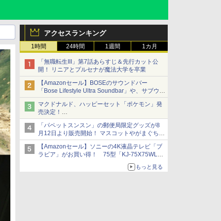
アクセスランキング
1時間
24時間
1週間
1カ月
「無職転生III」第7話あらすじ＆先行カット公
開！ リニアとプルセナが魔法大学を卒業
【Amazonセール】BOSEのサウンドバー
「Bose Lifestyle Ultra Soundbar」や、サブウー
ファー「Bose Lifestyle Ultra Subwoofer」など
マクドナルド、ハッピーセット「ポケモン」発
お買い得！
売決定！
ポケモン30周年記念で30匹が大集合
「パペットスンスン」の郵便局限定グッズが8
月12日より販売開始！ マスコットやがまぐち、
レターセットなどが登場
【Amazonセール】ソニーの4K液晶テレビ「ブ
ラビア」がお買い得！ 75型「KJ-75X75WL」
などラインナップ
もっと見る