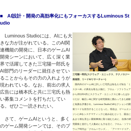
■ AI設計・開発の高効率化にもフォーカスするLuminous St
udio
Luminous Studioには、AIにも大
きな力が注がれている。このAI関
連機能の開発に、日本のゲームAI
開発シーンにおいて、広く深く業
界で活躍してきた三宅陽一郎氏を
AI部門のリーダーに就任させてい
三宅陽一郎氏(スクウェア・エニックス、テクノロジー
ることからもその力の入れようが
推進部、リードAIリサーチャー)
現われている。なお、前出の求人
国内外のゲームAIに詳しい三宅氏は知る人ぞ知る「ミ
スターAI」の異名を取る人物だ。フロム・ソフトウェア
広告には橋本氏と共に三宅氏も熱
から2011年4月にスクウェア・エニックスに移ったばか
い募集コメントを打ちだしてい
りだが、幅広いAIに関する研究開発に携わってきた経験
と知識を評価され、Luminous StudioのAIセクションの開
る。ぜひご一読されたい。
発リードを担当することとなった。現在は、ゲームエン
ジンにAIをシステマティックに組み込むという、過去に
さて、ゲームAIというと、多く
あまり例を見ない開発事例に取り組むために、自身の研
究開発と並行して人集めにも力を注ぐ。フロム・ソフト
のゲーム開発シーンでは、そのプ
ウェア時代は「クロムハウンズ」、「アーマードコア」