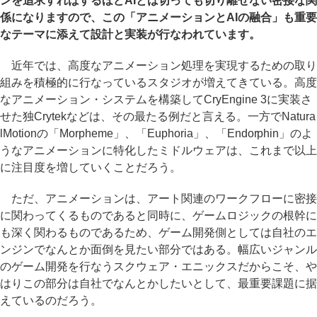
ンを追求すればするほどAIとは切っても切り離せない密接な関
係になりますので、この「アニメーションとAIの融合」も重要
なテーマに添えて設計と実装が行なわれています。
近年では、高度なアニメーション処理を実現するための取り
組みを積極的に行なっているスタジオが増えてきている。高度
なアニメーション・システムを構築してCryEngine 3に実装さ
せた独Crytekなどは、その最たる例だと言える。一方でNatura
lMotionの「Morpheme」、「Euphoria」、「Endorphin」のよ
うなアニメーションに特化したミドルウェアは、これまで以上
に注目度を増していくことだろう。
ただ、アニメーションは、アート関連のワークフローに密接
に関わってくるものであると同時に、ゲームロジックの根幹に
も深く関わるものであるため、ゲーム開発側としては自社のエ
ンジンでなんとか面倒を見たい部分ではある。幅広いジャンル
のゲーム開発を行なうスクウェア・エニックスだからこそ、や
はりこの部分は自社でなんとかしたいとして、最重要課題に据
えているのだろう。