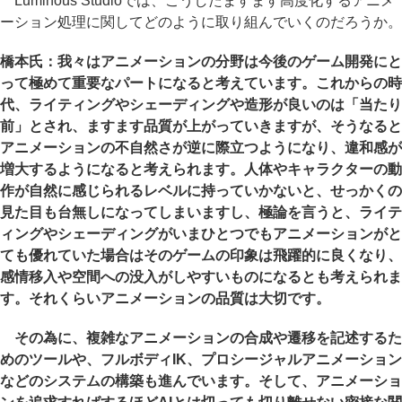
Luminous Studioでは、こうしたますます高度化するアニメ
ーション処理に関してどのように取り組んでいくのだろうか。
橋本氏：我々はアニメーションの分野は今後のゲーム開発にと
って極めて重要なパートになると考えています。これからの時
代、ライティングやシェーディングや造形が良いのは「当たり
前」とされ、ますます品質が上がっていきますが、そうなると
アニメーションの不自然さが逆に際立つようになり、違和感が
増大するようになると考えられます。人体やキャラクターの動
作が自然に感じられるレベルに持っていかないと、せっかくの
見た目も台無しになってしまいますし、極論を言うと、ライテ
ィングやシェーディングがいまひとつでもアニメーションがと
ても優れていた場合はそのゲームの印象は飛躍的に良くなり、
感情移入や空間への没入がしやすいものになるとも考えられま
す。それくらいアニメーションの品質は大切です。
その為に、複雑なアニメーションの合成や遷移を記述するた
めのツールや、フルボディIK、プロシージャルアニメーション
などのシステムの構築も進んでいます。そして、アニメーショ