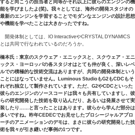
すると向こうの担当者と同等かそれ以上に彼らのエンジンの機
能を学びましたよ(笑)。我々としては、海外の開発スタジオの
最新のエンジンを学習することでモダンなエンジンの設計思想
や機能を学べたことは大きかったですね。
開発体制としては、IO InteractiveやCRYSTAL DYNAMICS
とは共同で行なわれているのだろうか。
橋本氏：東京のスクウェア・エニックスと、スクウェア・エニ
ックス・ヨーロッパの各スタジオはとても仲が良く、深いレベ
ルでの積極的な技術交流はありますが、共同の開発体制という
ことにはなっていません。Luminous StudioもG2もCDCもそ
れぞれ独立して製作されています。ただ、G2やCDCといった
彼らのエンジンのソースコードは我々も共有していますし、彼
らの研究開発した技術を取り込んだり、あるいは発展させて実
装したり……と言ったことはあります。彼らから学んだ部分は
多いですね。昨年CEDECでお見せしたプロシージャルアプロ
ーチのアニメーションのデモは、まさに彼らの研究開発した技
術を我々が引き継いだ事例の1つです。