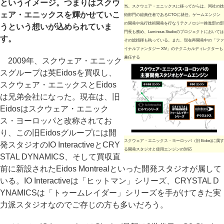
というイメージ。つまりはスクウ
当。スクウェア・エニックスに移ってからは、同社の技
ェア・エニックスを輝かせていこ
術部門の総責任者であるCTOに就任。ゲームエンジン
の開発や先行技術開発を行なうテクノロジー推進部の部
うという想いが込められていま
門長も務め、Luminous Studioのプロジェクトにおいては
す。
その総指揮も執っている。また、現在再開発中の「ファ
イナルファンタジー XIV」のテクニカルディレクターも
兼任する
2009年、スクウェア・エニック
スグループは英Eidosを買収し、
スクウェア・エニックスとEidos
は兄弟会社になった。現在は、旧
Eidosはスクウェア・エニック
ス・ヨーロッパと改称されてお
り、この旧Eidosグループには開
スクウェア・エニックス・ヨーロッパ（旧 Eidos)に属す
発スタジオのIO InteractiveとCRY
る開発スタジオと使用エンジンの対応
STAL DYNAMICS、そして買収直
前に新設されたEidos Montrealといった開発スタジオが属して
いる。IO Interactiveは「ヒットマン」シリーズ、CRYSTAL D
YNAMICSは「トゥームレイダー」シリーズを手がけてきた実
力派スタジオなのでご存じの方も多いだろう。