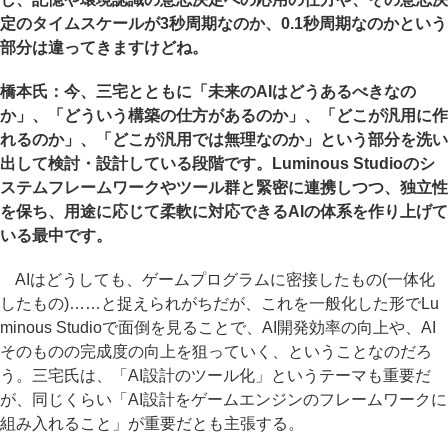
定のタイムスケールが3秒周期なのか、0.1秒周期なのかという
部分は違ってきますけどね。
橋本氏：今、三宅とともに「未来のAIはどうあるべきなの
か」、「どういう構築の仕方があるのか」、「どこが汎用に作
れるのか」、「どこが汎用では無理なのか」という部分を洗い
出して検討・設計している段階です。Luminous Studioのシ
ステムフレームワークやツール群と緊密に連携しつつ、独立性
を保ち、用途に応じて柔軟に対応できるAIの体系を作り上げて
いる最中です。
AIはどうしても、ゲームプログラムに密接したもの(一体化
したもの)……と捉えられがちだが、これを一般化した形でLu
minous Studioで面倒を見ることで、AI開発効率の向上や、AI
そのものの完成度の向上を狙っていく、ということなのだろ
う。三宅氏は、「AI設計のツール化」というテーマも重要だ
が、同じくらい「AI設計をゲームエンジンのフレームワークに
組み入れること」が重要だとも主張する。