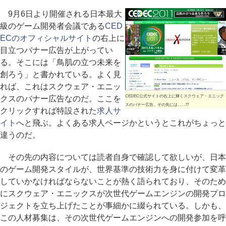
9月6日より開催される日本最大
級のゲーム開発者会議である
CED
ECのオフィシャルサイト
の右上に
目立つバナー広告が上がってい
る。そこには「鳥肌の立つ未来を
創ろう」と書かれている。よく見
れば、これはスクウェア・エニッ
CEDEC公式サイトの右上に輝くスクウェア・エニック
クスのバナー広告なのだ。ここを
スのバナー広告。その先には……!?
クリックすれば特設された
求人サ
イト
へと飛ぶ。よくある求人ページかというとこれがちょっと
違うのだ。
その先の内容については読者自身で確認して欲しいが、日本
のゲーム開発スタイルが、世界基準の技術力を身に付けて変革
していかなければならないことが熱く語られており、そのため
にスクウェア・エニックスが次世代ゲームエンジンの開発プロ
ジェクトを立ち上げたことが事細かに綴られている。しかも、
この人材募集は、その次世代ゲームエンジンへの開発参加を呼