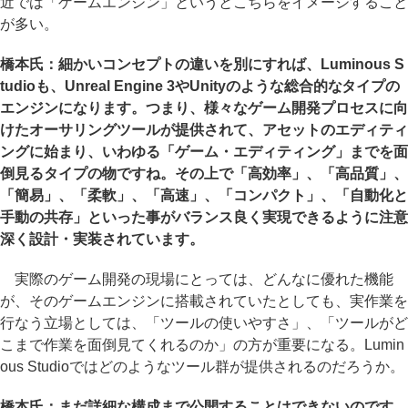
近では「ゲームエンジン」というとこちらをイメージすること
が多い。
橋本氏：細かいコンセプトの違いを別にすれば、Luminous S
tudioも、Unreal Engine 3やUnityのような総合的なタイプの
エンジンになります。つまり、様々なゲーム開発プロセスに向
けたオーサリングツールが提供されて、アセットのエディティ
ングに始まり、いわゆる「ゲーム・エディティング」までを面
倒見るタイプの物ですね。その上で「高効率」、「高品質」、
「簡易」、「柔軟」、「高速」、「コンパクト」、「自動化と
手動の共存」といった事がバランス良く実現できるように注意
深く設計・実装されています。
実際のゲーム開発の現場にとっては、どんなに優れた機能
が、そのゲームエンジンに搭載されていたとしても、実作業を
行なう立場としては、「ツールの使いやすさ」、「ツールがど
こまで作業を面倒見てくれるのか」の方が重要になる。Lumin
ous Studioではどのようなツール群が提供されるのだろうか。
橋本氏：まだ詳細な構成まで公開することはできないのです