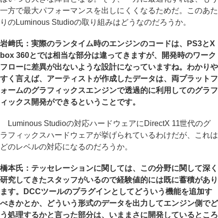
一方で最大パフォーマンスを出しにくくなるためだ。このあた
りのLuminous Studioの取り組みはどうなのだろうか。
岩﨑氏：実際のランタイム時のエンジンのコードは、PS3とX
box 360とでは相当な部分は違ってきますが、開発時のワーク
フローに差異が出ないような設計になっていますね。わかりや
すく言えば、アーティストが作成したデータは、両プラットフ
ォームのグラフィックスエンジンで透過的に利用してのグラフ
ィックス開発ができるということです。
Luminous Studioの対応ハードウェアにDirectX 11世代のグ
ラフィックスハードウェアが挙げられているわけだが、これは
どのレベルの対応になるのだろうか。
橋本氏：テッセレーションに関しては、この分野に関して深く
研究してきたスタッフがいるので経験値的には既に蓄積があり
ます。DCCツールのプラグインとしてどういう機能を追加す
べきかとか、どういう形式のデータを出力してエンジン側でど
う処理するかと言った部分は、いままさに開発しているところ