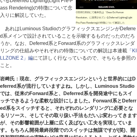
いるDeferred Lighting(Light Pre-P
ass Rendering)の特徴について念
CEDEC2010にて橋本氏は「Deus Ex:Human
入りに解説していた。
Revolution」に採用されているDeferred Lighting(Light
Pre-Pass Rendering)の特徴について解説した
あれはLuminous StudioのグラフィックスエンジンがDeferre
d系メインで設計されていることを示唆するものだったのだろ
うか。なお、Deferred系とForward系のグラフィックスレンダ
リングの仕組みやそれぞれの特徴についての解説は本連載
「KI
LLZONE 2」編
にて詳しく行なっているので、そちらを参照の
こと。
岩﨑氏：現在、グラフィックスエンジンというと世界的にはD
eferred系が流行していますよね。しかし、Luminous Studio
では、従来のForward系と、Deferred系を開発途中にもスイ
ッチできるような柔軟な設計にしました。Forward系とDeferr
ed系をスイッチすると、それぞれのレンダリングに必要とな
るリソース、そしてその取り扱い手法もだいぶ変わってきます
が、その影響範囲が上層に広く及ばない工夫を実現していま
す。もちろん開発最終段階でのスイッチは無謀ですが(笑)、開