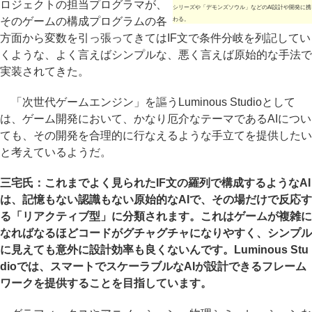
ロジェクトの担当プログラマが、
シリーズや「デモンズソウル」などのAI設計や開発に携
そのゲームの構成プログラムの各
わる。
方面から変数を引っ張ってきてはIF文で条件分岐を列記してい
くような、よく言えばシンプルな、悪く言えば原始的な手法で
実装されてきた。
「次世代ゲームエンジン」を謳うLuminous Studioとして
は、ゲーム開発において、かなり厄介なテーマであるAIについ
ても、その開発を合理的に行なえるような手立てを提供したい
と考えているようだ。
三宅氏：これまでよく見られたIF文の羅列で構成するようなAI
は、記憶もない認識もない原始的なAIで、その場だけで反応す
る「リアクティブ型」に分類されます。これはゲームが複雑に
なればなるほどコードがグチャグチャになりやすく、シンプル
に見えても意外に設計効率も良くないんです。Luminous Stu
dioでは、スマートでスケーラブルなAIが設計できるフレーム
ワークを提供することを目指しています。