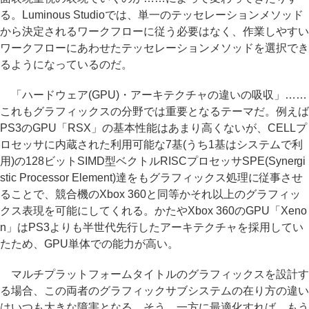
る。Luminous Studioでは、単一のテッセレーションメソッド
から決定されるワークフローに従う必要はなく、作業しやすい
ワークフローにあわせたテッセレーションメソッドを選択でき
るようになっているのだ。
「ハードウェア(GPU)・アーキテクチャの違いの吸収」……
これもグラフィックスの分野では重要となるテーマだ。例えば
PS3のGPU「RSX」の基本性能はあまり高くないが、CELLプ
ロセッサに内蔵された利用可能な7基(うち1基はシステムで利
用)の128ビットSIMD型ベクトルRISCプロセッサSPE(Synergi
stic Processor Element)達をもグラフィックス処理に従事させ
ることで、競合機のXbox 360と同等かそれ以上のグラフィッ
クス表現を可能にしてくれる。かたやXbox 360のGPU「Xeno
n」はPS3よりも半世代先行したアーキテクチャを採用してい
たため、GPU単体での能力が高い。
マルチプラットフォームタイトルのグラフィックスを設計す
る場合、この両者のグラフィックサブシステムの在り方の違い
はいつも大きな障害となる。そう、一方に最適化すれば、もう