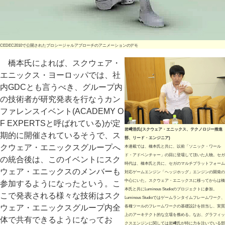
CEDEC2010で公開されたプロシージャルアプローチのアニメーションのデモ
橋本氏によれば、スクウェア・
エニックス・ヨーロッパでは、社
内GDCとも言うべき、グループ内
の技術者が研究発表を行なうカン
ファレンスイベント(ACADEMY O
F EXPERTSと呼ばれている)が定
岩﨑浩氏(スクウェア・エニックス、テクノロジー推進
期的に開催されているそうで、ス
部、リード・エンジニア)
クウェア・エニックスグループへ
本連載では、橋本氏と共に、以前「ソニック・ワール
ド・アドベンチャー」の回に登場して頂いた人物。セガ
の統合後は、このイベントにスク
時代は、橋本氏と共に、セガのマルチプラットフォーム
ウェア・エニックスのメンバーも
対応ゲームエンジン「ヘッジホッグ」エンジンの開発の
中心にいた。スクウェア・エニックスに移ってからは橋
参加するようになったという。こ
本氏と共にLuminous Studioのプロジェクトに参加。
こで発表される様々な技術はスク
Luminous Studioではゲームランタイムフレームワーク、
ウェア・エニックスグループ内全
各種ツールのフレームワークの基礎設計を担当し、実質
上のアーキテクト的な立場を務める。なお、グラフィッ
体で共有できるようになってお
クスエンジンに関しては岩﨑氏が特に力を注いでいる部