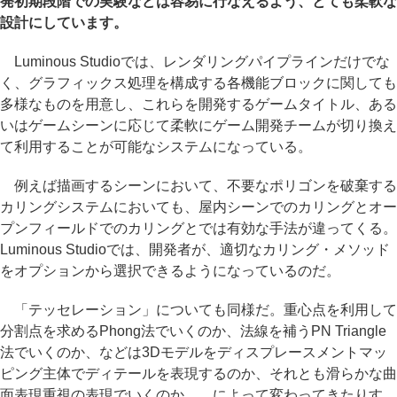
発初期段階での実験などは容易に行なえるよう、とても柔軟な
設計にしています。
Luminous Studioでは、レンダリングパイプラインだけでな
く、グラフィックス処理を構成する各機能ブロックに関しても
多様なものを用意し、これらを開発するゲームタイトル、ある
いはゲームシーンに応じて柔軟にゲーム開発チームが切り換え
て利用することが可能なシステムになっている。
例えば描画するシーンにおいて、不要なポリゴンを破棄する
カリングシステムにおいても、屋内シーンでのカリングとオー
プンフィールドでのカリングとでは有効な手法が違ってくる。
Luminous Studioでは、開発者が、適切なカリング・メソッド
をオプションから選択できるようになっているのだ。
「テッセレーション」についても同様だ。重心点を利用して
分割点を求めるPhong法でいくのか、法線を補うPN Triangle
法でいくのか、などは3Dモデルをディスプレースメントマッ
ピング主体でディテールを表現するのか、それとも滑らかな曲
面表現重視の表現でいくのか……によって変わってきたりす