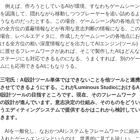
例えば、作ろうとしているAIが環境、すなわちゲームシーン
を認識して、隠れながら移動しつつプレーヤーを追い詰めるよ
うなものだったとする。この場合、ゲームシーン内の各地点で
の全方位の遮蔽情報などが有用な意志判断の情報になる。この
場合、レベルエディタに、作成したゲームシーンの各地点にお
ける全方位の粗い深度情報などを出力してAIエンジン(ツール)
に渡せるフレームワークがあれば、そこで製作したAIはどんな
ステージにも対応できるものになる。うまくすれば、別のゲー
ムにも応用できるAIにもなりうる。
三宅氏：AI設計ツール単体ではできないことを他ツールと連携
させてできるようにする。これがLuminous StudioにおけるA
I設計ツールの目指すところです。現在、そのフレームワーク
の設計が進んでいます。意志決定の仕組み、そのものをどうい
うエディティングシステムで提供するかはこれから検討してい
きます。
AIを一般化し、なおかつAIシステムをフレームワークに組み
入れたゲームエンジンというのは、世界的に見ても珍しい。こ