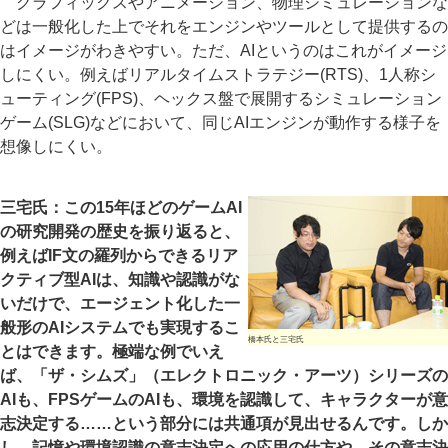
グラフィックスやアニメーション、物理シミュレーションな
どは一般化した上でそれをエンジンやツールとして提供するの
はイメージがわきやすい。ただ、AIというのはこれがイメージ
しにくい。例えばリアルタイムストラテジー(RTS)、1人称シ
ューティング(FPS)、ヘックス盤で展開するシミュレーション
ゲーム(SLG)などにおいて、同じAIエンジンが動作する様子を
想像しにくい。
三宅氏：この15年ほどのゲームAI
の研究開発の歴史を振り返ると、
例えばIF文の羅列からできるリア
クティブ型AIは、知識や認識がな
いだけで、エージェント化した一
般形のAIシステムでも実現するこ
橋本氏と三宅氏
とはできます。極端な例でいえ
ば、「ザ・シムズ」（エレクトロニック・アーツ）シリーズの
AIも、FPSゲームのAIも、環境を認識して、キャラクターが意
志決定する……という部分には共通項が見出せるんです。しか
し、記憶や環境認識の意志決定への応用の仕方や、その意志決