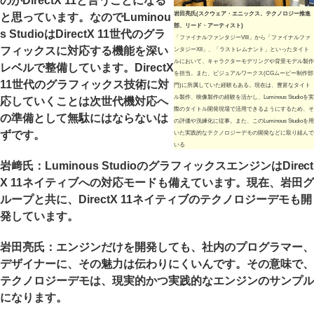
のがDirectX 11と言うことになる
岩田亮氏(スクウェア・エニックス、テクノロジー推進
と思っています。なのでLuminou
部、リード・アーティスト)
s StudioはDirectX 11世代のグラ
「ファイナルファンタジーVIII」から「ファイナルファ
フィックスに対応する機能を深い
ンタジーXII」、「ラストレムナント」といったタイト
ルにおいて、キャラクターモデリングや背景モデル製作
レベルで整備しています。DirectX
を担当。また、ビジュアルワークス(CGムービー制作部
11世代のグラフィックス技術に対
門)に所属していた経験もある。現在は、豊富なタイト
ル製作、映像製作の経験を活かし、Luminous Studioを実
応していくことは次世代機対応へ
際のタイトル開発現場で活用できるようにするため、そ
の準備として無駄にはならないは
の評価や洗練化に従事。また、このLuminous Studioを用
ずです。
いた実践的なテクノロジーデモの開発などに取り組んで
いる
岩﨑氏：Luminous StudioのグラフィックスエンジンはDirect
X 11ネイティブへの対応モードも備えています。現在、岩田グ
ループと共に、DirectX 11ネイティブのテクノロジーデモも開
発しています。
岩田亮氏：エンジンだけを開発しても、社内のプログラマー、
デザイナーに、その魅力は伝わりにくいんです。その意味で、
テクノロジーデモは、現実的かつ実践的なエンジンのサンプル
になります。