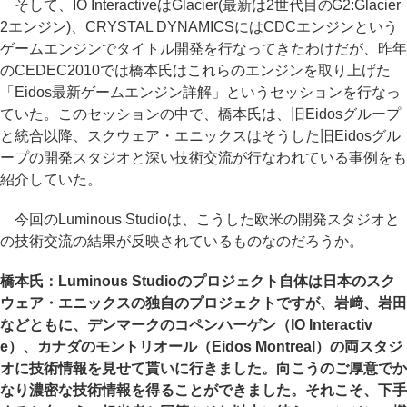
そして、IO InteractiveはGlacier(最新は2世代目のG2:Glacier
2エンジン)、CRYSTAL DYNAMICSにはCDCエンジンという
ゲームエンジンでタイトル開発を行なってきたわけだが、昨年
のCEDEC2010では橋本氏はこれらのエンジンを取り上げた
「Eidos最新ゲームエンジン詳解」というセッションを行なっ
ていた。このセッションの中で、橋本氏は、旧Eidosグループ
と統合以降、スクウェア・エニックスはそうした旧Eidosグル
ープの開発スタジオと深い技術交流が行なわれている事例をも
紹介していた。
今回のLuminous Studioは、こうした欧米の開発スタジオと
の技術交流の結果が反映されているものなのだろうか。
橋本氏：Luminous Studioのプロジェクト自体は日本のスク
ウェア・エニックスの独自のプロジェクトですが、岩﨑、岩田
などともに、デンマークのコペンハーゲン（IO Interactiv
e）、カナダのモントリオール（Eidos Montreal）の両スタジ
オに技術情報を見せて貰いに行きました。向こうのご厚意でか
なり濃密な技術情報を得ることができました。それこそ、下手