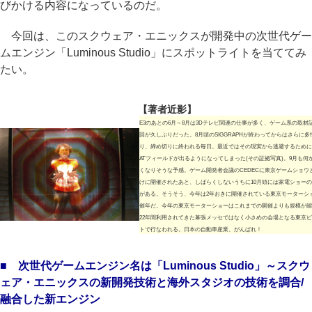
びかける内容になっているのだ。
今回は、このスクウェア・エニックスが開発中の次世代ゲー
ムエンジン「Luminous Studio」にスポットライトを当ててみ
たい。
【著者近影】
E3のあとの6月～8月は3Dテレビ関連の仕事が多く、ゲーム系の取材
回が久しぶりだった。8月頭のSIGGRAPHが終わってからはさらに多
り、締め切りに終われる毎日。最近ではその現実から逃避するために
ATフィールドが出るようになってしまった(その証拠写真)。9月も何
くなりそうな予感。ゲーム開発者会議のCEDECに東京ゲームショウ
けに開催されたあと、しばらくしないうちに10月頭には家電ショーのC
がある。そうそう、今年は2年おきに開催されている東京モーターシ
催年だ。今年の東京モーターショーはこれまでの開催よりも規模が縮
22年間利用されてきた幕張メッセではなく小さめの会場となる東京
トで行なわれる。日本の自動車産業、がんばれ！
■ 次世代ゲームエンジン名は「Luminous Studio」～スクウ
ェア・エニックスの新開発技術と海外スタジオの技術を調合/
融合した新エンジン