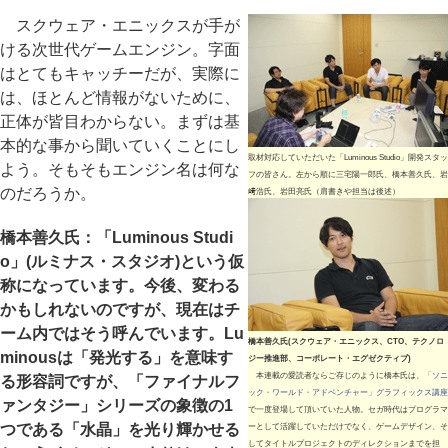
スクウェア・エニックスが手が
ける次世代ゲームエンジン。字面
はとてもキャッチーだが、実際に
は、ほとんど情報がないために、
正体が皆目わからない。まずは基
本的な事から聞いていくことにし
取材対応していただいた「Luminous Studio」開発スタッ
よう。そもそもエンジン名は何な
フの皆さん。左から順に三宅陽一郎氏、橋本善久氏、岩
のだろうか。
﨑浩氏、岩田亮氏（肩書きや担当は後述）
橋本善久氏：「Luminous Studi
o」(ルミナス・スタジオ)という仮
称になっています。今後、変わる
かもしれないのですが、現在はチ
ーム内ではそう呼んでいます。Lu
橋本善久氏(スクウェア・エニックス、CTO、テクノロ
minousは「発光する」を意味す
ジー推進部、コーポレート・エグゼクティブ)
本連載の愛読者ならご存じのように橋本氏は、
「ソニ
る形容詞ですが、「ファイナルフ
ック・ワールド・アドベンチャー」グラフィックス講座
ァンタジー」シリーズの象徴の1
で一度登場して頂いていた人物。セガ時代はプログラマ
つである「水晶」を光り輝かせる
ーとして活躍していただけでなく、ゲームデザイン、そ
してタイトルプロジェクトのディレクションまでを担