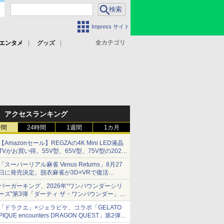
Impress サイト
全カテゴリ
エンタメ
グッズ
アクセスランキング
時間
24時間
1週間
1カ月
【Amazonセール】REGZAの4K Mini LED液晶
TVがお買い得。55V型、65V型、75V型の2026
年モデルがラインナップ
「スーパーリアル麻雀 Venus Returns」8月27
日に発売決定。脱衣麻雀が3D×VRで復活
発売から2週間は20%オフになるセールが実施
バーガーキング、2026年“ワンパウンダーシリ
ーズ”第3弾「ダーティ ザ・ワンパウンダー」を
8月7日発売
「ドラクエ」×ジェラピケ、コラボ「GELATO
「特製ガーリックマヨソース」を使用した超大
PIQUE encounters DRAGON QUEST」第2弾が
型チーズバーガー
本日発売