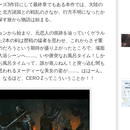
ーズ3作目にして最終章でもある本作では、大陸の
と北方諸国との戦乱のさなか、行方不明になったか
探す旅から物語は始まる。
ンから始まり、元恋人の痕跡を辿っていくゲラル
た2本の剣は歴戦の猛者を思わせ、これからさぞ重
のだろうという期待が盛り上がったところで、場面
入浴シーンへ……。いや唐突なお風呂タイム！しか
お風呂タイムって、誰が喜ぶねん！と突っ込む間も
思われるヌーディーな美女の姿が……。ははーん。
なるほど、CERO Zってこういうことか！！