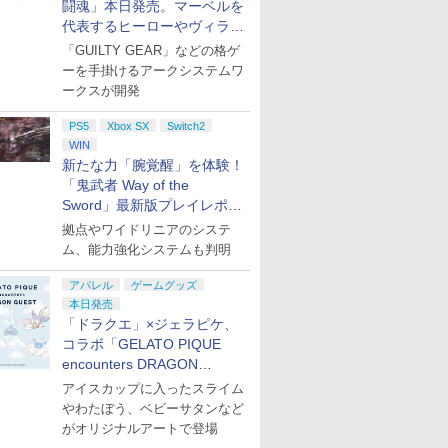
闘魂」本日発売。マーベルを
代表するヒーローやヴィラン
たちが登場
「GUILTY GEAR」などの格ゲ
ーを手掛けるアークシステムワ
ークスが開発
PS5
Xbox SX
Switch2
WIN
新たな力「腕覚醒」を体験！
「鬼武者 Way of the
Sword」最新版プレイレポー
ト
拠点やワイドリニアのシステ
ム、能力強化システムも判明
アパレル
ゲームグッズ
本日発売
「ドラクエ」×ジェラピケ、
コラボ「GELATO PIQUE
encounters DRAGON
QUEST」第2弾が本日発売
アイスカップに入ったスライム
やわたぼう、ベビーサタンなど
がオリジナルアートで登場