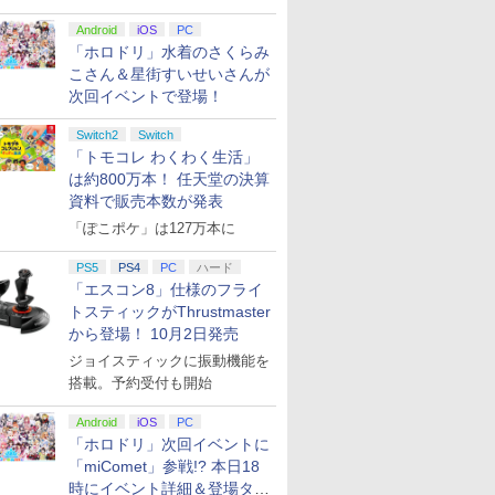
Android
iOS
PC
「ホロドリ」水着のさくらみ
こさん＆星街すいせいさんが
次回イベントで登場！
Switch2
Switch
「トモコレ わくわく生活」
は約800万本！ 任天堂の決算
資料で販売本数が発表
「ぽこポケ」は127万本に
PS5
PS4
PC
ハード
「エスコン8」仕様のフライ
トスティックがThrustmaster
から登場！ 10月2日発売
ジョイスティックに振動機能を
搭載。予約受付も開始
Android
iOS
PC
「ホロドリ」次回イベントに
「miComet」参戦!? 本日18
時にイベント詳細＆登場タレ