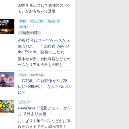
30周年を記念して30種類のポケ
モンがおもちゃで登場
PS5
Xbox SX
Switch2
WIN
【特別企画】
必殺技音はスーツケースから
生まれた！ 「鬼武者 Way of
the Sword」開発のこだわり
を目撃！
清水寺や安井金比羅宮などでゲ
ームとリアル風景を比較も
PS5
Xbox SX
「GTA6」の新映像が8月28
日に公開決定！ なんとNetflix
にて
グルメ
NewDays「増量フェス」が8
月18日より開催
おにぎりや菓子パンなどがお値
段そのままで最大50%増量！