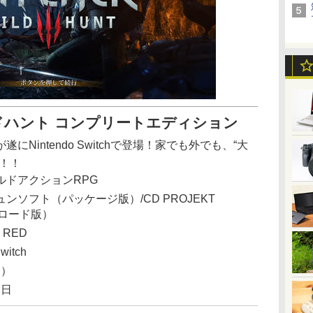
ドハント コンプリートエディション
Nintendo Switchで登場！家でも外でも、“大
！！
ルドアクションRPG
ンソフト（パッケージ版）/CD PROJEKT
ンロード版）
 RED
witch
別）
7日