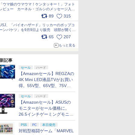
「ウマ娘のウマウマ！ケンタッキー！」フォト
レビュー カーネル・ゴルシのメッセージ入り
パッケージや描き下ろしトレカなどが登場
89
315
pic.x.com/PjnkR9vkXl
USJ、「バイオハザード」リッカーのポップコ
ーンバケツ」を9月9日より販売 頭部が開く仕
組み。味は恐怖を堪のう「味噌フレーバー」
65
207
pic.x.com/81MuXGahVM
もっと見る
新記事
セール
ハード
【Amazonセール】REGZAの
4K Mini LED液晶TVがお買い
得。55V型、65V型、75V型
の2026年モデルがラインナ
セール
ハード
ップ
【Amazonセール】ASUSの
モニターがセール価格に。
26.5インチゲーミングモニタ
ー「ROG Strix OLED
PS5
PC
本日発売
XG27ACDMS」限定モデルも
対戦型格闘ゲーム「MARVEL
お買い得