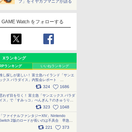
フ」をイヤカフマニアが語る
GAME Watch をフォローする
Xランキング
RPランキング
いいねランキング
推し探しが楽しい！ 富士急ハイランド「サンエ
ックス パラダイス」内覧会レポート
pic.x.com/p718c0QB0k
324
1686
思わず目を引く！ 富士急「サンエックス パラダ
イス」で「すみっコ」ぺんぎん？のきゅうりド
ッグを食べてみた イラストそのままのメニュ
323
1048
ー化に挑戦。これが意外にもおいしい
pic.x.com/Kgl04hZaeg
「ファイナルファンタジーXIV」Nintendo
Switch 2版のロードが長いのは不具合 早急に
アップデートできるよう対応中
221
373
pic.x.com/s9S3nRCAGa