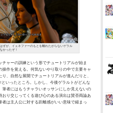
はずが、イェネファーのもとを離れたがらないゲラル
なかったぞ！
チャーの訓練という形でチュートリアルが始ま
の操作を覚える。何気ないやり取りの中で主要キャ
たり、自然な展開でチュートリアルが進んだりと、
賞作といったところ。しかし、今後ゲラルトがどんな
、筆者にはもうチャラいオッサンにしか見えないの
時おり交じってくる遊び心のある演出は賛否両論あ
筆者は主人公に対する距離感がいい意味で縮まっ