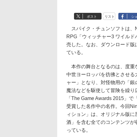
ポスト
リスト
シ
スパイク・チュンソフトは、Nint
RPG「ウィッチャー3 ワイルド
売した。なお、ダウンロード版は開
ている。
本作の舞台となるのは、度重な
中世ヨーロッパを彷彿とさせる
ャー」となり、対怪物用の「銀
魔法などを駆使して冒険を繰り広
「The Game Awards 2
受賞した名作中の名作。今回Nint
ィション」は、オリジナル版に
酒」を含む全てのコンテンツが
っている。