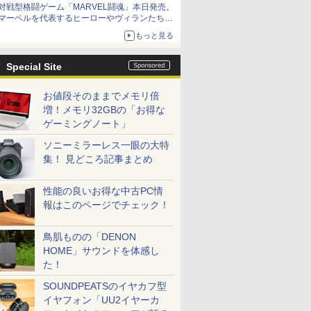
対戦型格闘ゲーム「MARVEL闘魂」本日発売。
アイスカップに入ったスライムやわたぼう、ベ
マーベルを代表するヒーローやヴィランたちが
ビーサタンなどがオリジナルアートで登場
登場
もっと見る
「GUILTY GEAR」などの格ゲーを手掛けるア
ークシステムワークスが開発
Special Site
お値段そのままでメモリ倍
増！メモリ32GBの「お得な
ゲーミングノート」
ソニーミラーレス一眼の大特
集！ 見どころ記事まとめ
性能の良いお得な中古PC情
報はこのページでチェック！
鳥肌ものの「DENON
HOME」サウンドを体感し
た！
SOUNDPEATSのイヤカフ型
イヤフォン「UU2イヤーカ