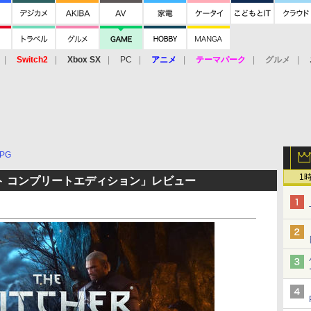
Switch2
Xbox SX
PC
アニメ
テーマパーク
グルメ
 Vita
3DS
アーケード
VR
PG
1
ト コンプリートエディション」レビュー