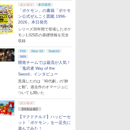
エンタメ
本日発売
「ポケモン」の書籍「ポケモ
ン公式ぜんこく図鑑 1996-
2026」本日発売
シリーズ30年間で登場したポケ
モン1,025匹の基礎情報を完全
収録
PS5
Xbox SX
Switch2
WIN
開発チームでは巌流が人気！
「鬼武者 Way of the
Sword」インタビュー
意識したのは「時代劇」の“静
と動”。過去作のオマージュに
ついても聞いた
エンタメ
【特別企画】
【マクドナルド】ハッピーセ
ット「ポケモン」を一足先に
遊んでみた！