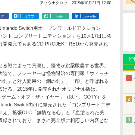
アソウ★タロウ
2019年10月21日 12:00
ェア
はてブ
note
LinkedIn
endo Switch用オープンワールドアクション
ハント コンプリートエディション」を10月17日に発
発元でもあるCD PROJEKT REDから発売され
る戦によって荒廃し、怪物が跳梁跋扈する世界。
大陸で、プレーヤーは怪物退治の専門家「ウィッチ
の剣」と対人間用の「鋼の剣」、「印」と呼ばれる
げる。2015年に発売されたオリジナル版は、
015」で「ゲーム・オブ・ザ・イヤー」（以下、GOTY）を
endo Switch向けに発売された「コンプリートエデ
加え、拡張DLC「無情なる心」と「血塗られた美
収録されており、まさに完全版に相応しい内容とな