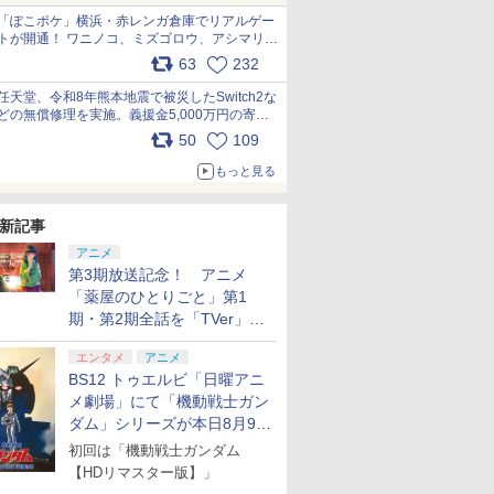
「ぽこポケ」横浜・赤レンガ倉庫でリアルゲー
トが開通！ ワニノコ、ミズゴロウ、アシマリ登
場シーンをレポート pic.x.com/LDgEByVl6D
63
232
任天堂、令和8年熊本地震で被災したSwitch2な
どの無償修理を実施。義援金5,000万円の寄付
も発表 pic.x.com/BAYsMfUfUC
50
109
もっと見る
新記事
アニメ
第3期放送記念！ アニメ
「薬屋のひとりごと」第1
期・第2期全話を「TVer」に
て期間限定で順次無料配信開
エンタメ
アニメ
始
BS12 トゥエルビ「日曜アニ
メ劇場」にて「機動戦士ガン
ダム」シリーズが本日8月9日
から8週連続で放送
初回は「機動戦士ガンダム
【HDリマスター版】」