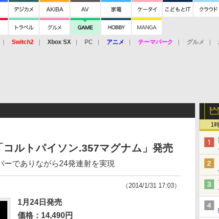
Switch2
Xbox SX
PC
アニメ
テーマパーク
グルメ
 Vita
3DS
アーケード
VR
1
コルトパイソン.357マグナム」発売
バーでありながら24発連射を実現
（2014/1/31 17:03）
1月24日発売
価格：14,490円