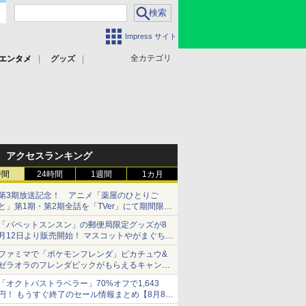
Impress サイト
全カテゴリ
エンタメ
グッズ
アクセスランキング
時間
24時間
1週間
1カ月
第3期放送記念！ アニメ「薬屋のひとりご
と」第1期・第2期全話を「TVer」にて期間限定
で順次無料配信開始
「パペットスンスン」の郵便局限定グッズが8
月12日より販売開始！ マスコットやがまぐち、
レターセットなどが登場
ファミマで「ポケモンフレンダ」ピカチュウ&
ゼラオラのフレンダピックがもらえるキャンペ
ーン開催！
「オクトパストラベラー」70%オフで1,643
円！ もうすぐ終了のセール情報まとめ【8月8日
更新】