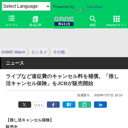
Powered by
Translate
カテゴリ
過去記事
検索
Impressサイト
GAME Watch
エンタメ
その他
ニュース
ライブなど遠征費のキャンセル料を補償。「推し
活キャンセル保険」をJCBが販売開始
岩瀬賢斗
2026年7月7日 16:10
リスト
【推し活キャンセル保険】
販売中