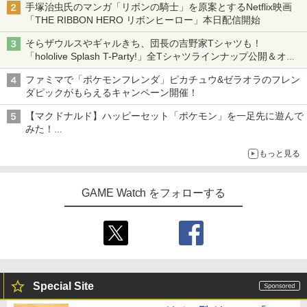
手塚治虫氏のマンガ「リボンの騎士」を原案とするNetflix映画
「THE RIBBON HERO リボンヒーロー」本日配信開始
そらザウルスやギャルきち、団長の吉野家Tシャツも！
「hololive Splash T-Party!」全Tシャツラインナップ公開＆オン
ライン販売開始
ファミマで「ポケモンフレンダ」ピカチュウ&ゼラオラのフレン
ダピックがもらえるキャンペーン開催！
【マクドナルド】ハッピーセット「ポケモン」を一足先に遊んで
みた！
30周年を記念して30種類のポケモンがおもちゃで登場
もっと見る
GAME Watch をフォローする
Special Site