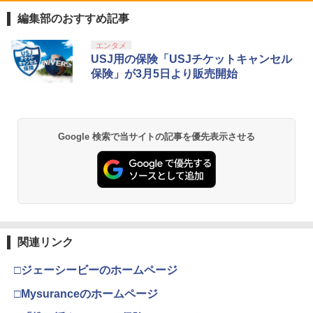
対応 PS5 周辺機器 PS5 Pro 新型PS5
編集部のおすすめ記事
￥2,580
スプラトゥーン レイダース|オンライン
PlayStation 5 デジタル・エディション
【純正品】Xbox ワイヤレス コントロー
劇場版「鬼滅の刃」無限城編 第一章 猗
エンタメ
1
1
1
1
コード版
日本語専用 Console Language: Japan
ラー + USB-C® ケーブル
窩座再来 通常版 [Blu-ray]
USJ用の保険「USJチケットキャンセル
ese only (CFI-2200B01)
保険」が3月5日より販売開始
￥5,832
￥8,300
￥3,982
￥55,000
【純正品】Xbox ワイヤレス コントロー
2
Google 検索で当サイトの記事を優先表示させる
スプラトゥーン レイダース -Switch2
劇場版「鬼滅の刃」無限城編 第一章 猗
Beast of Reincarnation -PS5 【特典】
ラー (ロボット ホワイト)
2
2
2
窩座再来 通常版 [DVD]
プロダクトコード 封入
￥6,446
￥7,681
￥3,523
￥7,286
【純正品】Xbox ワイヤレス コントロー
3
ラー (カーボンブラック)
関連リンク
Nintendo Switch 2(日本語・国内専用)
【Amazon.co.jp限定】劇場版モノノ怪
【純正品】ディスクドライブ(CFI-ZDD1
3
3
3
第三章 蛇神 (Amazon.co.jp限定オリジ
J) PlayStation 5
￥8,020
ナル三方背収納ケース付きコレクション)
￥55,491
□ジェーシービーのホームページ
(オリジナル特典:オリジナル巾着＋メー
￥11,980
カー特典:【坤と離】二振りの剣、十翼よ
□Mysuranceのホームページ
り来たる！スタジオ描き下ろしイラスト
【純正品】Xbox 充電式バッテリー + US
4