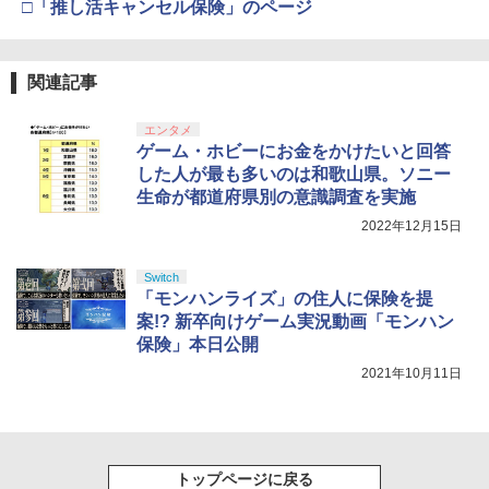
ボード付) [Blu-ray]
□「推し活キャンセル保険」のページ
B-C ケーブル
【純正品】DualSense ワイヤレスコン
ニンテンドープリペイド番号 9000円|オ
4
4
￥10,780
トローラー ミッドナイト ブラック(CFI-
ンラインコード版
￥2,618
ZCT2J01)
関連記事
￥9,000
￥10,737
劇場版「鬼滅の刃」無限城編 第一章 猗
4
エンタメ
窩座再来 完全生産限定版 [Blu-ray]
【国内正規品】Thrustmaster スラスト
ゲーム・ホビーにお金をかけたいと回答
5
マスター TH8S シフター - PC、PS4、P
ニンテンドープリペイド番号 5000円|オ
した人が最も多いのは和歌山県。ソニー
5
￥8,698
【純正品】DualSense ワイヤレスコン
S5、PS5 Pro、Xbox One、Xbox Serie
ンラインコード版
5
生命が都道府県別の意識調査を実施
トローラー(CFI-ZCT2J)
s X|S 対応の高精度 H パターン シフター
2022年12月15日
￥5,000
￥10,737
￥14,141
【Amazon.co.jp限定】劇場版モノノ怪
5
Switch
第三章 蛇神 (オリジナル特典:オリジナル
「モンハンライズ」の住人に保険を提
巾着＋メーカー特典:【坤と離】二振りの
案!? 新卒向けゲーム実況動画「モンハン
剣、十翼より来たる！スタジオ描き下ろ
保険」本日公開
しイラストボード付) [DVD]
2021年10月11日
￥8,800
トップページに戻る