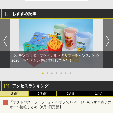
おすすめ記事
ポケモンコラボ「マクドナルドのサマーチャンスバッグ
2026」をひと足お先に体験してみた！
●
●
●
●
●
●
●
アクセスランキング
1時間
24時間
1週間
1カ月
「オクトパストラベラー」70%オフで1,643円！ もうすぐ終了の
セール情報まとめ【8月8日更新】
ニンテンドーeショップでは「大神 絶景版」が67%オフで990円