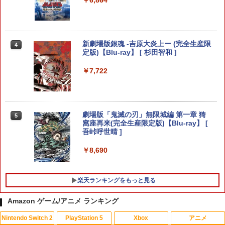
708 互換 バッテリー【PSE基準検品】ワ
￥6,700
イヤレスコントローラー SONY対応 ロワ
ジャパン アストロボット Destiny 2
￥1,780
新劇場版銀魂 -吉原大炎上ー (完全生産限
【ダイヤ・プラチナ会員様限定！エント
4
4
定版)【Blu-ray】 [ 杉田智和 ]
リーでポイント10倍！】【メール便発
送】【新品】任天堂 Nintendo Switch 2
ゲームソフト スプラトゥーン レイダー
￥7,722
ス
プロフリーク V2 凹凸型 NIRU 白黒 PRO
4
FREAK V2 NIRU監修モデル PS5 PS4 N
S pro凸型凹型 FPS 無段階高さ調節 prof
￥6,750
reek PS4 PS5 nintendo switchプロコ
ン対応【定形外郵便のみ送料無料】しま
劇場版「鬼滅の刃」無限城編 第一章 猗
5
リス堂※箱壊れによる返品交換はお受け
窩座再来(完全生産限定版)【Blu-ray】 [
できません
吾峠呼世晴 ]
Nintendo Switch 2 ゼノブレイド ディ
5
フィニティブ・エディション Nintendo
￥2,190
￥8,690
Switch 2 Edition[任天堂]【送料無料】
《発売済・在庫品》
￥6,820
楽天ランキングをもっと見る
【レビュー評価上昇中】 新型 PS5 Slim /
5
PS5 Pro 冷却ファン PS5スリム用 冷却
Amazon ゲーム/アニメ ランキング
ファン 自動温度検出 3段階風速調整 LED
ライト USB付き 低騒音 急速冷却 放熱
Nintendo Switch 2
PlayStation 5
Xbox
アニメ
プレステ5スリム用 ディスク/デジタル版