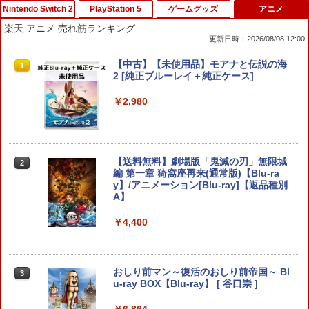
Nintendo Switch 2
PlayStation 5
ゲームグッズ
アニメ
楽天 アニメ 売れ筋ランキング
更新日時：2026/08/08 12:00
スプラトゥーン レイダース [Nintendo S
FPS エイム アシストキャップ PS5 PS4
【中古】【未使用品】モアナと伝説の海
1
1
1
witch 2 専用] 任天堂[ラッピング不可]
コントローラ 対応 Playstation プレイス
2 [純正ブルーレイ＋純正ケース]
テーション 対戦 APEX cod フォトナ FP
Sフリーク カバー 可動域アップ ゲーム
￥6,550
￥2,980
パープル オレンジ シューティングゲー
ム アクションゲーム プレステ プレステ5
プレステ4
￥680
【当店独自で＋P10倍★要エントリー】
【送料無料】劇場版「鬼滅の刃」無限城
2
2
【中古】[Switch2] ドンキーコング バナ
編 第一章 猗窩座再来(通常版)【Blu-ra
ンザ(Donkey Kong Bananza) 任天堂(2
y】/アニメーション[Blu-ray]【返品種別
0250717)
A】
PS5 SONY純正USBケーブル CtoC PS5
2
後期型 単品
￥6,680
￥4,400
￥1,500
任天堂 【Switch2】スプラトゥーン レイ
おしり前マン～復活のおしり前帝国～ Bl
3
3
ダース [BEE-P-AADLA NSW2 スプラト
u-ray BOX【Blu-ray】 [ 谷口崇 ]
ゥ-ン レイダ-ス]
【大容量】SILENT HILL f PS5対応 LIP1
￥6,864
3