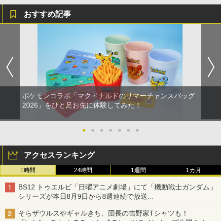
おすすめ記事
ポケモンコラボ「マクドナルドのサマーチャンスバッグ
2026」をひと足お先に体験してみた！
●
●
●
●
●
●
●
アクセスランキング
1時間
24時間
1週間
1カ月
BS12 トゥエルビ「日曜アニメ劇場」にて「機動戦士ガンダム」
シリーズが本日8月9日から8週連続で放送
初回は「機動戦士ガンダム【HDリマスター版】」
そらザウルスやギャルきち、団長の吉野家Tシャツも！