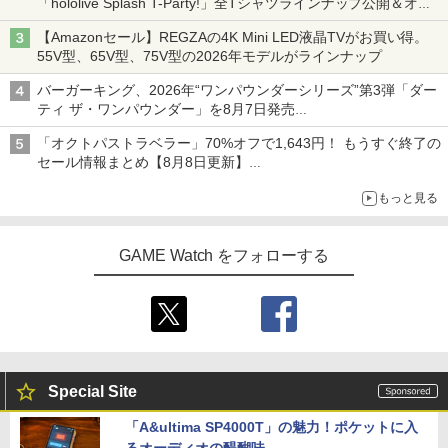
「hololive Splash T-Party!」全Tシャツラインナップ公開＆オン
ライン販売開始
【Amazonセール】REGZAの4K Mini LED液晶TVがお買い得。
55V型、65V型、75V型の2026年モデルがラインナップ
バーガーキング、2026年“ワンパウンダーシリーズ”第3弾「ダー
ティ ザ・ワンパウンダー」を8月7日発売
「特製ガーリックマヨソース」を使用した超大型チーズバーガー
「オクトパストラベラー」70%オフで1,643円！ もうすぐ終了の
セール情報まとめ【8月8日更新】
ニンテンドーeショップでは「大神 絶景版」が67%オフで990円
もっと見る
GAME Watch をフォローする
Special Site
「A&ultima SP4000T」の魅力！ポケットに入