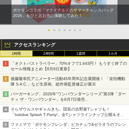
ポケモンコラボ「マクドナルドのサマーチャンスバッグ
2026」をひと足お先に体験してみた！
●
●
●
●
●
●
●
アクセスランキング
1時間
24時間
1週間
1カ月
「オクトパストラベラー」70%オフで1,643円！ もうすぐ終了の
セール情報まとめ【8月8日更新】
ニンテンドーeショップでは「大神 絶景版」が67%オフで990円
後藤隆幸氏アニメーター活動45年周年記念展開催！ 「攻殻機動
隊 S.A.C.」など生原画、総作画監督修正が展示
バーガーキング、2026年“ワンパウンダーシリーズ”第3弾「ダー
ティ ザ・ワンパウンダー」を8月7日発売
「特製ガーリックマヨソース」を使用した超大型チーズバーガー
そらザウルスやギャルきち、団長の吉野家Tシャツも！
「hololive Splash T-Party!」全Tシャツラインナップ公開＆オン
ライン販売開始
ファミマで「ポケモンフレンダ」ピカチュウ&ゼラオラのフレン