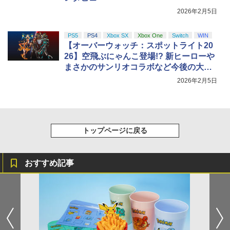
2026年2月5日
PS5
PS4
Xbox SX
Xbox One
Switch
WIN
【オーバーウォッチ：スポットライト20
26】空飛ぶにゃんこ登場!? 新ヒーローや
まさかのサンリオコラボなど今後の大ボ
リューム展開が明らかに！
2026年2月5日
トップページに戻る
おすすめ記事