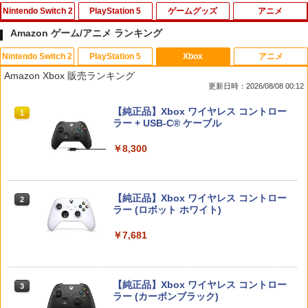
Nintendo Switch 2
PlayStation 5
ゲームグッズ
アニメ
Amazon ゲーム/アニメ ランキング
Nintendo Switch 2
PlayStation 5
Xbox
アニメ
【10%OFFクーポン配布中】【365日完
エイムアップリング FPS EVOgames 日
U.C.ガンダムBlu-rayライブラリーズ 機
1
1
1
Amazon Xbox 販売ランキング
全保証】 Nintendo Switch2 保護フィル
本製 天然ゴム 6個セット PS5 PS4 Switc
動戦士ガンダム 逆襲のシャア【Blu-ra
更新日時：2026/08/08 00:12
ム 任天堂 Switch2 フィルム スイッチ2
h プロコン PC コントローラー用 エイム
y】 [ 古谷徹 ]
保護フィルム ブルーライトカット 7.9イ
アシスト リング スポンジ リコイル制御
スプラトゥーン レイダース|オンライン
PlayStation 5 デジタル・エディション
【純正品】Xbox ワイヤレス コントロー
ンチ 10H ガラスザムライ 液晶保護フィ
操作性向上 ゲーミング
1
1
1
￥3,344
コード版
日本語専用 Console Language: Japan
ラー + USB-C® ケーブル
ルム OVER`s オーバーズ TP01
ese only (CFI-2200B01)
￥1,980
￥5,832
￥8,300
￥1,480
￥55,000
「天気の子」Blu-rayスタンダード・エ
2
ディション【Blu-ray】 [ 醍醐虎汰朗 ]
PRO FREAK Aoi V3 プロフリーク PS5
2
【純正品】Xbox ワイヤレス コントロー
【新品】【NS2H】ゲーム用セパレート
PS4 NS pro Aoi 凸型 FPS 無段階高さ調
2
￥4,290
2
スプラトゥーン レイダース -Switch2
Beast of Reincarnation -PS5 【特典】
ラー (ロボット ホワイト)
2
型クリアケース リラックマ[在庫品]
節profreak バージョン3 PS4 PS5 ninte
2
プロダクトコード 封入
ndo switch プロコン対応【定形外郵便
￥6,449
のみ送料無料】Playstation 5 特許取得
￥7,681
￥1,910
済み 日本製 しまリス堂
￥7,286
【特典付】【Blu-ray】【新品】 劇場版
3
「鬼滅の刃」無限城編 第一章 猗窩座再
￥1,999
来 通常版 Blu-ray 佐賀
【純正品】Xbox ワイヤレス コントロー
3
【マラソン期間ポイント2倍＆クーポン
ラー (カーボンブラック)
3
￥4,950
Nintendo Switch 2(日本語・国内専用)
【純正品】ディスクドライブ(CFI-ZDD1
3