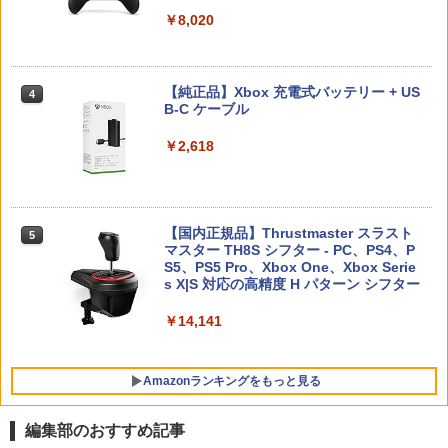
あり】【スイッチ2対応ケースあり】 Ni
3
J) PlayStation 5
ntendo Switch 2 Switch2 ケース 有機E
PRO FREAK V2 KURENAI ( フリーク +
￥8,020
3
￥55,871
L シンプル 名入れ 名前入れ 本体 スイッ
ゴムキャップ ) ショートタイプ 凸型 プ
チ ライト 任天堂 ニンテンドー 保護 カバ
￥11,849
ロフリーク PS5 PS4 NSpro FPS 高さ調
Thunderbolt Fantasy 東離劍遊紀4 4(完
4
ー 入れ物 コンパクト 収納
節 profreek バージョン2 nintendo swit
全生産限定版)【Blu-ray】 [ 鳥海浩輔 ]
ch プロコン対応【定形外郵便のみ送料
【純正品】Xbox 充電式バッテリー + US
4
無料】Playstation 5特許取得済み 日本
￥2,980
B-C ケーブル
￥6,436
製 しまリス堂
【純正品】DualSense ワイヤレスコン
ニンテンドープリペイド番号 9000円|オ
4
4
トローラー ミッドナイト ブラック(CFI-
ンラインコード版
￥2,618
￥3,490
ZCT2J01)
【7週連続1位】inklink公式 Switch / Sw
4
￥9,000
itch2 コントローラー 最新モデル 最新フ
￥10,737
「劇場版 あの日見た花の名前を僕達はま
5
ァームウェア プロコン プロコン2 プロコ
だ知らない。」4K Ultra HD Blu-ray(通
ントローラー スイッチ2 スイッチ Switc
グランツーリスモ7 PS5版
【国内正規品】Thrustmaster スラスト
4
5
常版)【4K ULTRA HD】 [ 超平和バスタ
h コントローラー ワイヤレスコントロー
マスター TH8S シフター - PC、PS4、P
ニンテンドープリペイド番号 5000円|オ
ーズ ]
5
ラー 連射機能 ワイヤレス switch2コン
￥3,779
【純正品】DualSense ワイヤレスコン
S5、PS5 Pro、Xbox One、Xbox Serie
ンラインコード版
5
トローラ Switch2コントローラー
トローラー(CFI-ZCT2J)
s X|S 対応の高精度 H パターン シフター
￥6,658
￥5,000
￥2,960
￥10,737
￥14,141
【特典】真・三國無双2 with 猛将伝 Re
5
Amazonランキングをもっと見る
【特典】テイルズ オブ エターニア リマ
mastered PS5版(【早期購入封入特
5
スター Switch2版(【早期購入特典】超
典】「赤兎鐙『真・三國無双2』レトロ
冒険お役立ちセット)
スタイル」DLC)
編集部のおすすめ記事