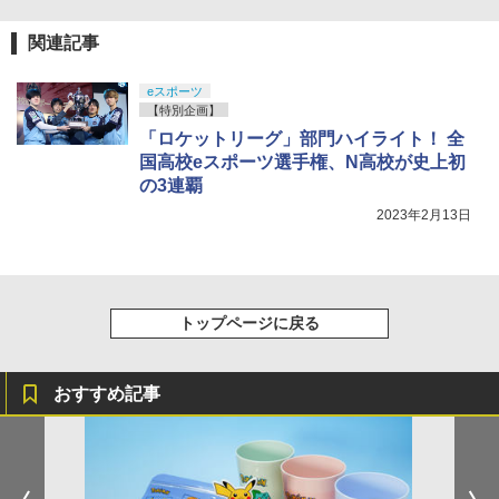
関連記事
劇場版「鬼滅の刃」無限城編 第一章 猗
4
eスポーツ
窩座再来 完全生産限定版 [Blu-ray]
【特別企画】
￥8,698
「ロケットリーグ」部門ハイライト！ 全
国高校eスポーツ選手権、N高校が史上初
の3連覇
2023年2月13日
【Amazon.co.jp限定】劇場版モノノ怪
5
第三章 蛇神 (オリジナル特典:オリジナル
巾着＋メーカー特典:【坤と離】二振りの
剣、十翼より来たる！スタジオ描き下ろ
しイラストボード付) [DVD]
トップページに戻る
￥8,800
おすすめ記事