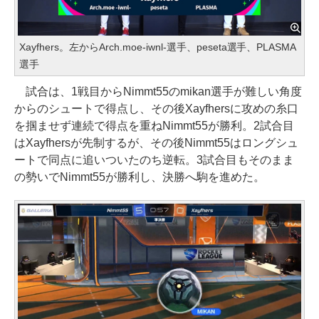
Xayfhers。左からArch.moe-iwnl-選手、peseta選手、PLASMA
選手
試合は、1戦目からNimmt55のmikan選手が難しい角度
からのシュートで得点し、その後Xayfhersに攻めの糸口
を掴ませず連続で得点を重ねNimmt55が勝利。2試合目
はXayfhersが先制するが、その後Nimmt55はロングシュ
ートで同点に追いついたのち逆転。3試合目もそのまま
の勢いでNimmt55が勝利し、決勝へ駒を進めた。