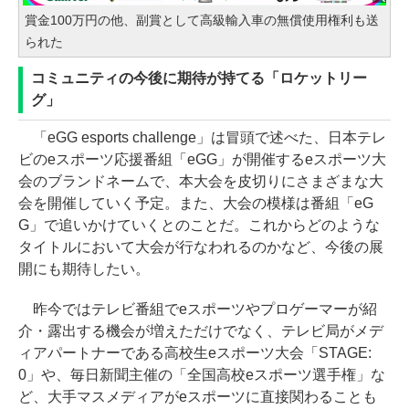
賞金100万円の他、副賞として高級輸入車の無償使用権利も送
られた
コミュニティの今後に期待が持てる「ロケットリー
グ」
「eGG esports challenge」は冒頭で述べた、日本テレ
ビのeスポーツ応援番組「eGG」が開催するeスポーツ大
会のブランドネームで、本大会を皮切りにさまざまな大
会を開催していく予定。また、大会の模様は番組「eG
G」で追いかけていくとのことだ。これからどのような
タイトルにおいて大会が行なわれるのかなど、今後の展
開にも期待したい。
昨今ではテレビ番組でeスポーツやプロゲーマーが紹
介・露出する機会が増えただけでなく、テレビ局がメデ
ィアパートナーである高校生eスポーツ大会「STAGE:
0」や、毎日新聞主催の「全国高校eスポーツ選手権」な
ど、大手マスメディアがeスポーツに直接関わることも