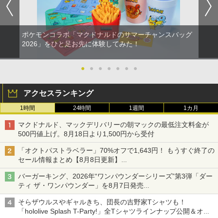
ポケモンコラボ「マクドナルドのサマーチャンスバッグ
2026」をひと足お先に体験してみた！
●
●
●
●
●
●
●
アクセスランキング
1時間
24時間
1週間
1カ月
マクドナルド、マックデリバリーの朝マックの最低注文料金が
500円値上げ。8月18日より1,500円から受付
「オクトパストラベラー」70%オフで1,643円！ もうすぐ終了の
セール情報まとめ【8月8日更新】
ニンテンドーeショップでは「大神 絶景版」が67%オフで990円
バーガーキング、2026年“ワンパウンダーシリーズ”第3弾「ダー
ティ ザ・ワンパウンダー」を8月7日発売
「特製ガーリックマヨソース」を使用した超大型チーズバーガー
そらザウルスやギャルきち、団長の吉野家Tシャツも！
「hololive Splash T-Party!」全Tシャツラインナップ公開＆オン