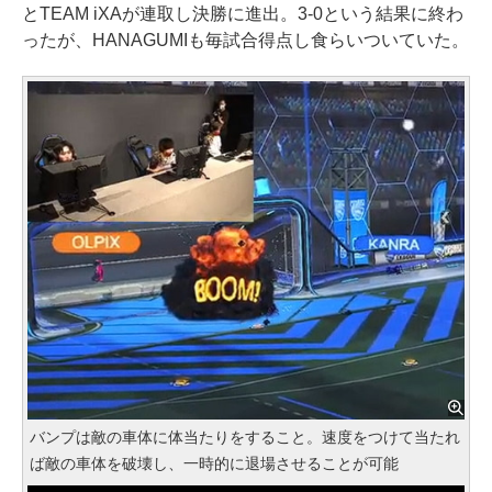
とTEAM iXAが連取し決勝に進出。3-0という結果に終わ
ったが、HANAGUMIも毎試合得点し食らいついていた。
バンプは敵の車体に体当たりをすること。速度をつけて当たれ
ば敵の車体を破壊し、一時的に退場させることが可能