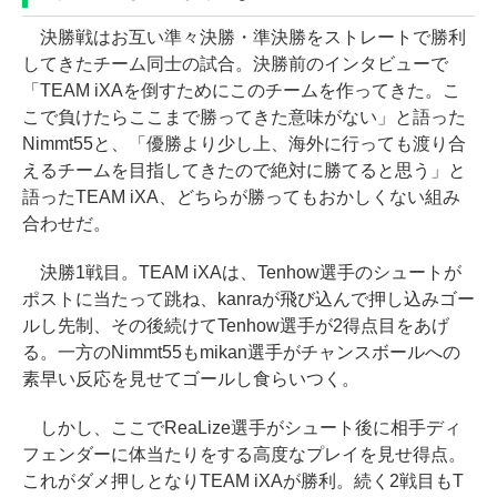
決勝戦はお互い準々決勝・準決勝をストレートで勝利
してきたチーム同士の試合。決勝前のインタビューで
「TEAM iXAを倒すためにこのチームを作ってきた。こ
こで負けたらここまで勝ってきた意味がない」と語った
Nimmt55と、「優勝より少し上、海外に行っても渡り合
えるチームを目指してきたので絶対に勝てると思う」と
語ったTEAM iXA、どちらが勝ってもおかしくない組み
合わせだ。
決勝1戦目。TEAM iXAは、Tenhow選手のシュートが
ポストに当たって跳ね、kanraが飛び込んで押し込みゴー
ルし先制、その後続けてTenhow選手が2得点目をあげ
る。一方のNimmt55もmikan選手がチャンスボールへの
素早い反応を見せてゴールし食らいつく。
しかし、ここでReaLize選手がシュート後に相手ディ
フェンダーに体当たりをする高度なプレイを見せ得点。
これがダメ押しとなりTEAM iXAが勝利。続く2戦目もT