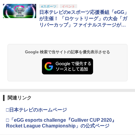
￥3,722
￥6,358
【Amazon.co.jp限定】劇場版モノノ怪
eスポーツ
イベント
1
第三章 蛇神 (Amazon.co.jp限定オリジ
日本テレビのeスポーツ応援番組「eGG」
ナル三方背収納ケース付きコレクション)
が主催！ 「ロケットリーグ」の大会「ガ
(オリジナル特典:オリジナル巾着＋メー
リバーカップ」ファイナルステージが本
カー特典:【坤と離】二振りの剣、十翼よ
日開催
り来たる！スタジオ描き下ろしイラスト
ボード付) [Blu-ray]
￥10,780
Google 検索で当サイトの記事を優先表示させる
劇場版「鬼滅の刃」無限城編 第一章 猗
2
窩座再来 通常版 [Blu-ray]
￥3,982
関連リンク
□日本テレビのホームページ
劇場版「鬼滅の刃」無限城編 第一章 猗
3
窩座再来 通常版 [DVD]
□「eGG esports challenge『Gulliver CUP 2020』
Rocket League Championship」の公式ページ
￥3,523