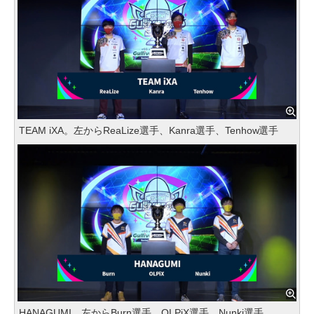
TEAM iXA。左からReaLize選手、Kanra選手、Tenhow選手
HANAGUMI。左からBurn選手、OLPiX選手、Nunki選手