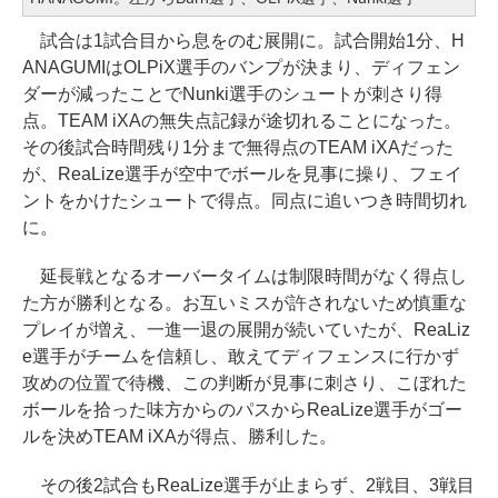
試合は1試合目から息をのむ展開に。試合開始1分、H
ANAGUMIはOLPiX選手のバンプが決まり、ディフェン
ダーが減ったことでNunki選手のシュートが刺さり得
点。TEAM iXAの無失点記録が途切れることになった。
その後試合時間残り1分まで無得点のTEAM iXAだった
が、ReaLize選手が空中でボールを見事に操り、フェイ
ントをかけたシュートで得点。同点に追いつき時間切れ
に。
延長戦となるオーバータイムは制限時間がなく得点し
た方が勝利となる。お互いミスが許されないため慎重な
プレイが増え、一進一退の展開が続いていたが、ReaLiz
e選手がチームを信頼し、敢えてディフェンスに行かず
攻めの位置で待機、この判断が見事に刺さり、こぼれた
ボールを拾った味方からのパスからReaLize選手がゴー
ルを決めTEAM iXAが得点、勝利した。
その後2試合もReaLize選手が止まらず、2戦目、3戦目