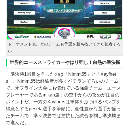
トーナメント表。どのチームも予選を勝ち抜いてきた強者ぞろ
い
世界的エースストライカーやはり強し！白熱の準決勝
準決勝1戦目を争ったのは「Nimmt55」と「Xayfher
s」。Nimmt55は経験者が多くベテランぞろいのチーム
で、オフライン大会にも慣れている強豪チーム。エース
プレーヤーであるmikan選手の空中からの攻めが注目の
ポイントだ。一方のXayfhersは車体をぶつけるバンプを
得意とするpeseta選手を筆頭に、個性豊かな選手が揃っ
たチームで、準々決勝では拮抗した試合を制し準決勝ま
で進んだ。