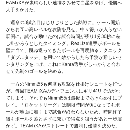
EAM iXAが素晴らしい連携をみせて白星を挙げ、優勝へ
大手をかけた。
運命の3試合目はじりじりとした熱戦に。ゲーム開始
からお互い高レベルな攻防を見せ、中々得点が入らない
展開に。試合が動いたのは試合時間が残り1分30秒に差
し掛かろうとしたタイミング。ReaLize選手がボールを
壁に当て、跳ね返ってきたボールを再度触るテクニック
「ダブルタッチ」を用いて敵からしたら予測が難しいセ
ンタリングを上げ、これにKanra選手がしっかりと合わ
せて先制のゴールを決める。
一方のNimmt55も何度も攻撃を仕掛けシュートを打つ
が、毎回TEAM iXAのディフェンスにギリギリで防がれ
てしまう。それでもNimmt55は最後まであきらめずにプ
レイ。「ロケットリーグ」は制限時間が0になってもボ
ールが地面に着くまで試合が終わらないため、時間終了
後もボールを落とさずに繋いで得点を狙うがあと一歩届
かず。TEAM iXAがストレートで勝利し優勝を決めた。