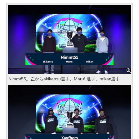
Nimmt55。左からakikansu選手、Maru! 選手、mikan選手