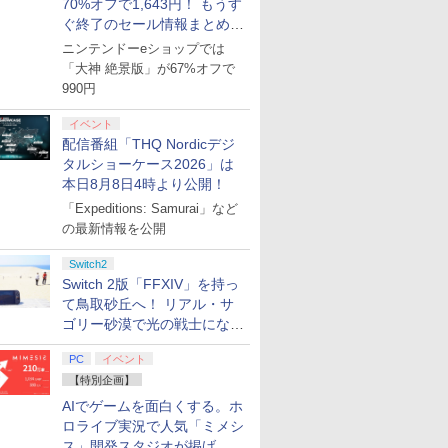
70%オフで1,643円！ もうす
ぐ終了のセール情報まとめ
【8月8日更新】
ニンテンドーeショップでは
「大神 絶景版」が67%オフで
990円
イベント
配信番組「THQ Nordicデジ
タルショーケース2026」は
本日8月8日4時より公開！
「Expeditions: Samurai」など
の最新情報を公開
Switch2
Switch 2版「FFXIV」を持っ
て鳥取砂丘へ！ リアル・サ
ゴリー砂漠で光の戦士になっ
てみた
PC
イベント
【特別企画】
AIでゲームを面白くする。ホ
ロライブ実況で人気「ミメシ
ス」開発スタジオが掲げ