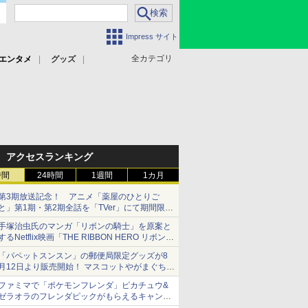
Impress サイト
全カテゴリ
エンタメ
グッズ
アクセスランキング
時間
24時間
1週間
1カ月
第3期放送記念！ アニメ「薬屋のひとりご
と」第1期・第2期全話を「TVer」にて期間限定
で順次無料配信開始
手塚治虫氏のマンガ「リボンの騎士」を原案と
するNetflix映画「THE RIBBON HERO リボンヒ
ーロー」本日配信開始
「パペットスンスン」の郵便局限定グッズが8
月12日より販売開始！ マスコットやがまぐち、
レターセットなどが登場
ファミマで「ポケモンフレンダ」ピカチュウ&
ゼラオラのフレンダピックがもらえるキャンペ
ーン開催！