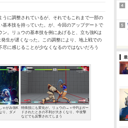
うに調整されているが、それでもこれまで一部の
い基本技を持っていた。が、今回のアップデートで
ウン。リュウの基本技を例にあげると、立ち強Kは
は発生が遅くなった。この調整により、地上戦での
不尽に感じることが少なくなるのではないだろう
最
しゃがみ強K
特殊技にも変化が。リュウの→＋中Pはガー
なり、ダメ
ドされたときの不利が大きくなり、中攻撃
などでも反撃されてしまう