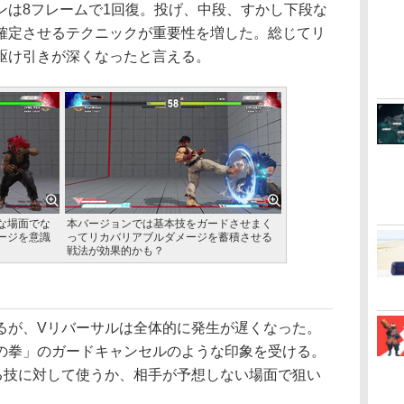
ンは8フレームで1回復。投げ、中段、すかし下段な
確定させるテクニックが重要性を増した。総じてリ
駆け引きが深くなったと言える。
な場面でな
本バージョンでは基本技をガードさせまく
ージを意識
ってリカバリアブルダメージを蓄積させる
戦法が効果的かも？
が、Vリバーサルは全体的に発生が遅くなった。
の拳」のガードキャンセルのような印象を受ける。
る技に対して使うか、相手が予想しない場面で狙い