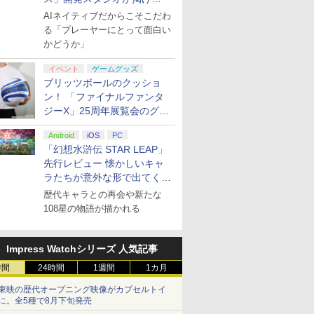
る“AI活用の信念”とは？【講
AIネイティブだからこそこだわ
演レポート】
る「プレーヤーにとって面白い
かどうか」
イベント
ゲームグッズ
ブリッツボールのクッショ
ン！ 「ファイナルファンタ
ジーX」25周年展覧会のグッ
ズ情報が公開
Android
iOS
PC
「幻想水滸伝 STAR LEAP」
先行レビュー 懐かしいキャ
ラたちが意外な形で出てくる
シリーズ完全新作！
歴代キャラとの再会や新たな
108星の物語が描かれる
Impress Watchシリーズ 人気記事
時間
24時間
1週間
1カ月
東映の歴代オープニング映像がカプセルトイ
に。全5種で8月下旬発売