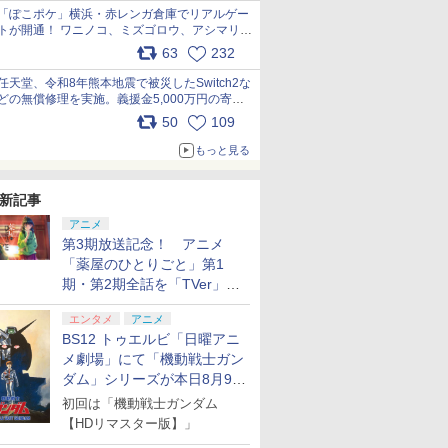
「ぽこポケ」横浜・赤レンガ倉庫でリアルゲー
トが開通！ ワニノコ、ミズゴロウ、アシマリ登
場シーンをレポート pic.x.com/LDgEByVl6D
63
232
任天堂、令和8年熊本地震で被災したSwitch2な
どの無償修理を実施。義援金5,000万円の寄付
も発表 pic.x.com/BAYsMfUfUC
50
109
もっと見る
新記事
アニメ
第3期放送記念！ アニメ
「薬屋のひとりごと」第1
期・第2期全話を「TVer」に
て期間限定で順次無料配信開
エンタメ
アニメ
始
BS12 トゥエルビ「日曜アニ
メ劇場」にて「機動戦士ガン
ダム」シリーズが本日8月9日
から8週連続で放送
初回は「機動戦士ガンダム
【HDリマスター版】」