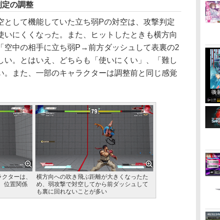
判定の調整
として機能していた立ち弱Pの対空は、攻撃判定
使いにくくなった。また、ヒットしたときも横方向
「空中の相手に立ち弱P→前方ダッシュして表裏の2
しい。とはいえ、どちらも「使いにくい」、「難し
い。また、一部のキャラクターは調整前と同じ感覚
ラクターは、
横方向への吹き飛ぶ距離が大きくなったた
、位置関係
め、弱攻撃で対空してから前ダッシュして
も裏に回れないことが多い