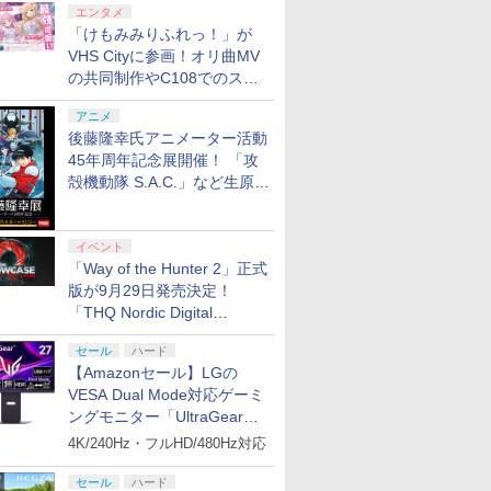
エンタメ
「けもみみりふれっ！」が
VHS Cityに参画！オリ曲MV
の共同制作やC108でのスペ
シャルコラボ広告を掲出
アニメ
後藤隆幸氏アニメーター活動
45年周年記念展開催！ 「攻
殻機動隊 S.A.C.」など生原
画、総作画監督修正が展示
イベント
「Way of the Hunter 2」正式
版が9月29日発売決定！
「THQ Nordic Digital
Showcase 2026」まとめ
セール
ハード
【Amazonセール】LGの
VESA Dual Mode対応ゲーミ
ングモニター「UltraGear
27G850A-B」がお買い得！
4K/240Hz・フルHD/480Hz対応
セール
ハード