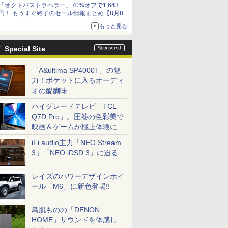
「オクトパストラベラー」70%オフで1,643
円！ もうすぐ終了のセール情報まとめ【8月8日
更新】
もっと見る
ニンテンドーeショップでは「大神 絶景版」が
67%オフで990円
Special Site
「A&ultima SP4000T」の魅
力！ポケットに入るオーディ
オの醍醐味
ハイグレードテレビ「TCL
Q7D Pro」。圧巻の色彩美で
映画＆ゲームが極上体験に
iFi audio主力「NEO Stream
3」「NEO iDSD 3」に迫る
レイズのパワーデザインホイ
ール「M6」に新色登場!!
鳥肌ものの「DENON
HOME」サウンドを体感し