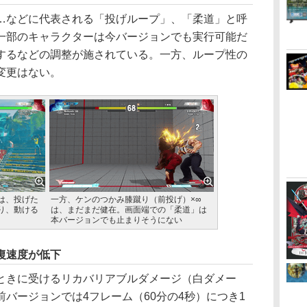
などに代表される「投げループ」、「柔道」と呼
一部のキャラクターは今バージョンでも実行可能だ
するなどの調整が施されている。一方、ループ性の
変更はない。
は、投げた
一方、ケンのつかみ膝蹴り（前投げ）×∞
り、動ける
は、まだまだ健在。画面端での「柔道」は
本バージョンでも止まりそうにない
復速度が低下
きに受けるリカバリアブルダメージ（白ダメー
バージョンでは4フレーム（60分の4秒）につき1