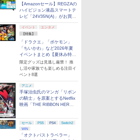
【Amazonセール】REGZAの
ハイビジョン液晶スマートテ
レビ「24V35N(A)」がお買い
得！
イベント
エンタメ
【特集】
「ドラクエ」「ポケモン」
「ちいかわ」など2026年夏
イベントまとめ【夏休み特
集】
限定グッズは見逃し厳禁！ 推
し活や家族でも楽しめる注目イ
ベント8選
アニメ
手塚治虫氏のマンガ「リボン
の騎士」を原案とするNetflix
映画「THE RIBBON HERO
リボンヒーロー」本日配信開
始
セール
PS5
PS4
Switch2
WIN
「オクトパストラベラー」