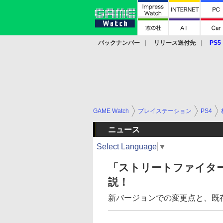
バックナンバー
リリース送付先
PS5
モバイル
eスポーツ
クラウド
PS
GAME Watch
プレイステーション
PS4
ニュース
Select Language
▼
「ストリートファイターV
説！
新バージョンでの変更点と、既