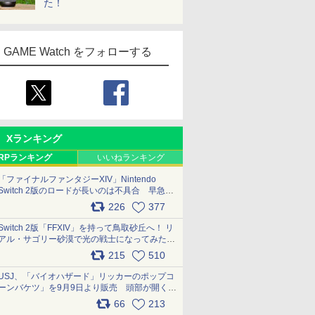
た！
GAME Watch をフォローする
Xランキング
RPランキング
いいねランキング
「ファイナルファンタジーXIV」Nintendo
Switch 2版のロードが長いのは不具合 早急に
アップデートできるよう対応中
226
377
pic.x.com/s9S3nRCAGa
Switch 2版「FFXIV」を持って鳥取砂丘へ！ リ
アル・サゴリー砂漠で光の戦士になってみた
pic.x.com/qyOfL2uv1n
215
510
USJ、「バイオハザード」リッカーのポップコ
ーンバケツ」を9月9日より販売 頭部が開く仕
組み。味は恐怖を堪のう「味噌フレーバー」
66
213
pic.x.com/81MuXGahVM