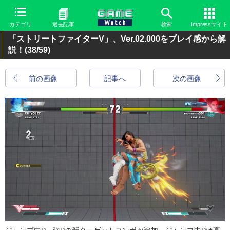
カテゴリ
過去記事
検索
Impressサイト
「ストリートファイターV」、Ver.02.000をプレイ感から解
説！
(38/59)
前の画像
記事へ
次の画像