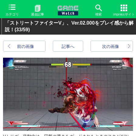
カテゴリ
過去記事
検索
Impressサイト
「ストリートファイターV」、Ver.02.000をプレイ感から解
説！
(33/59)
前の画像
記事へ
次の画像