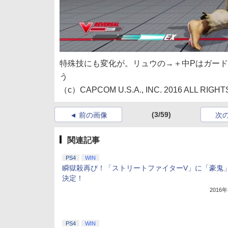
特殊技にも変化が。リュウの→＋中Pはガー
う
（c）CAPCOM U.S.A., INC. 2016 ALL RIGH
(3/59)
前の画像
次
関連記事
PS4
WIN
瞬獄殺再び！「ストリートファイターV」に「豪鬼
決定！
2016
PS4
WIN