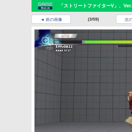
「ストリートファイターV」、Ver.
(3/59)
前の画像
次