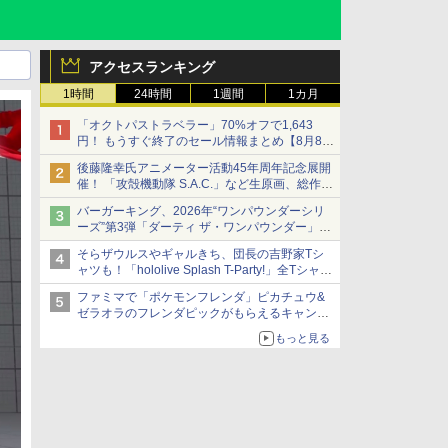
アクセスランキング
1時間
24時間
1週間
1カ月
「オクトパストラベラー」70%オフで1,643
円！ もうすぐ終了のセール情報まとめ【8月8日
更新】
後藤隆幸氏アニメーター活動45年周年記念展開
ニンテンドーeショップでは「大神 絶景版」が
催！ 「攻殻機動隊 S.A.C.」など生原画、総作画
67%オフで990円
監督修正が展示
バーガーキング、2026年“ワンパウンダーシリ
ーズ”第3弾「ダーティ ザ・ワンパウンダー」を
8月7日発売
そらザウルスやギャルきち、団長の吉野家Tシ
「特製ガーリックマヨソース」を使用した超大
ャツも！「hololive Splash T-Party!」全Tシャツ
型チーズバーガー
ラインナップ公開＆オンライン販売開始
ファミマで「ポケモンフレンダ」ピカチュウ&
ゼラオラのフレンダピックがもらえるキャンペ
ーン開催！
もっと見る