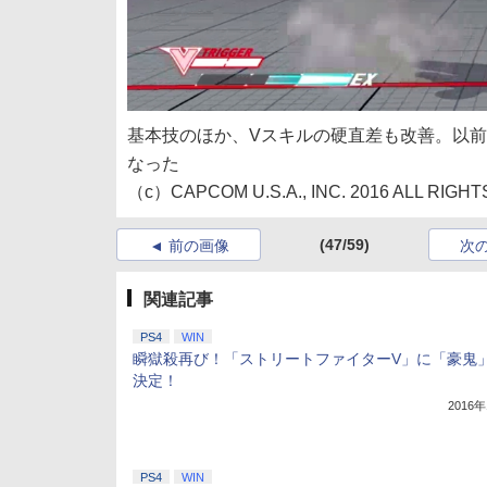
基本技のほか、Vスキルの硬直差も改善。以前
なった
（c）CAPCOM U.S.A., INC. 2016 ALL RIGH
(47/59)
前の画像
次
関連記事
PS4
WIN
瞬獄殺再び！「ストリートファイターV」に「豪鬼
決定！
2016
PS4
WIN