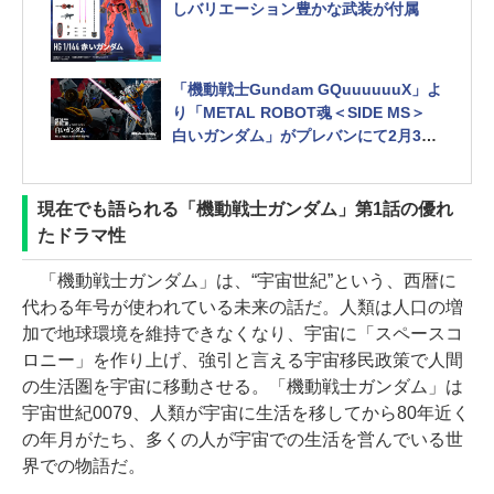
しバリエーション豊かな武装が付属
「機動戦士Gundam GQuuuuuuX」よ
り「METAL ROBOT魂＜SIDE MS＞
白いガンダム」がプレバンにて2月3日
18時より予約開始
現在でも語られる「機動戦士ガンダム」第1話の優れ
たドラマ性
「機動戦士ガンダム」は、“宇宙世紀”という、西暦に
代わる年号が使われている未来の話だ。人類は人口の増
加で地球環境を維持できなくなり、宇宙に「スペースコ
ロニー」を作り上げ、強引と言える宇宙移民政策で人間
の生活圏を宇宙に移動させる。「機動戦士ガンダム」は
宇宙世紀0079、人類が宇宙に生活を移してから80年近く
の年月がたち、多くの人が宇宙での生活を営んでいる世
界での物語だ。