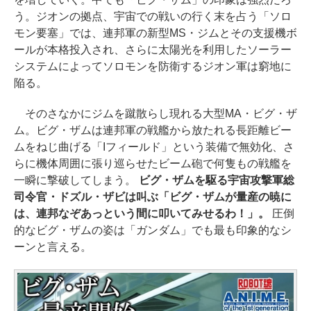
う。ジオンの拠点、宇宙での戦いの行く末を占う「ソロ
モン要塞」では、連邦軍の新型MS・ジムとその支援機ボ
ールが本格投入され、さらに太陽光を利用したソーラー
システムによってソロモンを防衛するジオン軍は窮地に
陥る。
そのさなかにジムを蹴散らし現れる大型MA・ビグ・ザ
ム。ビグ・ザムは連邦軍の戦艦から放たれる長距離ビー
ムをねじ曲げる「Iフィールド」という装備で無効化、さ
らに機体周囲に張り巡らせたビーム砲で何隻もの戦艦を
一瞬に撃破してしまう。
ビグ・ザムを駆る宇宙攻撃軍総
司令官・ドズル・ザビは叫ぶ「ビグ・ザムが量産の暁に
は、連邦なぞあっという間に叩いてみせるわ！」。
圧倒
的なビグ・ザムの姿は「ガンダム」でも最も印象的なシ
ーンと言える。