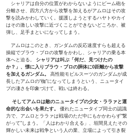
シャリアは自分の位置がわからないようにビーム砲を
分離させ、四方八方から攻撃を加えるがアムロはその攻
撃を読みかわしていく。援護しようとするハヤトやカイ
はその激しい攻撃に近づくことができないどころか、被
弾し、足手まといになってしまう。
アムロはこのとき、ガンダムの反応速度すらも超える
操縦でブラウ・ブロの攻撃をかわし、シャリアの乗る本
体へと迫る。
シャリアは叫ぶ「何だ、見つけたの
か？」、懐に入りブラウ・ブロの胴体に0距離から攻撃
を加えるガンダム。
高性能モビルスーツのガンダムが成
長したアムロの“枷”になってしまうという、ニュータイ
プの凄さを印象づけて、戦いは終わる。
そしてアムロは敵のニュータイプの少女・ララァと運
命的な出会いを果たす。
優れたニュータイプ同士の認識
力で、アムロとララァは戦場のただ中にもかかわらず”繋
がって”しまう。「人はわかり合える」、垣間見えたその
輝かしい未来は戦争という人の業、立場によって引き裂