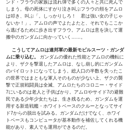
ンド・フラウの家族は流れ弾で多くの人々と共に死んで
しまう。母の死体にすがり泣き叫ぶフラウの頬をアムロ
は叩き、叫ぶ「。しっかりしろ！ 君は強い女の子じゃ
ないか！」。アムロの声でよたよたと、それでもここか
ら逃げるために歩き出すフラウ。アムロは意を決して運
搬中のガンダムに向かっていく……。
こうしてアムロは連邦軍の最新モビルスーツ・ガンダ
ムに乗り込む。
ガンダムの優れた性能とアムロの機転に
より、ザクを撃退したアムロは、なし崩し的にガンダム
のパイロットになってしまう。総人口の半数を失ったこ
の世界ではまともな軍人そのものが少ない上、ザクの襲
撃で正規戦闘員は全滅、アムロたちのコロニー・サイド
7にいるのは老人と子供ばかり。アムロやサイド7の避難
民である少年少女たちは、生き残るため、ガンダムを運
用する新造戦艦・ホワイトベースのクルーとなってサイ
ド7からの脱出を試みる。ガンダムだけでなく、ホワイ
トベースもコンピュータが基本動作を補佐してくれる機
能があり、素人でも運用ができるのだ。