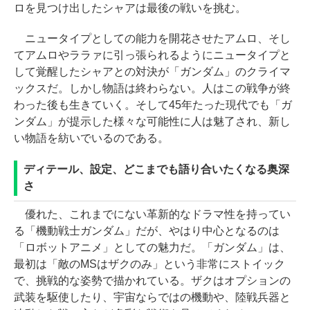
ロを見つけ出したシャアは最後の戦いを挑む。
ニュータイプとしての能力を開花させたアムロ、そし
てアムロやララァに引っ張られるようにニュータイプと
して覚醒したシャアとの対決が「ガンダム」のクライマ
ックスだ。しかし物語は終わらない。人はこの戦争が終
わった後も生きていく。そして45年たった現代でも「ガ
ンダム」が提示した様々な可能性に人は魅了され、新し
い物語を紡いでいるのである。
ディテール、設定、どこまでも語り合いたくなる奥深
さ
優れた、これまでにない革新的なドラマ性を持ってい
る「機動戦士ガンダム」だが、やはり中心となるのは
「ロボットアニメ」としての魅力だ。「ガンダム」は、
最初は「敵のMSはザクのみ」という非常にストイック
で、挑戦的な姿勢で描かれている。ザクはオプションの
武装を駆使したり、宇宙ならではの機動や、陸戦兵器と