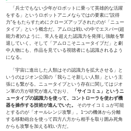
「兵士でもない少年がロボットに乗って英雄的な活躍
をする」というロボットアニメならではの要素に“説得
力”をもたらすためにクローズアップされたのが「ニュー
タイプ」という概念だ。アムロは戦いの中でエスパー(超
能力者)のように、常人を超えた認識力を発揮し強敵を撃
退していく。そして「アムロこそニュータイプだ」と劇
中人物にも、作品を見ている視聴者にも認識されるよう
になる。
「宇宙に進出した人類はその認識力を拡大させる」と
いうのはジオン公国の「我らこそ新しい人類」という主
張にも繋がる。ニュータイプという存在に関してはジオ
ン軍の方が研究が進んでおり、
「サイコミュ」というニ
ュータイプの認識力を使って、コントローラを使わず機
器を操作する技術が進んでいた。
そのサイコミュが可能
とするのが「オールレンジ攻撃」。1つの機体から分離
する移動砲台を使って四方八方から相手を取り囲み死角
からも攻撃を加える戦い方だ。