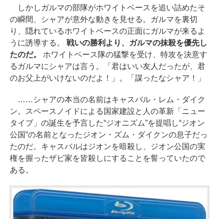
しかしガルマの部隊がホワイトベースを追い詰めたそ
の瞬間、シャアが意外な動きを見せる。ガルマを裏切
り、隠れているホワイトベースの正面にガルマが来るよ
うに誘導する。
戦いの勝利より、ガルマの抹殺を優先し
たのだ。
ホワイトベース隊の猛撃を受け、特攻を決意す
るガルマにシャアは言う。「君はいい友人だったが、君
のお父上がいけないのだよ！」。「謀ったなシャア！」
……シャアの本当の名前はキャスバル・レム・ダイク
ン。スペースノイドによる国家建設と人の革新「ニュー
タイプ」の誕生を予言した“ジオニズム”を提唱し“ジオン
公国”の名前となったジオン・ズム・ダイクンの息子だっ
たのだ。キャスバルはジオンを暗殺し、ジオン公国の実
権を握ったザビ家を皆殺しにすることを誓っていたので
ある。