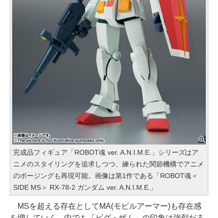
完成品フィギュア「ROBOT魂 ver. A.N.I.M.E.」シリーズはア
ニメのスタイリングを追求しつつ、練られた関節機構でアニメ
のポージングも再現可能。画像は第1作である「ROBOT魂＜
SIDE MS＞ RX-78-2 ガンダム ver. A.N.I.M.E.」
MSを超える存在としてMA(モビルアーマー)も存在感
を増していく。中でも「ビグ・ザム」の印象は強烈だろ