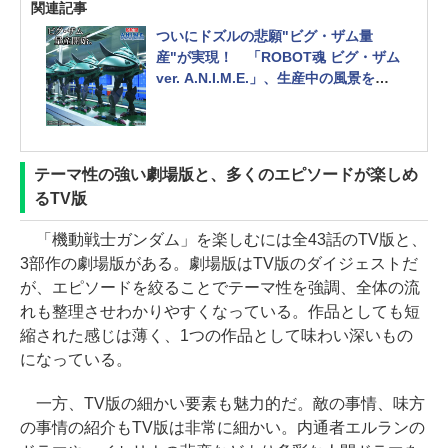
関連記事
ついにドズルの悲願"ビグ・ザム量
産"が実現！ 「ROBOT魂 ビグ・ザム
ver. A.N.I.M.E.」、生産中の風景を公
開
テーマ性の強い劇場版と、多くのエピソードが楽しめ
るTV版
「機動戦士ガンダム」を楽しむには全43話のTV版と、
3部作の劇場版がある。劇場版はTV版のダイジェストだ
が、エピソードを絞ることでテーマ性を強調、全体の流
れも整理させわかりやすくなっている。作品としても短
縮された感じは薄く、1つの作品として味わい深いもの
になっている。
一方、TV版の細かい要素も魅力的だ。敵の事情、味方
の事情の紹介もTV版は非常に細かい。内通者エルランの