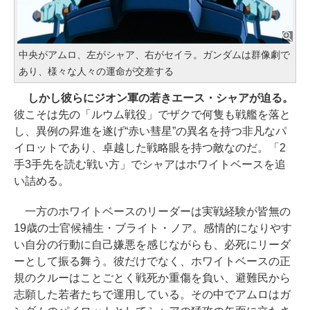
中央がアムロ、左がシャア、右がセイラ。ガンダムは群像劇で
あり、様々な人々の運命が交差する
しかし彼らにジオン軍の若きエース・シャアが迫る。
彼こそは先の「ルウム戦役」でザクで何隻も戦艦を落と
し、異例の昇進を遂げ“赤い彗星”の異名を持つ非凡なパ
イロットであり、卓越した戦略眼を持つ敵なのだ。「2
手3手先を読む戦い方」でシャアはホワイトベースを追
い詰める。
一方のホワイトベースのリーダーは実戦経験が皆無の
19歳の士官候補生・ブライト・ノア。感情的になりやす
い自分の行動に自己嫌悪を感じながらも、必死にリーダ
ーとして振る舞う。彼だけでなく、ホワイトベースの正
規のクルーはことごとく戦死か重傷を負い、避難民から
志願した若者たちで運用している。その中でアムロはガ