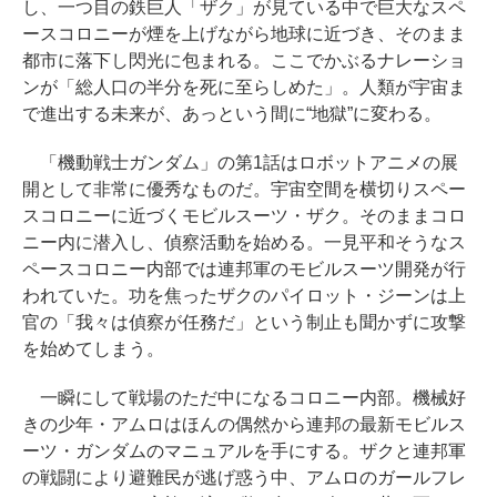
し、一つ目の鉄巨人「ザク」が見ている中で巨大なスペ
ースコロニーが煙を上げながら地球に近づき、そのまま
都市に落下し閃光に包まれる。ここでかぶるナレーショ
ンが「総人口の半分を死に至らしめた」。人類が宇宙ま
で進出する未来が、あっという間に“地獄”に変わる。
「機動戦士ガンダム」の第1話はロボットアニメの展
開として非常に優秀なものだ。宇宙空間を横切りスペー
スコロニーに近づくモビルスーツ・ザク。そのままコロ
ニー内に潜入し、偵察活動を始める。一見平和そうなス
ペースコロニー内部では連邦軍のモビルスーツ開発が行
われていた。功を焦ったザクのパイロット・ジーンは上
官の「我々は偵察が任務だ」という制止も聞かずに攻撃
を始めてしまう。
一瞬にして戦場のただ中になるコロニー内部。機械好
きの少年・アムロはほんの偶然から連邦の最新モビルス
ーツ・ガンダムのマニュアルを手にする。ザクと連邦軍
の戦闘により避難民が逃げ惑う中、アムロのガールフレ