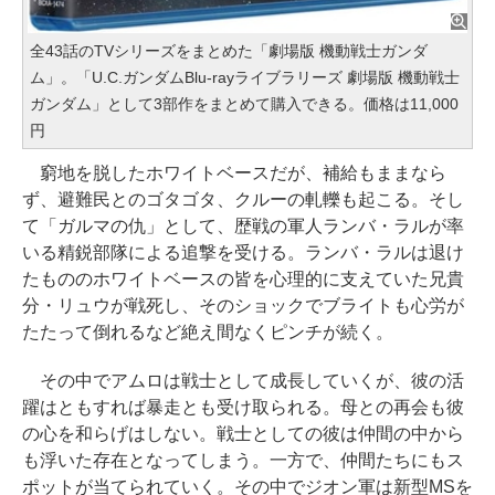
全43話のTVシリーズをまとめた「劇場版 機動戦士ガンダ
ム」。「U.C.ガンダムBlu-rayライブラリーズ 劇場版 機動戦士
ガンダム」として3部作をまとめて購入できる。価格は11,000
円
窮地を脱したホワイトベースだが、補給もままなら
ず、避難民とのゴタゴタ、クルーの軋轢も起こる。そし
て「ガルマの仇」として、歴戦の軍人ランバ・ラルが率
いる精鋭部隊による追撃を受ける。ランバ・ラルは退け
たもののホワイトベースの皆を心理的に支えていた兄貴
分・リュウが戦死し、そのショックでブライトも心労が
たたって倒れるなど絶え間なくピンチが続く。
その中でアムロは戦士として成長していくが、彼の活
躍はともすれば暴走とも受け取られる。母との再会も彼
の心を和らげはしない。戦士としての彼は仲間の中から
も浮いた存在となってしまう。一方で、仲間たちにもス
ポットが当てられていく。その中でジオン軍は新型MSを