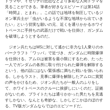
ドラマや、イセリナの悲恋などより多彩な人間ドラマを
見ることができる。筆者が好きなエピソードは第14話
「時間よ、とまれ」。この話では地球を制圧しているジ
オン軍兵士が「虫がいるような不潔な地球から出ていき
たい」という切実な願いの元、近くを通りかかるホワイ
トベースに手持ちの武器だけで戦いを仕掛け、ガンダム
を破壊しようとするのだ。
ジオン兵たちはMSに対して遙かに非力な1人乗りのホ
バークラフト「ワッパ」で近づき、ガンダムに時限爆弾
を仕掛ける。アムロは被害を最小限にするため、たった
一人でガンダムの各所に取り付けられた爆弾を解除する
という、他の話にはない緊張感に満ちた戦いを強いられ
る。しかもラスト、見事に爆弾を解除したアムロに賞賛
の声をかけるため、ジオン兵たちが一般人のふりをし
て、ホワイトベースのクルーに挨拶しにいくのだ。証拠
がないため、ブライトたちは通りかかった男たちを見逃
すしかない。なんとも奇妙な、しかしどこかほのぼのす
る、TV版ガンダムならではのエピソードだ。