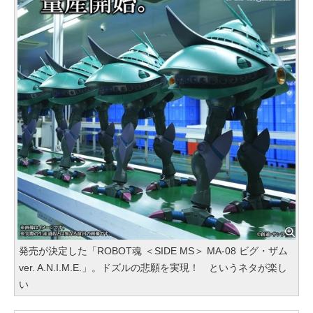
発売が決定した「ROBOT魂 ＜SIDE MS＞ MA-08 ビグ・ザム
ver. A.N.I.M.E.」。ドズルの悲願を実現！ というネタが楽し
い