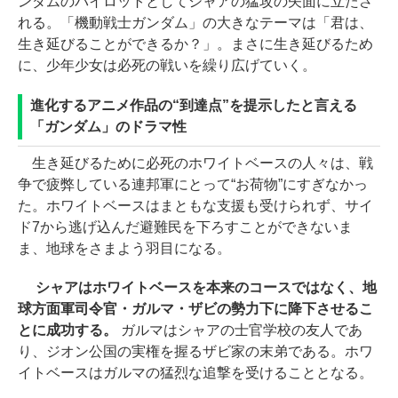
ンダムのパイロットとしてシャアの猛攻の矢面に立たさ
れる。「機動戦士ガンダム」の大きなテーマは「君は、
生き延びることができるか？」。まさに生き延びるため
に、少年少女は必死の戦いを繰り広げていく。
進化するアニメ作品の“到達点”を提示したと言える
「ガンダム」のドラマ性
生き延びるために必死のホワイトベースの人々は、戦
争で疲弊している連邦軍にとって“お荷物”にすぎなかっ
た。ホワイトベースはまともな支援も受けられず、サイ
ド7から逃げ込んだ避難民を下ろすことができないま
ま、地球をさまよう羽目になる。
シャアはホワイトベースを本来のコースではなく、地
球方面軍司令官・ガルマ・ザビの勢力下に降下させるこ
とに成功する。
ガルマはシャアの士官学校の友人であ
り、ジオン公国の実権を握るザビ家の末弟である。ホワ
イトベースはガルマの猛烈な追撃を受けることとなる。