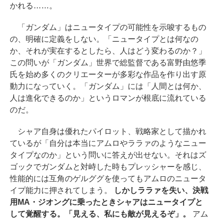
かれる……。
「ガンダム」はニュータイプの可能性を示唆するもの
の、明確に定義をしない。「ニュータイプとは何なの
か、それが実在するとしたら、人はどう変わるのか？」
この問いが「ガンダム」世界で総監督である富野由悠季
氏を始め多くのクリエーターが多彩な作品を作り出す原
動力になっていく。「ガンダム」には「人間とは何か、
人は進化できるのか」というロマンが根底に流れている
のだ。
シャア自身は優れたパイロット、戦略家として描かれ
ているが「自分は本当にアムロやララァのようなニュー
タイプなのか」という問いに答えが出せない。それはズ
ゴックでガンダムと対峙した時もプレッシャーを感じ、
性能的には互角のゲルググを使ってもアムロのニュータ
イプ能力に押されてしまう。
しかしララァを失い、決戦
用MA・ジオングに乗ったときシャアはニュータイプと
して覚醒する。「見える、私にも敵が見えるぞ」。
アム