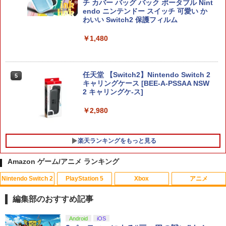
チ カバー バッグ バック ポータブル Nint
endo ニンテンドー スイッチ 可愛い か
わいい Switch2 保護フィルム
￥1,480
任天堂 【Switch2】Nintendo Switch 2
5
キャリングケース [BEE-A-PSSAA NSW
2 キャリングケ-ス]
￥2,980
楽天ランキングをもっと見る
Amazon ゲーム/アニメ ランキング
Nintendo Switch 2
PlayStation 5
Xbox
アニメ
【中古】ドラゴンズドグマ 2ソフト:プレ
劇場版「鬼滅の刃」無限城編 第一章 猗
1
1
イステーション5ソフト／アクション・
窩座再来(通常版)【Blu-ray】 [ 吾峠呼世
編集部のおすすめ記事
ゲーム
晴 ]
スプラトゥーン レイダース|オンライン
PlayStation 5 デジタル・エディション
【純正品】Xbox ワイヤレス コントロー
【Amazon.co.jp限定】劇場版モノノ怪
Android
iOS
1
1
1
1
￥1,910
￥3,960