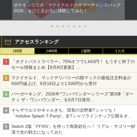
ポケモンコラボ「マクドナルドのサマーチャンスバッグ
2026」をひと足お先に体験してみた！
●
●
●
●
●
●
●
アクセスランキング
1時間
24時間
1週間
1カ月
「オクトパストラベラー」70%オフで1,643円！ もうすぐ終了の
セール情報まとめ【8月8日更新】
ニンテンドーeショップでは「大神 絶景版」が67%オフで990円
マクドナルド、マックデリバリーの朝マックの最低注文料金が
500円値上げ。8月18日より1,500円から受付
バーガーキング、2026年“ワンパウンダーシリーズ”第3弾「ダー
ティ ザ・ワンパウンダー」を8月7日発売
「特製ガーリックマヨソース」を使用した超大型チーズバーガー
そらザウルスやギャルきち、団長の吉野家Tシャツも！
「hololive Splash T-Party!」全Tシャツラインナップ公開＆オン
ライン販売開始
Switch 2版「FFXIV」を持って鳥取砂丘へ！ リアル・サゴリー砂
漠で光の戦士になってみた