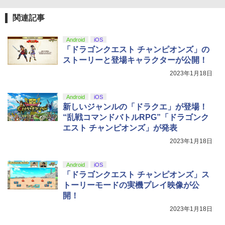
￥9,000
￥10,737
劇場版「鬼滅の刃」無限城編 第一章 猗
4
関連記事
「少女☆歌劇 レヴュースタァライト」3r
5
【初回特典付き】【2027年02月12日発
5
窩座再来 完全生産限定版 [Blu-ray]
dスタァライブ“Starry Diamond”【Blu-
【国内正規品】Thrustmaster スラスト
5
売】 PLAION｜プレイオン トゥームレイ
ray】 [ スタァライト九九組 ]
マスター TH8S シフター - PC、PS4、P
ニンテンドープリペイド番号 5000円|オ
ダー：レガシー・オブ・アトランティス
Android
iOS
5
￥8,698
【純正品】DualSense ワイヤレスコン
S5、PS5 Pro、Xbox One、Xbox Serie
ンラインコード版
5
【PS5】
「ドラゴンクエスト チャンピオンズ」の
トローラー(CFI-ZCT2J)
s X|S 対応の高精度 H パターン シフター
￥9,149
ストーリーと登場キャラクターが公開！
￥5,000
￥7,420
￥10,737
￥14,141
2023年1月18日
【Amazon.co.jp限定】劇場版モノノ怪
5
第三章 蛇神 (オリジナル特典:オリジナル
Android
iOS
巾着＋メーカー特典:【坤と離】二振りの
新しいジャンルの「ドラクエ」が登場！
剣、十翼より来たる！スタジオ描き下ろ
“乱戦コマンドバトルRPG”「ドラゴンク
しイラストボード付) [DVD]
エスト チャンピオンズ」が発表
￥8,800
2023年1月18日
Android
iOS
「ドラゴンクエスト チャンピオンズ」ス
トーリーモードの実機プレイ映像が公
開！
2023年1月18日