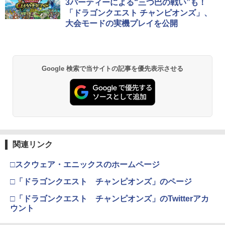
コード版
日本語専用 Console Language: Japan
ラー + USB-C® ケーブル
第三章 蛇神 (Amazon.co.jp限定オリジ
3パーティーによる“三つ巴の戦い”も！
ese only (CFI-2200B01)
ナル三方背収納ケース付きコレクション)
「ドラゴンクエスト チャンピオンズ」、
(オリジナル特典:オリジナル巾着＋メー
￥5,832
￥8,300
大会モードの実機プレイを公開
カー特典:【坤と離】二振りの剣、十翼よ
￥55,000
ソニー・インタラクティブエンタテイン
劇場版モノノ怪 唐傘【Blu-ray】 [ 中村
2
2
り来たる！スタジオ描き下ろしイラスト
メント スティックモジュール（DualSen
健治 ]
ボード付) [Blu-ray]
se Edge(TM) ワイヤレスコントローラー
【純正品】Xbox ワイヤレス コントロー
用） [CFI-ZSM1G PS5 デュアルセンス
2
￥8,044
￥10,780
スプラトゥーン レイダース -Switch2
Beast of Reincarnation -PS5 【特典】
ラー (ロボット ホワイト)
2
エッジ スティックモジュール]
2
Google 検索で当サイトの記事を優先表示させる
プロダクトコード 封入
￥6,449
￥7,681
￥2,679
￥7,286
劇場版「鬼滅の刃」無限城編 第一章 猗
2
「少女☆歌劇 レヴュースタァライト」2
3
窩座再来 通常版 [Blu-ray]
ndスタァライブ “Starry Desert”【Blu-r
ay】 [ スタァライト九九組 ]
【純正品】Xbox ワイヤレス コントロー
テイクツー・インタラクティブ・ジャパ
3
3
￥3,982
ラー (カーボンブラック)
ン 【PS5】『NBA 2K26』BEST PRICE
Nintendo Switch 2(日本語・国内専用)
【純正品】ディスクドライブ(CFI-ZDD1
3
3
[ELJM-30885 PS5 NBA 2K26 レンカ]
￥8,141
J) PlayStation 5
関連リンク
￥8,020
￥55,871
￥4,060
￥11,849
□スクウェア・エニックスのホームページ
劇場版「鬼滅の刃」無限城編 第一章 猗
3
劇場版モノノ怪 第二章 火鼠【Blu-ray】
4
窩座再来 通常版 [DVD]
□「ドラゴンクエスト チャンピオンズ」のページ
[ 鈴木清崇 ]
【純正品】Xbox 充電式バッテリー + US
4
B-C ケーブル
PlayStation5用カバー リズム ブルー
4
￥3,523
□「ドラゴンクエスト チャンピオンズ」のTwitterアカ
【純正品】DualSense ワイヤレスコン
ニンテンドープリペイド番号 9000円|オ
4
￥8,761
4
トローラー ミッドナイト ブラック(CFI-
ウント
ンラインコード版
￥2,618
￥5,770
ZCT2J01)