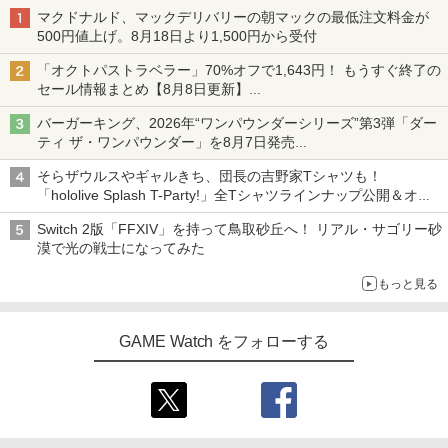
マクドナルド、マックデリバリーの朝マックの最低注文料金が
500円値上げ。8月18日より1,500円から受付
「オクトパストラベラー」70%オフで1,643円！ もうすぐ終了の
セール情報まとめ【8月8日更新】
ニンテンドーeショップでは「大神 絶景版」が67%オフで990円
バーガーキング、2026年“ワンパウンダーシリーズ”第3弾「ダー
ティ ザ・ワンパウンダー」を8月7日発売
「特製ガーリックマヨソース」を使用した超大型チーズバーガー
そらザウルスやギャルきち、団長の吉野家Tシャツも！
「hololive Splash T-Party!」全Tシャツラインナップ公開＆オン
ライン販売開始
Switch 2版「FFXIV」を持って鳥取砂丘へ！ リアル・サゴリー砂
漠で光の戦士になってみた
もっと見る
GAME Watch をフォローする