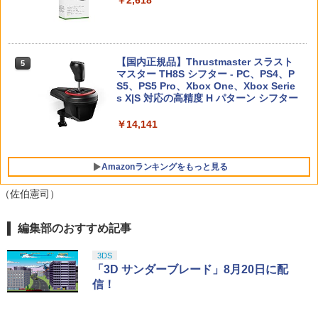
￥2,618
￥3,490
ZCT2J01)
【7週連続1位】inklink公式 Switch / Sw
4
￥9,000
itch2 コントローラー 最新モデル 最新フ
￥10,737
「劇場版 あの日見た花の名前を僕達はま
5
ァームウェア プロコン プロコン2 プロコ
だ知らない。」4K Ultra HD Blu-ray(通
ントローラー スイッチ2 スイッチ Switc
グランツーリスモ7 PS5版
【国内正規品】Thrustmaster スラスト
4
5
常版)【4K ULTRA HD】 [ 超平和バスタ
h コントローラー ワイヤレスコントロー
マスター TH8S シフター - PC、PS4、P
ニンテンドープリペイド番号 5000円|オ
ーズ ]
5
ラー 連射機能 ワイヤレス switch2コン
￥3,779
【純正品】DualSense ワイヤレスコン
S5、PS5 Pro、Xbox One、Xbox Serie
ンラインコード版
5
トローラ Switch2コントローラー
トローラー(CFI-ZCT2J)
s X|S 対応の高精度 H パターン シフター
￥6,658
￥5,000
￥2,960
￥10,737
￥14,141
【特典】真・三國無双2 with 猛将伝 Re
5
Amazonランキングをもっと見る
【特典】テイルズ オブ エターニア リマ
mastered PS5版(【早期購入封入特
5
スター Switch2版(【早期購入特典】超
典】「赤兎鐙『真・三國無双2』レトロ
（佐伯憲司）
冒険お役立ちセット)
スタイル」DLC)
￥3,722
￥6,358
編集部のおすすめ記事
【Amazon.co.jp限定】劇場版モノノ怪
1
第三章 蛇神 (Amazon.co.jp限定オリジ
ナル三方背収納ケース付きコレクション)
3DS
(オリジナル特典:オリジナル巾着＋メー
「3D サンダーブレード」8月20日に配
カー特典:【坤と離】二振りの剣、十翼よ
信！
り来たる！スタジオ描き下ろしイラスト
ボード付) [Blu-ray]