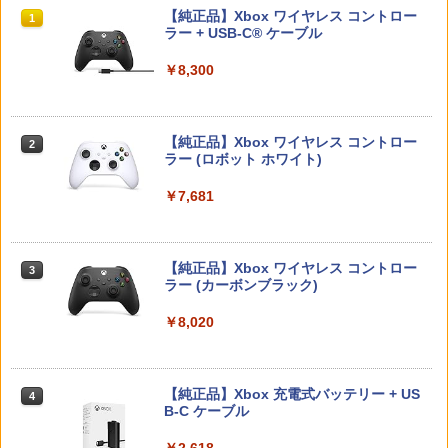
保護フィルム ブルーライトカット 7.9イ
アシスト リング スポンジ リコイル制御
スプラトゥーン レイダース|オンライン
PlayStation 5 デジタル・エディション
【純正品】Xbox ワイヤレス コントロー
ンチ 10H ガラスザムライ 液晶保護フィ
操作性向上 ゲーミング
1
1
1
￥3,344
コード版
日本語専用 Console Language: Japan
ラー + USB-C® ケーブル
ルム OVER`s オーバーズ TP01
ese only (CFI-2200B01)
￥1,980
￥5,832
￥8,300
￥1,480
￥55,000
「天気の子」Blu-rayスタンダード・エ
2
ディション【Blu-ray】 [ 醍醐虎汰朗 ]
PRO FREAK Aoi V3 プロフリーク PS5
2
【純正品】Xbox ワイヤレス コントロー
【新品】【NS2H】ゲーム用セパレート
PS4 NS pro Aoi 凸型 FPS 無段階高さ調
2
￥4,290
2
スプラトゥーン レイダース -Switch2
Beast of Reincarnation -PS5 【特典】
ラー (ロボット ホワイト)
2
型クリアケース リラックマ[在庫品]
節profreak バージョン3 PS4 PS5 ninte
2
プロダクトコード 封入
ndo switch プロコン対応【定形外郵便
￥6,449
のみ送料無料】Playstation 5 特許取得
￥7,681
￥1,910
済み 日本製 しまリス堂
￥7,286
【特典付】【Blu-ray】【新品】 劇場版
3
「鬼滅の刃」無限城編 第一章 猗窩座再
￥1,999
来 通常版 Blu-ray 佐賀
【純正品】Xbox ワイヤレス コントロー
3
【マラソン期間ポイント2倍＆クーポン
ラー (カーボンブラック)
3
￥4,950
Nintendo Switch 2(日本語・国内専用)
【純正品】ディスクドライブ(CFI-ZDD1
3
あり】【スイッチ2対応ケースあり】 Ni
3
J) PlayStation 5
ntendo Switch 2 Switch2 ケース 有機E
PRO FREAK V2 KURENAI ( フリーク +
￥8,020
3
￥55,871
L シンプル 名入れ 名前入れ 本体 スイッ
ゴムキャップ ) ショートタイプ 凸型 プ
チ ライト 任天堂 ニンテンドー 保護 カバ
￥11,849
ロフリーク PS5 PS4 NSpro FPS 高さ調
Thunderbolt Fantasy 東離劍遊紀4 4(完
4
ー 入れ物 コンパクト 収納
節 profreek バージョン2 nintendo swit
全生産限定版)【Blu-ray】 [ 鳥海浩輔 ]
ch プロコン対応【定形外郵便のみ送料
【純正品】Xbox 充電式バッテリー + US
4
無料】Playstation 5特許取得済み 日本
￥2,980
B-C ケーブル
￥6,436
製 しまリス堂
【純正品】DualSense ワイヤレスコン
ニンテンドープリペイド番号 9000円|オ
4
4
トローラー ミッドナイト ブラック(CFI-
ンラインコード版