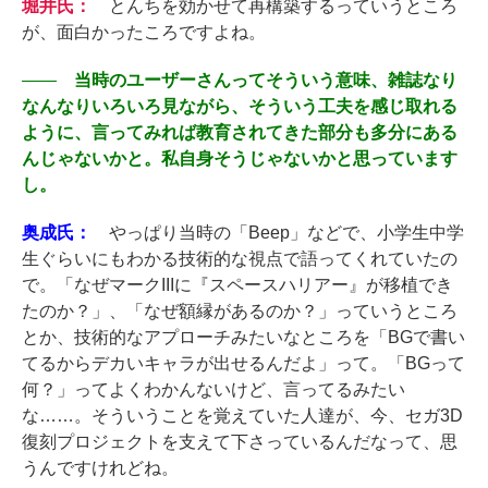
堀井氏：
とんちを効かせて再構築するっていうところ
が、面白かったころですよね。
――
当時のユーザーさんってそういう意味、雑誌なり
なんなりいろいろ見ながら、そういう工夫を感じ取れる
ように、言ってみれば教育されてきた部分も多分にある
んじゃないかと。私自身そうじゃないかと思っています
し。
奥成氏：
やっぱり当時の「Beep」などで、小学生中学
生ぐらいにもわかる技術的な視点で語ってくれていたの
で。「なぜマークIIIに『スペースハリアー』が移植でき
たのか？」、「なぜ額縁があるのか？」っていうところ
とか、技術的なアプローチみたいなところを「BGで書い
てるからデカいキャラが出せるんだよ」って。「BGって
何？」ってよくわかんないけど、言ってるみたい
な……。そういうことを覚えていた人達が、今、セガ3D
復刻プロジェクトを支えて下さっているんだなって、思
うんですけれどね。