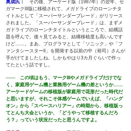
奥成氏：
その後、アーケード版（1987年）の翌年、セ
ガマークIII版に移植されて、メガドライブのローンチタ
イトルとして「スーパーサンダーブレード」がリリース
されました。「スーパーサンダーブレード」は、まずメ
ガドライブのローンチタイトルというところで、結構話
題を呼んで。後々見てみると、結構移植度も高いんです
けど……。まあ、プログラマとして「ソニック」や「フ
ァンタシースターII」を開発する以前の中（裕司）さんが
手がけてましたしね。しかもやはり3カ月ぐらいで作っ
てたという話ですし。
――
この頃はもう、マークIIIやメガドライブだけでな
く、家庭用ゲーム機と業務用ゲーム機の差というか……
アーケードゲームの移植版が家庭用で花形だった時代だ
と思いますが、それこそ体感ゲームでいえば、「ハング
オン」から「スペースハリアー」の時期から、移植版っ
てとんち大会というか、「どうやって移植するんだろ
う？」っていう状況だったと思うんですよ。