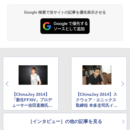
￥10,780
Google 検索で当サイトの記事を優先表示させる
劇場版「鬼滅の刃」無限城編 第一章 猗
2
窩座再来 通常版 [Blu-ray]
￥3,982
劇場版「鬼滅の刃」無限城編 第一章 猗
3
窩座再来 通常版 [DVD]
￥3,523
【ChinaJoy 2014】
【ChinaJoy 2014】ス
「新生FFXIV」プロデ
クウェア・エニックス
ューサー吉田直樹氏イ
取締役 本多圭司氏イン
劇場版「鬼滅の刃」無限城編 第一章 猗
4
ンタビュー
タビュー
窩座再来 完全生産限定版 [Blu-ray]
［インタビュー］の他の記事を見る
￥8,698