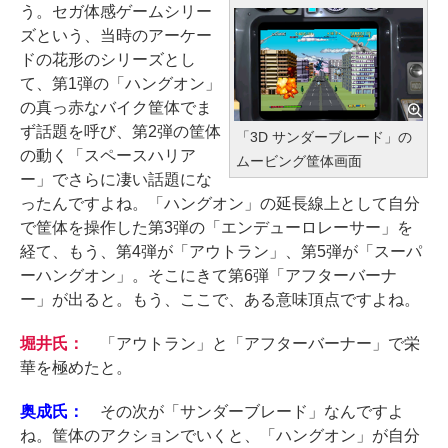
う。セガ体感ゲームシリー
ズという、当時のアーケー
ドの花形のシリーズとし
て、第1弾の「ハングオン」
の真っ赤なバイク筐体でま
ず話題を呼び、第2弾の筐体
「3D サンダーブレード」の
の動く「スペースハリア
ムービング筐体画面
ー」でさらに凄い話題にな
ったんですよね。「ハングオン」の延長線上として自分
で筐体を操作した第3弾の「エンデューロレーサー」を
経て、もう、第4弾が「アウトラン」、第5弾が「スーパ
ーハングオン」。そこにきて第6弾「アフターバーナ
ー」が出ると。もう、ここで、ある意味頂点ですよね。
堀井氏：
「アウトラン」と「アフターバーナー」で栄
華を極めたと。
奥成氏：
その次が「サンダーブレード」なんですよ
ね。筐体のアクションでいくと、「ハングオン」が自分