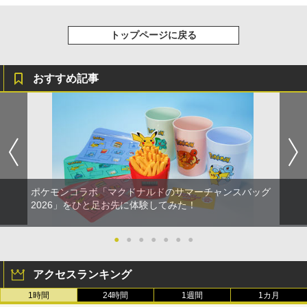
トップページに戻る
おすすめ記事
ポケモンコラボ「マクドナルドのサマーチャンスバッグ
2026」をひと足お先に体験してみた！
●
●
●
●
●
●
●
アクセスランキング
1時間
24時間
1週間
1カ月