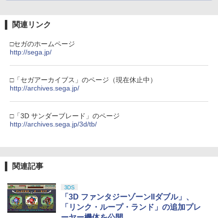
関連リンク
【Amazon.co.jp限定】劇場版モノノ怪
5
第三章 蛇神 (オリジナル特典:オリジナル
□セガのホームページ
巾着＋メーカー特典:【坤と離】二振りの
http://sega.jp/
剣、十翼より来たる！スタジオ描き下ろ
しイラストボード付) [DVD]
□「セガアーカイブス」のページ（現在休止中）
￥8,800
http://archives.sega.jp/
□「3D サンダーブレード」のページ
http://archives.sega.jp/3d/tb/
関連記事
3DS
「3D ファンタジーゾーンIIダブル」、
「リンク・ループ・ランド」の追加プレ
ーヤー機体を公開