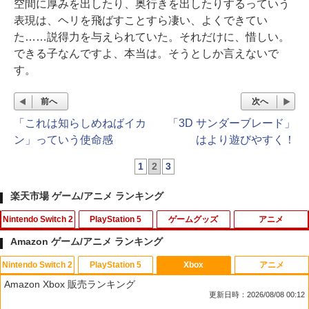
空間に厚みを出したり、奥行きを出したりするっていう
表現は、ヘリを飛ばすことすら凄い、よくできてい
た……説得力を与えられていた。それだけに、惜しい。
できる子なんですよ、本当は。そうとしか言えないで
す。
前へ
次へ
「これは知らしめねばイカ
「3D サンダーブレード」
ン」っていう使命感
はより遊びやすく！
1
2
3
楽天市場 ゲーム/アニメ ランキング
Nintendo Switch 2
PlayStation 5
ゲームグッズ
アニメ
Amazon ゲーム/アニメ ランキング
Nintendo Switch 2
PlayStation 5
Xbox
アニメ
【10%OFFクーポン配布中】【365日完
エイムアップリング FPS EVOgames 日
U.C.ガンダムBlu-rayライブラリーズ 機
1
1
1
Amazon Xbox 販売ランキング
全保証】 Nintendo Switch2 保護フィル
本製 天然ゴム 6個セット PS5 PS4 Switc
動戦士ガンダム 逆襲のシャア【Blu-ra
更新日時：2026/08/08 00:12
ム 任天堂 Switch2 フィルム スイッチ2
h プロコン PC コントローラー用 エイム
y】 [ 古谷徹 ]