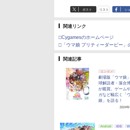
ポスト
リスト
シ
関連リンク
□Cygamesのホームページ
□「ウマ娘 プリティーダービー」
関連記事
エンタメ
劇場版「ウマ娘
球解説者・落合
が鑑賞。ゲーム
ガなど幅広く「
娘」を語る！
2024
Android
iOS
W