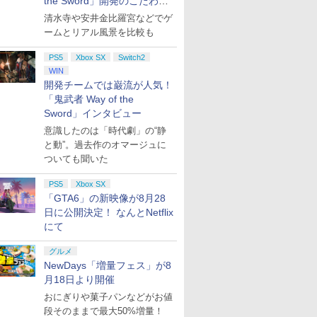
the Sword」開発のこだわり
を目撃！
清水寺や安井金比羅宮などでゲ
ームとリアル風景を比較も
PS5
Xbox SX
Switch2
WIN
開発チームでは巌流が人気！
「鬼武者 Way of the
Sword」インタビュー
意識したのは「時代劇」の“静
と動”。過去作のオマージュに
ついても聞いた
PS5
Xbox SX
「GTA6」の新映像が8月28
日に公開決定！ なんとNetflix
にて
グルメ
NewDays「増量フェス」が8
月18日より開催
おにぎりや菓子パンなどがお値
段そのままで最大50%増量！