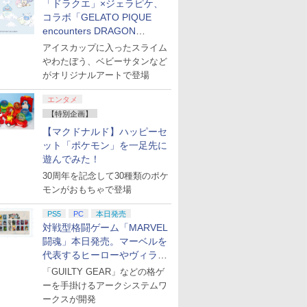
「ドラクエ」×ジェラピケ、
コラボ「GELATO PIQUE
encounters DRAGON
QUEST」第2弾が本日発売
アイスカップに入ったスライム
やわたぼう、ベビーサタンなど
がオリジナルアートで登場
エンタメ
【特別企画】
【マクドナルド】ハッピーセ
ット「ポケモン」を一足先に
遊んでみた！
30周年を記念して30種類のポケ
モンがおもちゃで登場
PS5
PC
本日発売
対戦型格闘ゲーム「MARVEL
闘魂」本日発売。マーベルを
代表するヒーローやヴィラン
たちが登場
「GUILTY GEAR」などの格ゲ
ーを手掛けるアークシステムワ
ークスが開発