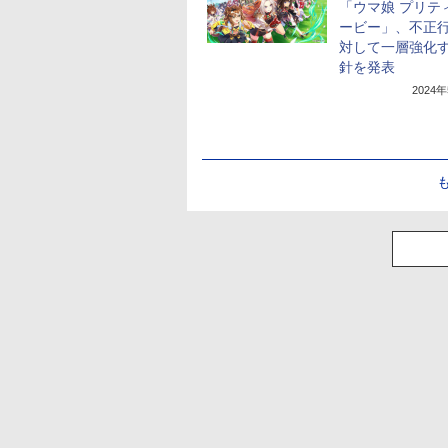
「ウマ娘 プリテ
ービー」、不正
対して一層強化
針を発表
2024