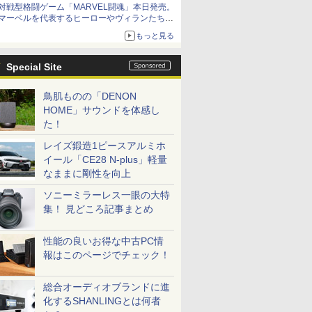
対戦型格闘ゲーム「MARVEL闘魂」本日発売。
アイスカップに入ったスライムやわたぼう、ベ
マーベルを代表するヒーローやヴィランたちが
ビーサタンなどがオリジナルアートで登場
登場
もっと見る
「GUILTY GEAR」などの格ゲーを手掛けるア
ークシステムワークスが開発
Special Site
鳥肌ものの「DENON
HOME」サウンドを体感し
た！
レイズ鍛造1ピースアルミホ
イール「CE28 N-plus」軽量
なままに剛性を向上
ソニーミラーレス一眼の大特
集！ 見どころ記事まとめ
性能の良いお得な中古PC情
報はこのページでチェック！
総合オーディオブランドに進
化するSHANLINGとは何者