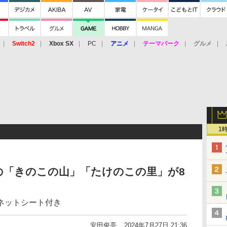
Switch2
Xbox SX
PC
アニメ
テーマパーク
グルメ
 Vita
3DS
アーケード
VR
1
の「きのこの山」「たけのこの里」が8
ネットシート付き
安田俊亮
2024年7月27日 21:36