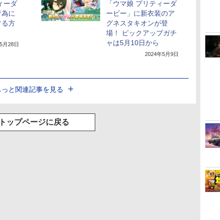
ィーダ
「ウマ娘 プリティーダ
行為に
ービー」に新衣装のア
する方
グネスタキオンが登
場！ ピックアップガチ
ャは5月10日から
年5月28日
2024年5月9日
もっと関連記事を見る
トップページに戻る