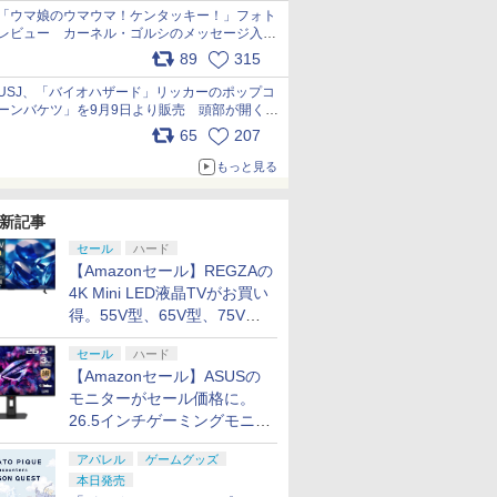
「ウマ娘のウマウマ！ケンタッキー！」フォト
レビュー カーネル・ゴルシのメッセージ入り
パッケージや描き下ろしトレカなどが登場
89
315
pic.x.com/PjnkR9vkXl
USJ、「バイオハザード」リッカーのポップコ
ーンバケツ」を9月9日より販売 頭部が開く仕
組み。味は恐怖を堪のう「味噌フレーバー」
65
207
pic.x.com/81MuXGahVM
もっと見る
新記事
セール
ハード
【Amazonセール】REGZAの
4K Mini LED液晶TVがお買い
得。55V型、65V型、75V型
の2026年モデルがラインナ
セール
ハード
ップ
【Amazonセール】ASUSの
モニターがセール価格に。
26.5インチゲーミングモニタ
ー「ROG Strix OLED
アパレル
ゲームグッズ
XG27ACDMS」限定モデルも
本日発売
お買い得