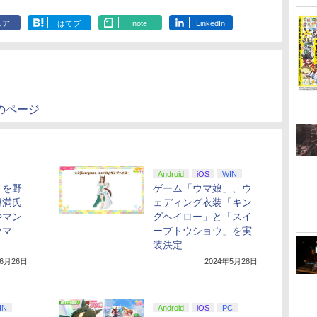
ェア
はてブ
note
LinkedIn
のページ
Android
iOS
WIN
」を野
ゲーム「ウマ娘」、ウ
博満氏
ェディング衣装「キン
やマン
グヘイロー」と「スイ
ウマ
ープトウショウ」を実
装決定
年6月26日
2024年5月28日
IN
Android
iOS
PC