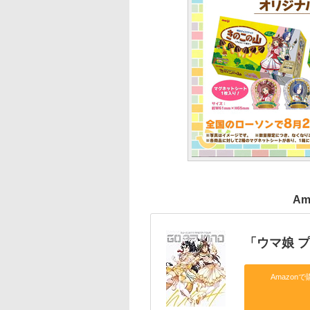
Am
「ウマ娘 
Amazonで