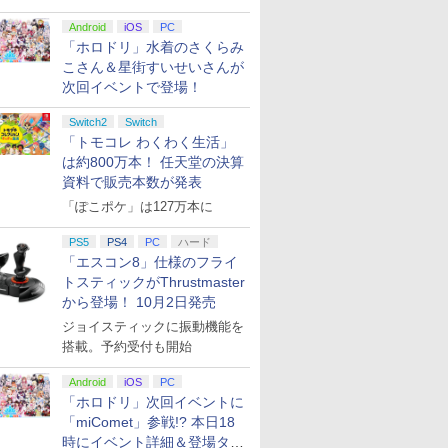
Android
iOS
PC
「ホロドリ」水着のさくらみ
こさん＆星街すいせいさんが
次回イベントで登場！
Switch2
Switch
「トモコレ わくわく生活」
は約800万本！ 任天堂の決算
資料で販売本数が発表
「ぽこポケ」は127万本に
PS5
PS4
PC
ハード
「エスコン8」仕様のフライ
トスティックがThrustmaster
から登場！ 10月2日発売
ジョイスティックに振動機能を
搭載。予約受付も開始
Android
iOS
PC
「ホロドリ」次回イベントに
「miComet」参戦!? 本日18
時にイベント詳細＆登場タレ