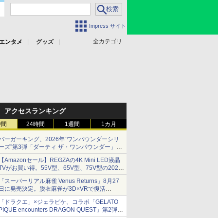
Impress サイト
全カテゴリ
エンタメ
グッズ
アクセスランキング
時間
24時間
1週間
1カ月
バーガーキング、2026年“ワンパウンダーシリ
ーズ”第3弾「ダーティ ザ・ワンパウンダー」を
8月7日発売
【Amazonセール】REGZAの4K Mini LED液晶
「特製ガーリックマヨソース」を使用した超大
TVがお買い得。55V型、65V型、75V型の2026
型チーズバーガー
年モデルがラインナップ
「スーパーリアル麻雀 Venus Returns」8月27
日に発売決定。脱衣麻雀が3D×VRで復活
発売から2週間は20%オフになるセールが実施
「ドラクエ」×ジェラピケ、コラボ「GELATO
PIQUE encounters DRAGON QUEST」第2弾が
本日発売