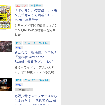
エンタメ
本日発売
「ポケモン」の書籍「ポケモ
ン公式ぜんこく図鑑 1996-
2026」本日発売
シリーズ30年間で登場したポケ
モン1,025匹の基礎情報を完全
収録
PS5
Xbox SX
Switch2
WIN
新たな力「腕覚醒」を体験！
「鬼武者 Way of the
Sword」最新版プレイレポー
ト
拠点やワイドリニアのシステ
ム、能力強化システムも判明
PS5
Xbox SX
Switch2
WIN
【特別企画】
必殺技音はスーツケースから
生まれた！ 「鬼武者 Way of