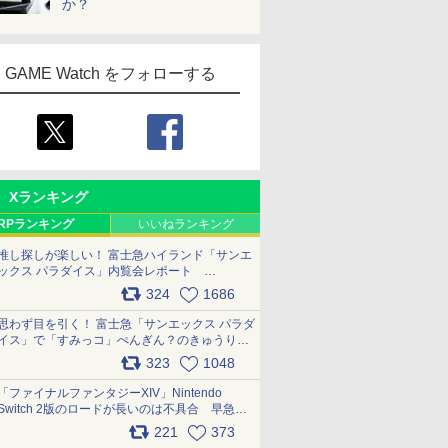
か？
GAME Watch をフォローする
Xランキング
RPランキング
いいねランキング
推し探しが楽しい！ 富士急ハイランド「サンエ
ックス パラダイス」内覧会レポート
pic.x.com/p718c0QB0k
324
1686
思わず目を引く！ 富士急「サンエックス パラダ
イス」で「すみっコ」ぺんぎん？のきゅうりド
ッグを食べてみた イラストそのままのメニュ
323
1048
ー化に挑戦。これが意外にもおいしい
pic.x.com/Kgl04hZaeg
「ファイナルファンタジーXIV」Nintendo
Switch 2版のロードが長いのは不具合 早急に
アップデートできるよう対応中
221
373
pic.x.com/s9S3nRCAGa