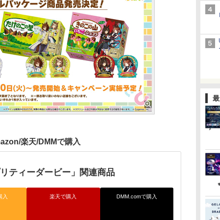
最
azon/楽天/DMMで購入
プリティーダービー」関連商品
購入
楽天で購入
DMM.comで購入