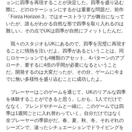
ョンに四季を再現することが決定した。四季を盛り込む
際に、どのロケーションにするかは重要な問題だ。前作
「Forza Horizon 3」ではオーストラリアが舞台になって
いたが、誰もがわかる自然な形で四季を取り入れるのは
難しい。その点でUKは四季が自然にフィットしたんだ。
我々のスタジオもUKにあるので、四季を完璧に再現す
ることに情熱を注いだよ。四季があるということは、同
じロケーションでも4種類のアセット、4パターンのアプ
ローチ、要するに4倍の手間が必要になるということ
だ。開発するのは大変だったが、その分、ゲームに今ま
でに無い多様性を盛り込むことに成功したよ。
プレーヤーはこのゲームを通じて、UKのリアルな四季
を体験することができると思う。しかも、1人でだけで
ななく、フレンドやチームと一緒に。このゲームでは四
季は1週間ごとに入れ替わっていく。自分だけではなく
全プレーヤーの季節がだ。春、夏、秋、冬、それぞれの
シーズンで、違ったシチュエーションでドライビングを