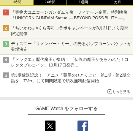
1時間
24時間
1週間
1カ月
「実物大ユニコーンガンダム立像」フィナーレ企画、特別映像
「UNICORN GUNDAM Statue ― BEYOND POSSIBILITY ―」が
8月22日から10日間限定で上映
「ちいかわ」×くら寿司コラボキャンペーンが8月21日より期間
限定開催
オリジナルの湯呑みや寿司皿が景品に登場！
ディズニー「リメンバー・ミー」の光るポップコーンバケットが
登場決定
「ドラクエ」歴代魔王が集結！ 「伝説の魔王があらわれた！コ
レクタブルコイン」10月17日発売
スクエニ・e-STOREで予約受付中
第3期放送記念！ アニメ「薬屋のひとりごと」第1期・第2期全
話を「TVer」にて期間限定で順次無料配信開始
もっと見る
GAME Watch をフォローする