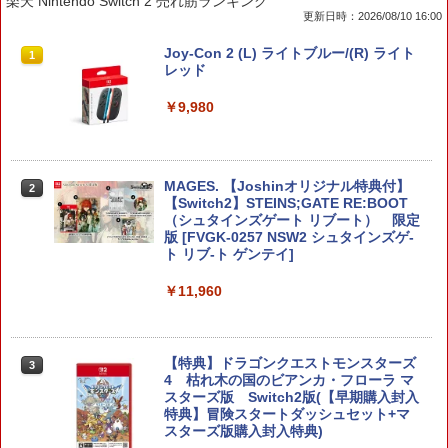
楽天 Nintendo Switch 2 売れ筋ランキング
更新日時：2026/08/10 16:00
Joy-Con 2 (L) ライトブルー/(R) ライト
1
レッド
￥9,980
MAGES. 【Joshinオリジナル特典付】
2
【Switch2】STEINS;GATE RE:BOOT
（シュタインズゲート リブート） 限定
版 [FVGK-0257 NSW2 シュタインズゲ-
ト リブ-ト ゲンテイ]
￥11,960
【特典】ドラゴンクエストモンスターズ
3
4 枯れ木の国のビアンカ・フローラ マ
スターズ版 Switch2版(【早期購入封入
特典】冒険スタートダッシュセット+マ
スターズ版購入封入特典)