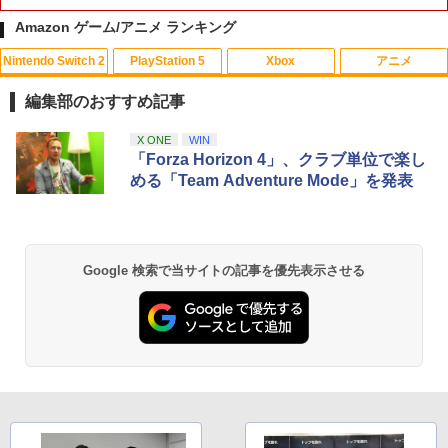
Amazon ゲーム/アニメ ランキング
Nintendo Switch 2
PlayStation 5
Xbox
アニメ
【中古】オクトパストラベラーIIソフト:
【中古】アサシン クリード I+II ウェルカ
【中古】【未使用品】トイ・ストーリー
1
1
1
プレイステーション5ソフト／ロールプ
ムパック【CEROレーティング「Z」】
4 [DVDのみ]
編集部のおすすめ記事
レイング・ゲーム
￥361
￥3,480
スプラトゥーン レイダース|オンライン
PlayStation 5 デジタル・エディション
【純正品】Xbox ワイヤレス コントロー
劇場版「鬼滅の刃」無限城編 第一章 猗
X ONE
WIN
1
1
1
1
￥4,059
コード版
日本語専用 Console Language: Japan
ラー + USB-C® ケーブル
窩座再来 通常版 [Blu-ray]
「Forza Horizon 4」、クラブ単位で楽し
ese only (CFI-2200B01)
める「Team Adventure Mode」を発表
￥5,832
￥8,300
￥3,982
￥55,000
【中古】妖怪三国志 (封入特典『コマさ
劇場版「鬼滅の刃」無限列車編【通常
【中古】【全品10倍！8/10限定】PS5EL
2
2
2
ん孫策』武将レジェンドメダル 同梱) - 3
版】【Blu-ray】 [ 花江夏樹 ]
DEN RING
DS
【純正品】Xbox ワイヤレス コントロー
￥3,597
2
Google 検索で当サイトの記事を優先表示させる
￥4,518
Nintendo Switch 2(日本語・国内専用)
劇場版「鬼滅の刃」無限城編 第一章 猗
Beast of Reincarnation -PS5 【特典】
ラー (ロボット ホワイト)
2
2
￥384
2
窩座再来 通常版 [DVD]
プロダクトコード 封入
￥55,000
￥7,681
￥3,523
￥7,286
【中古】Free！-Eternal Summer-2/Bl
ファンタビジョン202X -PS5【新品】
【中古】クマ・トモ - 3DS
3
3
3
u−ray Disc/PCXE-50422
【純正品】Xbox ワイヤレス コントロー
￥4,800
￥407
3
ラー (カーボンブラック)
￥360
スプラトゥーン レイダース -Switch2
3
【Amazon.co.jp限定】劇場版モノノ怪
【純正品】ディスクドライブ(CFI-ZDD1
3
3
第三章 蛇神 (Amazon.co.jp限定オリジ
J) PlayStation 5
￥8,020