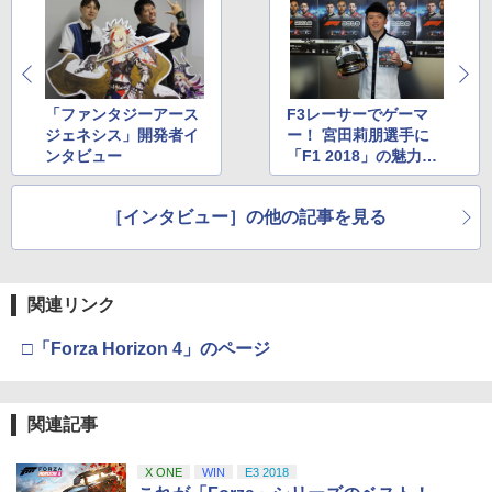
￥6,447
ナル三方背収納ケース付きコレクション)
(オリジナル特典:オリジナル巾着＋メー
￥11,849
カー特典:【坤と離】二振りの剣、十翼よ
[Switch 2] ゼノブレイド ディフィニティ
4
【中古】 天空の城ラピュタ / 宮崎駿 / Ha
【特典】STEINS;GATE RE:BOOT PS5
4
4
り来たる！スタジオ描き下ろしイラスト
ブ・エディション Nintendo Switch 2 E
ppinet [Blu-ray]【宅配便出荷】
版(【早期購入同梱特典】「STEINS;GAT
【純正品】Xbox 充電式バッテリー + US
4
ボード付) [Blu-ray]
dition アップグレードパス（ダウンロー
E 変移空間のオクテット」DLC)
B-C ケーブル
ド版）※800ポイントまでご利用可
【純正品】DualSense ワイヤレスコン
￥4,462
「ファンタジーアース
F3レーサーでゲーマ
ニンテンドープリペイド番号 9000円|オ
4
4
￥10,780
トローラー ミッドナイト ブラック(CFI-
￥6,358
ジェネシス」開発者イ
ー！ 宮田莉朋選手に
ンラインコード版
￥2,618
￥999
ZCT2J01)
ンタビュー
「F1 2018」の魅力を
￥9,000
聞く
￥10,737
劇場版「鬼滅の刃」無限城編 第一章 猗
4
劇場版「鬼滅の刃」無限城編 第一章 猗
5
【中古】EA SPORTS FC 26ソフト:プレ
［インタビュー］の他の記事を見る
5
窩座再来 完全生産限定版 [Blu-ray]
NewスーパーマリオブラザーズWii ノコ
5
窩座再来 Blu-ray 【通常版】 【BLU-RA
イステーション5ソフト／スポーツ・ゲ
【国内正規品】Thrustmaster スラスト
5
ノコエアホッケー
Y DISC】
ーム
マスター TH8S シフター - PC、PS4、P
ニンテンドープリペイド番号 5000円|オ
5
￥8,698
【純正品】DualSense ワイヤレスコン
S5、PS5 Pro、Xbox One、Xbox Serie
ンラインコード版
5
￥1,239
￥4,554
トローラー(CFI-ZCT2J)
s X|S 対応の高精度 H パターン シフター
￥6,570
関連リンク
￥5,000
￥10,737
￥14,141
□「Forza Horizon 4」のページ
『映画 ラブライブ！蓮ノ空女学院スクー
5
ルアイドルクラブ Bloom Garden Part
y』Blu-ray（特装限定版）
関連記事
￥8,589
X ONE
WIN
E3 2018