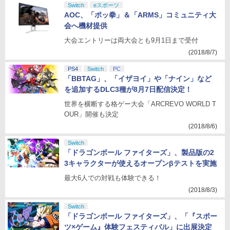
Switch
eスポーツ
AOC、「ポッ拳」＆「ARMS」コミュニティ大
会へ機材提供
大会エントリーは両大会とも9月1日まで受付
(2018/8/7)
PS4
Switch
PC
「BBTAG」、「イザヨイ」や「ナイン」など
を追加するDLC3種が8月7日配信決定！
世界を横断する格ゲー大会「ARCREVO WORLD T
OUR」開催も決定
(2018/8/6)
Switch
「ドラゴンボール ファイターズ」、製品版の2
3キャラクターが使えるオープンβテストを実施
最大6人での対戦も体験できる！
(2018/8/3)
Switch
「ドラゴンボール ファイターズ」、「『スポー
ツ×ゲーム』体験フェスティバル」に出展決定