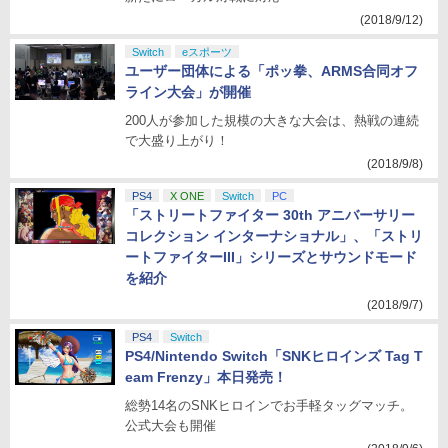
(2018/9/12)
Switch
eスポーツ
ユーザー団体による「ポッ拳、ARMS合同オフ
ライン大会」が開催
200人が参加した規模の大きな大会は、熱戦の連続
で大盛り上がり！
(2018/9/8)
PS4
X ONE
Switch
PC
「ストリートファイター 30th アニバーサリー
コレクション インターナショナル」、「ストリ
ートファイターIII」シリーズとサウンドモード
を紹介
(2018/9/7)
PS4
Switch
PS4/Nintendo Switch「SNKヒロインズ Tag T
eam Frenzy」本日発売！
総勢14名のSNKヒロインでお手軽タッグマッチ。
公式大会も開催