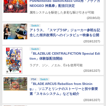
PS4/Nintendo Switch/Xbox One用「アケアカ
NEOGEO 神凰拳」配信日決定
属性システムを駆使した多彩な駆け引きが可能
(2019/1/2)
Switch
アトラス、「スマブラSP」ジョーカー参戦を記
念した桜井政博氏へのインタビュー映像を公開
(2018/12/27)
Switch
「BLAZBLUE CENTRALFICTION Special Edi
tion」体験版配信開始
ラグナ、ジン、ノエル、Esを使用可能
(2018/12/27)
PS4
Switch
「BLADE ARCUS Rebellion from Shinin
g」、ソニアとリンナのストーリーと技や新要
素「スキルシステム」などを紹介
(2018/12/27)