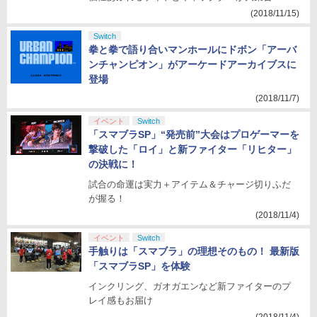
(2018/11/15)
Switch
拳と拳で語り合いマンホールにドボン「アーバ
ンチャンピオン」がアーケードアーカイブスに
登場
(2018/11/7)
イベント
Switch
「スマブラSP」“発売前”大会はプロゲーマーを
撃破した「ロイ」と新ファイター「リヒター」
の決戦に！
試合の命運は実力＋アイテム＆チャージ切りふだ
が握る！
(2018/11/4)
イベント
Switch
手触りは「スマブラ」の理想そのもの！ 最新版
「スマブラSP」を体験
インクリング、ガオガエンなど新ファイターのプ
レイ感もお届け