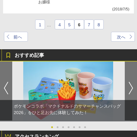
お嬢様
(2018/7/5)
1
…
4
5
6
7
8
前へ
次へ
おすすめ記事
ポケモンコラボ「マクドナルドのサマーチャンスバッグ
2026」をひと足お先に体験してみた！
●
●
●
●
●
●
●
アクセスランキング