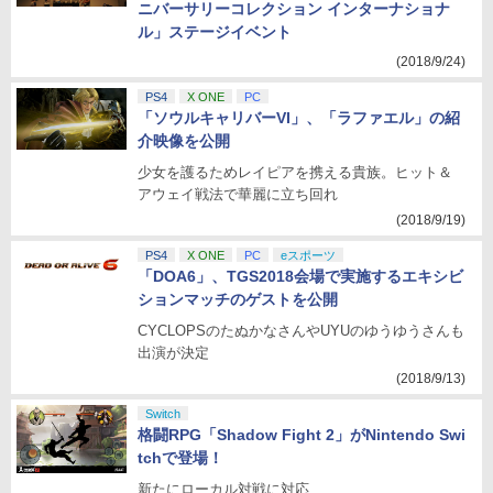
ニバーサリーコレクション インターナショナ
ル」ステージイベント
(2018/9/24)
PS4
X ONE
PC
「ソウルキャリバーVI」、「ラファエル」の紹
介映像を公開
少女を護るためレイピアを携える貴族。ヒット＆
アウェイ戦法で華麗に立ち回れ
(2018/9/19)
PS4
X ONE
PC
eスポーツ
「DOA6」、TGS2018会場で実施するエキシビ
ションマッチのゲストを公開
CYCLOPSのたぬかなさんやUYUのゆうゆうさんも
出演が決定
(2018/9/13)
Switch
格闘RPG「Shadow Fight 2」がNintendo Swi
tchで登場！
新たにローカル対戦に対応