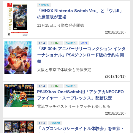
Switch
「MHXX Nintendo Switch Ver.」と「ウルII」
の廉価版が登場
11月15日より順次発売開始
(2018/10/16)
PS4
X ONE
Switch
WIN
「SF 30th アニバーサリーコレクション インタ
ーナショナル」PS4ダウンロード版の予約を開
始
大阪と東京で体験会も開催決定
(2018/10/11)
PS4
X ONE
Switch
PS4/Xbox One/Switch用「アケアカNEOGEO
ファイヤー・スープレックス」配信決定
電流マッチやストリートマッチも楽しめる
(2018/10/10)
PS4
Switch
「カプコンレガシータイトル体験会」を東京・