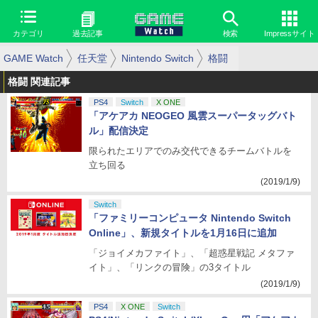
カテゴリ
過去記事
検索
Impressサイト
GAME Watch
任天堂
Nintendo Switch
格闘
格闘 関連記事
PS4
Switch
X ONE
「アケアカ NEOGEO 風雲スーパータッグバト
ル」配信決定
限られたエリアでのみ交代できるチームバトルを
立ち回る
(2019/1/9)
Switch
「ファミリーコンピュータ Nintendo Switch
Online」、新規タイトルを1月16日に追加
「ジョイメカファイト」、「超惑星戦記 メタファ
イト」、「リンクの冒険」の3タイトル
(2019/1/9)
PS4
X ONE
Switch