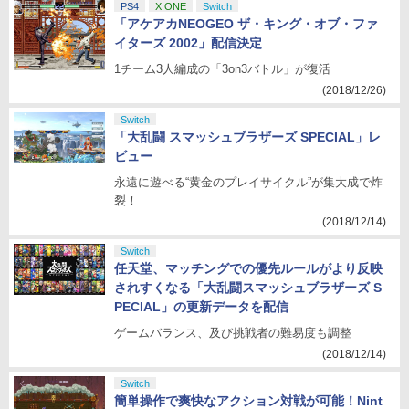
PS4
X ONE
Switch
「アケアカNEOGEO ザ・キング・オブ・ファ
イターズ 2002」配信決定
1チーム3人編成の「3on3バトル」が復活
(2018/12/26)
Switch
「大乱闘 スマッシュブラザーズ SPECIAL」レ
ビュー
永遠に遊べる“黄金のプレイサイクル”が集大成で炸
裂！
(2018/12/14)
Switch
任天堂、マッチングでの優先ルールがより反映
されすくなる「大乱闘スマッシュブラザーズ S
PECIAL」の更新データを配信
ゲームバランス、及び挑戦者の難易度も調整
(2018/12/14)
Switch
簡単操作で爽快なアクション対戦が可能！Nint