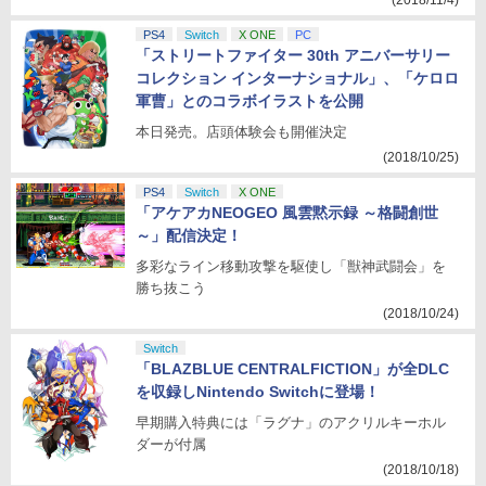
(2018/11/4)
PS4
Switch
X ONE
PC
「ストリートファイター 30th アニバーサリー
コレクション インターナショナル」、「ケロロ
軍曹」とのコラボイラストを公開
本日発売。店頭体験会も開催決定
(2018/10/25)
PS4
Switch
X ONE
「アケアカNEOGEO 風雲黙示録 ～格闘創世
～」配信決定！
多彩なライン移動攻撃を駆使し「獣神武闘会」を
勝ち抜こう
(2018/10/24)
Switch
「BLAZBLUE CENTRALFICTION」が全DLC
を収録しNintendo Switchに登場！
早期購入特典には「ラグナ」のアクリルキーホル
ダーが付属
(2018/10/18)