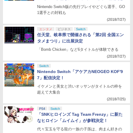
Nintendo Switch版の先行プレイやどぐら選手、GO
1選手との対戦も
(2018/7/27)
エンタメ
ビジネス
Switch
任天堂、岐阜県で開催される「第2回 全国エン
タメまつり」に出展決定
「Bomb Chicken」など6タイトルが体験できる
(2018/7/27)
Switch
Nintendo Switch「アケアカNEOGEO KOF'9
7」配信決定！
イケメンと美女と渋いオッサンがタイトルの枠を
超えて大集合
(2018/7/25)
PS4
Switch
「SNKヒロインズ Tag Team Frenzy」に新た
なヒロイン「ムイムイ」が参戦決定！
代々宝玉を守る龍の一族の子孫は、肉まん好きの