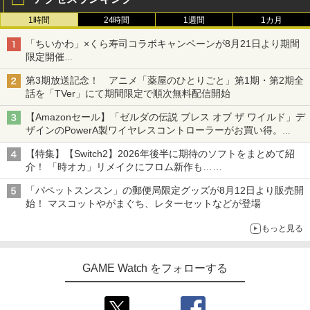
1時間
24時間
1週間
1カ月
「ちいかわ」×くら寿司コラボキャンペーンが8月21日より期間
限定開催
オリジナルの湯呑みや寿司皿が景品に登場！
第3期放送記念！ アニメ「薬屋のひとりごと」第1期・第2期全
話を「TVer」にて期間限定で順次無料配信開始
【Amazonセール】「ゼルダの伝説 ブレス オブ ザ ワイルド」デ
ザインのPowerA製ワイヤレスコントローラーがお買い得。
Switch2でも使用可能
【特集】【Switch2】2026年後半に期待のソフトをまとめて紹
介！ 「時オカ」リメイクにフロム新作も……
「パペットスンスン」の郵便局限定グッズが8月12日より販売開
始！ マスコットやがまぐち、レターセットなどが登場
もっと見る
GAME Watch をフォローする