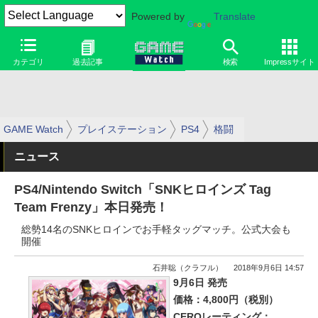
Powered by
Translate
カテゴリ
過去記事
検索
Impressサイト
GAME Watch
プレイステーション
PS4
格闘
ニュース
PS4/Nintendo Switch「SNKヒロインズ Tag
Team Frenzy」本日発売！
総勢14名のSNKヒロインでお手軽タッグマッチ。公式大会も
開催
石井聡（クラフル）
2018年9月6日 14:57
9月6日 発売
価格：4,800円（税別）
CEROレーティング：