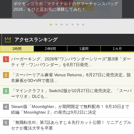
ポケモンコラボ「マクドナルドのサマーチャンスバッグ
2026」をひと足お先に体験してみた！
●
●
●
●
●
●
●
アクセスランキング
1時間
24時間
1週間
1カ月
バーガーキング、2026年“ワンパウンダーシリーズ”第3弾「ダー
ティ ザ・ワンパウンダー」を8月7日発売
「特製ガーリックマヨソース」を使用した超大型チーズバーガー
「スーパーリアル麻雀 Venus Returns」8月27日に発売決定。脱
衣麻雀が3D×VRで復活
発売から2週間は20%オフになるセールが実施
「マインクラフト」Switch2版が10月27日に発売決定。「スーパ
ーマリオ」DLCも
Switch版からのアップグレードも可能に
Steam版「Moonlighter」が期間限定で無料配布！ 8月10日まで
続編「Moonlighter 2」の発売は9月2日に決定
「無職転生III」第7話あらすじ＆先行カット公開！ リニアとプル
セナが魔法大学を卒業