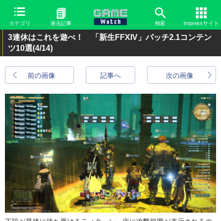
カテゴリ
過去記事
検索
Impressサイト
3連休はこれを遊べ！ 「新生FFXIV」パッチ2.1コンテン
ツ10選
(4/14)
前の画像
記事へ
次の画像