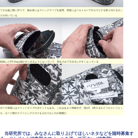
フタを縦に開く作りで、留め具にはマジックテープを使用。背面にはベルトループやカラビナを取り付けるホッ
クが付いている
収納したPS Vitaは端が少し出るようになっていて、指を入れて引き出しやすくなっている
ポーチ前面にはスリットタイプのポケットもある。これはあまり伸縮せず、指が2、3本入るかどうかというとこ
ろ。カード類やクリーニングクロスを入れておくのが無難だ
当研究所では、みなさんに取り上げてほしいネタなどを随時募集す