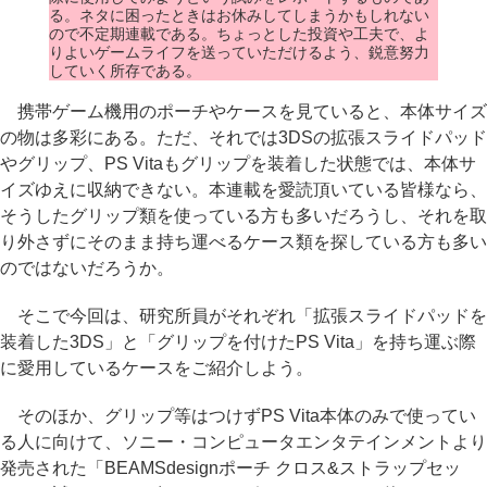
る。ネタに困ったときはお休みしてしまうかもしれない
ので不定期連載である。ちょっとした投資や工夫で、よ
りよいゲームライフを送っていただけるよう、鋭意努力
していく所存である。
携帯ゲーム機用のポーチやケースを見ていると、本体サイズ
の物は多彩にある。ただ、それでは3DSの拡張スライドパッド
やグリップ、PS Vitaもグリップを装着した状態では、本体サ
イズゆえに収納できない。本連載を愛読頂いている皆様なら、
そうしたグリップ類を使っている方も多いだろうし、それを取
り外さずにそのまま持ち運べるケース類を探している方も多い
のではないだろうか。
そこで今回は、研究所員がそれぞれ「拡張スライドパッドを
装着した3DS」と「グリップを付けたPS Vita」を持ち運ぶ際
に愛用しているケースをご紹介しよう。
そのほか、グリップ等はつけずPS Vita本体のみで使ってい
る人に向けて、ソニー・コンピュータエンタテインメントより
発売された「BEAMSdesignポーチ クロス&ストラップセッ