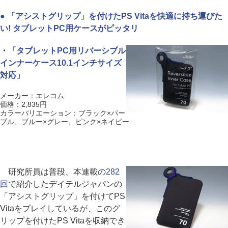
● 「アシストグリップ」を付けたPS Vitaを快適に持ち運びた
い! タブレットPC用ケースがピッタリ
・
「タブレットPC用リバーシブル
インナーケース10.1インチサイズ
対応」
メーカー：エレコム
価格：2,835円
カラーバリエーション：ブラック×パー
プル、ブルー×グレー、ピンク×ネイビー
研究所員は普段、本連載の
282
回
で紹介したデイテルジャパンの
「アシストグリップ」を付けてPS
Vitaをプレイしているが、このグ
リップを付けたPS Vitaを収納でき