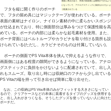
側面に厚みがあり、本体の前面側には隙間ができるよう
になっていて、アナログスティックに負担をかけないよ
フタを縦に開く作りのポーチ
う配慮されている
で、フタの留め具にはマジックテープが使われている。ポーチ
表面の素材はナイロン。ナイロン素材の中に柔らかいスポンジ
が仕込まれており、特に側面部分は厚みをつけて保護性能を高
めている。ポーチの内部には柔らかな起毛素材を使用。また、
ポーチ背面にはベルトループやカラビナを取り付ける箇所も設
けられている(ただし、カラビナそのものは付属していない)。
ポーチの側面でPS Vita本体を挟んで抑えるような作りで、
画面側にはある程度の隙間ができるようになっている。アナロ
グスティックに負担をかけないように配慮されていて、出し入
れもスムーズ。取り出し時には収納口のフチから少し出ている
PS Vitaの端を持って引き出せば簡単に取り出せた。
なお、この収納はPS Vita本体のみがフィットする大きさになってい
るので、クリアケースなどの本体に装着するタイプのグッズを併用する
と、出し入れがきつくなる。そうしたグッズを使っていない人に向けた
ポーチだ。