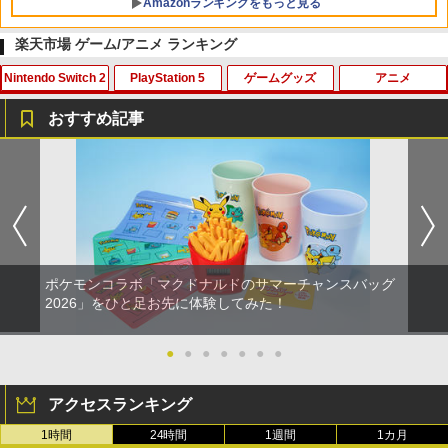
Amazonランキングをもっと見る
楽天市場 ゲーム/アニメ ランキング
Nintendo Switch 2
PlayStation 5
ゲームグッズ
アニメ
PlayStation 5 デジタル・エディション
【純正品】Xbox ワイヤレス コントロー
【Amazon.co.jp限定】劇場版モノノ怪
1
1
1
日本語専用 Console Language: Japan
ラー + USB-C® ケーブル
第三章 蛇神 (Amazon.co.jp限定オリジ
おすすめ記事
ese only (CFI-2200B01)
ナル三方背収納ケース付きコレクション)
(オリジナル特典:オリジナル巾着＋メー
￥8,300
【楽天ブックス限定特典】ドンキーコン
【レビュー評価上昇中】 新型 PS5 Slim /
【中古】大乱闘スマッシュブラザーズX
【中古】アラジン ジャファーの逆襲 [レ
カー特典:【坤と離】二振りの剣、十翼よ
1
1
1
1
￥55,000
グ バナンザ(「スーパーマリオ」ステッ
PS5 Pro 冷却ファン PS5スリム用 冷却
ンタル落ち] [Blu-ray] [ブルーレイ]
り来たる！スタジオ描き下ろしイラスト
カー2種)
ファン 自動温度検出 3段階風速調整 LED
ボード付) [Blu-ray]
￥350
ライト USB付き 低騒音 急速冷却 放熱
￥324
【純正品】Xbox ワイヤレス コントロー
2
プレステ5スリム用 ディスク/デジタル版
￥7,902
￥10,780
Beast of Reincarnation -PS5 【特典】
ラー (ロボット ホワイト)
2
対応 PS5 周辺機器 PS5 Pro 新型PS5
プロダクトコード 封入
￥7,681
￥2,580
ポケモンコラボ「マクドナルドのサマーチャンスバッグ
￥7,286
配送事故補償オプション(宅配便)
劇場版 あしたのジョー2【Blu-ray】 [ あ
【特典】ほの暮しの庭 switch2版(【初
2
2
2026」をひと足お先に体験してみた！
劇場版「鬼滅の刃」無限城編 第一章 猗
2
2
おい輝彦 ]
回外付特典】切り取れるクリアカード)
窩座再来 通常版 [Blu-ray]
￥550
【純正品】Xbox 充電式バッテリー + US
3
【特典】テイルズ オブ エターニア リマ
￥3,907
●
●
●
●
●
●
●
￥8,118
2
￥3,964
B-C ケーブル
スター PS5版(【早期購入特典】超冒険
【純正品】ディスクドライブ(CFI-ZDD1
3
お役立ちセット)
J) PlayStation 5
￥2,618
アクセスランキング
￥3,484
￥11,849
1時間
24時間
1週間
1カ月
【即納 新品】ゲーム＆ウオッチ ゼルダ
【送料無料】劇場版「鬼滅の刃」無限城
ゼルダの伝説 ティアーズ オブ ザ キング
3
3
劇場版「鬼滅の刃」無限城編 第一章 猗
3
3