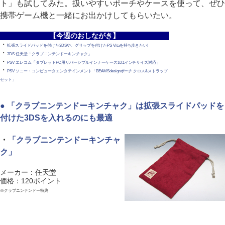
ト」も試してみた。扱いやすいポーチやケースを使って、ぜひ
携帯ゲーム機と一緒にお出かけしてもらいたい。
【今週のおしながき】
・
拡張スライドパッドを付けた3DSや、グリップを付けたPS Vitaを持ち歩きたい!
・
3DS 任天堂「クラブニンテンドーキンチャク」
・
PSV エレコム「タブレットPC用リバーシブルインナーケース10.1インチサイズ対応」
・
PSV ソニー・コンピュータエンタテインメント「BEAMSdesignポーチ クロス&ストラップ
セット」
● 「クラブニンテンドーキンチャク」は拡張スライドパッドを
付けた3DSを入れるのにも最適
・
「クラブニンテンドーキンチャ
ク」
メーカー：任天堂
価格：120ポイント
※クラブニンテンドー特典