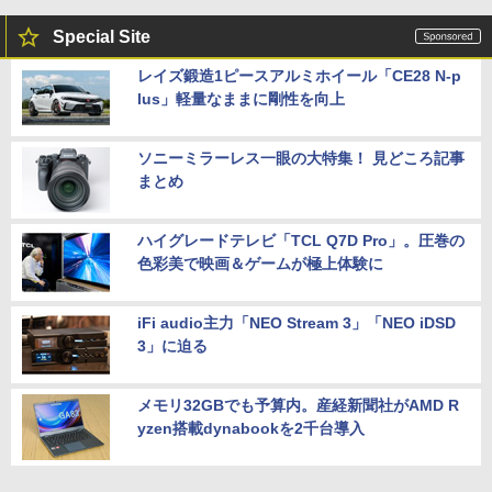
￥4,250
Special Site
レイズ鍛造1ピースアルミホイール「CE28 N-p
lus」軽量なままに剛性を向上
ソニーミラーレス一眼の大特集！ 見どころ記事
まとめ
ハイグレードテレビ「TCL Q7D Pro」。圧巻の
色彩美で映画＆ゲームが極上体験に
iFi audio主力「NEO Stream 3」「NEO iDSD
3」に迫る
メモリ32GBでも予算内。産経新聞社がAMD R
yzen搭載dynabookを2千台導入