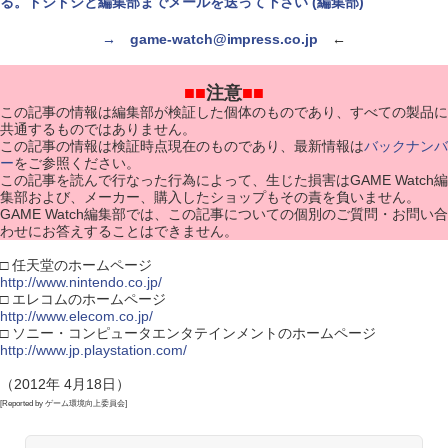
る。ドシドシと編集部までメールを送って下さい (編集部)
→
game-watch@impress.co.jp
←
■■
注意
■■
この記事の情報は編集部が検証した個体のものであり、すべての製品に
共通するものではありません。
この記事の情報は検証時点現在のものであり、最新情報は
バックナンバ
ー
をご参照ください。
この記事を読んで行なった行為によって、生じた損害はGAME Watch編
集部および、メーカー、購入したショップもその責を負いません。
GAME Watch編集部では、この記事についての個別のご質問・お問い合
わせにお答えすることはできません。
□ 任天堂のホームページ
http://www.nintendo.co.jp/
□ エレコムのホームページ
http://www.elecom.co.jp/
□ ソニー・コンピュータエンタテインメントのホームページ
http://www.jp.playstation.com/
（2012年 4月18日）
[Reported by ゲーム環境向上委員会]