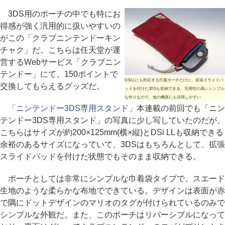
3DS用のポーチの中でも特にお
得感が強く汎用的に扱いやすいの
がこの「クラブニンテンドーキン
チャク」だ。こちらは任天堂が運
営するWebサービス「クラブニン
テンドー」にて、150ポイントで
DSiLLにも対応する巾着ポーチだけに、拡張スライドパ
交換してもらえるグッズだ。
ッドを付けた3DSも収納できる。汎用性の高いシンプル
な作りなので、他の機器にも活用しやすい
「ニンテンドー3DS専用スタンド」
本連載の前回でも「ニン
テンドー3DS専用スタンド」の写真に少し写していたのだが、
こちらはサイズが約200×125mm(横×縦)とDSi LLも収納できる
余裕のあるサイズになっていて、3DSはもちろんとして、拡張
スライドパッドを付けた状態でもそのまま収納できる。
ポーチとしては非常にシンプルな巾着袋タイプで、スエード
生地のような柔らかな布地でできている。デザインは表面が赤
で隅にドットデザインのマリオのタグが付けられているのみで
シンプルな外観だ。また、このポーチはリバーシブルになって