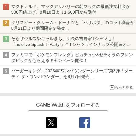
の伝説
編 第一章 猗窩座再来(通常版)【Blu-ra
ダム Nintendo Switch 2 Edition
窩座再来 通常版 [DVD]
マクドナルド、マックデリバリーの朝マックの最低注文料金が
y】/アニメーション[Blu-ray]【返品種別
【純正品】Xbox ワイヤレス コントロー
500円値上げ。8月18日より1,500円から受付
4
A】
￥5,480
PS5対応バッグ PS5対応リュック Pla
￥8,470
￥3,523
3
【純正品】DualSense ワイヤレスコン
ラー (カーボンブラック)
4
yStation5対応収納バック PS5対応収納
トローラー ミッドナイト ブラック(CFI-
クリスピー・クリーム・ドーナツと「ハリポタ」のコラボ商品が
￥4,400
バック Playstation5＆PS5 Digital Editi
ZCT2J01)
￥8,020
8月21日より期間限定で発売
on for DualsenseControllerと互換性が
組分け帽子ドーナツなど見た目も楽しい商品が登場
ある 保護ケース キャリーバッグ 大容
Switch2 ケース スイッチ2 Nintendo 対
4
￥10,737
そらザウルスやギャルきち、団長の吉野家Tシャツも！
量PS5 ケース 肩掛け 小物収納可 持ち運
ダービースタリオン2 【Switch2】 POT-
応 スイッチ スイッチツー 名入れ かわい
劇場版「鬼滅の刃」無限城編 第一章 猗
4
4
「hololive Splash T-Party!」全Tシャツラインナップ公開＆オン
び 防塵 防水 耐衝撃
P-AB73A
い ニンテンドースイッチ カバー ポーチ
Teacher's Pet OAV DVD 即納 dvd com
窩座再来 完全生産限定版 [Blu-ray]
4
【純正品】Xbox Elite ワイヤレス コン
ライン販売開始
5
switch Lite 新型 本体 ジョイコン ソフ
plete box Natural: Another Story 北米
ファミマで「ポケモンフレンダ」ピカチュウ&ゼラオラのフレン
トローラー Series 2 Core Edition (ホワ
￥3,960
ト ケーブル 収納可能 ポーチ クリスマス
版 Natural: Teacher's Pet USA正規品 -
￥8,582
￥8,698
【純正品】DualSense ワイヤレスコン
イト)
ダピックがもらえるキャンペーン開催！
5
ギフト クリスマス プレゼント 送料無料
Natural Another-Teacher's Pet 美少女
トローラー(CFI-ZCT2J)
アニメ アニメ ナチュラル~Another~ 日
バーガーキング、2026年“ワンパウンダーシリーズ”第3弾「ダー
￥18,500
本語 英語 Teacher's Pet DVD コンプリ
￥1,300
￥10,737
ティ ザ・ワンパウンダー」を8月7日発売
ート
[メール便OK]【新品】【PS5】メタファ
4
「特製ガーリックマヨソース」を使用した超大型チーズバーガー
ー：リファンタジオ［PS5版］[在庫品]
【ホリ公式】【任天堂ライセンス商品】
【Amazon.co.jp限定】劇場版モノノ怪
5
5
もっと見る
￥6,600
スプラトゥーン レイダース ワイヤレス
第三章 蛇神 (オリジナル特典:オリジナル
ホリパッド TURBO for Nintendo Switc
巾着＋メーカー特典:【坤と離】二振りの
￥4,050
【中古】Nintendo Switch 本体 (有機EL
5
h 2 おすすめ Switch スイッチ コントロ
剣、十翼より来たる！スタジオ描き下ろ
モデル) HEG-S-KAAAA ホワイト 【202
ーラー 無線 連射 連射ホールド 連射機能
GAME Watch をフォローする
しイラストボード付) [DVD]
1年10月】【ECセンター】保証期間1ヶ
背面ボタン 充電 スプラレイダース スプ
月【ランクB】
【楽天ブックス限定先着特典】「超かぐ
5
ラ
や姫！」通常版【Blu-ray】(アクリルコ
￥8,800
ースター) [ 夏吉ゆうこ ]
【中古】PS5ソフト 蒼き雷霆 ガンヴォル
￥24,980
5
￥8,980
ト トライアングル エディション [通常
版]
￥6,800