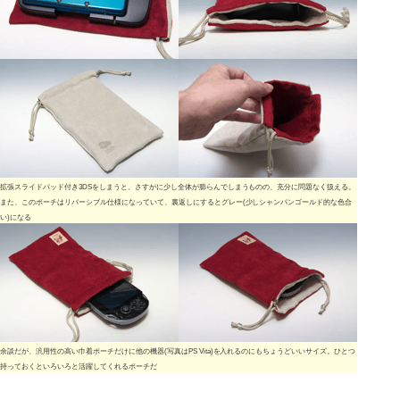
拡張スライドパッド付き3DSをしまうと、さすがに少し全体が膨らんでしまうものの、充分に問題なく扱える。
また、このポーチはリバーシブル仕様になっていて、裏返しにするとグレー(少しシャンパンゴールド的な色合
い)になる
余談だが、汎用性の高い巾着ポーチだけに他の機器(写真はPS Vita)を入れるのにもちょうどいいサイズ。ひとつ
持っておくといろいろと活躍してくれるポーチだ