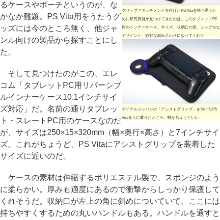
るケースやポーチというのが、な
グリップアタッチメントを付けたPS Vitaを持ち運ぶた
かなか難題。PS Vita用をうたうグ
めに研究所員が見つけてきたのは、このタブレットPC
ッズには今のところ無く、他ジャ
用のインナーケース。サイズ、収納口の形、シンプルな
デザインと、絶妙な組み合わせになってくれた
ンル向けの製品から探すことにし
た。
そして見つけたのがこの、エレ
コム「タブレットPC用リバーシブ
ルインナーケース10.1インチサイ
ズ対応」だ。名前の通りタブレッ
デイテルジャパンの「アシストグリップ」を付けたPS
Vitaを上に乗せたところ。幅がちょうどいい
ト・スレートPC用のケースなのだ
が、サイズは250×15×320mm（幅×奥行×高さ）と7インチサイ
ズ。これがちょうど、PS Vitaにアシストグリップを装着した
サイズに近いのだ。
ケースの素材は伸縮するポリエステル製で、スポンジのよう
に柔らかい。厚みも適度にあるので衝撃からしっかり保護して
くれそうだ。収納口が左上の角に斜めについていて、ここには
持ちやすくするための丸いハンドルもある。ハンドルを通すと