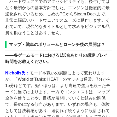
ハードウェア面でのアクセシビリティも、後付けでは
なく最初からの基本方針でした。エンジンは徹底的に最
適化されているため、古めのPCからSteam Deckまで、
非常に幅広いハードウェアでスムーズに動作します。そ
れでいて、現代的なタイトルとして求めるビジュアル品
質を損なうことはありません。
マップ・戦車のボリュームとローンチ後の展開は？
――
各ゲームモードにおける1試合あたりの想定プレイ
時間をお教えください。
Nicholls氏：
モードや戦いの展開によって変わります
が、「World of Tanks: HEAT」のマッチは通常、7分から
15分ほどです。短いほうは、より高速で焦点を絞ったモ
ードに当てはまります。一方でコンクエストは、マップ
全体を使うことや、目標が展開していく仕組みの関係
で、長めになる傾向があります。いずれの場合も、体験
としては決着感があり、途切れず続くように設計されて
います。リスポーンとアクティブな目標によってアクシ