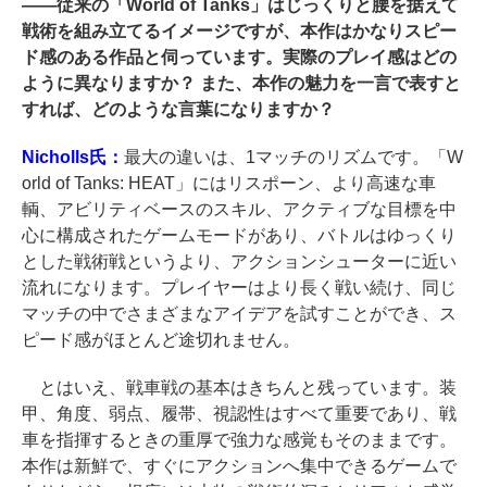
――
従来の「World of Tanks」はじっくりと腰を据えて
戦術を組み立てるイメージですが、本作はかなりスピー
ド感のある作品と伺っています。実際のプレイ感はどの
ように異なりますか？ また、本作の魅力を一言で表すと
すれば、どのような言葉になりますか？
Nicholls氏：
最大の違いは、1マッチのリズムです。「W
orld of Tanks: HEAT」にはリスポーン、より高速な車
輌、アビリティベースのスキル、アクティブな目標を中
心に構成されたゲームモードがあり、バトルはゆっくり
とした戦術戦というより、アクションシューターに近い
流れになります。プレイヤーはより長く戦い続け、同じ
マッチの中でさまざまなアイデアを試すことができ、ス
ピード感がほとんど途切れません。
とはいえ、戦車戦の基本はきちんと残っています。装
甲、角度、弱点、履帯、視認性はすべて重要であり、戦
車を指揮するときの重厚で強力な感覚もそのままです。
本作は新鮮で、すぐにアクションへ集中できるゲームで