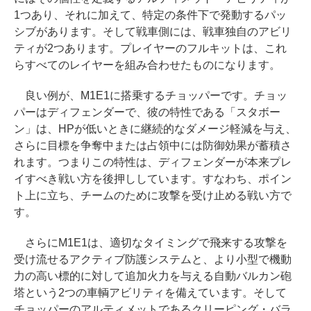
1つあり、それに加えて、特定の条件下で発動するパッ
シブがあります。そして戦車側には、戦車独自のアビリ
ティが2つあります。プレイヤーのフルキットは、これ
らすべてのレイヤーを組み合わせたものになります。
良い例が、M1E1に搭乗するチョッパーです。チョッ
パーはディフェンダーで、彼の特性である「スタボー
ン」は、HPが低いときに継続的なダメージ軽減を与え、
さらに目標を争奪中または占領中には防御効果が蓄積さ
れます。つまりこの特性は、ディフェンダーが本来プレ
イすべき戦い方を後押ししています。すなわち、ポイン
ト上に立ち、チームのために攻撃を受け止める戦い方で
す。
さらにM1E1は、適切なタイミングで飛来する攻撃を
受け流せるアクティブ防護システムと、より小型で機動
力の高い標的に対して追加火力を与える自動バルカン砲
塔という2つの車輌アビリティを備えています。そして
チョッパーのアルティメットであるクリーピング・バラ