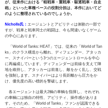
が、従来作における「軽戦車・重戦車・駆逐戦車・自走
砲」といった車種ベースの役割分担は、本作においてど
のように整理されているのでしょうか。
Nicholls氏：
エージェントとアビリティは体験の一部で
すが、戦車と戦車同士の戦闘は、今も間違いなくゲーム
の中心にあります。
「World of Tanks: HEAT」では、従来の「World of Tan
ks」のクラス構造から離れ、ディフェンダー、アタッカ
ー、スナイパーという3つのエージェントロールを中心
に再編成しています。ディフェンダーは前線を支えて陣
地を維持し、アタッカーは前進し、敵をかく乱し、交戦
を強制します。スナイパーはより長距離から圧力をか
け、優先度の高い標的を撃破します。
各エージェントは最大2輌の車輌を指揮し、それぞれ
の車輌には独自の特性、アビリティ、操作感がありま
す。そのため、「World of Tanks」ファンが認識できる