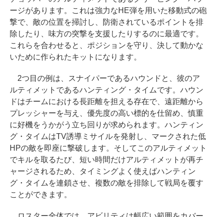
ージがあります。これは強力なHE弾を用いた移動式の砲
撃で、敵の位置を掃討し、防衛されているポイントを排
除したり、味方の突撃を支援したりするのに最適です。
これらを合わせると、ポジションを守り、決して動かな
いために作られたキットになります。
2つ目の例は、スナイパーであるハウンドと、彼のア
ルティメットであるハンティング・タイムです。ハウン
ドはチームにおける長距離を担える存在で、遠距離から
プレッシャーを与え、優先度の高い標的を仕留め、慎重
に好機をうかがう立ち回りが求められます。ハンティン
グ・タイムはTV誘導ミサイルを発射し、マークされた低
HPの敵を即座に撃破します。そしてこのアルティメット
でキルを取るたび、短い時間だけアルティメットが再チ
ャージされるため、タイミングよく使えばハンティン
グ・タイムを連鎖させ、複数の敵を排除して戦局を覆す
ことができます。
ロスター全体では、アビリティは幅広い範囲をカバー