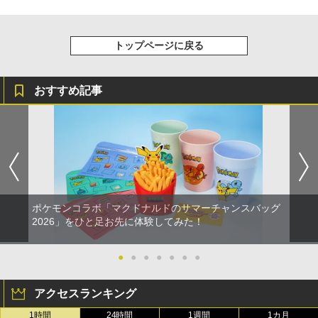
トップページに戻る
おすすめ記事
ポケモンコラボ「マクドナルドのサマーチャンスバッグ
2026」をひと足お先に体験してみた！
●
●
●
●
●
●
●
アクセスランキング
1時間
24時間
1週間
1カ月