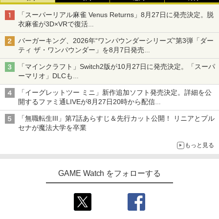
「スーパーリアル麻雀 Venus Returns」8月27日に発売決定。脱
衣麻雀が3D×VRで復活
発売から2週間は20%オフになるセールが実施
バーガーキング、2026年“ワンパウンダーシリーズ”第3弾「ダー
ティ ザ・ワンパウンダー」を8月7日発売
「特製ガーリックマヨソース」を使用した超大型チーズバーガー
「マインクラフト」Switch2版が10月27日に発売決定。「スーパ
ーマリオ」DLCも
Switch版からのアップグレードも可能に
「イーグレットツー ミニ」新作追加ソフト発売決定。詳細を公
開するファミ通LIVEが8月27日20時から配信
シリーズ累計100タイトルへ
「無職転生III」第7話あらすじ＆先行カット公開！ リニアとプル
セナが魔法大学を卒業
もっと見る
GAME Watch をフォローする