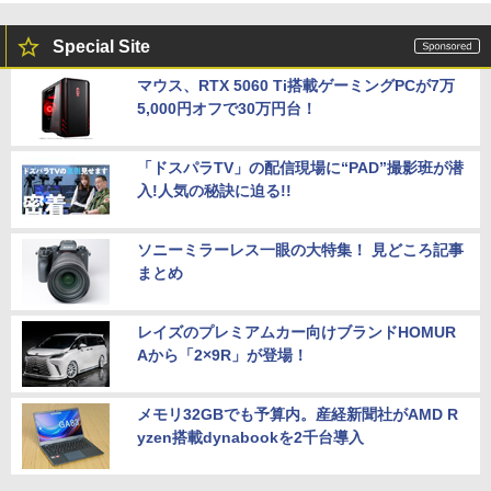
Special Site
マウス、RTX 5060 Ti搭載ゲーミングPCが7万
5,000円オフで30万円台！
「ドスパラTV」の配信現場に“PAD”撮影班が潜
入!人気の秘訣に迫る!!
ソニーミラーレス一眼の大特集！ 見どころ記事
まとめ
レイズのプレミアムカー向けブランドHOMUR
Aから「2×9R」が登場！
メモリ32GBでも予算内。産経新聞社がAMD R
yzen搭載dynabookを2千台導入