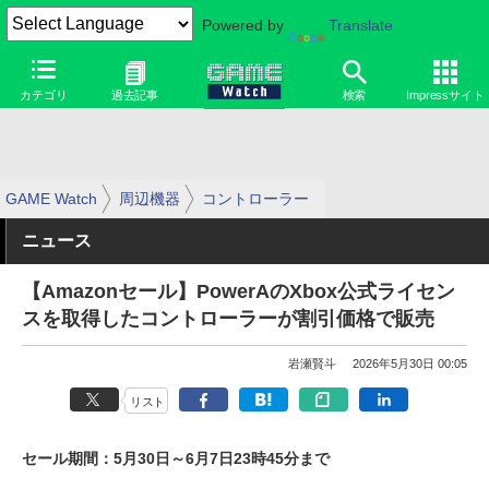
Powered by
Translate
カテゴリ
過去記事
検索
Impressサイト
GAME Watch
周辺機器
コントローラー
ニュース
【Amazonセール】PowerAのXbox公式ライセン
スを取得したコントローラーが割引価格で販売
岩瀬賢斗
2026年5月30日 00:05
リスト
セール期間：5月30日～6月7日23時45分まで