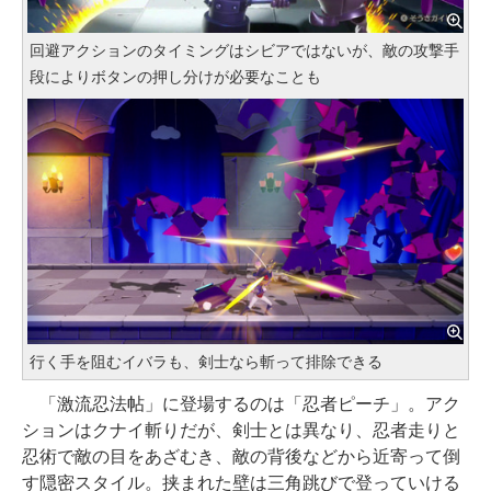
回避アクションのタイミングはシビアではないが、敵の攻撃手
段によりボタンの押し分けが必要なことも
行く手を阻むイバラも、剣士なら斬って排除できる
「激流忍法帖」に登場するのは「忍者ピーチ」。アク
ションはクナイ斬りだが、剣士とは異なり、忍者走りと
忍術で敵の目をあざむき、敵の背後などから近寄って倒
す隠密スタイル。挟まれた壁は三角跳びで登っていける