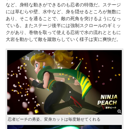
など、身軽な動きができるのも忍者の特徴だ。ステージ
には草むらや壁、水中など、身を隠せるところが無数に
あり、そこを通ることで、敵の死角を突けるようになっ
ている。またステージ後半には強制スクロールのギミッ
クがあり、巻物を取って使える忍術で水の流れとともに
大岩を動かして敵を蹴散らしていく様子は実に爽快だ。
忍者ピーチの勇姿。変身カットは毎度魅せてくれる