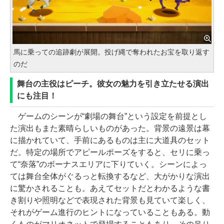
馬に乗っての追跡劇が展開。投げ縄で奪われたお宝を取り返す
のだ
舞台の主役はピーチ。彼女の魅力を引き立たせる演出
にも注目！
ゲームのシーンが“劇場の舞台”という設定を前提とし
た演出もまた素晴らしいものがあった。背景の遠景は幕
に描かれていて、手前にあるものは主に大道具のセット
だ。特定の場所でアピールポーズをすると、セリに乗っ
て“奈落”のボーナスエリアに下りていく。シーンによっ
ては舞台全体がぐるっと転換するなど、大がかりな演出
に驚かされることも。あえてセットだとわかるような書
き割りや照明などで表現された背景も見ていて楽しく、
それがゲーム進行のヒントになっていることもある。動