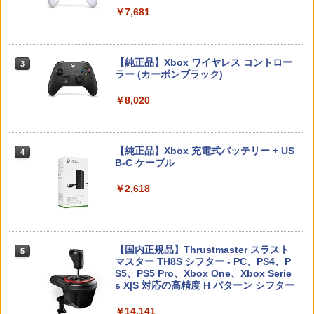
￥6,449
り XBOX リングコン ONE ジョイコン P
￥7,681
C 多機種対応 SWITCH コントローラー
￥7,286
【新品】【ETC_G】スーパーマリオ キ
3
スタンド PS5 コントローラー ゲームコ
新品北米版Blu-ray！＜『海がきこえ
ャラクターライト（スーパーキノコ）[在
3
ントローラー収納ラック 送料無料 本立
る』＋『ギブリーズ episode2』＞ （望
鬼武者 Way of the Sword 【Switch2】
庫品]
3
て
月智充監督作品/スタジオジブリ）
POT-P-ABNMA
【純正品】Xbox ワイヤレス コントロー
3
ラー (カーボンブラック)
￥1,380
Nintendo Switch 2(日本語・国内専用)
￥1,820
【純正品】ディスクドライブ(CFI-ZDD1
3
￥4,390
3
￥7,730
J) PlayStation 5
￥8,020
￥55,871
￥11,980
【新品】【ETC_G】スーパーマリオ キ
4
【レビュー評価上昇中】 新型 PS5 Slim /
即納 借りぐらしのアリエッティ blu-ray
3
ャラクターライト（ハテナブロック）[在
4
PS5 Pro 冷却ファン PS5スリム用 冷却
ELDEN RING Tarnished Edition 【Swit
新パッケージ 劇場版 北米版 ブルーレ
庫品]
【純正品】Xbox 充電式バッテリー + US
4
4
ファン 自動温度検出 3段階風速調整 LED
ch2】 POT-P-AAF6C
イ・DVD2枚組 スタジオジブリ 宮崎
B-C ケーブル
ライト USB付き 低騒音 急速冷却 放熱
駿 アニメ the secret world of Arrietty
【純正品】DualSense ワイヤレスコン
ニンテンドープリペイド番号 9000円|オ
4
￥1,380
4
プレステ5スリム用 ディスク/デジタル版
日本語 英語 ジブリ アリエッティ blu-r
トローラー ミッドナイト ブラック(CFI-
￥7,757
ンラインコード版
￥2,618
対応 PS5 周辺機器 PS5 Pro 新型PS5
ay comboパック コンボパック【USA正
ZCT2J01)
規品】送料無料
￥9,000
￥2,580
￥10,737
【中古】妖怪ウォッチ3 スシ (【特典】
5
￥4,400
限定"妖怪ドリームメダル"「KKブラザー
任天堂 【Switch2】ゼルダの伝説 ティア
【国内正規品】Thrustmaster スラスト
5
ズ メダル」同梱) - 3DS
5
ーズ オブ ザ キングダム Nintendo Swit
マスター TH8S シフター - PC、PS4、P
ニンテンドープリペイド番号 5000円|オ
5
フリーク steelseries コントロールフリ
ch 2 Edition [NXS-P-AXN7B NSW2 ゼ
【純正品】DualSense ワイヤレスコン
S5、PS5 Pro、Xbox One、Xbox Serie
4
ンラインコード版
5
￥1,728
ーク Kontrolfreek 【 FPS - Frenzy Pur
ルダノデンセツ ティア-ズ オブ ザ キン
「きみの色」通常版【Blu-ray】 [ 山田尚
トローラー(CFI-ZCT2J)
s X|S 対応の高精度 H パターン シフター
5
ple/Black - PS5】 凹型 エイム向上 FPS
グダム]
子 ]
￥5,000
フレンジー PUBG Fortnite Call of Duty
￥10,737
￥14,141