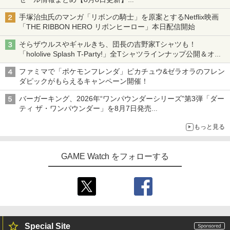
ニンテンドーeショップでは「大神 絶景版」が67%オフで990円
手塚治虫氏のマンガ「リボンの騎士」を原案とするNetflix映画
「THE RIBBON HERO リボンヒーロー」本日配信開始
そらザウルスやギャルきち、団長の吉野家Tシャツも！
「hololive Splash T-Party!」全Tシャツラインナップ公開＆オン
ライン販売開始
ファミマで「ポケモンフレンダ」ピカチュウ&ゼラオラのフレン
ダピックがもらえるキャンペーン開催！
バーガーキング、2026年“ワンパウンダーシリーズ”第3弾「ダー
ティ ザ・ワンパウンダー」を8月7日発売
「特製ガーリックマヨソース」を使用した超大型チーズバーガー
もっと見る
GAME Watch をフォローする
Special Site