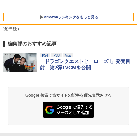
APEX コントローラー 親指用ステック P
￥7,830
￥4,517
S用 プレステ5 パープル 紫
Amazonランキングをもっと見る
￥2,697
（船津稔）
BEEPJAPAN PS5ゲームソフト Flintloc
5
編集部のおすすめ記事
劇場版「鬼滅の刃」無限城編 第一章 猗
1
k (Deluxe Edition) ELJM-30529
窩座再来 通常版 [Blu-ray]
PS4
PS3
Vita
￥2,980
￥3,982
「ドラゴンクエストヒーローズII」発売目
前、第2弾TVCMを公開
劇場版「鬼滅の刃」無限城編 第一章 猗
2
窩座再来 通常版 [DVD]
Google 検索で当サイトの記事を優先表示させる
￥3,523
【Amazon.co.jp限定】劇場版モノノ怪
3
第三章 蛇神 (Amazon.co.jp限定オリジ