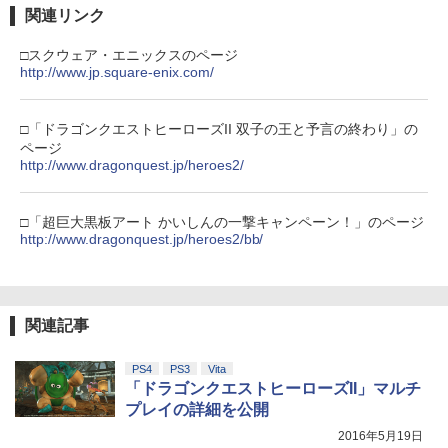
ナル三方背収納ケース付きコレクション)
関連リンク
(オリジナル特典:オリジナル巾着＋メー
カー特典:【坤と離】二振りの剣、十翼よ
□スクウェア・エニックスのページ
り来たる！スタジオ描き下ろしイラスト
http://www.jp.square-enix.com/
ボード付) [Blu-ray]
￥10,780
□「ドラゴンクエストヒーローズII 双子の王と予言の終わり」の
ページ
http://www.dragonquest.jp/heroes2/
劇場版「鬼滅の刃」無限城編 第一章 猗
4
窩座再来 完全生産限定版 [Blu-ray]
□「超巨大黒板アート かいしんの一撃キャンペーン！」のページ
http://www.dragonquest.jp/heroes2/bb/
￥8,698
関連記事
【Amazon.co.jp限定】劇場版モノノ怪
5
第三章 蛇神 (オリジナル特典:オリジナル
巾着＋メーカー特典:【坤と離】二振りの
PS4
PS3
Vita
剣、十翼より来たる！スタジオ描き下ろ
「ドラゴンクエストヒーローズII」マルチ
しイラストボード付) [DVD]
プレイの詳細を公開
￥8,800
2016年5月19日