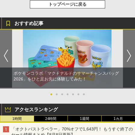
トップページに戻る
おすすめ記事
ポケモンコラボ「マクドナルドのサマーチャンスバッグ
2026」をひと足お先に体験してみた！
●
●
●
●
●
●
●
アクセスランキング
1時間
24時間
1週間
1カ月
「オクトパストラベラー」70%オフで1,643円！ もうすぐ終了の
セール情報まとめ【8月8日更新】