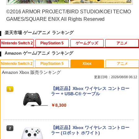
©2016 ARMOR PROJECT/BIRD STUDIO/KOEI TECMO
GAMES/SQUARE ENIX All Rights Reserved
楽天市場 ゲーム/アニメ ランキング
Nintendo Switch 2
PlayStation 5
ゲームグッズ
アニメ
Amazon ゲーム/アニメ ランキング
Nintendo Switch 2
PlayStation 5
Xbox
アニメ
スクウェア・エニックス 【封入特典付】
FPS エイム アシストキャップ PS5 PS4
【中古】あつまれ!! メイドインワリオ
【中古】ベイマックス MovieNEX[純正
1
1
1
1
Amazon Xbox 販売ランキング
【Switch2】ファイナルファンタジー レ
コントローラ 対応 Playstation プレイス
(ワリオのすごろく付)
ブルーレイ＋純正ケース]
更新日時：2026/08/08 06:12
ゾナンス [POT-P-ABV7A NSW2 ファイ
テーション 対戦 APEX cod フォトナ FP
ナルファンタジ- レゾナンス]
Sフリーク カバー 可動域アップ ゲーム
￥350
￥1,280
スプラトゥーン レイダース|オンライン
PlayStation 5 デジタル・エディション
【純正品】Xbox ワイヤレス コントロー
パープル オレンジ シューティングゲー
1
1
1
コード版
日本語専用 Console Language: Japan
ラー + USB-C® ケーブル
ム アクションゲーム プレステ プレステ5
￥6,910
ese only (CFI-2200B01)
プレステ4
￥5,832
￥8,300
￥55,000
￥680
【新品】【ETC_G】スーパーマリオ キ
モアナと伝説の海2 ブルーレイ＋DVD セ
2
2
ャラクターライト（テレサ）[在庫品]
ット [Blu-ray]
ドラゴンボール Sparking！ ZERO
2
【純正品】Xbox ワイヤレス コントロー
￥1,380
￥3,978
2
￥7,520
スプラトゥーン レイダース -Switch2
Beast of Reincarnation -PS5 【特典】
ラー (ロボット ホワイト)
2
ゲームコントローラー収納ラック ゲーム
2
2
プロダクトコード 封入
機 4台置き 収納 収納 プロコン 4連 仕切