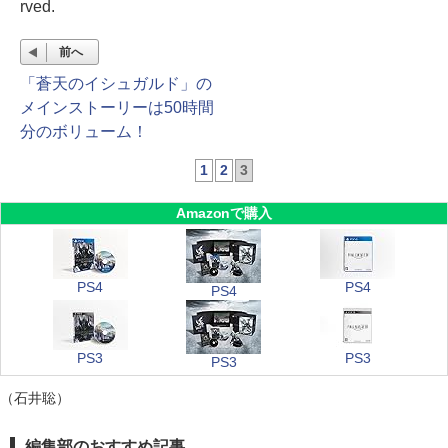
rved.
前へ
「蒼天のイシュガルド」の
メインストーリーは50時間
分のボリューム！
1
2
3
Amazonで購入
PS4
PS4
PS4
PS3
PS3
PS3
（石井聡）
編集部のおすすめ記事