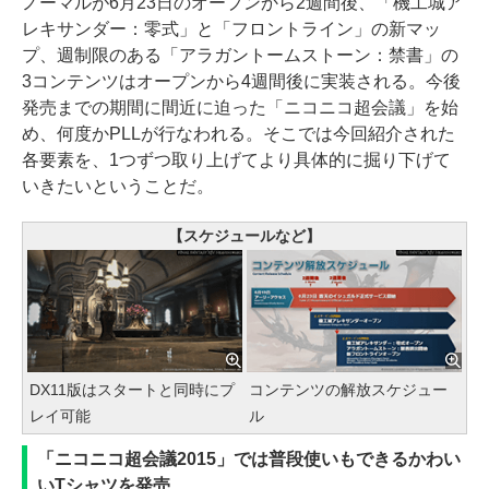
ノーマルが6月23日のオープンから2週間後、「機工城ア
レキサンダー：零式」と「フロントライン」の新マッ
プ、週制限のある「アラガントームストーン：禁書」の
3コンテンツはオープンから4週間後に実装される。今後
発売までの期間に間近に迫った「ニコニコ超会議」を始
め、何度かPLLが行なわれる。そこでは今回紹介された
各要素を、1つずつ取り上げてより具体的に掘り下げて
いきたいということだ。
【スケジュールなど】
DX11版はスタートと同時にプ
コンテンツの解放スケジュー
レイ可能
ル
「ニコニコ超会議2015」では普段使いもできるかわい
いTシャツを発売