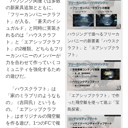
ハウジング関連では多数
の新家具追加とともに、
「フリーカンパニークラフ
ト」が入る。「蒼天のイシ
ュガルド」と同時に実装さ
ハウジングで遊べるフリーカ
れるのは「ハウスクラフ
ンパニーの新要素「ハウスク
ト」と「エアシップクラフ
ラフト」と「エアシップクラ
ト」の2種類。どちらもフリ
フト」
ーカンパニーのメンバーが
力を合わせて作っていくコ
ミュニティを強化するため
の遊びだ。
「ハウスクラフト」は
「家のミラプリのようなも
「エアシップクラフト」で作
の」（吉田氏）というも
った飛空艇を使って遊ぶ「宝
の。「エアシップクラフ
島探索」
ト」はオリジナルの飛空艇
を作る遊び。1つのFCで複