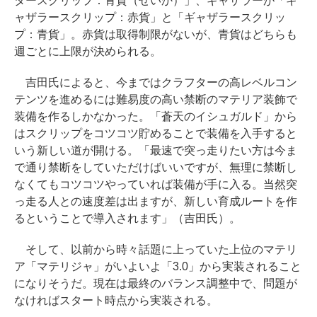
タースクリップ：青貨（せいか）」、ギャザラーが「ギ
ャザラースクリップ：赤貨」と「ギャザラースクリッ
プ：青貨」。赤貨は取得制限がないが、青貨はどちらも
週ごとに上限が決められる。
吉田氏によると、今まではクラフターの高レベルコン
テンツを進めるには難易度の高い禁断のマテリア装飾で
装備を作るしかなかった。「蒼天のイシュガルド」から
はスクリップをコツコツ貯めることで装備を入手すると
いう新しい道が開ける。「最速で突っ走りたい方は今ま
で通り禁断をしていただけばいいですが、無理に禁断し
なくてもコツコツやっていれば装備が手に入る。当然突
っ走る人との速度差は出ますが、新しい育成ルートを作
るということで導入されます」（吉田氏）。
そして、以前から時々話題に上っていた上位のマテリ
ア「マテリジャ」がいよいよ「3.0」から実装されること
になりそうだ。現在は最終のバランス調整中で、問題が
なければスタート時点から実装される。