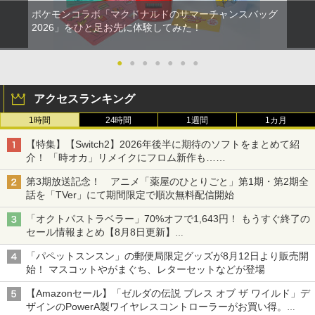
ポケモンコラボ「マクドナルドのサマーチャンスバッグ
2026」をひと足お先に体験してみた！
●
●
●
●
●
●
●
アクセスランキング
1時間
24時間
1週間
1カ月
【特集】【Switch2】2026年後半に期待のソフトをまとめて紹
介！ 「時オカ」リメイクにフロム新作も……
第3期放送記念！ アニメ「薬屋のひとりごと」第1期・第2期全
話を「TVer」にて期間限定で順次無料配信開始
「オクトパストラベラー」70%オフで1,643円！ もうすぐ終了の
セール情報まとめ【8月8日更新】
ニンテンドーeショップでは「大神 絶景版」が67%オフで990円
「パペットスンスン」の郵便局限定グッズが8月12日より販売開
始！ マスコットやがまぐち、レターセットなどが登場
【Amazonセール】「ゼルダの伝説 ブレス オブ ザ ワイルド」デ
ザインのPowerA製ワイヤレスコントローラーがお買い得。