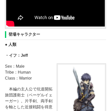
登場キャラクター
● 人類
・イフ：Jeff
Sex：Male
Tribe：Human
Class：Warrior
本編の主人公で坑道開拓
旅団護衛士（ベーゲルイェ
ーガー）。片手剣、両手剣
を軸とした近接戦闘を得意