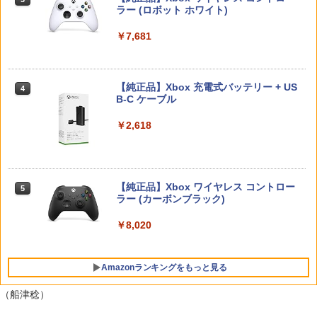
Nintendo Switch 2(日本語・国内専用)
【純正品】ディスクドライブ(CFI-ZDD1
3
ラー (ロボット ホワイト)
3
スタジオ
J) PlayStation 5
￥7,012
￥55,871
￥7,681
￥987
￥11,849
【楽天ブックス限定特典+特典】METAL
4
GEAR SOLID : MASTER COLLECTION
【特典】Marvel’s Wolverine(【早期購
4
Vol.2 Switch2版(2連アクリルキーホル
入封入特典】DLC)
【純正品】Xbox 充電式バッテリー + US
【中古】塔の上のラプンツェル 3D スー
4
4
【純正品】DualSense ワイヤレスコン
ダー+【早期購入封入特典】DLCチラシ)
B-C ケーブル
ニンテンドープリペイド番号 9000円|オ
4
パー・セット 【ブルーレイ】／中川翔子
4
トローラー ミッドナイト ブラック(CFI-
ンラインコード版
ブルーレイ／海外アニメ・定番スタジオ
￥7,620
ZCT2J01)
￥6,600
￥2,618
￥9,000
￥1,199
￥10,737
【早期購入特典付き】【2026年12月10
【当店独自で＋P10倍★要エントリー】
5
5
日発売】 コーエーテクモゲームス｜KOE
【純正品】Xbox ワイヤレス コントロー
【中古】[Switch2] ゼルダの伝説 ブレス
ニンテンドープリペイド番号 5000円|オ
5
【中古】魔女の宅急便 ブルーレイディス
5
5
I 進撃の巨人3【PS5】
【純正品】DualSense ワイヤレスコン
ラー (カーボンブラック)
オブ ザ ワイルド Nintendo Switch 2 Ed
ンラインコード版
5
ク 【レンタル落ち】
トローラー(CFI-ZCT2J)
ition(ニンテンドースイッチ2 エディショ
ン) 任天堂(20250605)
￥8,710
￥8,020
￥5,000
￥3,002
￥10,737
￥7,180
Amazonランキングをもっと見る
（船津稔）