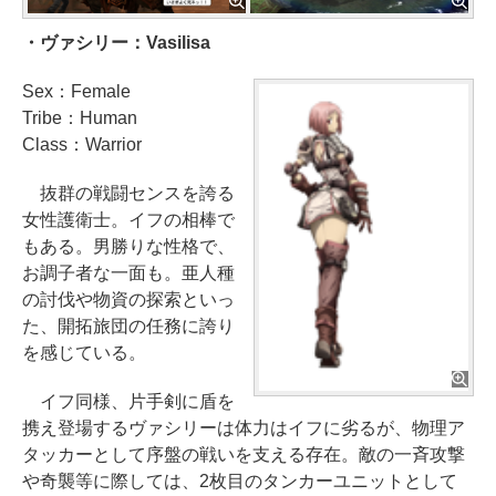
・ヴァシリー：Vasilisa
Sex：Female
Tribe：Human
Class：Warrior
抜群の戦闘センスを誇る
女性護衛士。イフの相棒で
もある。男勝りな性格で、
お調子者な一面も。亜人種
の討伐や物資の探索といっ
た、開拓旅団の任務に誇り
を感じている。
イフ同様、片手剣に盾を
携え登場するヴァシリーは体力はイフに劣るが、物理ア
タッカーとして序盤の戦いを支える存在。敵の一斉攻撃
や奇襲等に際しては、2枚目のタンカーユニットとして