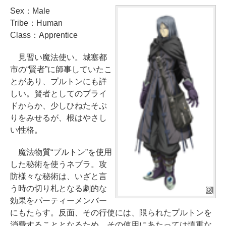
Sex：Male
Tribe：Human
Class：Apprentice
見習い魔法使い。城塞都
市の“賢者”に師事していたこ
とがあり、プルトンにも詳
しい。賢者としてのプライ
ドからか、少しひねたそぶ
りをみせるが、根はやさし
い性格。
魔法物質“プルトン”を使用
した秘術を使うネブラ。攻
防様々な秘術は、いざと言
う時の切り札となる劇的な
効果をパーティーメンバー
にもたらす。反面、その行使には、限られたプルトンを
消費することとなるため、その使用にあたっては慎重な