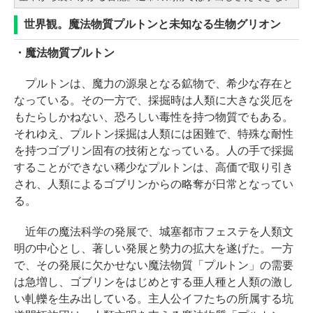
世界観。魔法物質プルトンと未知なる生物グリオン
・魔法物質プルトン
プルトンは、魔力の源泉となる鉱物で、希少な存在と
なっている。その一方で、採掘時は人類に大きな災厄を
もたらしかねない、恐ろしい毒性を持つ物質でもある。
それゆえ、プルトン採掘は人類には困難で、特殊な耐性
を持つゴブリン固有の技術となっている。人の手で採掘
することができない稀少なプルトンは、高価で取り引き
され、人類によるゴブリンからの略奪が日常となってい
る。
近年の魔法科学の発展で、城塞都市フェステを人類文
明の中心とし、著しい発展と勢力の拡大を遂げた。一方
で、その発展に欠かせない魔法物質「プルトン」の需要
は急増し、ゴブリンをはじめとする亜人種と人類の激し
い軋轢を生み出している。主人公イフたちの所属する坑