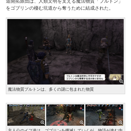
道開拓旅団は、人類文明を支える魔法物質「プルトン」
をゴブリンの棲む坑道から奪うために結成された。
魔法物質プルトンは、多くの謎に包まれた物質
主人公のイフ達は、ゴブリンを殲滅していくが、物語が進む内