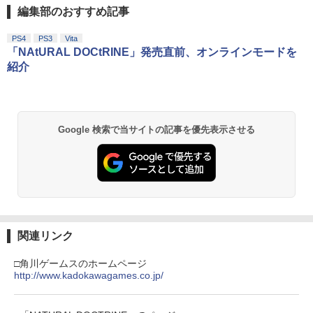
編集部のおすすめ記事
【Amazon.co.jp限定】劇場版モノノ怪
1
第三章 蛇神 (Amazon.co.jp限定オリジ
ナル三方背収納ケース付きコレクション)
PS4
PS3
Vita
(オリジナル特典:オリジナル巾着＋メー
「NAtURAL DOCtRINE」発売直前、オンラインモードを
カー特典:【坤と離】二振りの剣、十翼よ
紹介
り来たる！スタジオ描き下ろしイラスト
ボード付) [Blu-ray]
￥10,780
Google 検索で当サイトの記事を優先表示させる
劇場版「鬼滅の刃」無限城編 第一章 猗
2
窩座再来 通常版 [Blu-ray]
￥3,964
関連リンク
劇場版「鬼滅の刃」無限城編 第一章 猗
3
□角川ゲームスのホームページ
窩座再来 通常版 [DVD]
http://www.kadokawagames.co.jp/
￥3,523