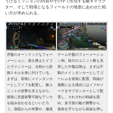
うけるミッションの内容やその中で出現する敵キャラク
ター、そして戦場となるフィールドの地形にあわせた戦
い方が求められる。
序盤のオーソドックなフォー
ゲーム中盤のフォーメーショ
メーション。盾を携えたイフ
ン例。味方のユニット数も充
とヴァシリーは、当初から防
実した中盤以降は、まずは不
御スキルを身に付けている。
動のメインタンカーとしてゴ
まずは、前衛にメインタンカ
ーレムを前衛に配置。戦線が
ーとしてイフを配置し、敵ユ
複数になる場合にはイフやジ
ニットの攻撃を支えながら、
ークをサブタンカーとして配
後衛に支援射撃可能なアンカ
置し、それぞれの戦線を固
を組み合わせるといいだろ
め、多方面の敵の襲撃から、
う。側面からの奇襲や、撤退
後衛を守りながら前線を押し