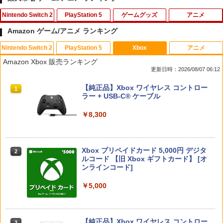
Nintendo Switch 2
PlayStation 5
ゲームグッズ
アニメ
Amazon ゲーム/アニメ ランキング
Nintendo Switch 2
PlayStation 5
Xbox
アニメ
【特典】メタファー：リファンタジオ
グランツーリスモ7 PS5版
【中古】ナイトメアー・ビフォア・クリ
1
1
1
Amazon Xbox 販売ランキング
(【先着購入封入特典】アーキタイプ経験
ス…コレクターズEDデジタルリマスター
更新日時：2026/08/07 06:12
値アイテムセット、旅の仕送りセット)
版 【ブルーレイ】／クリス・サランドン
￥3,779
ブルーレイ／海外アニメ・定番スタジオ
スプラトゥーン レイダース|オンライン
PlayStation 5 デジタル・エディション
【純正品】Xbox ワイヤレス コントロー
1
1
1
￥3,510
コード版
日本語専用 Console Language: Japan
ラー + USB-C® ケーブル
￥540
ese only (CFI-2200B01)
￥5,832
￥8,300
￥55,000
【特典】BLUE REFLECTION Quartet:
スクウェア・エニックス ドラゴンクエス
2
2
少女たちのキセキ PS5版(【早期購入特
トXI 過ぎ去りし時を求めて S【Switch
【中古】Mr．インクレディブル 【ブル
2
典】特別フォトフレーム「Quartet」)
2】 POTPAANVA [POTPAANVA]
ーレイ】／クレイグ・T・ネルソンブル
Xbox プリペイドカード 5,000円 デジタ
ーレイ／海外アニメ・定番スタジオ
2
スプラトゥーン レイダース -Switch2
Beast of Reincarnation -PS5 【特典】
ルコード 【旧 Xbox ギフトカード】 [オ
2
￥6,348
2
￥4,920
プロダクトコード 封入
ンラインコード]
￥681
￥6,455
￥7,286
￥5,000
【特典】トゥームレイダー：レガシー・
スプラトゥーン レイダース
3
3
オブ・アトランティス(【早期購入同梱特
【中古】白雪姫 ダイヤモンド・コレクシ
3
典】コスチューム「ララ・クロフト・サ
ョン 【ブルーレイ】／アドリアナ・カセ
￥6,507
バイバー(仮)」（ゲーム内コンテンツ）)
【純正品】Xbox ワイヤレス コントロー
ロッティブルーレイ／海外アニメ・定番
3