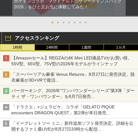
ポケモンコラボ「マクドナルドのサマーチャンスバッグ
2026」をひと足お先に体験してみた！
●
●
●
●
●
●
●
アクセスランキング
1時間
24時間
1週間
1カ月
【Amazonセール】REGZAの4K Mini LED液晶TVがお買い得。
55V型、65V型、75V型の2026年モデルがラインナップ
「スーパーリアル麻雀 Venus Returns」8月27日に発売決定。脱
衣麻雀が3D×VRで復活
発売から2週間は20%オフになるセールが実施
バーガーキング、2026年“ワンパウンダーシリーズ”第3弾「ダー
ティ ザ・ワンパウンダー」を8月7日発売
「特製ガーリックマヨソース」を使用した超大型チーズバーガー
「ドラクエ」×ジェラピケ、コラボ「GELATO PIQUE
encounters DRAGON QUEST」第2弾が本日発売
アイスカップに入ったスライムやわたぼう、ベビーサタンなどが
「イーグレットツー ミニ」新作追加ソフト発売決定。詳細を公
オリジナルアートで登場
開するファミ通LIVEが8月27日20時から配信
シリーズ累計100タイトルへ