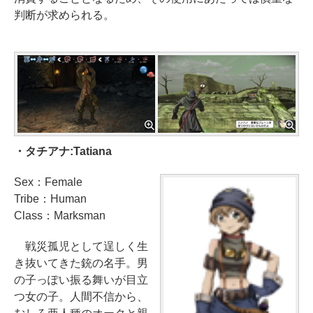
判断が求められる。
・タチアナ:Tatiana
Sex：Female
Tribe：Human
Class：Marksman
戦災孤児として逞しく生
き抜いてきた銃の名手。男
の子っぽい振る舞いが目立
つ女の子。人間不信から、