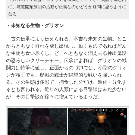
に、坑道開拓旅団の活動が正義なのかどうか疑問に思うように
なる
・未知なる生物・グリオン
古の伝承により伝えられる、不吉な未知の生物。どこ
からともなく群れを成し出現し、動くものであればどん
な生物も食い尽くし、どこへともなく消え去る神出鬼没
の恐ろしいクリーチャー。伝承によれば、グリオンの戦
闘力は特筆に値し、正面からの1対1では、小型のグリオ
ンが相手でも、歴戦の戦士が絶望的な戦いを強いられ
る。その生態は多彩で、捕食した分だけ、進化・分化す
るとも言われる。近年の人類による目撃談は未だ少ない
が、その目撃談が徐々に増えているようだ。