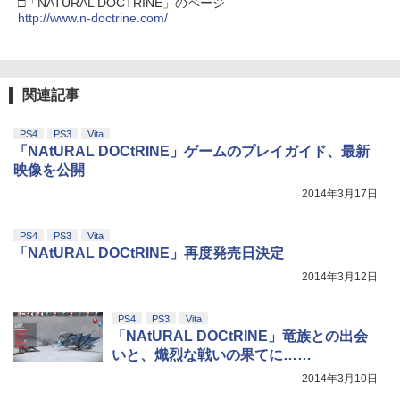
□「NATURAL DOCTRINE」のページ
http://www.n-doctrine.com/
劇場版「鬼滅の刃」無限城編 第一章 猗
4
窩座再来 完全生産限定版 [Blu-ray]
関連記事
￥8,698
PS4
PS3
Vita
「NAtURAL DOCtRINE」ゲームのプレイガイド、最新
映像を公開
【Amazon.co.jp限定】劇場版モノノ怪
5
2014年3月17日
第三章 蛇神 (オリジナル特典:オリジナル
巾着＋メーカー特典:【坤と離】二振りの
剣、十翼より来たる！スタジオ描き下ろ
PS4
PS3
Vita
しイラストボード付) [DVD]
「NAtURAL DOCtRINE」再度発売日決定
￥8,800
2014年3月12日
PS4
PS3
Vita
「NAtURAL DOCtRINE」竜族との出会
いと、熾烈な戦いの果てに……
2014年3月10日