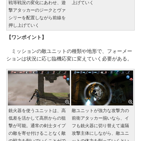
戦等戦況の変化にあわせ、遊
上げていく
撃アタッカーのジークとヴァ
シリーを配置しながら前線を
押し上げていく
【ワンポイント】
ミッションの敵ユニットの種類や地形で、フォーメー
ションは状況に応じ臨機応変に変えていく必要がある。
銃火器を使うユニットは、高
敵ユニットが強力な攻撃力の
低差を活かして高所からの狙
前衛アタッカー揃いなら、イ
撃が可能。通常の剣士タイプ
フも銃火器に切り替えて遠隔
の敵を寄せ付けることなく敵
攻撃主体にしながら、敵ユニ
の戦力を削いでいくことがで
ットの体力を削っていくとい