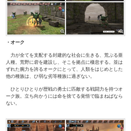
・オーク
力が全てを支配する封建的な社会に生きる、荒ぶる亜
人種。荒野に砦を建設し、そこを拠点に棲息する。並は
ずれた腕力を誇るオークにとって、人類をはじめとした
他の種族は、ひ弱な劣等種族に過ぎない。
ひとりひとりが歴戦の勇士に匹敵する戦闘力を持つオ
ーク族。立ち向かうには命を捨てる覚悟で臨まねばなら
ない。