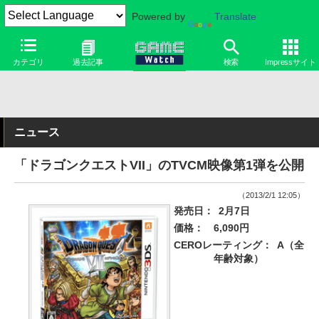
Powered by
Translate
カテゴリ
過去記事
検索
Impressサイト
ニュース
「ドラゴンクエストVII」のTVCM映像第1弾を公開
（2013/2/1 12:05）
発売日：
2月7日
価格：
6,090円
CEROレーティング：
A（全
年齢対象）