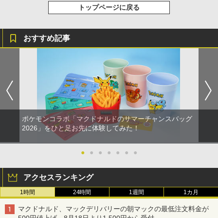
トップページに戻る
おすすめ記事
ポケモンコラボ「マクドナルドのサマーチャンスバッグ
2026」をひと足お先に体験してみた！
●
●
●
●
●
●
●
アクセスランキング
1時間
24時間
1週間
1カ月
マクドナルド、マックデリバリーの朝マックの最低注文料金が
500円値上げ。8月18日より1,500円から受付