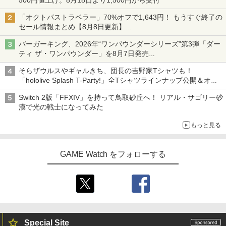
「オクトパストラベラー」70%オフで1,643円！ もうすぐ終了の
セール情報まとめ【8月8日更新】
ニンテンドーeショップでは「大神 絶景版」が67%オフで990円
バーガーキング、2026年“ワンパウンダーシリーズ”第3弾「ダー
ティ ザ・ワンパウンダー」を8月7日発売
「特製ガーリックマヨソース」を使用した超大型チーズバーガー
そらザウルスやギャルきち、団長の吉野家Tシャツも！
「hololive Splash T-Party!」全Tシャツラインナップ公開＆オン
ライン販売開始
Switch 2版「FFXIV」を持って鳥取砂丘へ！ リアル・サゴリー砂
漠で光の戦士になってみた
もっと見る
GAME Watch をフォローする
Special Site