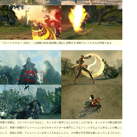
「ブレードマスター（剣士）」は複数の剣を遠距離に飛ばし攻撃する“御剣”というスキルが特徴である
馬乗り状態は、プレーヤーだけではなく、モンスター相手にもしかけることができる。モンスターの数は数百匹
以上で、馬乗り状態のアニメーションがどのキャラクターを相手にしてもフィットするように作ることが難しい
という。単純に全部、アニメーションを作って入れるとしたら、その数が天文学的な数になってしまうからだ。