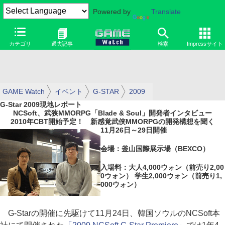
Powered by
Translate
カテゴリ
過去記事
検索
Impressサイト
GAME Watch
イベント
G-STAR
2009
G-Star 2009現地レポート
NCSoft、武狭MMORPG「Blade & Soul」開発者インタビュー
2010年CBT開始予定！ 新感覚武侠MMORPGの開発構想を聞く
11月26日～29日開催
会場：釜山国際展示場（BEXCO）
入場料：大人4,000ウォン（前売り2,00
0ウォン） 学生2,000ウォン（前売り1,
000ウォン）
G-Starの開催に先駆けて11月24日、韓国ソウルのNCSoft本