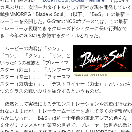
社にて開催された
「2009 NCSoft G-Star Premiere」
では1年4
カ月ぶりに、次期主力タイトルとして同社が現在開発している
武狭MMORPG「Blade & Soul」（以下、『B&S』）の最新ト
レーラーを公開した。G-StarのNCSoftブースでは、この最新
トレーラーが視聴できるクローズドシアターに長い行列がで
き、今年のG-Starを象徴するタイトルとなった。
ムービーの内容は「ジン」、
「ゴン」、「クン」、「リン」と
いった4つの種族と「ブレードマ
スター（剣士）」、「カンフーマ
「Blade & Soul」のタイトルロゴ
スター（拳士）」、「フォースマ
スター（気功士）」、「デストロイヤー（力士）」といった4
つのクラスの戦いぶりを紹介するというものだ。
依然として実機によるデモンストレーションや試遊は行なわ
れないままだが、トレーラームービーを通じて多くの情報が明
らかになった。「B&S」は約一千年前の東北アジアの色んな
文化がミックスされた架空の世界で、プレーヤーは世界の敵と