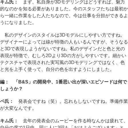
キム氏：
まず、私自身が3Dモデリングはどうすれば、魅力
的なのかを知る必要がありました。今のスタッフたちは最初か
ら一緒に作業をした人たちなので、今は仕事を分担ができるよ
うになりました。
私のデザインのスタイルは3Dモデルにしやすい方ですね。
デザイナーによっては線が特徴の人もいるんですが、そうなる
と3Dで表現しようがないですね。私のデザインだと色と光の
表現が特徴で、むしろ2Dより3Dの方がしやすいです。細かい
テクスチャで表現された実写風の3Dモデリングではなく、色
と光を上手く使って、自分の色を出すようにしました。
編： 「B&S」の開発中、1番思い出が深いエピソードは何で
しょうか？
ペ氏：
発表会ですね（笑）。忘れもしないですね。準備作業
が大変なんです。
キム氏：
去年の発表会のムービーを作る時なんかは疲れて、
自分の席で1日中、同じ人に3回も「おはようございます」と