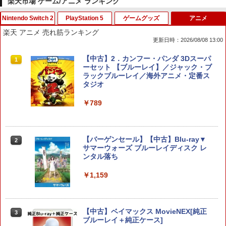
楽天市場 ゲーム/アニメ ランキング
Nintendo Switch 2
PlayStation 5
ゲームグッズ
アニメ
スプラトゥーン レイダース|オンライン
PlayStation 5 デジタル・エディション
【純正品】Xbox ワイヤレス コントロー
劇場版「鬼滅の刃」無限城編 第一章 猗
1
1
1
1
楽天 アニメ 売れ筋ランキング
コード版
日本語専用 Console Language: Japan
ラー + USB-C® ケーブル
窩座再来 通常版 [Blu-ray]
更新日時：2026/08/08 13:00
ese only (CFI-2200B01)
￥5,832
￥8,300
￥3,982
ポケモン 【Switch2】ぽこ あ ポケモン
鬼エイム 指サック ゲーム スマホ ゲーミ
【中古】グレイテストナイン
【中古】2．カンフー・パンダ 3Dスーパ
1
1
1
1
￥55,000
[POT-P-AAB5A NSW2 ポコ ア ポケモン]
ング FPS 音ゲー 荒野行動 PUBG Apex
ーセット 【ブルーレイ】／ジャック・ブ
CoD 高感度 銀繊維 手汗対策 鬼サック 6
ラックブルーレイ／海外アニメ・定番ス
￥845
個入り
タジオ
￥7,880
【純正品】Xbox ワイヤレス コントロー
2
スプラトゥーン レイダース -Switch2
劇場版「鬼滅の刃」無限城編 第一章 猗
Beast of Reincarnation -PS5 【特典】
ラー (ロボット ホワイト)
2
2
2
￥1,280
￥789
窩座再来 通常版 [DVD]
プロダクトコード 封入
【中古】Splatoon 2 (スプラトゥーン2)
￥6,446
2
￥7,681
- Switch
￥3,523
￥7,286
桃太郎電鉄2 〜あなたの町も きっとあ
2
る〜 Nintendo Switch 2 Edition 東日本
【中古】Wo Long： Fallen Dynastyソ
【バーゲンセール】【中古】Blu-ray▼
￥1,253
2
2
編＋西日本編 【Switch2】 NXS-P-A8K
フト:プレイステーション5ソフト／ロー
サマーウォーズ ブルーレイディスク レ
【純正品】Xbox ワイヤレス コントロー
3
RD
ルプレイング・ゲーム
ンタル落ち
ラー (カーボンブラック)
Nintendo Switch 2(日本語・国内専用)
【Amazon.co.jp限定】劇場版モノノ怪
【純正品】ディスクドライブ(CFI-ZDD1
3
3
3
￥7,890
￥1,360
￥1,159
第三章 蛇神 (Amazon.co.jp限定オリジ
J) PlayStation 5
￥8,020
ナル三方背収納ケース付きコレクション)
アクラス｜Aclass FC/SFC/NEWFC/PC
￥55,491
3
(オリジナル特典:オリジナル巾着＋メー
E/MD用 ACアダプタVer.2 SASP-0311
￥11,980
カー特典:【坤と離】二振りの剣、十翼よ
り来たる！スタジオ描き下ろしイラスト
コーエーテクモゲームス 【Switch2】ゼ
【中古】【18歳以上対象】アサシン クリ
【中古】ベイマックス MovieNEX[純正
￥1,400
3
3
3
【純正品】Xbox 充電式バッテリー + US
4
ボード付) [Blu-ray]
ルダ無双 封印戦記 通常版 [BEE-P-AA
ード ミラージュソフト:プレイステーシ
ブルーレイ＋純正ケース]
B-C ケーブル