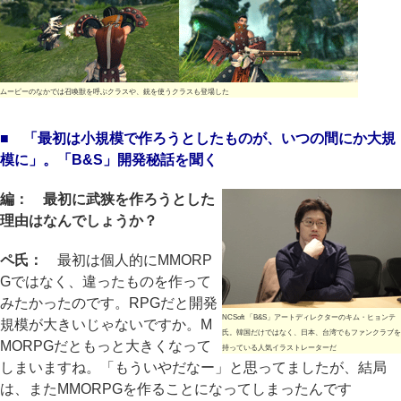
ムービーのなかでは召喚獣を呼ぶクラスや、銃を使うクラスも登場した
■ 「最初は小規模で作ろうとしたものが、いつの間にか大規
模に」。「B&S」開発秘話を聞く
編： 最初に武狭を作ろうとした
理由はなんでしょうか？
ペ氏：
最初は個人的にMMORP
Gではなく、違ったものを作って
みたかったのです。RPGだと開発
NCSoft 「B&S」アートディレクターのキム・ヒョンテ
規模が大きいじゃないですか。M
氏。韓国だけではなく、日本、台湾でもファンクラブを
MORPGだともっと大きくなって
持っている人気イラストレーターだ
しまいますね。「もういやだなー」と思ってましたが、結局
は、またMMORPGを作ることになってしまったんです