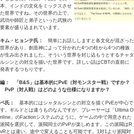
NCSoft専務取締役兼開発本部長ペ・ジェヒョン氏。
本、インドの文化をミックスさせ
NCSoftの開発部署全体を総括しているため、「B&S」だ
た世界ですね。その世界の上で、
けではなく、「The Tower of AION」の開発にもかかわ
っているという
武功や師匠と弟子といった武狭の
要素が盛り込まれています。
キム・ヒョンテ氏：
簡単にお話ししますと各文化が混ざった
世界があり、創造神によって分かれた4つの柱から4つの種族
が生み出されました。そういう世界を封じ込もうとするチャタ
ルシンとの対立を描いた世界です。詳しい話はCBTの直前に
発表するつもりです。
編： 「B&S」は基本的にPvE（対モンスター戦）ですか？
PvP（対人戦）はどのような仕様になりますか？
ペ氏：
基本的にはシャタルシンとの対立を描くPvEが中心で
す。ギルドとは違うものなんですが、プレーヤーは「Ultima O
nline」のFactionシステムのように、ゲームの中で用意された
派閥を選択して、派閥同士のPvPが楽しめます。この派閥はR
vRとは違い、途中で変えることも可能です。1対1より派閥対