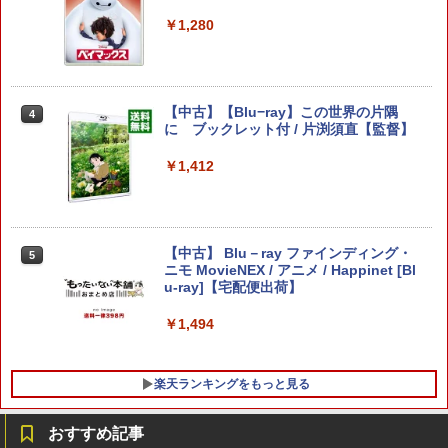
GAA NSW2 ゼルダムソウ フウインセン
ョン5ソフト／アクション・ゲーム
【純正品】DualSense ワイヤレスコン
ニンテンドープリペイド番号 9000円|オ
4
4
キ ツウジョウ]
￥10,780
￥1,280
トローラー ミッドナイト ブラック(CFI-
ンラインコード版
￥2,618
￥1,620
ZCT2J01)
￥7,900
PS5 Slim / PS5 Pro シリーズ用 横置きス
4
￥9,000
タンド ディスクドライブ 搭載 非搭載 モ
￥10,737
デル 両対応 水平 新型プレステ5 アクセ
劇場版「鬼滅の刃」無限城編 第一章 猗
4
サリー 横型スタンド 放熱 PlayStation5
窩座再来 完全生産限定版 [Blu-ray]
【中古】【Blu−ray】この世界の片隅
PRO FREAK V2 プロフリーク PS5 PS4
4
4
【国内正規品】Thrustmaster スラスト
5
◇ALW-GP-525 | プレステ5 プレーステ
【特典】ほの暮しの庭 switch2版(【初
に ブックレット付 / 片渕須直【監督】
NS pro Yellow ( イエロー ) 凸型 FPS 無
4
マスター TH8S シフター - PC、PS4、P
ニンテンドープリペイド番号 5000円|オ
ーション5 本体 横向き スタンド ゲーム
5
回外付特典】切り取れるクリアカード)
段階高さ調節 profreek バージョン2 PS4
￥8,698
【純正品】DualSense ワイヤレスコン
S5、PS5 Pro、Xbox One、Xbox Serie
ンラインコード版
5
スタンド 横置き コンパクト
PS5 nintendo switch プロコン対応【定
￥1,412
トローラー(CFI-ZCT2J)
s X|S 対応の高精度 H パターン シフター
形外郵便のみ送料無料】Playstation 5
￥8,118
￥5,000
￥1,480
特許取得済み 日本製 しまリス堂
￥10,737
￥14,141
【Amazon.co.jp限定】劇場版モノノ怪
￥1,999
5
第三章 蛇神 (オリジナル特典:オリジナル
【中古】 Blu－ray ファインディング・
5
巾着＋メーカー特典:【坤と離】二振りの
【当店独自で＋P10倍★要エントリー】
Switch2 ケース 即納 スイッチ2 Nintend
ニモ MovieNEX / アニメ / Happinet [Bl
5
5
剣、十翼より来たる！スタジオ描き下ろ
【中古】[Switch2] マリオカート ワール
o Switch Lite 対応 スイッチ スイッチツ
u-ray]【宅配便出荷】
しイラストボード付) [DVD]
ド 任天堂(20250605)
ー ニンテンドー カバー ポーチ キャリン
PRO FREAK V2 Aoi （通常版）プロフ
5
グケース 新型 ジョイコン ソフト ケーブ
￥1,494
リーク PS5 PS4 NS pro Aoi 凹型 FPS
ルなど 収納可能 ギフト プレゼント シン
￥8,800
￥8,280
無段階高さ調節 profreek バージョン2 P
プル 無地 黒 ピンク 黄色 赤 青 送料無料
S4 PS5 nintendo switch プロコン対応
【定形外郵便のみ送料無料】Playstatio
楽天ランキングをもっと見る
￥1,100
n 5 特許取得済み 日本製 しまリス堂
￥1,999
おすすめ記事