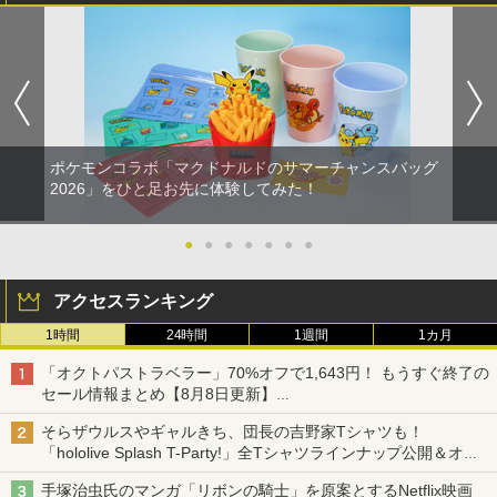
ポケモンコラボ「マクドナルドのサマーチャンスバッグ
2026」をひと足お先に体験してみた！
●
●
●
●
●
●
●
アクセスランキング
1時間
24時間
1週間
1カ月
「オクトパストラベラー」70%オフで1,643円！ もうすぐ終了の
セール情報まとめ【8月8日更新】
ニンテンドーeショップでは「大神 絶景版」が67%オフで990円
そらザウルスやギャルきち、団長の吉野家Tシャツも！
「hololive Splash T-Party!」全Tシャツラインナップ公開＆オン
ライン販売開始
手塚治虫氏のマンガ「リボンの騎士」を原案とするNetflix映画