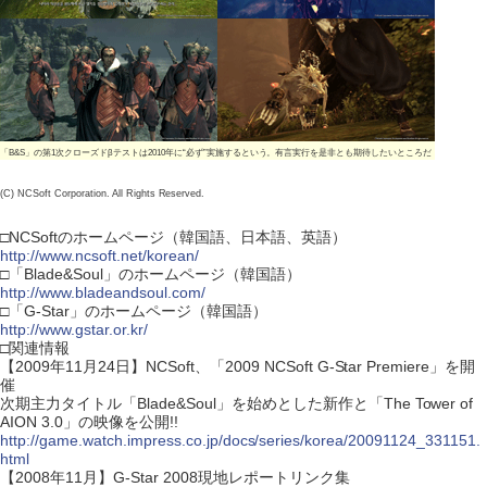
「B&S」の第1次クローズドβテストは2010年に“必ず”実施するという。有言実行を是非とも期待したいところだ
(C) NCSoft Corporation. All Rights Reserved.
□NCSoftのホームページ（韓国語、日本語、英語）
http://www.ncsoft.net/korean/
□「Blade&Soul」のホームページ（韓国語）
http://www.bladeandsoul.com/
□「G-Star」のホームページ（韓国語）
http://www.gstar.or.kr/
□関連情報
【2009年11月24日】NCSoft、「2009 NCSoft G-Star Premiere」を開
催
次期主力タイトル「Blade&Soul」を始めとした新作と「The Tower of
AION 3.0」の映像を公開!!
http://game.watch.impress.co.jp/docs/series/korea/20091124_331151.
html
【2008年11月】G-Star 2008現地レポートリンク集