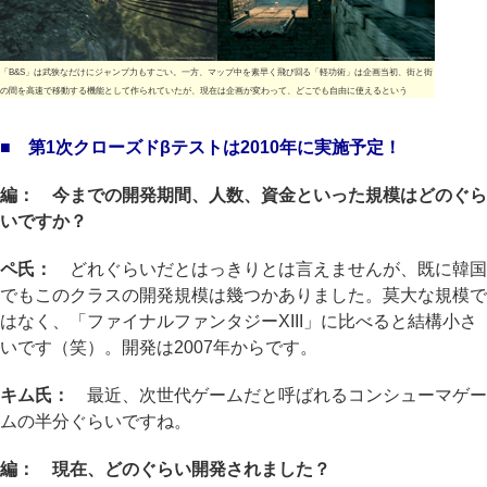
「B&S」は武狭なだけにジャンプ力もすごい。一方、マップ中を素早く飛び回る「軽功術」は企画当初、街と街
の間を高速で移動する機能として作られていたが、現在は企画が変わって、どこでも自由に使えるという
■ 第1次クローズドβテストは2010年に実施予定！
編： 今までの開発期間、人数、資金といった規模はどのぐら
いですか？
ペ氏：
どれぐらいだとはっきりとは言えませんが、既に韓国
でもこのクラスの開発規模は幾つかありました。莫大な規模で
はなく、「ファイナルファンタジーXIII」に比べると結構小さ
いです（笑）。開発は2007年からです。
キム氏：
最近、次世代ゲームだと呼ばれるコンシューマゲー
ムの半分ぐらいですね。
編： 現在、どのぐらい開発されました？