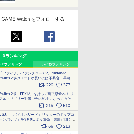
GAME Watch をフォローする
Xランキング
RPランキング
いいねランキング
「ファイナルファンタジーXIV」Nintendo
Switch 2版のロードが長いのは不具合 早急に
アップデートできるよう対応中
226
377
pic.x.com/s9S3nRCAGa
Switch 2版「FFXIV」を持って鳥取砂丘へ！ リ
アル・サゴリー砂漠で光の戦士になってみた
pic.x.com/qyOfL2uv1n
215
510
USJ、「バイオハザード」リッカーのポップコ
ーンバケツ」を9月9日より販売 頭部が開く仕
組み。味は恐怖を堪のう「味噌フレーバー」
66
213
pic.x.com/81MuXGahVM