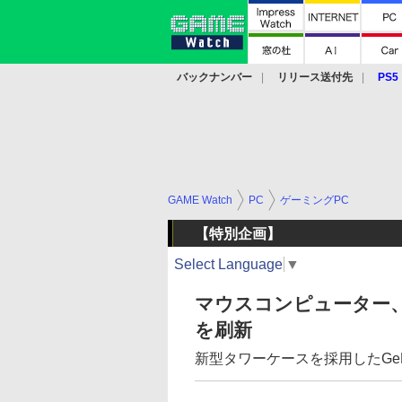
バックナンバー
リリース送付先
PS5
モバイル
eスポーツ
クラウド
PS
GAME Watch
PC
ゲーミングPC
【特別企画】
Select Language
▼
マウスコンピューター、
を刷新
新型タワーケースを採用したGeFor