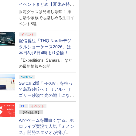
イベントまとめ【夏休み特
集】
限定グッズは見逃し厳禁！ 推
し活や家族でも楽しめる注目イ
ベント8選
イベント
配信番組「THQ Nordicデジ
タルショーケース2026」は
本日8月8日4時より公開！
「Expeditions: Samurai」など
の最新情報を公開
Switch2
Switch 2版「FFXIV」を持っ
て鳥取砂丘へ！ リアル・サ
ゴリー砂漠で光の戦士になっ
てみた
PC
イベント
【特別企画】
AIでゲームを面白くする。ホ
ロライブ実況で人気「ミメシ
ス」開発スタジオが掲げ