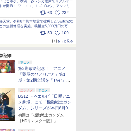
「ぽこポケ」横浜・赤レンガ倉庫でリアルゲー
トが開通！ ワニノコ、ミズゴロウ、アシマリ登
場シーンをレポート pic.x.com/LDgEByVl6D
63
232
任天堂、令和8年熊本地震で被災したSwitch2な
どの無償修理を実施。義援金5,000万円の寄付
も発表 pic.x.com/BAYsMfUfUC
50
109
もっと見る
新記事
アニメ
第3期放送記念！ アニメ
「薬屋のひとりごと」第1
期・第2期全話を「TVer」に
て期間限定で順次無料配信開
エンタメ
アニメ
始
BS12 トゥエルビ「日曜アニ
メ劇場」にて「機動戦士ガン
ダム」シリーズが本日8月9日
から8週連続で放送
初回は「機動戦士ガンダム
【HDリマスター版】」