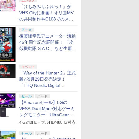
エンタメ
「けもみみりふれっ！」が
VHS Cityに参画！オリ曲MV
の共同制作やC108でのスペ
シャルコラボ広告を掲出
アニメ
後藤隆幸氏アニメーター活動
45年周年記念展開催！ 「攻
殻機動隊 S.A.C.」など生原
画、総作画監督修正が展示
イベント
「Way of the Hunter 2」正式
版が9月29日発売決定！
「THQ Nordic Digital
Showcase 2026」まとめ
セール
ハード
【Amazonセール】LGの
VESA Dual Mode対応ゲーミ
ングモニター「UltraGear
27G850A-B」がお買い得！
4K/240Hz・フルHD/480Hz対応
セール
ハード