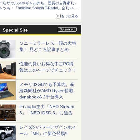
そらザウルスやギャルきち、団長の吉野家Tシ
ニンテンドーeショップでは「大神 絶景版」が
ャツも！「hololive Splash T-Party!」全Tシャツ
67%オフで990円
ラインナップ公開＆オンライン販売開始
もっと見る
Special Site
ソニーミラーレス一眼の大特
集！ 見どころ記事まとめ
性能の良いお得な中古PC情
報はこのページでチェック！
メモリ32GBでも予算内。産
経新聞社がAMD Ryzen搭載
dynabookを2千台導入
iFi audio主力「NEO Stream
3」「NEO iDSD 3」に迫る
レイズのパワーデザインホイ
ール「M6」に新色登場!!