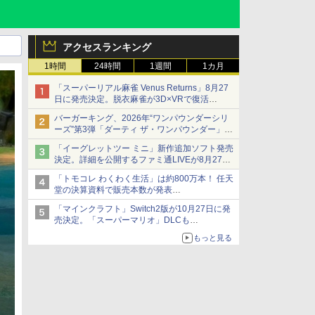
アクセスランキング
1時間
24時間
1週間
1カ月
「スーパーリアル麻雀 Venus Returns」8月27
日に発売決定。脱衣麻雀が3D×VRで復活
発売から2週間は20%オフになるセールが実施
バーガーキング、2026年“ワンパウンダーシリ
ーズ”第3弾「ダーティ ザ・ワンパウンダー」を
8月7日発売
「イーグレットツー ミニ」新作追加ソフト発売
「特製ガーリックマヨソース」を使用した超大
決定。詳細を公開するファミ通LIVEが8月27日
型チーズバーガー
20時から配信
「トモコレ わくわく生活」は約800万本！ 任天
シリーズ累計100タイトルへ
堂の決算資料で販売本数が発表
「ぽこポケ」は127万本に
「マインクラフト」Switch2版が10月27日に発
売決定。「スーパーマリオ」DLCも
Switch版からのアップグレードも可能に
もっと見る