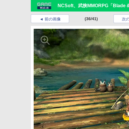
NCSoft、武狭MMORPG「Blad
(36/41)
前の画像
次