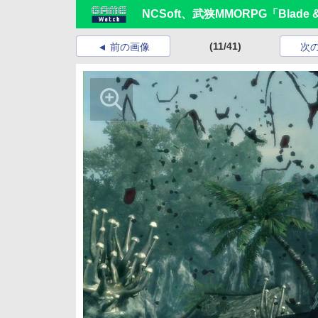
NCSoft、武狭MMORPG「Blad
(11/41)
前の画像
次