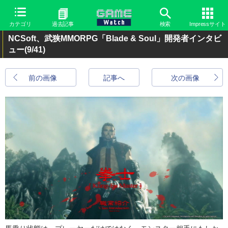
カテゴリ
過去記事
検索
Impressサイト
NCSoft、武狭MMORPG「Blade & Soul」開発者インタビ
ュー
(9/41)
前の画像
記事へ
次の画像