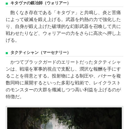
キタヴァの鍛冶師（ウォリアー）
飽くなき存在である「キタヴァ」と共鳴し、炎と苦痛
によって破滅を鍛え上げる。武器を灼熱の力で強化した
り、自身が鍛え上げた破壊的な幻影武器を召喚して共に
戦わせたりなど、ウォリアーの力をさらに高次へ押し上
げる。
タクティシャン（マーセナリー）
かつてブラックガードのエリートだったタクティシャ
ンは、戦場を軍事的視点で支配し、潤沢な報酬を手にす
ることを得意とする。投射物による制圧や、バナーを複
数同時に展開するといった多彩な戦術で、レイクラスト
のモンスターの大群を殲滅しつつ高い利益を上げるのが
特徴だ。