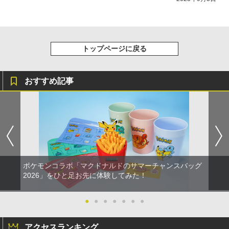
トップページに戻る
おすすめ記事
ポケモンコラボ「マクドナルドのサマーチャンスバッグ
2026」をひと足お先に体験してみた！
●
●
●
●
●
●
●
アクセスランキング