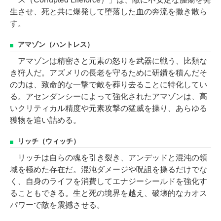
生させ、死と共に爆発して堕落した血の奔流を撒き散ら
す。
アマゾン（ハントレス）
アマゾンは精密さと元素の怒りを武器に戦う、比類な
き狩人だ。アズメリの長老を守るために研鑽を積んだそ
の力は、致命的な一撃で敵を葬り去ることに特化してい
る。アセンダンシーによって強化されたアマゾンは、高
いクリティカル精度や元素攻撃の猛威を操り、あらゆる
獲物を追い詰める。
リッチ（ウィッチ）
リッチは自らの魂を引き裂き、アンデッドと混沌の領
域を極めた存在だ。混沌ダメージや呪詛を操るだけでな
く、自身のライフを消費してエナジーシールドを強化す
ることもできる。生と死の境界を越え、破壊的なカオス
パワーで敵を震撼させる。