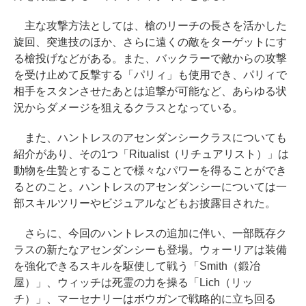
主な攻撃方法としては、槍のリーチの長さを活かした
旋回、突進技のほか、さらに遠くの敵をターゲットにす
る槍投げなどがある。また、バックラーで敵からの攻撃
を受け止めて反撃する「パリィ」も使用でき、パリィで
相手をスタンさせたあとは追撃が可能など、あらゆる状
況からダメージを狙えるクラスとなっている。
また、ハントレスのアセンダンシークラスについても
紹介があり、その1つ「Ritualist（リチュアリスト）」は
動物を生贄とすることで様々なパワーを得ることができ
るとのこと。ハントレスのアセンダンシーについては一
部スキルツリーやビジュアルなどもお披露目された。
さらに、今回のハントレスの追加に伴い、一部既存ク
ラスの新たなアセンダンシーも登場。ウォーリアは装備
を強化できるスキルを駆使して戦う「Smith（鍛冶
屋）」、ウィッチは死霊の力を操る「Lich（リッ
チ）」、マーセナリーはボウガンで戦略的に立ち回る