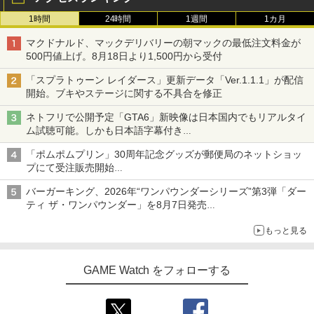
1時間
24時間
1週間
1カ月
マクドナルド、マックデリバリーの朝マックの最低注文料金が
500円値上げ。8月18日より1,500円から受付
「スプラトゥーン レイダース」更新データ「Ver.1.1.1」が配信
開始。ブキやステージに関する不具合を修正
ネトフリで公開予定「GTA6」新映像は日本国内でもリアルタイ
ム試聴可能。しかも日本語字幕付き
Netflixから公式回答あり
「ポムポムプリン」30周年記念グッズが郵便局のネットショッ
プにて受注販売開始
「おもちもちもちクッション」など今年だけの限定商品が登場
バーガーキング、2026年“ワンパウンダーシリーズ”第3弾「ダー
ティ ザ・ワンパウンダー」を8月7日発売
「特製ガーリックマヨソース」を使用した超大型チーズバーガー
もっと見る
GAME Watch をフォローする