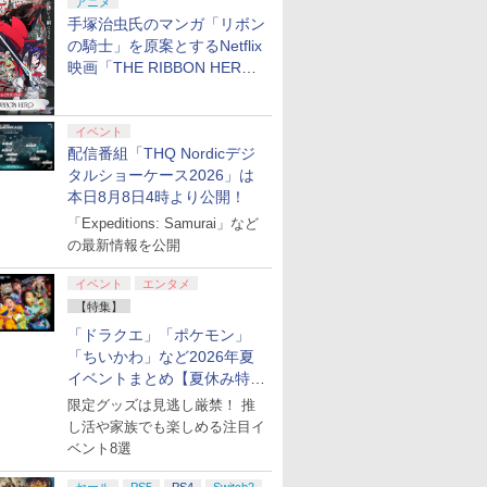
アニメ
手塚治虫氏のマンガ「リボン
の騎士」を原案とするNetflix
映画「THE RIBBON HERO
リボンヒーロー」本日配信開
始
イベント
配信番組「THQ Nordicデジ
タルショーケース2026」は
本日8月8日4時より公開！
「Expeditions: Samurai」など
の最新情報を公開
イベント
エンタメ
【特集】
「ドラクエ」「ポケモン」
「ちいかわ」など2026年夏
イベントまとめ【夏休み特
集】
限定グッズは見逃し厳禁！ 推
し活や家族でも楽しめる注目イ
ベント8選