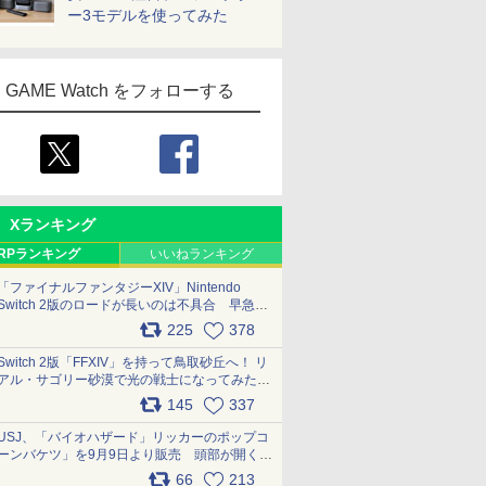
ー3モデルを使ってみた
GAME Watch をフォローする
Xランキング
RPランキング
いいねランキング
「ファイナルファンタジーXIV」Nintendo
Switch 2版のロードが長いのは不具合 早急に
アップデートできるよう対応中
225
378
pic.x.com/s9S3nRCAGa
Switch 2版「FFXIV」を持って鳥取砂丘へ！ リ
アル・サゴリー砂漠で光の戦士になってみた
pic.x.com/qyOfL2uv1n
145
337
USJ、「バイオハザード」リッカーのポップコ
ーンバケツ」を9月9日より販売 頭部が開く仕
組み。味は恐怖を堪のう「味噌フレーバー」
66
213