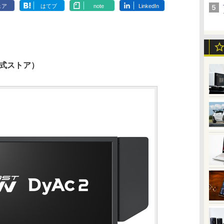
ェア
はてブ
note
LinkedIn
Q公式ストア）