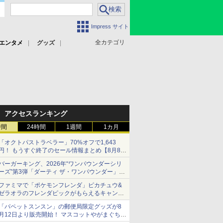
Impress サイト
全カテゴリ
エンタメ
グッズ
アクセスランキング
時間
24時間
1週間
1カ月
「オクトパストラベラー」70%オフで1,643
円！ もうすぐ終了のセール情報まとめ【8月8日
更新】
バーガーキング、2026年“ワンパウンダーシリ
ニンテンドーeショップでは「大神 絶景版」が
ーズ”第3弾「ダーティ ザ・ワンパウンダー」を
67%オフで990円
8月7日発売
ファミマで「ポケモンフレンダ」ピカチュウ&
「特製ガーリックマヨソース」を使用した超大
ゼラオラのフレンダピックがもらえるキャンペ
型チーズバーガー
ーン開催！
「パペットスンスン」の郵便局限定グッズが8
月12日より販売開始！ マスコットやがまぐち、
レターセットなどが登場