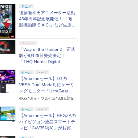
シャルコラボ広告を掲出
アニメ
後藤隆幸氏アニメーター活動
45年周年記念展開催！ 「攻
殻機動隊 S.A.C.」など生原
画、総作画監督修正が展示
イベント
「Way of the Hunter 2」正式
版が9月29日発売決定！
「THQ Nordic Digital
Showcase 2026」まとめ
セール
ハード
【Amazonセール】LGの
VESA Dual Mode対応ゲーミ
ングモニター「UltraGear
27G850A-B」がお買い得！
4K/240Hz・フルHD/480Hz対応
セール
ハード
【Amazonセール】REGZAの
ハイビジョン液晶スマートテ
レビ「24V35N(A)」がお買い
得！