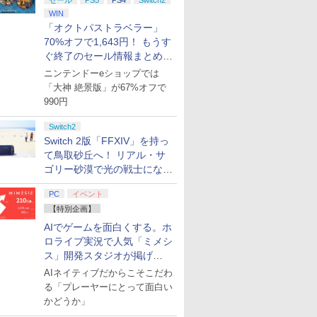
セール
PS5
PS4
Switch2
WIN
「オクトパストラベラー」
70%オフで1,643円！ もうす
ぐ終了のセール情報まとめ
【8月8日更新】
ニンテンドーeショップでは
「大神 絶景版」が67%オフで
990円
Switch2
Switch 2版「FFXIV」を持っ
て鳥取砂丘へ！ リアル・サ
ゴリー砂漠で光の戦士になっ
てみた
PC
イベント
【特別企画】
AIでゲームを面白くする。ホ
ロライブ実況で人気「ミメシ
ス」開発スタジオが掲げ
る“AI活用の信念”とは？【講
AIネイティブだからこそこだわ
演レポート】
る「プレーヤーにとって面白い
かどうか」