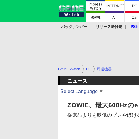
バックナンバー
リリース送付先
PS5
モバイル
eスポーツ
クラウド
PS
GAME Watch
PC
周辺機器
ニュース
Select Language
▼
ZOWIE、最大600Hz
従来品よりも映像のブレやぼけを