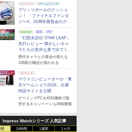
イベント
ゲームグッズ
ブリッツボールのクッショ
ン！ 「ファイナルファンタ
ジーX」25周年展覧会のグッ
ズ情報が公開
Android
iOS
PC
「幻想水滸伝 STAR LEAP」
先行レビュー 懐かしいキャ
ラたちが意外な形で出てくる
シリーズ完全新作！
歴代キャラとの再会や新たな
108星の物語が描かれる
イベント
マウスコンピューターが「東
京ゲームショウ2026」出展
特設サイトを公開
ゲーミングPCを特別価格で販
売するキャンペーンも同時開催
Impress Watchシリーズ 人気記事
時間
24時間
1週間
1カ月