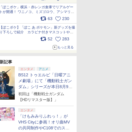
pic.x.com/81MuXGahVM
「ぽこポケ」横浜・赤レンガ倉庫でリアルゲー
トが開通！ ワニノコ、ミズゴロウ、アシマリ登
場シーンをレポート pic.x.com/LDgEByVl6D
63
230
【ぽこポケ】「ぽこ あ ポケモン」新グッズを撮
り下ろしで紹介 カラビナ付きマスコットやス
クエアポーチが仲間入り
52
283
pic.x.com/XmVAgBxaW5
もっと見る
新記事
エンタメ
アニメ
BS12 トゥエルビ「日曜アニ
メ劇場」にて「機動戦士ガン
ダム」シリーズが本日8月9日
から8週連続で放送
初回は「機動戦士ガンダム
【HDリマスター版】」
エンタメ
「けもみみりふれっ！」が
VHS Cityに参画！オリ曲MV
の共同制作やC108でのスペ