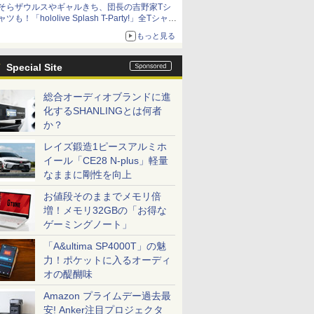
そらザウルスやギャルきち、団長の吉野家Tシ
ャツも！「hololive Splash T-Party!」全Tシャツ
ラインナップ公開＆オンライン販売開始
もっと見る
Special Site
総合オーディオブランドに進
化するSHANLINGとは何者
か？
レイズ鍛造1ピースアルミホ
イール「CE28 N-plus」軽量
なままに剛性を向上
お値段そのままでメモリ倍
増！メモリ32GBの「お得な
ゲーミングノート」
「A&ultima SP4000T」の魅
力！ポケットに入るオーディ
オの醍醐味
Amazon プライムデー過去最
安! Anker注目プロジェクタ