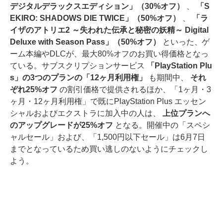
デジタルデラックスエディション」（30%オフ）
、
「S
EKIRO: SHADOWS DIE TWICE」（50%オフ）
、
「ラ
イザのアトリエ2 ～失われた伝承と秘密の妖精～ Digital
Deluxe with Season Pass」（50%オフ）
といった、ゲ
ーム本編やDLCが、最大80%オフのお買い得価格となっ
ている。サブスクリプションサービス
「PlayStation Plu
s」の3つのプランの「12ヶ月利用権」
も期間中、
それ
ぞれ25%オフ
の割引価格で提供されるほか、「1ヶ月・3
ヶ月・12ヶ月利用権」で既にPlayStation Plus エッセン
シャルおよびエクストラに加入中の人は、
上位プランへ
のアップグレードが25%オフ
となる。開催中の「スペシ
ャルセール」および、「1,500円以下セール」は6月7日
までとなっているため買い逃しのないようにチェックし
よう。