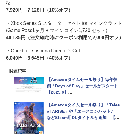
梱
7,920円→7,128円（10%オフ）
・Xbox Series S スターターセット for マインクラフト
(Game Pass1ヶ月 + マインコイン1,720 セット)
40,135円（注文確定時にクーポン利用で2,000円オフ）
・Ghost of Tsushima Director's Cut
6,040円→3,645円（40%オフ）
関連記事
【Amazonタイムセール祭り】毎年恒
例「Days of Play」セールがスタート
【2023.6】
PS4スパイダーマンセットやPS5タイ
トルがオトクに
【Amazonタイムセール祭り】「Tales
of ARISE」や「エースコンバット7」
などSteam用DLタイトルが追加！【20
23.6】