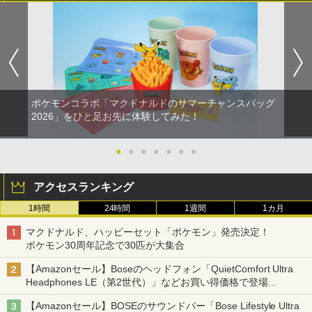
ポケモンコラボ「マクドナルドのサマーチャンスバッグ
2026」をひと足お先に体験してみた！
●
●
●
●
●
●
●
アクセスランキング
1時間
24時間
1週間
1カ月
マクドナルド、ハッピーセット「ポケモン」発売決定！
ポケモン30周年記念で30匹が大集合
【Amazonセール】Boseのヘッドフォン「QuietComfort Ultra
Headphones LE（第2世代）」などお買い得価格で登場
イマーシブオーディオで臨場感ある音楽体験が楽しめる
【Amazonセール】BOSEのサウンドバー「Bose Lifestyle Ultra