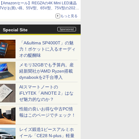
【Amazonセール】REGZAの4K Mini LED液晶
アイスカップに入ったスライムやわたぼう、ベ
TVがお買い得。55V型、65V型、75V型の2026
ビーサタンなどがオリジナルアートで登場
年モデルがラインナップ
もっと見る
Special Site
「A&ultima SP4000T」の魅
力！ポケットに入るオーディ
オの醍醐味
メモリ32GBでも予算内。産
経新聞社がAMD Ryzen搭載
dynabookを2千台導入
AIスマートノートの
iFLYTEK「AINOTE 2」はな
ぜ魅力的なのか？
性能の良いお得な中古PC情
報はこのページでチェック！
レイズ鍛造1ピースアルミホ
イール「CE28 N-plus」軽量