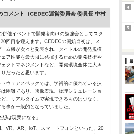
コメント（CEDEC運営委員会 委員長 中村
の併催イベントで開発者向けの勉強会としてスタ
年で20回目を迎えます。CEDECの開始当初は、メ
ゲーム機が次々と発表され、タイトルの開発規模
ウェア性能を最大限に発揮するための開発技術や
最
ジェクトマネジメントなど、開発環境全体に大き
まりだったと思います。
ドウェアスペックでは、学術的に優れている技
事は困難であり、映像表現、物理シミュレーショ
など、リアルタイムで実現できるものは少なく、
する事が一般的となっていました。
ity＝空想は現実になる」
VR、AR、IoT、スマートフォンといった、20