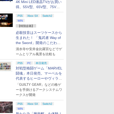
4K Mini LED液晶TVがお買い
得。55V型、65V型、75V型
の2026年モデルがラインナ
PS5
Xbox SX
Switch2
ップ
WIN
【特別企画】
必殺技音はスーツケースから
生まれた！ 「鬼武者 Way of
the Sword」開発のこだわり
を目撃！
清水寺や安井金比羅宮などでゲ
ームとリアル風景を比較も
PS5
PC
本日発売
対戦型格闘ゲーム「MARVEL
闘魂」本日発売。マーベルを
代表するヒーローやヴィラン
たちが登場
「GUILTY GEAR」などの格ゲ
ーを手掛けるアークシステムワ
ークスが開発
PS5
Xbox SX
Switch2
WIN
新たな力「腕覚醒」を体験！