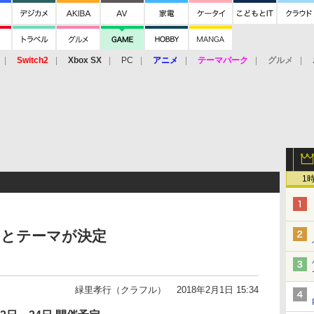
Switch2
Xbox SX
PC
アニメ
テーマパーク
グルメ
 Vita
3DS
アーケード
VR
1
催日とテーマが決定
緑里孝行（クラフル）
2018年2月1日 15:34