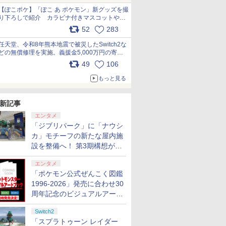
【ぽこポケ】「ぽこ あ ポケモン」新グッズを撮
り下ろしで紹介 カラビナ付きマスコットやス
クエアポーチが仲間入り
52
283
pic.x.com/XmVAgBxaW5
任天堂、令和8年熊本地震で被災したSwitch2な
どの無償修理を実施。義援金5,000万円の寄付
も発表 pic.x.com/BAYsMfUfUC
49
106
もっと見る
新記事
エンタメ
「ジブリパーク」に「ナウシ
カ」モチーフの新たな屋内施
設を整備へ！ 第3期構想が公
開
エンタメ
「ポケモン公式ぜんこく図鑑
1996-2026」発売に合わせ30
周年記念のビジュアルアート
ブック3冊同時発売が決定
Switch2
「スプラトゥーン レイダー