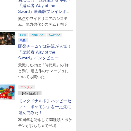
「鬼武者 Way of the
Sword」最新版プレイレポー
ト
拠点やワイドリニアのシステ
ム、能力強化システムも判明
PS5
Xbox SX
Switch2
WIN
開発チームでは巌流が人気！
「鬼武者 Way of the
Sword」インタビュー
意識したのは「時代劇」の“静
と動”。過去作のオマージュに
ついても聞いた
エンタメ
【特別企画】
【マクドナルド】ハッピーセ
ット「ポケモン」を一足先に
遊んでみた！
30周年を記念して30種類のポケ
モンがおもちゃで登場