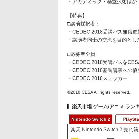
・アカデミック・基盤技術ほか
【特典】
□講演採択者：
・CEDEC 2018受講パス無償進
・講演者同士の交流を目的とし
□応募者全員
・CEDEC 2018受講パスをC
・CEDEC 2018基調講演へ
・CEDEC 2018ステッカー
©2018 CESA All rights reserved.
楽天市場 ゲーム/アニメ ラン
Nintendo Switch 2
PlaySta
楽天 Nintendo Switch 2 