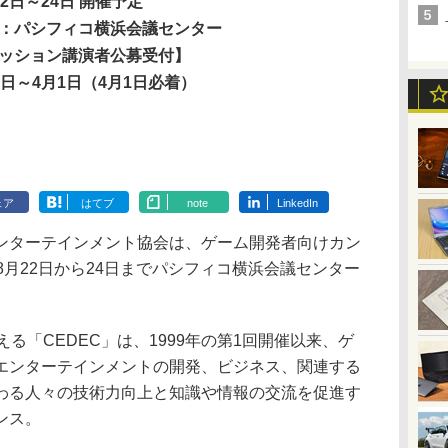
22日～24日 開催予定
：パシフィコ横浜会議センター
ッション講演者公募受付】
1日～4月1日（4月1日必着）
ェア
はてブ
note
LinkedIn
ターテインメント協会は、ゲーム開発者向けカン
」を8月22日から24日までパシフィコ横浜会議センター
る「CEDEC」は、1999年の第1回開催以来、ゲ
エンターテインメントの開発、ビジネス、関連する
わる人々の技術力向上と知識や情報の交流を促進す
ンス。