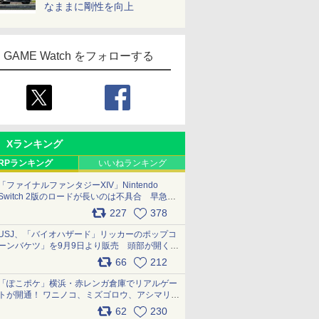
なままに剛性を向上
GAME Watch をフォローする
Xランキング
RPランキング
いいねランキング
「ファイナルファンタジーXIV」Nintendo
Switch 2版のロードが長いのは不具合 早急に
アップデートできるよう対応中
227
378
pic.x.com/s9S3nRCAGa
USJ、「バイオハザード」リッカーのポップコ
ーンバケツ」を9月9日より販売 頭部が開く仕
組み。味は恐怖を堪のう「味噌フレーバー」
66
212
pic.x.com/81MuXGahVM
「ぽこポケ」横浜・赤レンガ倉庫でリアルゲー
トが開通！ ワニノコ、ミズゴロウ、アシマリ登
場シーンをレポート pic.x.com/LDgEByVl6D
62
230