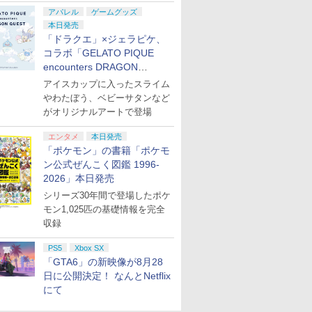
アパレル
ゲームグッズ
本日発売
「ドラクエ」×ジェラピケ、
コラボ「GELATO PIQUE
encounters DRAGON
QUEST」第2弾が本日発売
アイスカップに入ったスライム
やわたぼう、ベビーサタンなど
がオリジナルアートで登場
エンタメ
本日発売
「ポケモン」の書籍「ポケモ
ン公式ぜんこく図鑑 1996-
2026」本日発売
シリーズ30年間で登場したポケ
モン1,025匹の基礎情報を完全
収録
PS5
Xbox SX
「GTA6」の新映像が8月28
日に公開決定！ なんとNetflix
にて