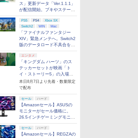
ス」更新データ「Ver.1.1.1」
が配信開始。ブキやステージ
に関する不具合を修正
PS5
PS4
Xbox SX
Switch2
WIN
Mac
「ファイナルファンタジー
XIV」緊急メンテへ。Switch2
版のデータロード不具合を最
適化
エンタメ
「キングダム ハーツ」のス
テッカーセットが映画「ト
イ・ストーリー5」の入場特
典として配布決定！
本日8月7日より先着・数量限定
で配布
セール
ハード
【Amazonセール】ASUSの
モニターがセール価格に。
26.5インチゲーミングモニタ
ー「ROG Strix OLED
セール
ハード
XG27ACDMS」限定モデルも
【Amazonセール】REGZAの
お買い得