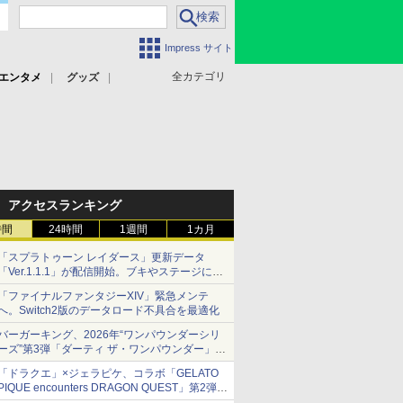
Impress サイト
全カテゴリ
エンタメ
グッズ
アクセスランキング
時間
24時間
1週間
1カ月
「スプラトゥーン レイダース」更新データ
「Ver.1.1.1」が配信開始。ブキやステージに関
する不具合を修正
「ファイナルファンタジーXIV」緊急メンテ
へ。Switch2版のデータロード不具合を最適化
バーガーキング、2026年“ワンパウンダーシリ
ーズ”第3弾「ダーティ ザ・ワンパウンダー」を
8月7日発売
「ドラクエ」×ジェラピケ、コラボ「GELATO
「特製ガーリックマヨソース」を使用した超大
PIQUE encounters DRAGON QUEST」第2弾が
型チーズバーガー
本日発売