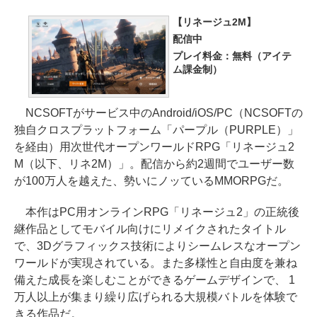
【リネージュ2M】
配信中
プレイ料金：無料（アイテ
ム課金制）
NCSOFTがサービス中のAndroid/iOS/PC（NCSOFTの
独自クロスプラットフォーム「パープル（PURPLE）」
を経由）用次世代オープンワールドRPG「リネージュ2
M（以下、リネ2M）」。配信から約2週間でユーザー数
が100万人を越えた、勢いにノッているMMORPGだ。
本作はPC用オンラインRPG「リネージュ2」の正統後
継作品としてモバイル向けにリメイクされたタイトル
で、3Dグラフィックス技術によりシームレスなオープン
ワールドが実現されている。また多様性と自由度を兼ね
備えた成長を楽しむことができるゲームデザインで、 1
万人以上が集まり繰り広げられる大規模バトルを体験で
きる作品だ。