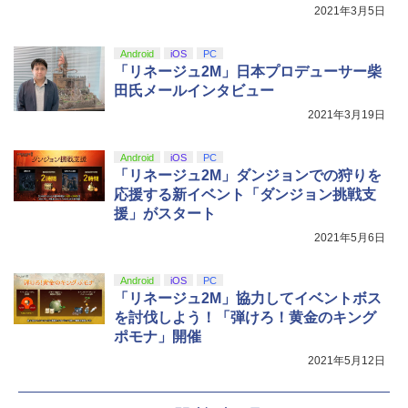
5
2021年3月5日
ルアイドルクラブ Bloom Garden Part
y』Blu-ray（特装限定版）
Android
iOS
PC
￥8,589
「リネージュ2M」日本プロデューサー柴
田氏メールインタビュー
2021年3月19日
Android
iOS
PC
「リネージュ2M」ダンジョンでの狩りを
応援する新イベント「ダンジョン挑戦支
援」がスタート
2021年5月6日
Android
iOS
PC
「リネージュ2M」協力してイベントボス
を討伐しよう！「弾けろ！黄金のキング
ポモナ」開催
2021年5月12日