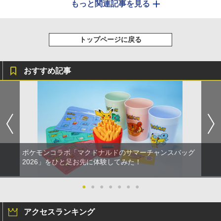
もっと関連記事を見る
トップページに戻る
おすすめ記事
ポケモンコラボ「マクドナルドのサマーチャンスバッグ
2026」をひと足お先に体験してみた！
●
●
●
●
●
●
●
アクセスランキング