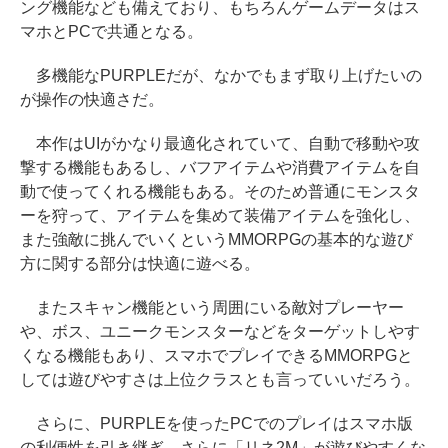
ング機能なども備えており、もちろんゲームデータはス
マホとPCで共通となる。
多機能なPURPLEだが、なかでもまず取り上げたいの
が操作の快適さだ。
本作はUIがかなり最適化されていて、自動で移動や攻
撃する機能もあるし、バフアイテムや消費アイテムを自
動で使ってくれる機能もある。そのため普通にモンスタ
ーを狩って、アイテムを集めて装備アイテムを強化し、
また強敵に挑んでいくというMMORPGの基本的な遊び
方に関する部分は快適に遊べる。
またスキャン機能という周囲にいる敵対プレーヤー
や、ボス、ユニークモンスターなどをターゲットしやす
くなる機能もあり、スマホでプレイできるMMORPGと
しては遊びやすさは上位クラスとも言っていいだろう。
さらに、PURPLEを使ったPCでのプレイはスマホ版
の利便性を引き継ぎ、さらに「リネ2M」が遊びやすくな