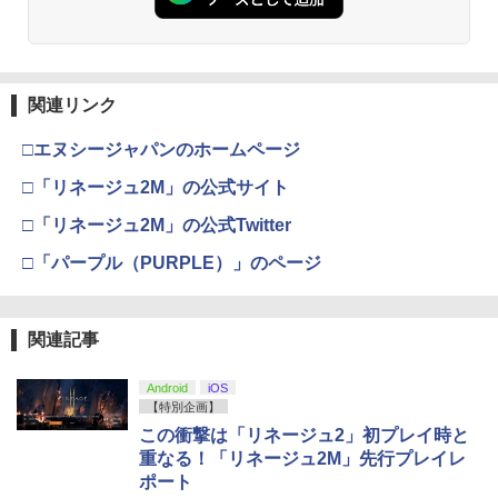
￥3,523
￥7,286
【純正品】Xbox ワイヤレス コントロー
3
ラー (カーボンブラック)
関連リンク
Nintendo Switch 2(日本語・国内専用)
【Amazon.co.jp限定】劇場版モノノ怪
【純正品】ディスクドライブ(CFI-ZDD1
3
3
3
第三章 蛇神 (Amazon.co.jp限定オリジ
J) PlayStation 5
￥8,020
ナル三方背収納ケース付きコレクション)
￥55,491
□エヌシージャパンのホームページ
(オリジナル特典:オリジナル巾着＋メー
￥11,849
カー特典:【坤と離】二振りの剣、十翼よ
□「リネージュ2M」の公式サイト
り来たる！スタジオ描き下ろしイラスト
【純正品】Xbox 充電式バッテリー + US
4
ボード付) [Blu-ray]
□「リネージュ2M」の公式Twitter
B-C ケーブル
【純正品】DualSense ワイヤレスコン
ニンテンドープリペイド番号 9000円|オ
4
4
￥10,780
□「パープル（PURPLE）」のページ
トローラー ミッドナイト ブラック(CFI-
ンラインコード版
￥2,618
ZCT2J01)
￥9,000
￥10,737
関連記事
劇場版「鬼滅の刃」無限城編 第一章 猗
4
窩座再来 完全生産限定版 [Blu-ray]
【国内正規品】Thrustmaster スラスト
5
マスター TH8S シフター - PC、PS4、P
Android
iOS
ニンテンドープリペイド番号 5000円|オ
5
￥8,698
【純正品】DualSense ワイヤレスコン
S5、PS5 Pro、Xbox One、Xbox Serie
【特別企画】
ンラインコード版
5
トローラー(CFI-ZCT2J)
s X|S 対応の高精度 H パターン シフター
この衝撃は「リネージュ2」初プレイ時と
￥5,000
重なる！「リネージュ2M」先行プレイレ
￥10,737
￥14,141
ポート
『映画 ラブライブ！蓮ノ空女学院スクー