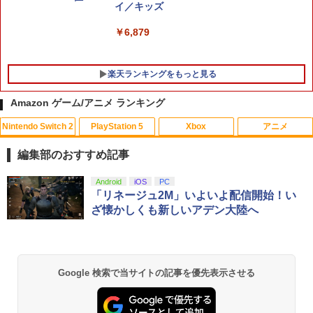
イ／キッズ
PS5 ARMORED CORE 6 FIRES OF RU
【4日20時からポイントUP! お買い物マ
￥8,055
5
5
BICON
ラソン】新品未開封品【Nランク】たま
￥6,879
ごっちパラダイス Tamagotchi Paradis
e パープルスカイ Purple Sky 45827697
￥5,500
33369
楽天ランキングをもっと見る
￥6,300
Amazon ゲーム/アニメ ランキング
Nintendo Switch 2
PlayStation 5
Xbox
アニメ
編集部のおすすめ記事
スプラトゥーン レイダース|オンライン
PlayStation 5 デジタル・エディション
【純正品】Xbox ワイヤレス コントロー
劇場版「鬼滅の刃」無限城編 第一章 猗
Android
iOS
PC
1
1
1
1
コード版
日本語専用 Console Language: Japan
ラー + USB-C® ケーブル
窩座再来 通常版 [Blu-ray]
「リネージュ2M」いよいよ配信開始！い
ese only (CFI-2200B01)
ざ懐かしくも新しいアデン大陸へ
￥5,832
￥8,300
￥3,982
￥55,000
【純正品】Xbox ワイヤレス コントロー
2
Google 検索で当サイトの記事を優先表示させる
スプラトゥーン レイダース -Switch2
劇場版「鬼滅の刃」無限城編 第一章 猗
Beast of Reincarnation -PS5 【特典】
ラー (ロボット ホワイト)
2
2
2
窩座再来 通常版 [DVD]
プロダクトコード 封入
￥6,447
￥7,681