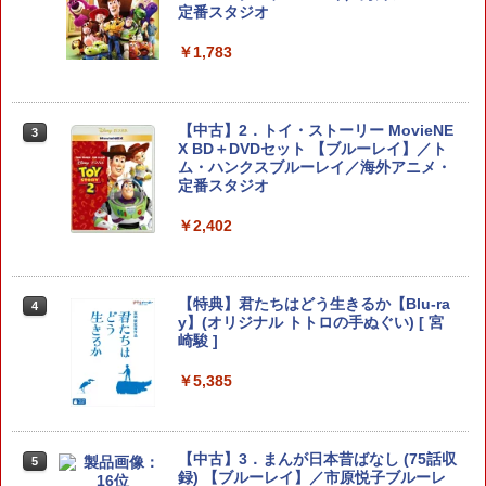
AGON QUEST I&II/ドラクエ1&2/DQ1&
トロ KTFC-003W(2553104)送料無料
定番スタジオ
2) スクウェア・エニックス(20251030)
￥7,710
￥2,940
￥1,783
￥4,180
【ダイヤ・プラチナ会員様限定！エント
3
リーでポイント10倍！】【新品】Switch
【レビュー特典】 山崎実業 【 蓋付き重
【中古】2．トイ・ストーリー MovieNE
3
3
2 ゲームソフト ゼルダ無双 封印戦記
【当店独自で＋P10倍★要エントリー】
ねられるゲーム機器収納ケース スマート
X BD＋DVDセット 【ブルーレイ】／ト
3
【中古】[PS5] ELDEN RING SHADOW
】smart 10312 10313Nintendo switch
ム・ハンクスブルーレイ／海外アニメ・
OF THE ERDTREE EDITION(エルデンリ
/ switch2 / switch2 Lite スイッチ2 収納
定番スタジオ
￥7,791
ング シャドウ オブ ジ エルドツリー エデ
収納ボックス 収納ケース 置き型 壁掛け
ィション) 通常版 フロム・ソフトウェア
収納BOX リビング 家電収納 シンプル お
￥2,402
(20240621)
しゃれ 白 黒
【ポスト投函】Nintendo Switch2 ゲー
4
￥4,780
￥3,190
ムソフト マリオ/ポケモン/ドラクエ/モ
ンハン/ゼルダ
【特典】君たちはどう生きるか【Blu-ra
4
y】(オリジナル トトロの手ぬぐい) [ 宮
崎駿 ]
￥5,800
グランド・セフト・オートV PS5版
任天堂 【Switch】Joy-Con充電グリッ
4
4
プ [HAC-A-ESSKA NSWジョイコンジュ
￥5,385
ウデングリップ]
￥4,948
【楽天ブックス限定特典+特典】空の軌
5
￥2,720
跡 the 2nd Nintendo Switch 2 Edition
(DLCチラシ：NEOブレイサー・アガッ
【中古】3．まんが日本昔ばなし (75話収
5
ト+【早期購入外付特典】DLCチラシ)
録) 【ブルーレイ】／市原悦子ブルーレ