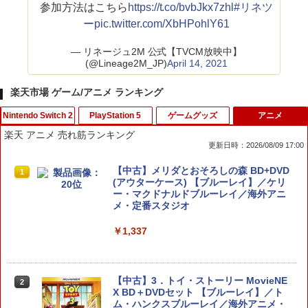
参加方法はこちら
https://t.co/bvbJkx7zhl
#リネツ
ー
pic.twitter.com/XbHPohlY61
— リネージュ2M 公式【TVCM放映中】
(@Lineage2M_JP)
April 14, 2021
楽天市場 ゲーム/アニメ ランキング
Nintendo Switch 2
PlayStation 5
ゲームグッズ
アニメ
楽天 アニメ 売れ筋ランキング
更新日時：2026/08/09 17:00
ゼルダの伝説 ブレス オブ ザ ワイルド
【ポイント5倍】PS5 Slim スタンド 新型
HDMI キャプチャーボード Switch/UVC
【中古】メリダとおそろしの森 BD+DVD
1
1
1
1
Nintendo Switch 2 Edition
縦置き 冷却ファン スタンド 冷却パッド
対応 4K 1080P Type C&USB A&USB
(アウターケース) 【ブルーレイ】／ケリ
縦置き 垂直 充電器 USB 静音 リモコン
C 2in1 ビデオ録画 ゲーム録画 ライブ配
ー・マクドナルドブルーレイ／海外アニ
収納 充電LEDランプ 充電指示ランプ付
信 Windows Mac switch2 PS5 iPhon
メ・定番スタジオ
￥7,680
滑り止め 冷却台 2台同時充電
e
￥1,337
￥3,600
￥1,780
任天堂 【Switch2】ゼルダの伝説 ブレス
2
オブ ザ ワイルド Nintendo Switch 2 Ed
【中古】3．トイ・ストーリー MovieNE
2
ition [NXS-P-AAAAH NSW2 ゼルダノデ
【当店独自で＋P10倍★要エントリー】
【10日は24時間限定クーポン配布】LIT
X BD＋DVDセット 【ブルーレイ】／ト
2
2
ンセツ ブレス オブ ザ ワイルド]
【中古】[PS5] ドラゴンクエストI&II(DR
HON ライソンプレイコンピューターレ
ム・ハンクスブルーレイ／海外アニメ・