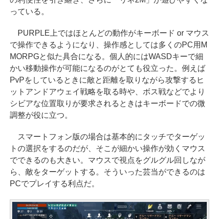
っている。
PURPLE上ではほとんどの動作がキーボード or マウス
で操作できるようになり、操作感としては多くのPC用M
MORPGと似た具合になる。個人的にはWASDキーで細
かい移動操作が可能になるのがとても役立った。例えば
PvPをしているときに敵と距離を取りながら攻撃するヒ
ットアンドアウェイ戦略を取る時や、ボス戦などでより
シビアな位置取りが要求されるときはキーボードでの微
調整が役に立つ。
スマートフォン版の場合は基本的にタッチでターゲッ
トの選択をするのだが、そこが細かい操作が効くマウス
でできるのも大きい。マウスで視点をグルグル回しなが
ら、敵をターゲットする。そういった芸当ができるのは
PCでプレイする利点だ。