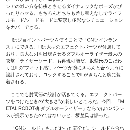
シアの戦い方を彷彿とさせるダイナミックなポーズがぴ
ったりハマる。もちろんどちらも差し替えなしでライフ
ルモード/ソードモードに変形し多彩なシチュエーション
をカバーできる。
IIはジョイントパーツを使うことで「GNツインラン
ス」にできる。IIIは大型のエフェクトパーツが付属して
おり、長大な刃を出現させるダブルオーライザー最大の
攻撃「ライザーソード」も再現可能だ。坂埜氏のこだわ
りはIIIの“フィット感”。パーツが腕にきちんと合うように
設計されており、ロックすることでIIIがきちんと腕に装
着される。
ここでも肘関節の設計が活きてくる。エフェクトパー
ツをつけたときの“大きさ”が楽しいところだ。今回、「M
ETAL ROBOT魂 ダブルオーライザー」ならではのバラン
スが提示できたのではないかと、坂埜氏は語った。
「GNシールド」もこだわった部分だ。シールドを合わ