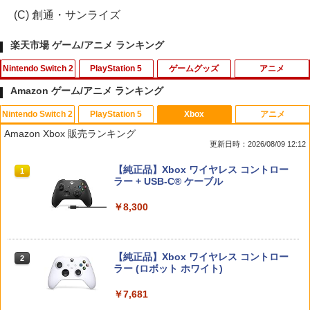
(C) 創通・サンライズ
楽天市場 ゲーム/アニメ ランキング
Nintendo Switch 2
PlayStation 5
ゲームグッズ
アニメ
Amazon ゲーム/アニメ ランキング
Nintendo Switch 2
PlayStation 5
Xbox
アニメ
ゼルダの伝説 ブレス オブ ザ ワイルド
【ポイント5倍】PS5 Slim スタンド 新型
HDMI キャプチャーボード Switch/UVC
【中古】メリダとおそろしの森 BD+DVD
1
1
1
1
Amazon Xbox 販売ランキング
Nintendo Switch 2 Edition
縦置き 冷却ファン スタンド 冷却パッド
対応 4K 1080P Type C&USB A&USB
(アウターケース) 【ブルーレイ】／ケリ
更新日時：2026/08/09 12:12
縦置き 垂直 充電器 USB 静音 リモコン
C 2in1 ビデオ録画 ゲーム録画 ライブ配
ー・マクドナルドブルーレイ／海外アニ
収納 充電LEDランプ 充電指示ランプ付
信 Windows Mac switch2 PS5 iPhon
メ・定番スタジオ
￥7,680
スプラトゥーン レイダース|オンライン
PlayStation 5 デジタル・エディション
【純正品】Xbox ワイヤレス コントロー
滑り止め 冷却台 2台同時充電
e
1
1
1
コード版
日本語専用 Console Language: Japan
ラー + USB-C® ケーブル
￥1,337
ese only (CFI-2200B01)
￥3,600
￥1,780
￥5,832
￥8,300
￥55,000
任天堂 【Switch2】ゼルダの伝説 ブレス
2
オブ ザ ワイルド Nintendo Switch 2 Ed
【中古】3．トイ・ストーリー MovieNE
2
ition [NXS-P-AAAAH NSW2 ゼルダノデ
【当店独自で＋P10倍★要エントリー】
【10日は24時間限定クーポン配布】LIT
X BD＋DVDセット 【ブルーレイ】／ト
2
2
ンセツ ブレス オブ ザ ワイルド]
【純正品】Xbox ワイヤレス コントロー
【中古】[PS5] ドラゴンクエストI&II(DR
HON ライソンプレイコンピューターレ
ム・ハンクスブルーレイ／海外アニメ・
2
スプラトゥーン レイダース -Switch2
Beast of Reincarnation -PS5 【特典】
ラー (ロボット ホワイト)
2
AGON QUEST I&II/ドラクエ1&2/DQ1&
トロ KTFC-003W(2553104)送料無料
定番スタジオ
2
プロダクトコード 封入
2) スクウェア・エニックス(20251030)
￥7,710
￥6,447
￥7,681
￥2,940
￥1,783
￥7,286
￥4,180