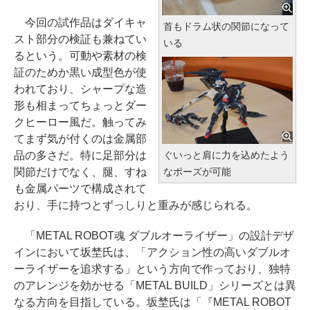
今回の試作品はダイキャ
首もドラム状の関節になって
スト部分の検証も兼ねてい
いる
るという。可動や素材の検
証のためか黒い成型色が使
われており、シャープな造
形も相まってちょっとダー
クヒーロー風だ。触ってみ
てまず気が付くのは金属部
品の多さだ。特に足部分は
ぐいっと肩に力を込めたよう
関節だけでなく、腿、すね
なポーズが可能
も金属パーツで構成されて
おり、手に持つとずっしりと重みが感じられる。
「METAL ROBOT魂 ダブルオーライザー」の設計デザ
インにおいて坂埜氏は、「アクション性の高いダブルオ
ーライザーを追求する」という方向で作っており、独特
のアレンジを効かせる「METAL BUILD」シリーズとは異
なる方向を目指している。坂埜氏は「『METAL ROBOT