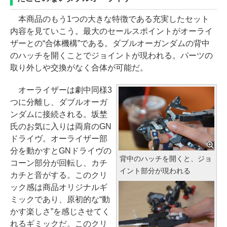
本商品のもう1つの大きな特徴である充実したセット
内容を見ていこう。最大のセールスポイントがオーライ
ザーとの“合体機構”である。ダブルオーガンダムの背中
のハッチを開くことでジョイントが現われる。パーツの
取り外しや交換がなく合体が可能だ。
オーライザーは劇中同様3
つに分離し、ダブルオーガ
ンダムに接続される。坂埜
氏のお気に入りは両肩のGN
ドライヴ。オーライザー部
分を動かすとGNドライヴの
背中のハッチを開くと、ジョ
コーン部分が回転し、カチ
イント部分が現われる
カチと音がする。このクリ
ック感は商品オリジナルギ
ミックであり、原初的な“動
かす楽しさ”を感じさせてく
れるギミックだ。このクリ