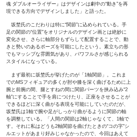
魂 ダブルオーライザー』はデザインは劇中の“動き”を再
現できる方向でデザインしました」と語った。
坂埜氏のこだわりは特に“関節”に込められている。手
足の関節の“位置”をオリジナルのデザイン画とは絶妙に
変化させ、さらに軸部分もずらして配置することで、動
きと勢いのあるポーズを可能にしたという。素立ちの形
でもマッシブな雰囲気があり、パワフルさが感じられる
スタイルになっている。
まず最初に坂埜氏が挙げたのが「1軸関節」。これま
でのMSフィギュアの多くが肘や膝を深く曲げるために上
腕と前腕の間、腿とすねの間に関節パーツを挟み込み“2
軸”にすることで手を肩につけたり、正座をさせることが
できるほどに深く曲がる表現を可能にしていたのだが、
坂埜氏は1軸で腕や足がしっかり曲がるように関節の軸
を調整している。「人間の関節は2軸じゃなくて、1軸で
す。それに私はどうも2軸関節を曲げたときの“コの字”シ
ルエットがあまり好みじゃなかったので、今回はあえて