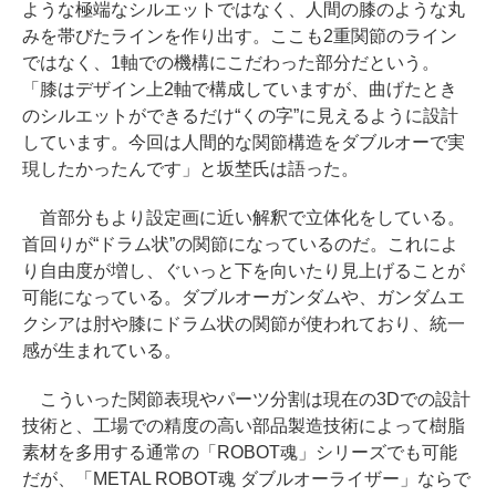
ような極端なシルエットではなく、人間の膝のような丸
みを帯びたラインを作り出す。ここも2重関節のライン
ではなく、1軸での機構にこだわった部分だという。
「膝はデザイン上2軸で構成していますが、曲げたとき
のシルエットができるだけ“くの字”に見えるように設計
しています。今回は人間的な関節構造をダブルオーで実
現したかったんです」と坂埜氏は語った。
首部分もより設定画に近い解釈で立体化をしている。
首回りが“ドラム状”の関節になっているのだ。これによ
り自由度が増し、ぐいっと下を向いたり見上げることが
可能になっている。ダブルオーガンダムや、ガンダムエ
クシアは肘や膝にドラム状の関節が使われており、統一
感が生まれている。
こういった関節表現やパーツ分割は現在の3Dでの設計
技術と、工場での精度の高い部品製造技術によって樹脂
素材を多用する通常の「ROBOT魂」シリーズでも可能
だが、「METAL ROBOT魂 ダブルオーライザー」ならで