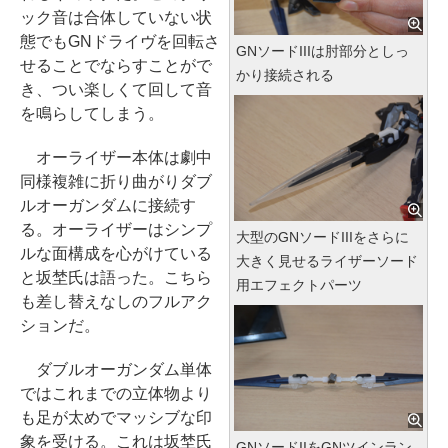
ック音は合体していない状
態でもGNドライヴを回転さ
GNソードIIIは肘部分としっ
せることでならすことがで
かり接続される
き、つい楽しくて回して音
を鳴らしてしまう。
オーライザー本体は劇中
同様複雑に折り曲がりダブ
ルオーガンダムに接続す
る。オーライザーはシンプ
大型のGNソードIIIをさらに
ルな面構成を心がけている
大きく見せるライザーソード
と坂埜氏は語った。こちら
用エフェクトパーツ
も差し替えなしのフルアク
ションだ。
ダブルオーガンダム単体
ではこれまでの立体物より
も足が太めでマッシブな印
象を受ける。これは坂埜氏
GNソードIIをGNツインラン