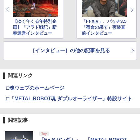
カー特典:【坤と離】二振りの剣、十翼よ
り来たる！スタジオ描き下ろしイラスト
ボード付) [Blu-ray]
【ゆく年くる年特別企
「FFXIV」、パッチ3.5
￥10,780
画】「アラド戦記」新
「宿命の果て」実装直
春運営インタビュー
前インタビュー
劇場版「鬼滅の刃」無限城編 第一章 猗
4
［インタビュー］の他の記事を見る
窩座再来 完全生産限定版 [Blu-ray]
￥8,698
関連リンク
□魂ウェブのホームページ
『映画 ラブライブ！蓮ノ空女学院スクー
5
ルアイドルクラブ Bloom Garden Part
□「METAL ROBOT魂 ダブルオーライザー」特設サイト
y』Blu-ray（特装限定版）
￥8,589
関連記事
Toy
「Ex-Sガンダム」、「METAL ROBOT