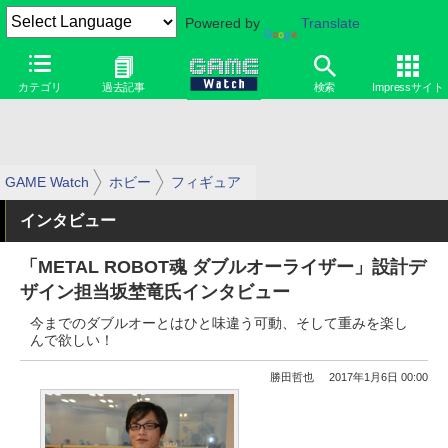
Powered by
Translate
カテゴリ
過去記事
検索
Impressサイト
GAME Watch
ホビー
フィギュア
インタビュー
「METAL ROBOT魂 ダブルオーライザー」設計デ
ザイン担当坂埜竜氏インタビュー
今までのダブルオーとはひと味違う可動、そして重みを楽し
んで欲しい！
勝田哲也
2017年1月6日 00:00