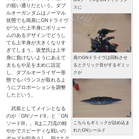
の狙い通りだという。ダブ
スに
ルオーガンダムはノーマル
状態でも両肩にGNドライヴ
がついた上半身にボリュー
ムのあるデザインでどうし
ても上半身が大きくなりす
ぎてしまう。坂埜氏は上半
身に負けないようにあえて
肩のGNドライヴは回転させ
太ももや足を太めに設定
るとクリック音がするギミッ
し、ダブルオーライザー形
クが
態でもバランスが取れるよ
うにプロポーションを調整
したという。
武装としてメインとなる
のが「GNソードII」と「GN
こちらもギミックが詰め込ま
ソードIII」。IIは二刀流の軽
れたGNシールド
やかでスピーディな戦いの
ポーズが似合うし、IIIはエク