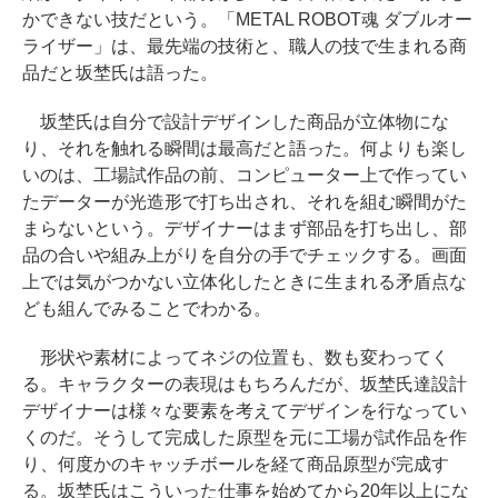
かできない技だという。「METAL ROBOT魂 ダブルオー
ライザー」は、最先端の技術と、職人の技で生まれる商
品だと坂埜氏は語った。
坂埜氏は自分で設計デザインした商品が立体物にな
り、それを触れる瞬間は最高だと語った。何よりも楽し
いのは、工場試作品の前、コンピューター上で作ってい
たデーターが光造形で打ち出され、それを組む瞬間がた
まらないという。デザイナーはまず部品を打ち出し、部
品の合いや組み上がりを自分の手でチェックする。画面
上では気がつかない立体化したときに生まれる矛盾点な
ども組んでみることでわかる。
形状や素材によってネジの位置も、数も変わってく
る。キャラクターの表現はもちろんだが、坂埜氏達設計
デザイナーは様々な要素を考えてデザインを行なってい
くのだ。そうして完成した原型を元に工場が試作品を作
り、何度かのキャッチボールを経て商品原型が完成す
る。坂埜氏はこういった仕事を始めてから20年以上にな