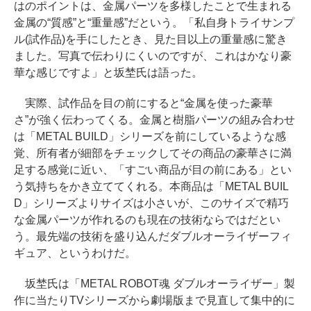
はのポイントは、金属パーツを多様したことで生まれる
金属の“質感”と“重量感”だという。「私自身トライサンプ
ル(試作品)を手にしたとき、見た目以上の重量感に驚き
ました。写真で伝わりにくいのですが、これはかなり豪
華な感じですよ」と坂埜氏は語った。
実際、試作品を目の前にすると“金属を使った豪華
さ”が強く伝わってくる。金属と樹脂パーツの組み合わせ
は「METAL BUILD」シリーズを前にしているような感
覚、所有者が細部をチェックしてその商品の豪華さに満
足する感覚に近い、「すごい商品が目の前にある」とい
う気持ちをかき立ててくれる。本商品は「METAL BUIL
D」シリーズよりサイズは小さいが、このサイズで精巧
な金属パーツが作れるのも現在の技術ならではだとい
う。最先端の技術を盛り込んだダブルオーライザーフィ
ギュア、というわけだ。
坂埜氏は「METAL ROBOT魂 ダブルオーライザー」製
作に当たりTVシリーズから劇場版まで見直して集中的に