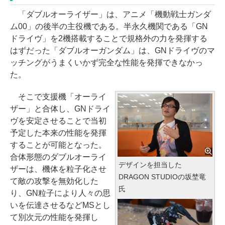
「ダブルオーライザー」は、アニメ「機動戦士ガンダ
ム00」の後半の主役機である。半永久機関である「GN
ドライヴ」を2機搭載することで規格外の力を発揮する
はずだった「ダブルオーガンダム」は、GNドライヴのマ
ッチングがうまくいかず完全な性能を発揮できなかっ
た。
そこで支援機「オーライ
ザー」と合体し、GNドライ
ヴを安定させることで当初
予定した本来の性能を発揮
することが可能となった。
合体形態のダブルオーライ
デザインを担当した
ザーは、機体を粒子化させ
DRAGON STUDIOの坂埜竜
て敵の攻撃を無効化した
氏
り、GN粒子により人々の思
いを伝達させるなどMSとし
て別次元の性能を発揮し