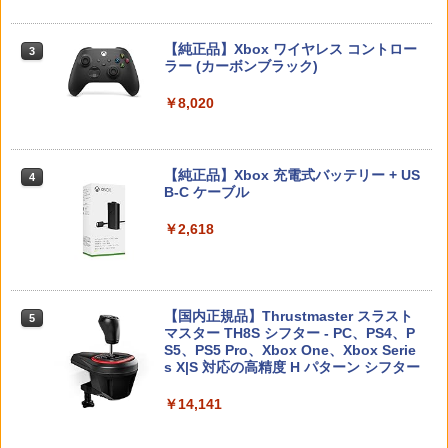
【ダイヤ・プラチナ会員様限定！エント
3
リーでポイント10倍！】【新品】Switch
【純正品】Xbox ワイヤレス コントロー
【レビュー特典】 山崎実業 【 蓋付き重
【中古】2．トイ・ストーリー MovieNE
3
3
3
2 ゲームソフト ゼルダ無双 封印戦記
ラー (カーボンブラック)
【当店独自で＋P10倍★要エントリー】
ねられるゲーム機器収納ケース スマート
X BD＋DVDセット 【ブルーレイ】／ト
3
Nintendo Switch 2(日本語・国内専用)
【純正品】ディスクドライブ(CFI-ZDD1
3
3
【中古】[PS5] ELDEN RING SHADOW
】smart 10312 10313Nintendo switch
ム・ハンクスブルーレイ／海外アニメ・
J) PlayStation 5
OF THE ERDTREE EDITION(エルデンリ
/ switch2 / switch2 Lite スイッチ2 収納
定番スタジオ
￥7,791
￥8,020
￥55,491
ング シャドウ オブ ジ エルドツリー エデ
収納ボックス 収納ケース 置き型 壁掛け
￥11,849
ィション) 通常版 フロム・ソフトウェア
収納BOX リビング 家電収納 シンプル お
￥2,402
(20240621)
しゃれ 白 黒
【ポスト投函】Nintendo Switch2 ゲー
【純正品】Xbox 充電式バッテリー + US
4
4
￥4,780
￥3,190
ムソフト マリオ/ポケモン/ドラクエ/モ
B-C ケーブル
【純正品】DualSense ワイヤレスコン
ンハン/ゼルダ
ニンテンドープリペイド番号 9000円|オ
4
【特典】君たちはどう生きるか【Blu-ra
4
4
トローラー ミッドナイト ブラック(CFI-
ンラインコード版
y】(オリジナル トトロの手ぬぐい) [ 宮
￥2,618
ZCT2J01)
崎駿 ]
￥5,800
グランド・セフト・オートV PS5版
任天堂 【Switch】Joy-Con充電グリッ
￥9,000
4
4
￥10,737
プ [HAC-A-ESSKA NSWジョイコンジュ
￥5,385
ウデングリップ]
￥4,948
【国内正規品】Thrustmaster スラスト
【楽天ブックス限定特典+特典】空の軌
5
5
￥2,720
マスター TH8S シフター - PC、PS4、P
跡 the 2nd Nintendo Switch 2 Edition
ニンテンドープリペイド番号 5000円|オ
5
【純正品】DualSense ワイヤレスコン
S5、PS5 Pro、Xbox One、Xbox Serie
(DLCチラシ：NEOブレイサー・アガッ
ンラインコード版
5
【中古】3．まんが日本昔ばなし (75話収
5
トローラー(CFI-ZCT2J)
s X|S 対応の高精度 H パターン シフター
ト+【早期購入外付特典】DLCチラシ)
録) 【ブルーレイ】／市原悦子ブルーレ
イ／キッズ
￥5,000
PS5 ARMORED CORE 6 FIRES OF RU
￥10,737
￥14,141
【4日20時からポイントUP! お買い物マ
￥8,055
5
5
BICON
ラソン】新品未開封品【Nランク】たま
￥6,879
ごっちパラダイス Tamagotchi Paradis