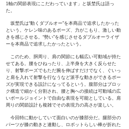
1軸の関節表現にこだわっています」と坂埜氏は語っ
た。
坂埜氏は“動くダブルオー”を本商品で追求したかった
という。ケレン味のあるポーズ、力がこもり、激しい動
きを感じさせる。“勢い”を感じさせるダブルオーライザ
ーを本商品で追求したかったという。
このため、胴周り、肩の関節にも幅広い可動域が持た
せてある。腰をひねったり、上半身を大きく反らせた
り、射撃ポーズでもただ腕を伸ばすだけでなく、ぐいっ
と肩を入れて射撃を行なうなど派手な動きができるポー
ズが実現できる設計になってるという。腹部分はブロッ
ク構造で細かく分割され、腰と胸への接続は可動域の広
いボールジョイントで自由な表現を可能としている。肩
周りの関節設計も複雑でその表現力の高さが楽しい。
今回特に動かしていて面白いのが膝部分だ。腿部分の
パーツが膝の動きと連動し、ロボットらしい棒が折れた