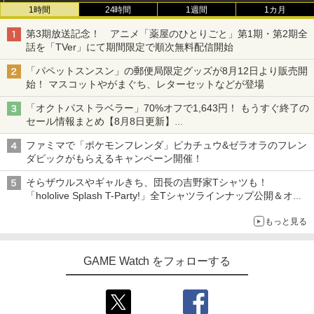
1時間
24時間
1週間
1カ月
第3期放送記念！ アニメ「薬屋のひとりごと」第1期・第2期全
話を「TVer」にて期間限定で順次無料配信開始
「パペットスンスン」の郵便局限定グッズが8月12日より販売開
始！ マスコットやがまぐち、レターセットなどが登場
「オクトパストラベラー」70%オフで1,643円！ もうすぐ終了の
セール情報まとめ【8月8日更新】
ニンテンドーeショップでは「大神 絶景版」が67%オフで990円
ファミマで「ポケモンフレンダ」ピカチュウ&ゼラオラのフレン
ダピックがもらえるキャンペーン開催！
そらザウルスやギャルきち、団長の吉野家Tシャツも！
「hololive Splash T-Party!」全Tシャツラインナップ公開＆オン
ライン販売開始
もっと見る
GAME Watch をフォローする