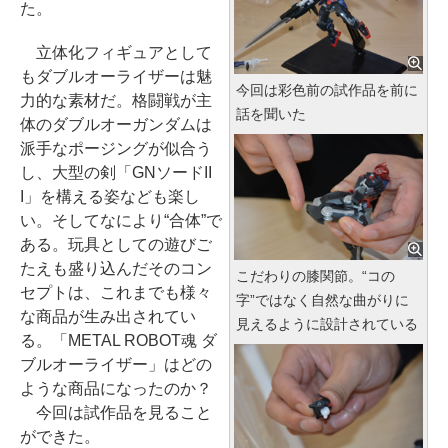
た。
立体化フィギュアとして
もダブルオーライザーは魅
今回は彩色前の試作品を前に
力的な素材だ。格闘戦が主
話を聞いた
体のダブルオーガンダムは
派手なポージングが似合う
し、大型の剣「GNソードII
I」を構える姿なども楽し
い。そしてなにより“合体”で
ある。玩具としての遊びご
たえも盛り込んだそのコン
こだわりの膝関節。“コの
セプトは、これまでも様々
字”ではなく自然な曲がりに
な商品が生み出されてい
見えるように設計されている
る。「METAL ROBOT魂 ダ
ブルオーライザー」はどの
ような商品になったのか？
今回は試作品を見ること
ができた。