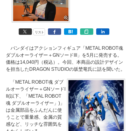
リスト
バンダイはアクションフィギュア「METAL ROBOT魂
ダブルオーライザー＋GNソードIII」を5月に発売する。
価格は14,040円（税込）。今回、本商品の設計デザイン
を担当したDRAGON STUDIOの坂埜竜氏に話を聞いた。
「METAL ROBOT魂 ダブ
ルオーライザー＋GNソードI
II(以下、「METAL ROBOT
魂 ダブルオーライザー」)」
は金属部品をふんだんに使
うことで重量感、金属の質
感など、リッチな雰囲気を