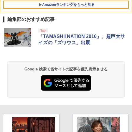
e パープルスカイ Purple Sky 45827697
￥5,500
Amazonランキングをもっと見る
33369
￥6,300
編集部のおすすめ記事
劇場版「鬼滅の刃」無限城編 第一章 猗
Toy
1
窩座再来 通常版 [Blu-ray]
「TAMASHII NATION 2016」、超巨大サ
イズの「ズワウス」出展
￥3,982
Google 検索で当サイトの記事を優先表示させる
劇場版「鬼滅の刃」無限城編 第一章 猗
2
窩座再来 通常版 [DVD]
￥3,523
【Amazon.co.jp限定】劇場版モノノ怪
3
第三章 蛇神 (Amazon.co.jp限定オリジ
ナル三方背収納ケース付きコレクション)
(オリジナル特典:オリジナル巾着＋メー