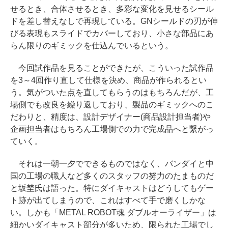
せるとき、合体させるとき、多彩な変化を見せるシール
ドを差し替えなしで再現している。GNシールドの刃が伸
びる表現もスライドでカバーしており、小さな部品にあ
らん限りのギミックを仕込んでいるという。
今回試作品を見ることができたが、こういった試作品
を3～4回作り直して仕様を決め、商品が作られるとい
う。気がついた点を直してもらうのはもちろんだが、工
場側でも改良を繰り返しており、製品のギミックへのこ
だわりと、精度は、設計デザイナー(商品設計担当者)や
企画担当者はもちろん工場側での力で完成品へと繋がっ
ていく。
それは一朝一夕でできるものではなく、バンダイと中
国の工場の職人など多くのスタッフの努力のたまものだ
と坂埜氏は語った。特にダイキャストはどうしてもゲー
ト跡が出てしまうので、これはすべて手で磨くしかな
い。しかも「METAL ROBOT魂 ダブルオーライザー」は
細かいダイキャスト部分が多いため、限られた工場でし