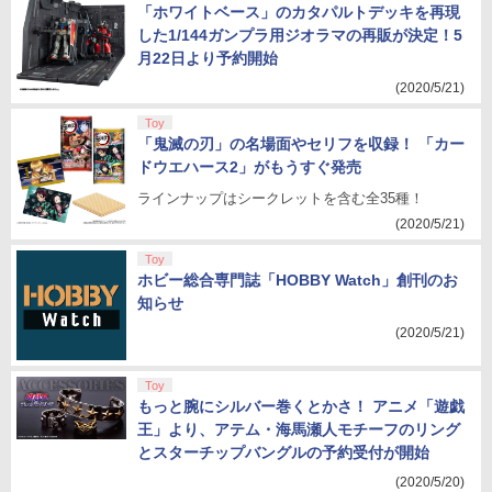
「ホワイトベース」のカタパルトデッキを再現
した1/144ガンプラ用ジオラマの再販が決定！5
月22日より予約開始
(2020/5/21)
Toy
「鬼滅の刃」の名場面やセリフを収録！ 「カー
ドウエハース2」がもうすぐ発売
ラインナップはシークレットを含む全35種！
(2020/5/21)
Toy
ホビー総合専門誌「HOBBY Watch」創刊のお
知らせ
(2020/5/21)
Toy
もっと腕にシルバー巻くとかさ！ アニメ「遊戯
王」より、アテム・海馬瀬人モチーフのリング
とスターチップバングルの予約受付が開始
(2020/5/20)