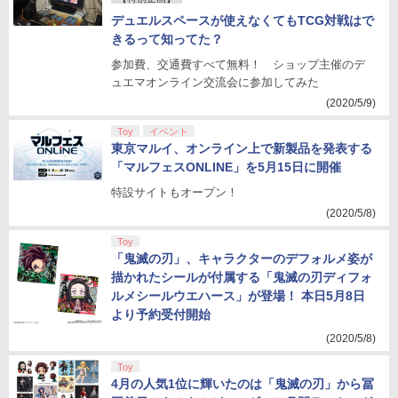
デュエルスペースが使えなくてもTCG対戦はで
きるって知ってた？
参加費、交通費すべて無料！ ショップ主催のデ
ュエマオンライン交流会に参加してみた
(2020/5/9)
Toy
イベント
東京マルイ、オンライン上で新製品を発表する
「マルフェスONLINE」を5月15日に開催
特設サイトもオープン！
(2020/5/8)
Toy
「鬼滅の刃」、キャラクターのデフォルメ姿が
描かれたシールが付属する「鬼滅の刃ディフォ
ルメシールウエハース」が登場！ 本日5月8日
より予約受付開始
(2020/5/8)
Toy
4月の人気1位に輝いたのは「鬼滅の刃」から冨