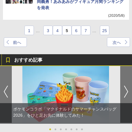
岡義勇！あみあみがフィギュア月間ランキング
を発表
(2020/5/8)
1
…
3
4
5
6
7
…
25
前へ
次へ
おすすめ記事
ポケモンコラボ「マクドナルドのサマーチャンスバッグ
2026」をひと足お先に体験してみた！
●
●
●
●
●
●
●