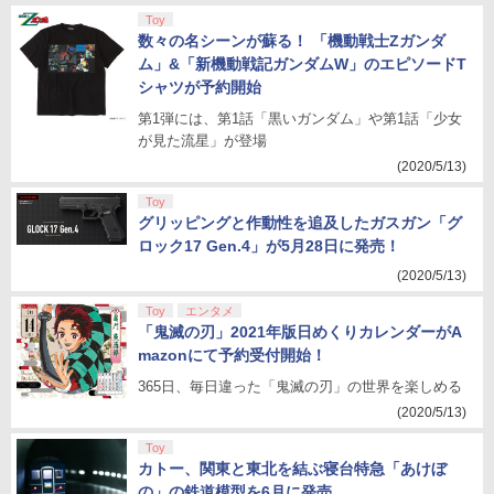
Toy
数々の名シーンが蘇る！ 「機動戦士Zガンダ
ム」&「新機動戦記ガンダムW」のエピソードT
シャツが予約開始
第1弾には、第1話「黒いガンダム」や第1話「少女
が見た流星」が登場
(2020/5/13)
Toy
グリッピングと作動性を追及したガスガン「グ
ロック17 Gen.4」が5月28日に発売！
(2020/5/13)
Toy
エンタメ
「鬼滅の刃」2021年版日めくりカレンダーがA
mazonにて予約受付開始！
365日、毎日違った「鬼滅の刃」の世界を楽しめる
(2020/5/13)
Toy
カトー、関東と東北を結ぶ寝台特急「あけぼ
の」の鉄道模型を6月に発売