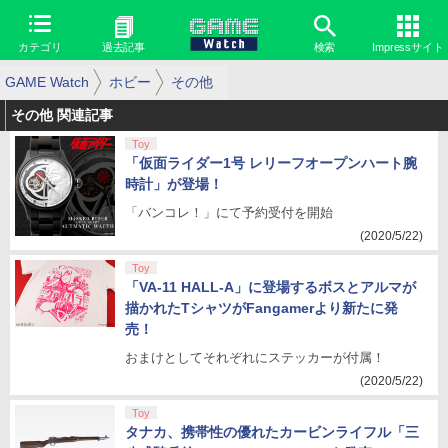
カテゴリ
過去記事
検索
Impressサイト
GAME Watch
ホビー
その他
その他 関連記事
Toy
「仮面ライダー1号 レリーフオープンハート腕
時計」が登場！
「バンコレ！」にて予約受付を開始
(2020/5/22)
Toy
「VA-11 HALL-A」に登場するボスとアルマが
描かれたTシャツがFangamerより新たに発
売！
おまけとしてそれぞれにステッカーが付属！
(2020/5/22)
Toy
タナカ、携帯性の優れたカービンライフル「三