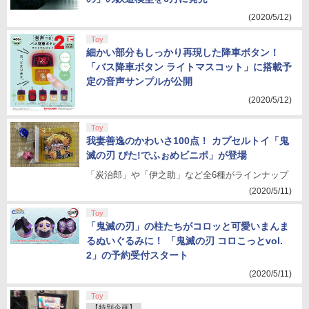
(2020/5/12)
Toy
細かい部分もしっかり再現した降車ボタン！
「バス降車ボタン ライトマスコット」に搭載予
定の音声サンプルが公開
(2020/5/12)
Toy
我妻善逸のかわいさ100点！ カプセルトイ「鬼
滅の刃 ぴた!でふぉめビニポ」が登場
「炭治郎」や「伊之助」など全6種がラインナップ
(2020/5/11)
Toy
「鬼滅の刃」の柱たちがコロッと可愛いまんま
るぬいぐるみに！ 「鬼滅の刃 コロこっとvol.
2」の予約受付スタート
(2020/5/11)
Toy
【特別企画】