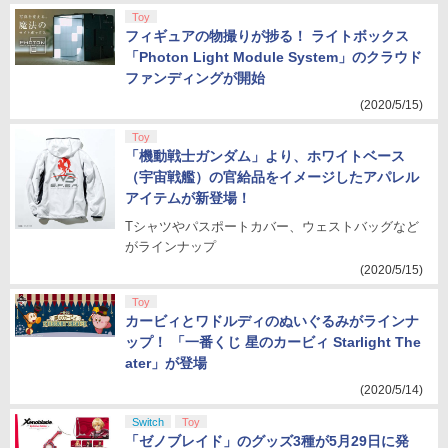
Toy
フィギュアの物撮りが捗る！ ライトボックス
「Photon Light Module System」のクラウド
ファンディングが開始
(2020/5/15)
Toy
「機動戦士ガンダム」より、ホワイトベース
（宇宙戦艦）の官給品をイメージしたアパレル
アイテムが新登場！
Tシャツやパスポートカバー、ウェストバッグなど
がラインナップ
(2020/5/15)
Toy
カービィとワドルディのぬいぐるみがラインナ
ップ！ 「一番くじ 星のカービィ Starlight The
ater」が登場
(2020/5/14)
Switch
Toy
「ゼノブレイド」のグッズ3種が5月29日に発