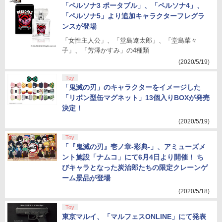
「ペルソナ3 ポータブル」、「ペルソナ4」、
「ペルソナ5」より追加キャラクターフレグラ
ンスが登場
「女性主人公」、「堂島遼太郎」、「堂島菜々
子」、「芳澤かすみ」の4種類
(2020/5/19)
Toy
「鬼滅の刃」のキャラクターをイメージした
「リボン型缶マグネット」13個入りBOXが発売
決定！
(2020/5/19)
Toy
「『鬼滅の刃』壱ノ章-彩典-」、アミューズメ
ント施設「ナムコ」にて6月4日より開催！ ち
びキャラとなった炭治郎たちの限定クレーンゲ
ーム景品が登場
(2020/5/18)
Toy
東京マルイ、「マルフェスONLINE」にて発表