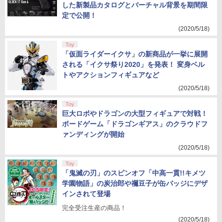
した新製品カタログとバーチャル背景を期間限
定で公開！
(2020/5/18)
Toy
「仮面ライダーイクサ」の新商品が一挙に展開
される「イクサ祭り2020」を発表！ 変身ベル
トやアクションフィギュアなど
(2020/5/18)
Toy
巨大ロボやドラゴンの大型フィギュアで対戦！
ボードゲーム「ドラゴンギアス」のクラウドフ
ァンディングが開始
(2020/5/18)
Toy
「鬼滅の刃」のスピンオフ「中高一貫!!キメツ
学園物語」の炭治郎や禰豆子が缶バッジにデザ
インされて登場
完全受注生産の商品！
(2020/5/18)