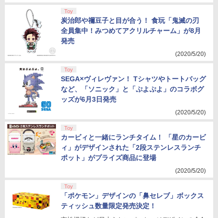
Toy
炭治郎や禰豆子と目が合う！ 食玩「鬼滅の刃
全員集中！みつめてアクリルチャーム」が8月
発売
(2020/5/20)
Toy
SEGA×ヴィレヴァン！ Tシャツやトートバッグ
など、「ソニック」と「ぷよぷよ」のコラボグ
ッズが6月3日発売
(2020/5/20)
Toy
カービィと一緒にランチタイム！ 「星のカービ
ィ」がデザインされた「2段ステンレスランチ
ポット」がプライズ商品に登場
(2020/5/20)
Toy
「ポケモン」デザインの「鼻セレブ」ボックス
ティッシュ数量限定発売決定！