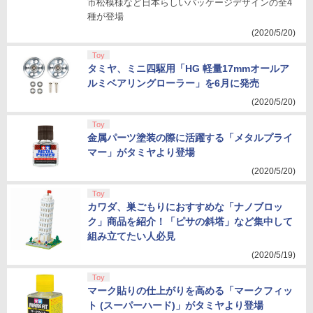
市松模様など日本らしいパッケージデザインの全4
種が登場
(2020/5/20)
Toy
タミヤ、ミニ四駆用「HG 軽量17mmオールア
ルミベアリングローラー」を6月に発売
(2020/5/20)
Toy
金属パーツ塗装の際に活躍する「メタルプライ
マー」がタミヤより登場
(2020/5/20)
Toy
カワダ、巣ごもりにおすすめな「ナノブロッ
ク」商品を紹介！「ピサの斜塔」など集中して
組み立てたい人必見
(2020/5/19)
Toy
マーク貼りの仕上がりを高める「マークフィッ
ト (スーパーハード)」がタミヤより登場