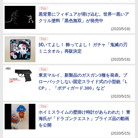
Toy
黒背景にフィギュアが溶け込む。世界一黒いア
クリル塗料「黒色無双」が発売中
(2020/5/18)
Toy
拭いてよし！ 飾ってよし！ ガチャ「鬼滅の刃
ミニタオル」再販決定
(2020/5/16)
Toy
東京マルイ、新製品のガスガン3種を発表。ブ
ローバックしない固定スライド式の小型銃「L
CP」、「ボディガード.380」など
(2020/5/15)
Toy
ホイミスライムの壁掛け時計があらわれた！ 青
海氏が「ドラゴンクエスト」プライズ品の動画
を公開
(2020/5/15)