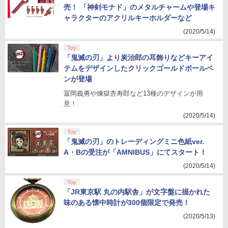
売！ 「神剣モナド」のメタルチャームや登場キ
ャラクターのアクリルキーホルダーなど
(2020/5/14)
Toy
「鬼滅の刃」より炭治郎の耳飾りなどキーアイ
テムをデザインしたクリックゴールドボールペ
ンが登場
冨岡義勇や煉獄杏寿郎など13種のデザインが用
意！
(2020/5/14)
Toy
「鬼滅の刃」のトレーディングミニ色紙ver.
A・Bの受注が「AMNIBUS」にてスタート！
(2020/5/14)
Toy
「JR東京駅 丸の内駅舎」が文字盤に描かれた
味のある懐中時計が300個限定で発売！
(2020/5/13)