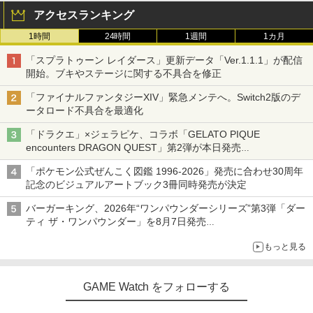
アクセスランキング
1時間
24時間
1週間
1カ月
「スプラトゥーン レイダース」更新データ「Ver.1.1.1」が配信
開始。ブキやステージに関する不具合を修正
「ファイナルファンタジーXIV」緊急メンテへ。Switch2版のデ
ータロード不具合を最適化
「ドラクエ」×ジェラピケ、コラボ「GELATO PIQUE
encounters DRAGON QUEST」第2弾が本日発売
アイスカップに入ったスライムやわたぼう、ベビーサタンなどが
「ポケモン公式ぜんこく図鑑 1996-2026」発売に合わせ30周年
オリジナルアートで登場
記念のビジュアルアートブック3冊同時発売が決定
バーガーキング、2026年“ワンパウンダーシリーズ”第3弾「ダー
ティ ザ・ワンパウンダー」を8月7日発売
「特製ガーリックマヨソース」を使用した超大型チーズバーガー
もっと見る
GAME Watch をフォローする