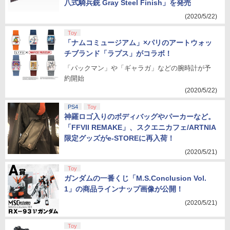
八式騎兵銃 Gray Steel Finish」を発売
(2020/5/22)
Toy
「ナムコミュージアム」×パリのアートウォッ
チブランド「ラプス」がコラボ！
「パックマン」や「ギャラガ」などの腕時計が予
約開始
(2020/5/22)
PS4
Toy
神羅ロゴ入りのボディバッグやパーカーなど。
「FFVII REMAKE」、スクエニカフェ/ARTNIA
限定グッズがe-STOREに再入荷！
(2020/5/21)
Toy
ガンダムの一番くじ「M.S.Conclusion Vol.
1」の商品ラインナップ画像が公開！
(2020/5/21)
Toy