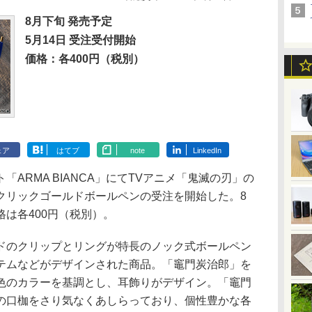
8月下旬 発売予定
5月14日 受注受付開始
価格：各400円（税別）
ェア
はてブ
note
LinkedIn
ARMA BIANCA」にてTVアニメ「鬼滅の刃」の
クリックゴールドボールペンの受注を開始した。8
は各400円（税別）。
のクリップとリングが特長のノック式ボールペン
テムなどがデザインされた商品。「竈門炭治郎」を
色のカラーを基調とし、耳飾りがデザイン。「竈門
の口枷をさり気なくあしらっており、個性豊かな各