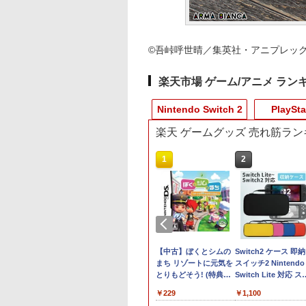
©吾峠呼世晴／集英社・アニプレックス・
楽天市場 ゲーム/アニメ ラン
Nintendo Switch 2
PlaySta
楽天 ゲームグッズ 売れ筋ラン
8
10
10
1
1
1
2
2
2
ーム
オカート ワールド
】Marvel’s
[Switch 2] ぽこ あ ポケモン エキスパ
Joy-Con 2 (L) ブル
鬼武者 Way of the
【楽天ブックス限定特
【中古】PS5ドラゴン
【中古】ぼくとシムの
[Switch 2] マリオ
がんばれゴエモン大
Switch2 ケース 即納
チ
tendo Switch 2] /
lverine(【早期購入
ンションパス（ダウンロード版）
ー/(R) ライトイエロー
Sword 【PS5】 ELJM-
典】ドンキーコング バ
クエストVII
まち リゾートに元気を
ス フィーバー （ダ
合！ PS5版
スイッチ2 Nintendo
ル
ム
特典】DLC)
※3,200ポイントまでご利用可
30821
ナンザ(「スーパーマリ
Reimagined
とりもどそう! (特典無
ロード版） ※6,40
Switch Lite 対応 ス
￥9,980
￥4,890
グ
オ」ステッカー2種)
し)
イントまでご利用可 
ッチ スイッチツー 
980
620
￥4,400
￥7,641
￥7,902
￥4,518
￥229
￥7,979
￥1,100
テンドー カバー ポ