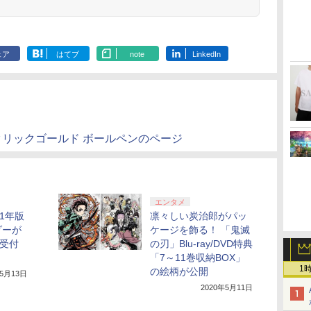
の剣、十翼より来た
る！スタジオ描き下ろ
しイラストボード付)
[Blu-ray]
ェア
はてブ
note
LinkedIn
刃」クリックゴールド ボールペンのページ
エンタメ
1年版
凛々しい炭治郎がパッ
ダーが
ケージを飾る！ 「鬼滅
約受付
の刃」Blu-ray/DVD特典
「7～11巻収納BOX」
1
の絵柄が公開
年5月13日
2020年5月11日