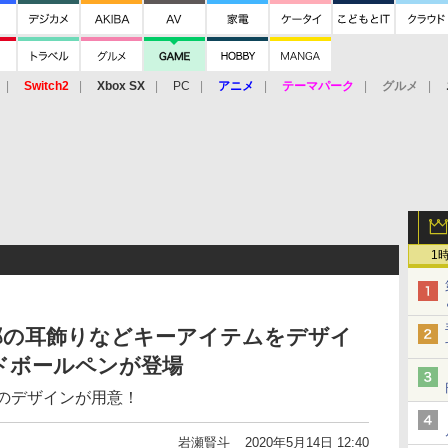
Switch2
Xbox SX
PC
アニメ
テーマパーク
グルメ
 Vita
3DS
アーケード
VR
1
郎の耳飾りなどキーアイテムをデザイ
ドボールペンが登場
種のデザインが用意！
岩瀬賢斗
2020年5月14日 12:40