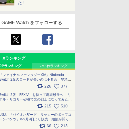
た！
GAME Watch をフォローする
Xランキング
RPランキング
いいねランキング
「ファイナルファンタジーXIV」Nintendo
Switch 2版のロードが長いのは不具合 早急に
アップデートできるよう対応中
226
377
pic.x.com/s9S3nRCAGa
Switch 2版「FFXIV」を持って鳥取砂丘へ！ リ
アル・サゴリー砂漠で光の戦士になってみた
pic.x.com/qyOfL2uv1n
215
510
USJ、「バイオハザード」リッカーのポップコ
ーンバケツ」を9月9日より販売 頭部が開く仕
組み。味は恐怖を堪のう「味噌フレーバー」
66
213
pic.x.com/81MuXGahVM