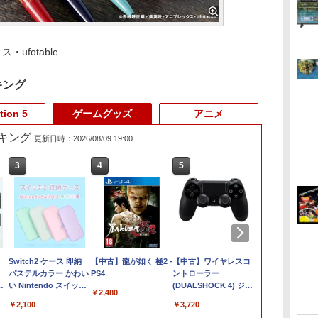
ufotable
キング
tion 5
ゲームグッズ
アニメ
キング
更新日時：2026/08/09 19:00
3
3
3
4
4
4
5
5
5
6
6
6
テニ
集
【特典】ほの暮しの
[メール便OK]【新品】
Switch2 ケース 即納
amiibo すりみ連合セ
【8/11まで！抽選で最
【中古】龍が如く 極2 -
【特典】進撃の巨人
【特典】Starsand
【中古】ワイヤレスコ
ダービースタ
【楽天ブック
脳遊記 【 頭
ウン
庭 switch2版(【初回
【PS5】紅の錬金術士
パステルカラー かわい
ット[フウカ【レイダー
大全額ポイントバッ
PS4
3 Switch2版(【早期
Island（スターサン
ントローラー
典】鉄道にっ
ニング 脳活グ
￥8,981
0ポ
イ
外付特典】切り取れる
と白の守護者 〜レスレ
い Nintendo スイッチ2
ス】/ウツホ【レイダー
ク】 【日本語説明書付
購入封入特典】DLC)
ド・アイランド）
(DUALSHOCK 4) ジェ
RealPro 東
馬育成 RPG
￥2,480
■
ニン
クリアカード)
リアーナのアトリエ〜
対応 スイッチ スイッチ
ス】/マンタロー【レイ
き】 Brook Wingman
PS5版(【初回同梱特
ット・ブラック 【メー
川！ 東急電鉄 
うゆうき テレ
￥8,118
￥4,940
￥2,100
￥8,137
￥4,980
￥8,518
￥5,965
￥3,720
￥7,207
￥9,168
ーチ
[PS5版][在庫品]
ツー ニンテンドー カバ
ダース】]（スプラトゥ
NS ウィングマン NS
典】DLCチラシ【白い
カー生産終了】
リアファイル)