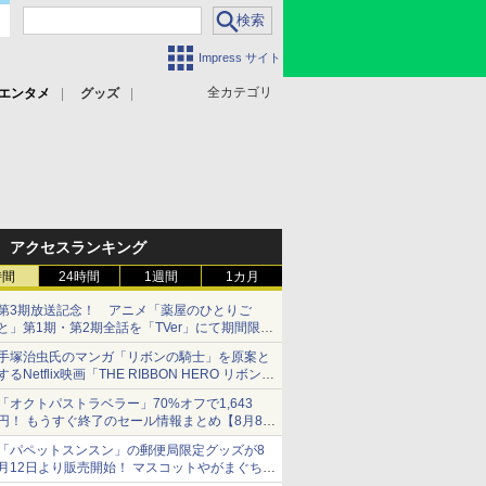
Impress サイト
全カテゴリ
エンタメ
グッズ
アクセスランキング
時間
24時間
1週間
1カ月
第3期放送記念！ アニメ「薬屋のひとりご
と」第1期・第2期全話を「TVer」にて期間限定
で順次無料配信開始
手塚治虫氏のマンガ「リボンの騎士」を原案と
するNetflix映画「THE RIBBON HERO リボンヒ
ーロー」本日配信開始
「オクトパストラベラー」70%オフで1,643
円！ もうすぐ終了のセール情報まとめ【8月8日
更新】
「パペットスンスン」の郵便局限定グッズが8
ニンテンドーeショップでは「大神 絶景版」が
月12日より販売開始！ マスコットやがまぐち、
67%オフで990円
レターセットなどが登場