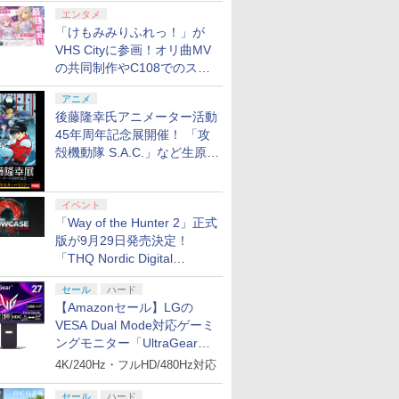
エンタメ
「けもみみりふれっ！」が
VHS Cityに参画！オリ曲MV
の共同制作やC108でのスペ
シャルコラボ広告を掲出
アニメ
後藤隆幸氏アニメーター活動
45年周年記念展開催！ 「攻
殻機動隊 S.A.C.」など生原
画、総作画監督修正が展示
イベント
「Way of the Hunter 2」正式
版が9月29日発売決定！
「THQ Nordic Digital
Showcase 2026」まとめ
セール
ハード
【Amazonセール】LGの
VESA Dual Mode対応ゲーミ
ングモニター「UltraGear
27G850A-B」がお買い得！
4K/240Hz・フルHD/480Hz対応
セール
ハード