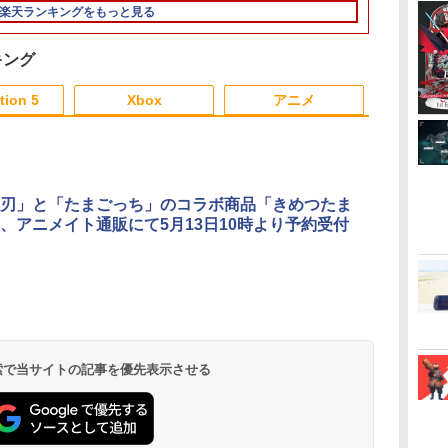
型
ー ポーチ ストラップ
ーンシリーズ）
Lite コンバーター コン
スポーツカー】)
楽天ランキングをもっと見る
ケー
新型 ジョイコン ソフト
トローラー 変換アダプ
ギフ
ケーブル 収納可能 クリ
ター PS5 XBOX Elite
プル
スマス ギフト プレゼン
コントローラー用
キング
赤
ト 送料無料
Switch PC X-input 対
3
4
5
6
応 正規輸入品
tion 5
Xbox
アニメ
3
3
3
3
4
4
4
4
5
5
5
5
6
6
6
6
刃」と「たまごっち」のコラボ商品「きめつたま
、アニメイト通販にて5月13日10時より予約受付
劇場版 転生したらスラ
ルパン三世 VS 名探偵
【中古】【Blu−ray】
MyGO!!!!!×Av
編
イムだった件 蒼海の涙
コナン【Blu-ray】 [ 栗
交響詩篇エウレカセブ
ツーマンライ
通
編 (Blu-ray通常版)
田貫一 ]
ン Blu−ray BOX
「“moment /
ニ
【Blu-ray】 [ 岡咲美保
1 初回限定生産 ブ
memory”」(
￥4,976
￥5,104
￥5,423
￥6,864
]
ックレット付 / 京田知
【Blu-ray】 [
ダ
イ
無
Nintendo Switch 2(日
【純正品】ディスクド
【純正品】Xbox ワイ
【Amazon.co.jp限
ニンテンドープリペイ
【純正品】DualSense
【純正品】Xbox 充電
劇場版「鬼滅の刃」無
ニンテンドープリペイ
【純正品】DualSense
【国内正規品】
『映画 ラブライブ！蓮
ニンテンドー
プレイステー
【純正品】Xbox
【Amazon.co
己【監督】
MyGO!!!!!、
ー
座再
本語・国内専用)
ライブ(CFI-ZDD1J)
ヤレス コントローラー
定】劇場版モノノ怪 第
ド番号 9000円|オンラ
ワイヤレスコントロー
式バッテリー + USB-C
限城編 第一章 猗窩座
ド番号 5000円|オンラ
ワイヤレスコントロー
Thrustmaster スラス
ノ空女学院スクールア
ド番号 1000
トアチケット 10
ワイヤレス 
定】劇場版モ
Mujica ]
コ
PlayStation 5
(カーボンブラック)
三章 蛇神
インコード版
ラー ミッドナイト ブ
ケーブル
再来 完全生産限定版
インコード版
ラー(CFI-ZCT2J)
トマスター TH8S シフ
イドルクラブ Bloom
インコード版
オンラインコ
ラー Series 2
三章 蛇神 (
￥55,491
(Amazon.co.jp限定オ
ラック(CFI-ZCT2J01)
[Blu-ray]
ター - PC、PS4、
Garden Party』Blu-
Edition (ホ
特典:オリジ
 検索で当サイトの記事を優先表示させる
￥11,849
￥8,020
￥10,780
￥9,000
￥10,737
￥2,618
￥8,698
￥5,000
￥10,737
￥14,141
￥8,589
￥1,000
￥10,000
￥18,749
￥8,800
リジナル三方背収納ケ
PS5、PS5 Pro、Xbox
ray（特装限定版）
メーカー特典
ース付きコレクション)
One、Xbox Series X|S
離】二振りの
(オリジナル特典:オリ
対応の高精度 H パター
より来たる！
ジナル巾着＋メーカー
ン シフター
描き下ろしイ
特典:【坤と離】二振り
ード付) [DVD