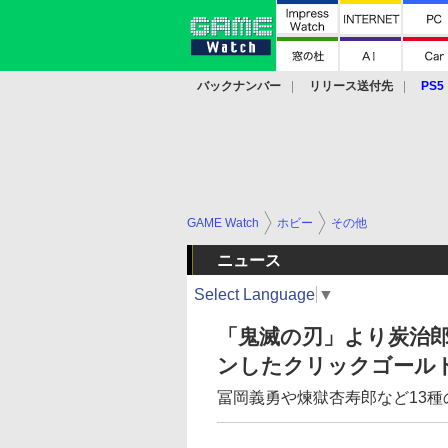
バックナンバー
リリース送付先
PS5
モバイル
eスポーツ
クラウド
PS
GAME Watch
ホビー
その他
ニュース
Select Language
▼
「鬼滅の刃」より炭治
ンしたクリックゴール
冨岡義勇や煉獄杏寿郎など13