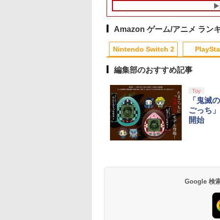
キャリングケース 新
ジョイコン ソフト 
ブルなど 収納可能 
ト プレゼント シン
Amazon ゲーム/アニメ ラン
無地 黒 ピンク 黄色 
10
1
2
青 送料無料
Nintendo Switch 2
PlaySta
編集部のおすすめ記事
10
10
10
10
1
1
1
1
2
2
2
2
Toy
「鬼滅の
ごっち」
版 転生したらスラ
新劇場版銀魂 -吉原大
デザート・ローズ 砂の
【送料無料】劇場版
だった件 蒼海の涙
炎上ー (完全生産限定
薔薇 雪の黙示録【Blu-
「鬼滅の刃」無限城
開始
Blu-ray特装限定版)
版)【Blu-ray】 [ 杉田
ray】 [ 新谷かおる ]
第一章 猗窩座再来(
u-ray】 [ 岡咲美保
智和 ]
常版)【Blu-ray】/ア
722
￥7,722
￥3,573
￥4,400
メーション[Blu-ray]
天堂ライセンス商
イステーション ス
tDo M30 Xboxシリ
azon.co.jp限
ニンテンドープリペイ
【Amazon.co.jp限
GameSir G7 SE 有線
【Amazon.co.jp限
スプラトゥーン レイダ
PlayStation 5 デジタ
【純正品】Xbox ワイ
劇場版「鬼滅の刃」無
スプラトゥーン レイ
Beast of
【純正品】Xbox ワ
劇場版「鬼滅の刃」
【返品種別A】
Samsung
チケット 15,000円
 | S、Xbox
劇場版モノノ怪 第
ド番号 2000円|オンラ
定】 Logicool G ハン
ゲームコントローラー
定】死亡遊戯で飯を食
ース|オンラインコード
ル・エディション 日本
ヤレス コントローラー
限城編 第一章 猗窩座再
ース -Switch2
Reincarnation -PS5
ヤレス コントローラ
限城編 第一章 猗窩
roSD Express
ンラインコード版
e、およびWindows
 蛇神 (オリジナル
インコード版
コン G923 グランツー
XBOX Series X|S
う。 44:CLOUDY
版
語専用 Console
+ USB-C® ケーブル
来 通常版 [Blu-ray]
【特典】プロダクト
(ロボット ホワイト)
来 通常版 [DVD]
￥6,447
d 256GB for
線コントローラー
:オリジナル巾着＋
リスモ7 Forza
XBOX One Windows
BEACH《原作イラス
Language: Japanese
ード 封入
Google
在庫切れです。
,000
590
900
￥2,000
￥38,800
￥6,499
￥24,200
￥5,832
￥55,000
￥8,300
￥3,982
￥7,286
￥7,681
￥3,523
tendo Switch
タンレイアウト - 正
カー特典:【坤と
Horizon 6 G923d
10/11用 PCコントロー
ト・ねこめたる描き下
only (CFI-2200B01)
サムスン マイクロ
ライセンスされて
二振りの剣、十翼
ラーゲームパッド ホー
ろし 幽鬼抱き枕カバー
エクスプレスカード
す
来たる！スタジオ
ルエフェクトスティッ
付き完全数量限定版》(
6GB）
下ろしイラストボ
クと3.5mmオーディオ
メーカー特典：原作イ
) [Blu-ray]
ジャック付き
ラスト・ねこめたる描