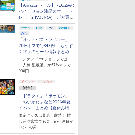
【Amazonセール】REGZAの
ハイビジョン液晶スマートテ
レビ「24V35N(A)」がお買い
得！
セール
PS5
PS4
Switch2
WIN
「オクトパストラベラー」
70%オフで1,643円！ もうす
ぐ終了のセール情報まとめ
【8月8日更新】
ニンテンドーeショップでは
「大神 絶景版」が67%オフで
7
7
7
8
8
9
9
8
10
10
990円
イベント
エンタメ
【特集】
「ドラクエ」「ポケモン」
「ちいかわ」など2026年夏
イベントまとめ【夏休み特
リオン2
ス限定特
の体操 脳トレ 脳のトレー
Nintendo Switch 2 オ
ソニックパワード
Elgato GAME CAPTURE 4K X ゲーム
任天堂 SanDisk
【楽天ブックス限定特
マリオカート ワールド
【特典】Marvel’s
[Switch 2] ぽこ あ ポ
Joy-Con 2
鬼武者 Way 
集】
限定グッズは見逃し厳禁！ 推
ぽん！
ッズ 麻雀 将棋 囲碁 競走
ールインボックス
【PS5】鉄道にっぽ
キャプチャー エルガト USBキャプチ
microSD Express
典+特典】SILENT
[Nintendo Switch 2] /
Wolverine(【早期購入
ンションパス（ダウンロー
ー/(R) 
Sword 【P
し活や家族でも楽しめる注目イ
京ー神奈
 ソフト不要 名作ゲーム の
ん！ RealPro 長距離運
ャボード HDMI 2.1装備 VRRパススル
Card 256GB for
HILL: Townfall(アクリ
ゲーム
封入特典】DLC)
※3,200ポイントまでご利
30821
￥9,073
￥9,980
編(A4ク
ビゲーム TVゲーム 】
転！特急ひのとり 近畿
ー HDR10。最高240 FPS ゲーミング
Nintendo Switch 2
ルキーホルダー+【早期
ベント8選
￥7,290
￥37,980
￥9,671
￥7,480
￥9,980
￥7,620
￥4,400
￥7,641
日本鉄道 編 [ELJM-
10GBH9901
BEE-A-SD01A[ラッピ
購入封入特典】DLCチ