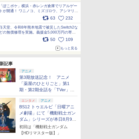
「ぽこポケ」横浜・赤レンガ倉庫でリアルゲー
トが開通！ ワニノコ、ミズゴロウ、アシマリ登
場シーンをレポート pic.x.com/LDgEByVl6D
63
232
任天堂、令和8年熊本地震で被災したSwitch2な
どの無償修理を実施。義援金5,000万円の寄付
も発表 pic.x.com/BAYsMfUfUC
50
109
もっと見る
新記事
アニメ
第3期放送記念！ アニメ
「薬屋のひとりごと」第1
期・第2期全話を「TVer」に
て期間限定で順次無料配信開
エンタメ
アニメ
始
BS12 トゥエルビ「日曜アニ
メ劇場」にて「機動戦士ガン
ダム」シリーズが本日8月9日
から8週連続で放送
初回は「機動戦士ガンダム
【HDリマスター版】」