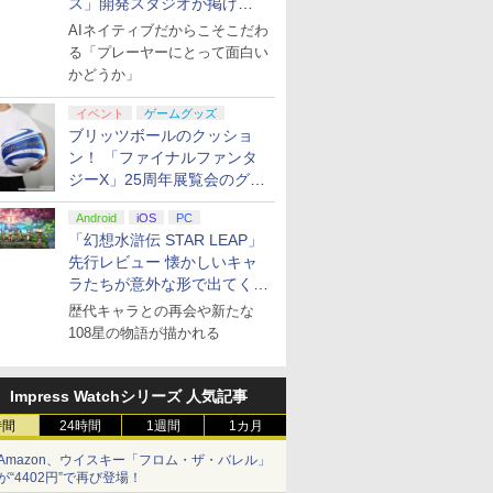
ス」開発スタジオが掲げ
き下ろしA
る“AI活用の信念”とは？【講
AIネイティブだからこそこだわ
ター付 ) 
演レポート】
る「プレーヤーにとって面白い
アニメ描き
スト使用キ
かどうか」
マット付 ) [
イベント
ゲームグッズ
ブリッツボールのクッショ
ン！ 「ファイナルファンタ
ジーX」25周年展覧会のグッ
ズ情報が公開
Android
iOS
PC
「幻想水滸伝 STAR LEAP」
先行レビュー 懐かしいキャ
ラたちが意外な形で出てくる
シリーズ完全新作！
歴代キャラとの再会や新たな
108星の物語が描かれる
Impress Watchシリーズ 人気記事
時間
24時間
1週間
1カ月
Amazon、ウイスキー「フロム・ザ・バレル」
が“4402円”で再び登場！