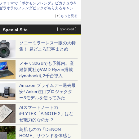
ファミマで「ポケモンフレンダ」ピカチュウ&
ゼラオラのフレンダピックがもらえるキャンペ
ーン開催！
もっと見る
Special Site
ソニーミラーレス一眼の大特
集！ 見どころ記事まとめ
メモリ32GBでも予算内。産
経新聞社がAMD Ryzen搭載
dynabookを2千台導入
Amazon プライムデー過去最
安! Anker注目プロジェクタ
ー3モデルを使ってみた
AIスマートノートの
iFLYTEK「AINOTE 2」はな
ぜ魅力的なのか？
鳥肌ものの「DENON
HOME」サウンドを体感し