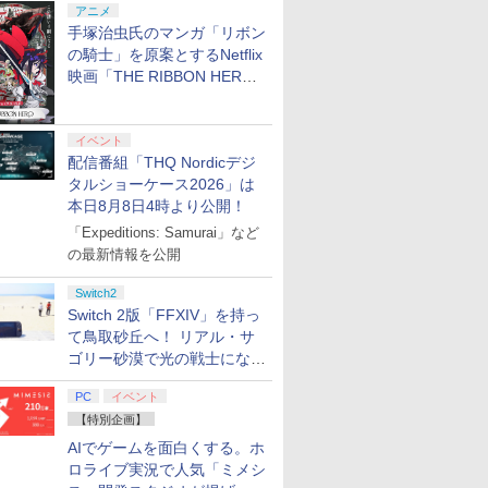
30988 PS5 テツドウニ
ング不可] R-LOGI
ラシ)
アニメ
ッポンリアルプロ トッ
手塚治虫氏のマンガ「リボン
キュウヒノトリ キンキ
の騎士」を原案とするNetflix
ニホンテツドウヘン]
映画「THE RIBBON HERO
リボンヒーロー」本日配信開
7
8
9
10
始
イベント
配信番組「THQ Nordicデジ
タルショーケース2026」は
7
7
7
7
8
8
8
8
9
9
9
9
10
10
10
10
本日8月8日4時より公開！
「Expeditions: Samurai」など
e Mujica
劇場版「僕の心のヤバ
最終楽章 響け！ユーフ
劇場版 転生したらスラ
新劇場版銀
の最新情報を公開
ブ
イやつ」【Blu-ray】 [
ォニアム 前編 (通常版)
イムだった件 蒼海の涙
炎上ー (
堀江瞬 ]
【Blu-ray】 [ (アニメ
編 (Blu-ray特装限定版)
版)【Blu-r
Switch2
通常版)
ーション) ]
【Blu-ray】 [ 岡咲美保
智和 ]
￥7,040
￥7,550
￥7,722
￥7,722
Switch 2版「FFXIV」を持っ
]
て鳥取砂丘へ！ リアル・サ
プリペイ
ション ス
 Elite
.jp限
ぽこ あ ポケモン エキ
PlayStation 5 デジタ
GameSir G7 HE 有線
劇場版「鬼滅の刃」無
ニンテンドープリペイ
プレイステーション ス
HyperX Clutch
ヤマトよ永遠に
【任天堂ライセンス商
プレイステーション ス
8BitDo M30 Xboxシリ
【Amazon.co.jp限
ニンテンド
【Amazon.
GameSir 
【Amazon.
Ave
円|オンラ
,000円|
コントロー
ノノ怪 第
スパンションパス|オン
ル・エディション 日本
ゲームコントローラー
限城編 第一章 猗窩座再
ド番号 500円|オンライ
トアチケット 3,000円|
Gladiate Xbox公式ラ
REBEL3199 7 [Blu-
品】Samsung
トアチケット 15,000円
ーズX | S、Xbox
定】劇場版モノノ怪 第
ド番号 20
定】 Logic
ゲームコン
定】死亡遊
ゴリー砂漠で光の戦士になっ
ード版
 Core
オリジナル
ラインコード版
語専用 (CFI-2200B01)
XBOX Series X|S
来 完全生産限定版
ンコード版
オンラインコード版
イセンス ゲーミング コ
ray]
microSD Express
|オンラインコード版
One、およびWindows
三章 蛇神 (オリジナル
インコード
コン G92
XBOX Seri
う。 44:C
てみた
ワイト)
ナル巾着＋
+ ディスクドライブ
XBOX One Windows
[DVD]
ントローラー 有線 日本
Card 256GB for
の有線コントローラー
特典:オリジナル巾着＋
リスモ7 Fo
XBOX One
BEACH
PC
イベント
￥4,400
￥66,849
￥7,999
￥7,828
￥500
￥3,000
￥4,980
￥8,760
現在在庫切れです。
￥15,000
￥4,590
￥9,900
￥2,000
￥38,800
￥6,499
￥24,200
:【坤と
(CFI-ZDD1J) セット
10/11用 PCコントロー
正規代理店品 6L366AA
Nintendo Switch
6ボタンレイアウト - 正
メーカー特典:【坤と
Horizon 6
10/11用
ト・ねこめ
【特別企画】
剣、十翼
ラーゲームパッド ホー
2（サムスン マイクロ
式にライセンスされて
離】二振りの剣、十翼
ラーゲーム
ろし 幽鬼
AIでゲームを面白くする。ホ
スタジオ
ル効果スティック付き
SDエクスプレスカード
います
より来たる！スタジオ
ルエフェク
付き完全数
ラストボ
ビデオゲームコントロ
256GB）
描き下ろしイラストボ
クと3.5
メーカー特
ロライブ実況で人気「ミメシ
]
ーラー（ブラック）
ード付) [Blu-ray]
ジャック付
ラスト・ね