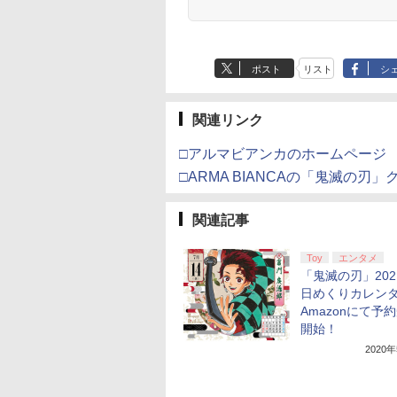
き下ろしA3クリアポス
ター付 ) ( 購入特典：
アニメ描き下ろしイラ
スト使用キャラファン
ポスト
リスト
シ
マット付 ) [Blu-ray]
関連リンク
□アルマビアンカのホームページ
□ARMA BIANCAの「鬼滅の
関連記事
Toy
エンタメ
「鬼滅の刃」202
日めくりカレン
Amazonにて予
開始！
2020