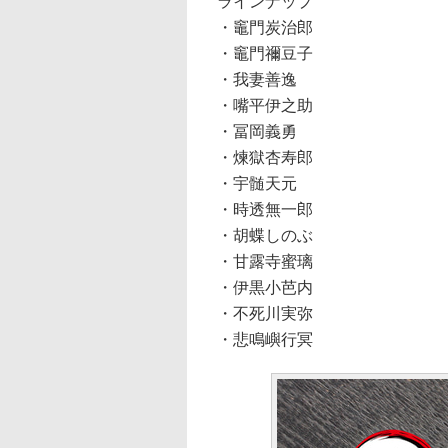
ラインナップ
・竈門炭治郎
・竈門禰豆子
・我妻善逸
・嘴平伊之助
・冨岡義勇
・煉獄杏寿郎
・宇髄天元
・時透無一郎
・胡蝶しのぶ
・甘露寺蜜璃
・伊黒小芭内
・不死川実弥
・悲鳴嶼行冥