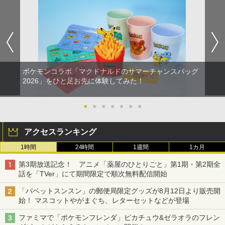
ポケモンコラボ「マクドナルドのサマーチャンスバッグ
2026」をひと足お先に体験してみた！
●
●
●
●
●
●
●
アクセスランキング
1時間
24時間
1週間
1カ月
第3期放送記念！ アニメ「薬屋のひとりごと」第1期・第2期全
話を「TVer」にて期間限定で順次無料配信開始
「パペットスンスン」の郵便局限定グッズが8月12日より販売開
始！ マスコットやがまぐち、レターセットなどが登場
ファミマで「ポケモンフレンダ」ピカチュウ&ゼラオラのフレン