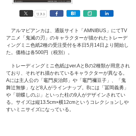
リスト
アルマビアンカは、通販サイト「AMNIBUS」にてTV
アニメ「鬼滅の刃」のキャラクターが描かれたトレーデ
ィングミニ色紙2種の受注受付を本日5月14日より開始し
た。価格は各500円（税別）。
トレーディングミニ色紙はver.AとBの2種類が用意され
ており、それぞれ描かれているキャラクターが異なる。
Aには主人公の「竈門炭治郎」や「竈門禰豆子」、「鬼
舞辻無惨」など8人がラインナップ。Bには「冨岡義勇」
や「胡蝶しのぶ」といった柱の9人がデザインされてい
る。サイズは縦13.5cm×横12cmというコレクションしや
すいミニサイズになっている。