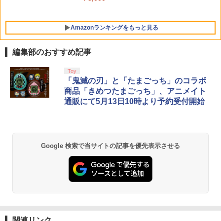
ルなど 収納可能 ギフト プレゼント シン
￥8,280
無段階高さ調節 profreek バージョン2 P
プル 無地 黒 ピンク 黄色 赤 青 送料無料
S4 PS5 nintendo switch プロコン対応
【定形外郵便のみ送料無料】Playstatio
Amazonランキングをもっと見る
￥1,100
n 5 特許取得済み 日本製 しまリス堂
￥1,999
編集部のおすすめ記事
PlayStation 5 デジタル・エディション
【純正品】Xbox ワイヤレス コントロー
劇場版「鬼滅の刃」無限城編 第一章 猗
Toy
1
1
1
日本語専用 Console Language: Japan
ラー + USB-C® ケーブル
窩座再来 通常版 [Blu-ray]
「鬼滅の刃」と「たまごっち」のコラボ
ese only (CFI-2200B01)
商品「きめつたまごっち」、アニメイト
￥8,300
￥3,982
通販にて5月13日10時より予約受付開始
￥55,000
【純正品】Xbox ワイヤレス コントロー
2
劇場版「鬼滅の刃」無限城編 第一章 猗
Beast of Reincarnation -PS5 【特典】
ラー (ロボット ホワイト)
2
2
Google 検索で当サイトの記事を優先表示させる
窩座再来 通常版 [DVD]
プロダクトコード 封入
￥7,681
￥3,523
￥7,286
【純正品】Xbox ワイヤレス コントロー
3
ラー (カーボンブラック)
【Amazon.co.jp限定】劇場版モノノ怪
【純正品】ディスクドライブ(CFI-ZDD1
3
3
第三章 蛇神 (Amazon.co.jp限定オリジ
J) PlayStation 5
関連リンク