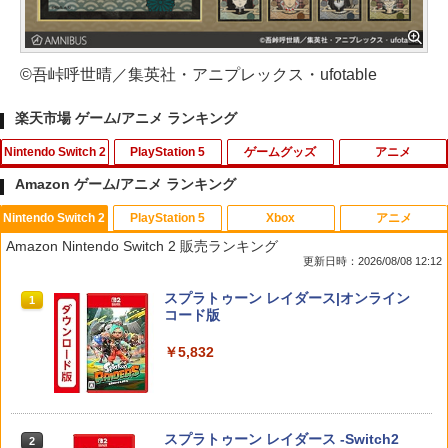
©吾峠呼世晴／集英社・アニプレックス・ufotable
楽天市場 ゲーム/アニメ ランキング
Nintendo Switch 2
PlayStation 5
ゲームグッズ
アニメ
Amazon ゲーム/アニメ ランキング
Nintendo Switch 2
PlayStation 5
Xbox
アニメ
ポケモン 【Switch2】ぽこ あ ポケモン
鬼エイム 指サック ゲーム スマホ ゲーミ
【中古】グレイテストナイン
【中古】2．カンフー・パンダ 3Dスーパ
1
1
1
1
Amazon Nintendo Switch 2 販売ランキング
[POT-P-AAB5A NSW2 ポコ ア ポケモン]
ング FPS 音ゲー 荒野行動 PUBG Apex
ーセット 【ブルーレイ】／ジャック・ブ
更新日時：2026/08/08 12:12
CoD 高感度 銀繊維 手汗対策 鬼サック 6
ラックブルーレイ／海外アニメ・定番ス
￥845
個入り
タジオ
￥7,880
スプラトゥーン レイダース|オンライン
1
コード版
￥1,280
￥789
【中古】Splatoon 2 (スプラトゥーン2)
2
￥5,832
- Switch
桃太郎電鉄2 〜あなたの町も きっとあ
2
る〜 Nintendo Switch 2 Edition 東日本
【中古】Wo Long： Fallen Dynastyソ
【バーゲンセール】【中古】Blu-ray▼
￥1,253
2
2
編＋西日本編 【Switch2】 NXS-P-A8K
フト:プレイステーション5ソフト／ロー
サマーウォーズ ブルーレイディスク レ
RD
ルプレイング・ゲーム
ンタル落ち
スプラトゥーン レイダース -Switch2
2