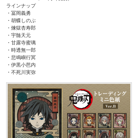
ラインナップ
・冨岡義勇
・胡蝶しのぶ
・煉獄杏寿郎
・宇髄天元
・甘露寺蜜璃
・時透無一郎
・悲鳴嶼行冥
・伊黒小芭内
・不死川実弥