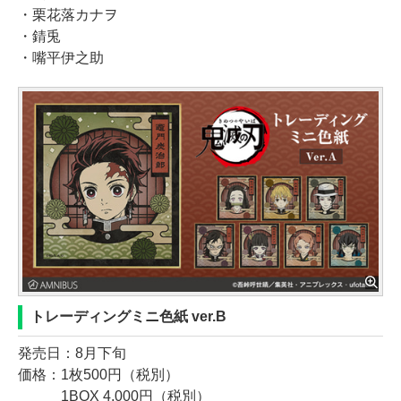
・栗花落カナヲ
・錆兎
・嘴平伊之助
トレーディングミニ色紙 ver.B
発売日：8月下旬
価格：1枚500円（税別）
1BOX 4,000円（税別）