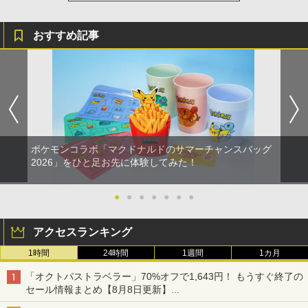
おすすめ記事
ポケモンコラボ「マクドナルドのサマーチャンスバッグ
2026」をひと足お先に体験してみた！
●
●
●
●
●
●
●
アクセスランキング
1時間
24時間
1週間
1カ月
「オクトパストラベラー」70%オフで1,643円！ もうすぐ終了の
セール情報まとめ【8月8日更新】
ニンテンドーeショップでは「大神 絶景版」が67%オフで990円