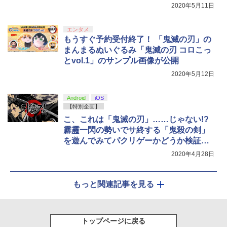
2020年5月11日
エンタメ
もうすぐ予約受付終了！ 「鬼滅の刃」の
まんまるぬいぐるみ「鬼滅の刃 コロこっ
とvol.1」のサンプル画像が公開
2020年5月12日
Android
iOS
【特別企画】
こ、これは「鬼滅の刃」……じゃない!?
霹靂一閃の勢いでサ終する「鬼殺の剣」
を遊んでみてパクリゲーかどうか検証し
てみた
2020年4月28日
もっと関連記事を見る
トップページに戻る