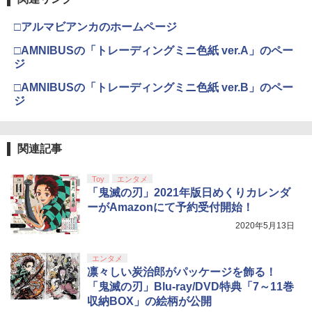
￥8,020
ナル三方背収納ケース付きコレクション)
(オリジナル特典:オリジナル巾着＋メー
￥11,980
□アルマビアンカのホームページ
カー特典:【坤と離】二振りの剣、十翼よ
り来たる！スタジオ描き下ろしイラスト
□AMNIBUSの「トレーディングミニ色紙 ver.A」のペー
【純正品】Xbox 充電式バッテリー + US
4
ボード付) [Blu-ray]
ジ
B-C ケーブル
【純正品】DualSense ワイヤレスコン
4
￥10,780
トローラー ミッドナイト ブラック(CFI-
□AMNIBUSの「トレーディングミニ色紙 ver.B」のペー
￥2,618
ZCT2J01)
ジ
￥10,737
劇場版「鬼滅の刃」無限城編 第一章 猗
4
窩座再来 完全生産限定版 [Blu-ray]
関連記事
【国内正規品】Thrustmaster スラスト
5
マスター TH8S シフター - PC、PS4、P
￥8,698
【純正品】DualSense ワイヤレスコン
S5、PS5 Pro、Xbox One、Xbox Serie
5
Toy
エンタメ
トローラー(CFI-ZCT2J)
s X|S 対応の高精度 H パターン シフター
「鬼滅の刃」2021年版日めくりカレンダ
ーがAmazonにて予約受付開始！
￥10,737
￥14,141
2020年5月13日
【Amazon.co.jp限定】劇場版モノノ怪
5
第三章 蛇神 (オリジナル特典:オリジナル
巾着＋メーカー特典:【坤と離】二振りの
エンタメ
剣、十翼より来たる！スタジオ描き下ろ
凛々しい炭治郎がパッケージを飾る！
しイラストボード付) [DVD]
「鬼滅の刃」Blu-ray/DVD特典「7～11巻
収納BOX」の絵柄が公開
￥8,800