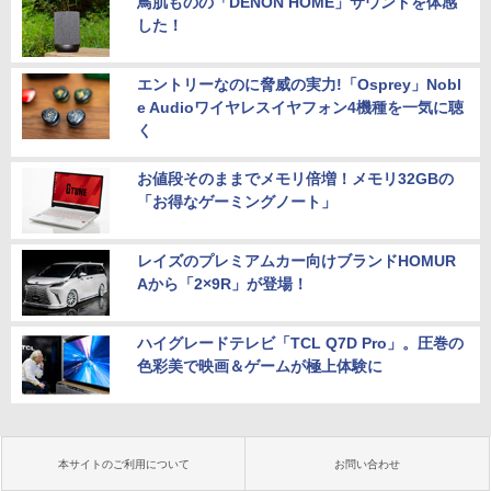
鳥肌ものの「DENON HOME」サウンドを体感
した！
エントリーなのに脅威の実力!「Osprey」Nobl
e Audioワイヤレスイヤフォン4機種を一気に聴
く
お値段そのままでメモリ倍増！メモリ32GBの
「お得なゲーミングノート」
レイズのプレミアムカー向けブランドHOMUR
Aから「2×9R」が登場！
ハイグレードテレビ「TCL Q7D Pro」。圧巻の
色彩美で映画＆ゲームが極上体験に
本サイトのご利用について
お問い合わせ