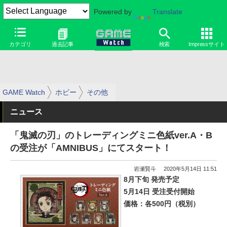
Powered by
Translate
カテゴリ
過去記事
検索
Impressサイト
GAME Watch
ホビー
その他
ニュース
「鬼滅の刃」のトレーディングミニ色紙ver.A・B
の受注が「AMNIBUS」にてスタート！
岩瀬賢斗
2020年5月14日 11:51
8月下旬 発売予定
5月14日 受注受付開始
価格：各500円（税別）