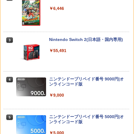
￥7,890
￥1,360
￥1,159
￥6,446
アクラス｜Aclass FC/SFC/NEWFC/PC
3
E/MD用 ACアダプタVer.2 SASP-0311
コーエーテクモゲームス 【Switch2】ゼ
【中古】【18歳以上対象】アサシン クリ
【中古】ベイマックス MovieNEX[純正
￥1,400
3
3
3
ルダ無双 封印戦記 通常版 [BEE-P-AA
ード ミラージュソフト:プレイステーシ
ブルーレイ＋純正ケース]
GAA NSW2 ゼルダムソウ フウインセン
ョン5ソフト／アクション・ゲーム
Nintendo Switch 2(日本語・国内専用)
3
キ ツウジョウ]
￥1,280
￥1,620
￥55,491
￥7,900
PS5 Slim / PS5 Pro シリーズ用 横置きス
4
タンド ディスクドライブ 搭載 非搭載 モ
デル 両対応 水平 新型プレステ5 アクセ
サリー 横型スタンド 放熱 PlayStation5
【中古】【Blu−ray】この世界の片隅
PRO FREAK V2 プロフリーク PS5 PS4
4
4
◇ALW-GP-525 | プレステ5 プレーステ
【特典】ほの暮しの庭 switch2版(【初
に ブックレット付 / 片渕須直【監督】
NS pro Yellow ( イエロー ) 凸型 FPS 無
4
ーション5 本体 横向き スタンド ゲーム
回外付特典】切り取れるクリアカード)
ニンテンドープリペイド番号 9000円|オ
段階高さ調節 profreek バージョン2 PS4
4
スタンド 横置き コンパクト
ンラインコード版
PS5 nintendo switch プロコン対応【定
￥1,412
形外郵便のみ送料無料】Playstation 5
￥8,118
￥1,480
特許取得済み 日本製 しまリス堂
￥9,000
￥1,999
【中古】 Blu－ray ファインディング・
5
【当店独自で＋P10倍★要エントリー】
Switch2 ケース 即納 スイッチ2 Nintend
ニモ MovieNEX / アニメ / Happinet [Bl
ニンテンドープリペイド番号 5000円|オ
5
5
5
【中古】[Switch2] マリオカート ワール
o Switch Lite 対応 スイッチ スイッチツ
u-ray]【宅配便出荷】
ンラインコード版
ド 任天堂(20250605)
ー ニンテンドー カバー ポーチ キャリン
PRO FREAK V2 Aoi （通常版）プロフ
5
グケース 新型 ジョイコン ソフト ケーブ
￥1,494
リーク PS5 PS4 NS pro Aoi 凹型 FPS
￥5,000