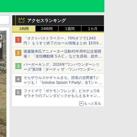
アクセスランキング
1時間
24時間
1週間
1カ月
「オクトパストラベラー」70%オフで1,643
円！ もうすぐ終了のセール情報まとめ【8月8日
更新】
後藤隆幸氏アニメーター活動45年周年記念展開
ニンテンドーeショップでは「大神 絶景版」が
催！ 「攻殻機動隊 S.A.C.」など生原画、総作画
67%オフで990円
監督修正が展示
バーガーキング、2026年“ワンパウンダーシリ
ーズ”第3弾「ダーティ ザ・ワンパウンダー」を
8月7日発売
そらザウルスやギャルきち、団長の吉野家Tシ
「特製ガーリックマヨソース」を使用した超大
ャツも！「hololive Splash T-Party!」全Tシャツ
型チーズバーガー
ラインナップ公開＆オンライン販売開始
ファミマで「ポケモンフレンダ」ピカチュウ&
ゼラオラのフレンダピックがもらえるキャンペ
ーン開催！
もっと見る