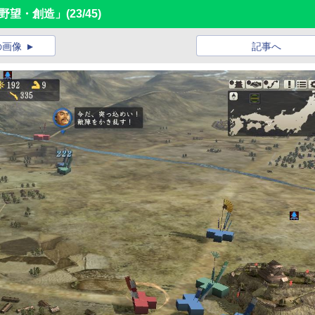
の野望・創造」
(23/45)
の画像
記事へ