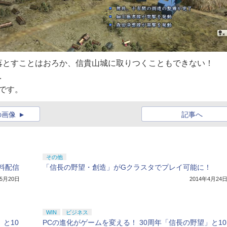
落とすことはおろか、信貴山城に取りつくこともできない！
.
です。
の画像
記事へ
その他
料配信
「信長の野望・創造」がGクラスタでプレイ可能に！
年5月20日
2014年4月24
WIN
ビジネス
と10
PCの進化がゲームを変える！ 30周年「信長の野望」と10