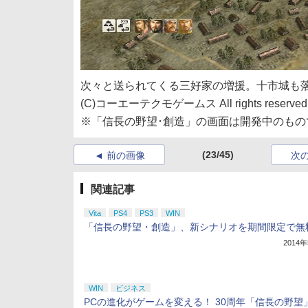
次々と送られてくる三好家の増援。十市城も
(C)コーエーテクモゲームス All rights reserved
※「信長の野望･創造」の画面は開発中のもの
(23/45)
前の画像
次
関連記事
Vita
PS4
PS3
WIN
「信長の野望・創造」、新シナリオを期間限定で無
2014
WIN
ビジネス
PCの進化がゲームを変える！ 30周年「信長の野望」