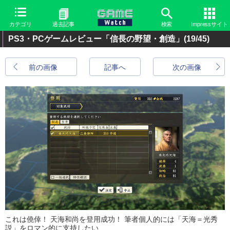
カテゴリ
過去記事
検索
Impressサイト
PS3・PCゲームレビュー「信長の野望・創造」
(19/45)
前の画像
記事へ
次の画像
これは僥倖！ 天海和尚を登用成功！ 筆者個人的には「天海＝光秀
説」をロマン的に支持したい