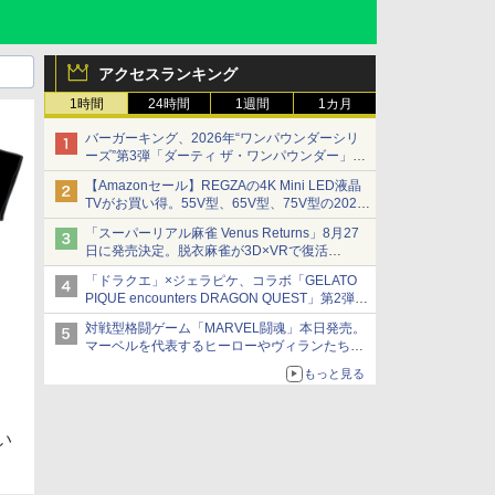
アクセスランキング
1時間
24時間
1週間
1カ月
バーガーキング、2026年“ワンパウンダーシリ
ーズ”第3弾「ダーティ ザ・ワンパウンダー」を
8月7日発売
【Amazonセール】REGZAの4K Mini LED液晶
「特製ガーリックマヨソース」を使用した超大
TVがお買い得。55V型、65V型、75V型の2026
型チーズバーガー
年モデルがラインナップ
「スーパーリアル麻雀 Venus Returns」8月27
日に発売決定。脱衣麻雀が3D×VRで復活
発売から2週間は20%オフになるセールが実施
「ドラクエ」×ジェラピケ、コラボ「GELATO
PIQUE encounters DRAGON QUEST」第2弾が
本日発売
対戦型格闘ゲーム「MARVEL闘魂」本日発売。
アイスカップに入ったスライムやわたぼう、ベ
マーベルを代表するヒーローやヴィランたちが
ビーサタンなどがオリジナルアートで登場
登場
もっと見る
「GUILTY GEAR」などの格ゲーを手掛けるア
ークシステムワークスが開発
い