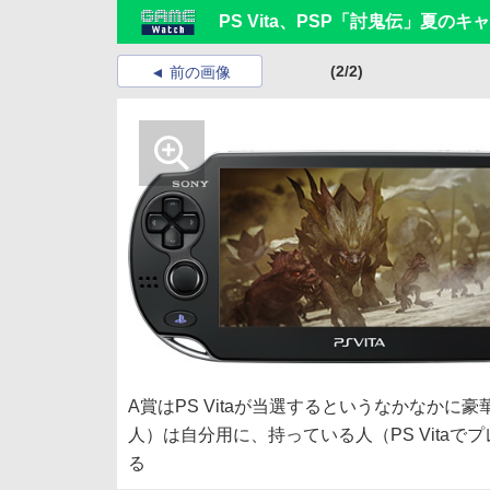
PS Vita、PSP「討鬼伝」夏の
(2/2)
前の画像
A賞はPS Vitaが当選するというなかなか
人）は自分用に、持っている人（PS Vita
る