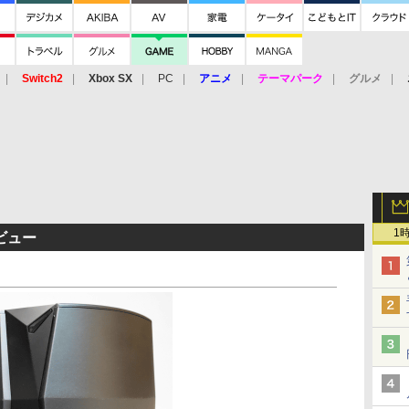
Switch2
Xbox SX
PC
アニメ
テーマパーク
グルメ
 Vita
3DS
アーケード
VR
1
レビュー