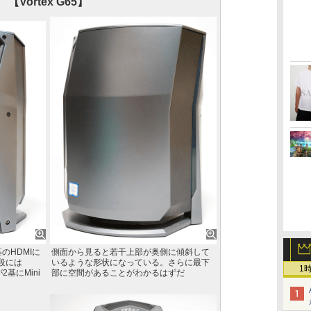
【Vortex G65】
のHDMIに
側面から見ると若干上部が奥側に傾斜して
段には
いるような形状になっている。さらに最下
1
）が2基にMini
部に空間があることがわかるはずだ