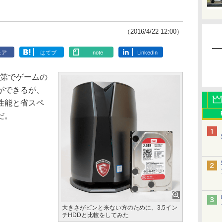
（2016/4/22 12:00）
ェア
はてブ
note
LinkedIn
第でゲームの
ができるが、
性能と省スペ
だ。
大きさがピンと来ない方のために、3.5イン
チHDDと比較をしてみた