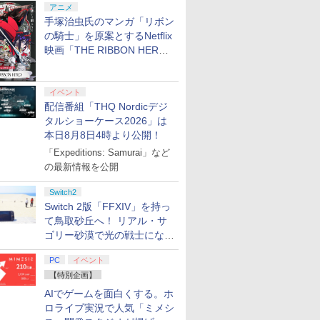
アニメ
手塚治虫氏のマンガ「リボン
の騎士」を原案とするNetflix
映画「THE RIBBON HERO
リボンヒーロー」本日配信開
始
イベント
配信番組「THQ Nordicデジ
タルショーケース2026」は
本日8月8日4時より公開！
「Expeditions: Samurai」など
の最新情報を公開
Switch2
Switch 2版「FFXIV」を持っ
て鳥取砂丘へ！ リアル・サ
ゴリー砂漠で光の戦士になっ
てみた
PC
イベント
【特別企画】
AIでゲームを面白くする。ホ
ロライブ実況で人気「ミメシ