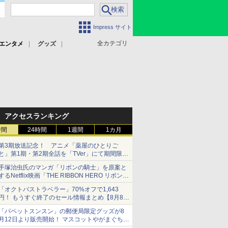
Impress サイト
全カテゴリ
エンタメ
グッズ
アクセスランキング
時間
24時間
1週間
1カ月
第3期放送記念！ アニメ「薬屋のひとりご
と」第1期・第2期全話を「TVer」にて期間限定
で順次無料配信開始
手塚治虫氏のマンガ「リボンの騎士」を原案と
するNetflix映画「THE RIBBON HERO リボンヒ
ーロー」本日配信開始
「オクトパストラベラー」70%オフで1,643
円！ もうすぐ終了のセール情報まとめ【8月8日
更新】
「パペットスンスン」の郵便局限定グッズが8
ニンテンドーeショップでは「大神 絶景版」が
月12日より販売開始！ マスコットやがまぐち、
67%オフで990円
レターセットなどが登場