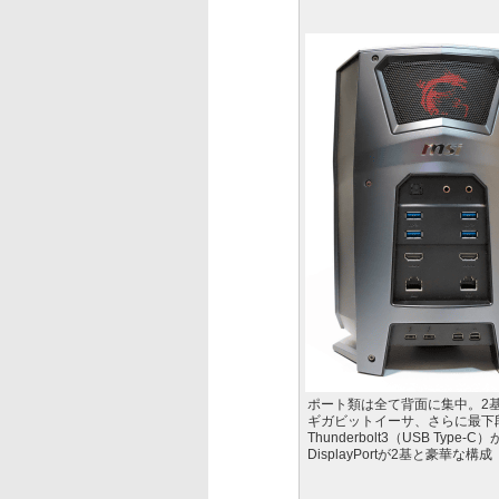
ポート類は全て背面に集中。2基
ギガビットイーサ、さらに最下
Thunderbolt3（USB Type-C
DisplayPortが2基と豪華な構成