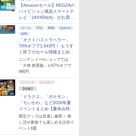
【Amazonセール】REGZAの
ハイビジョン液晶スマートテ
レビ「24V35N(A)」がお買い
得！
セール
PS5
PS4
Switch2
WIN
「オクトパストラベラー」
70%オフで1,643円！ もうす
ぐ終了のセール情報まとめ
【8月8日更新】
ニンテンドーeショップでは
「大神 絶景版」が67%オフで
990円
イベント
エンタメ
【特集】
「ドラクエ」「ポケモン」
「ちいかわ」など2026年夏
イベントまとめ【夏休み特
集】
限定グッズは見逃し厳禁！ 推
し活や家族でも楽しめる注目イ
ベント8選