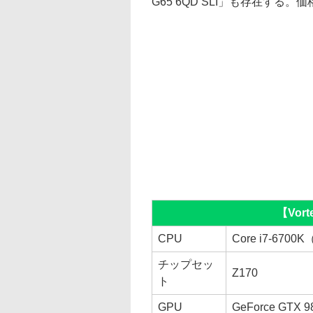
G65 6QD SLI」も存在する
【Vort
CPU
Core i7-670
チップセッ
Z170
ト
GPU
GeForce GTX 9