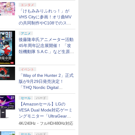
エンタメ
「けもみみりふれっ！」が
VHS Cityに参画！オリ曲MV
の共同制作やC108でのスペ
シャルコラボ広告を掲出
アニメ
後藤隆幸氏アニメーター活動
45年周年記念展開催！ 「攻
殻機動隊 S.A.C.」など生原
画、総作画監督修正が展示
イベント
「Way of the Hunter 2」正式
版が9月29日発売決定！
「THQ Nordic Digital
Showcase 2026」まとめ
セール
ハード
【Amazonセール】LGの
VESA Dual Mode対応ゲーミ
ングモニター「UltraGear
27G850A-B」がお買い得！
4K/240Hz・フルHD/480Hz対応
セール
ハード