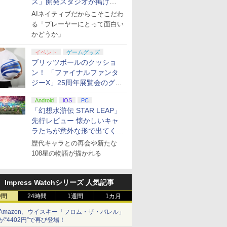
ス」開発スタジオが掲げ
る“AI活用の信念”とは？【講
AIネイティブだからこそこだわ
演レポート】
る「プレーヤーにとって面白い
かどうか」
イベント
ゲームグッズ
ブリッツボールのクッショ
ン！ 「ファイナルファンタ
ジーX」25周年展覧会のグッ
ズ情報が公開
Android
iOS
PC
「幻想水滸伝 STAR LEAP」
先行レビュー 懐かしいキャ
ラたちが意外な形で出てくる
シリーズ完全新作！
歴代キャラとの再会や新たな
108星の物語が描かれる
Impress Watchシリーズ 人気記事
時間
24時間
1週間
1カ月
Amazon、ウイスキー「フロム・ザ・バレル」
が“4402円”で再び登場！