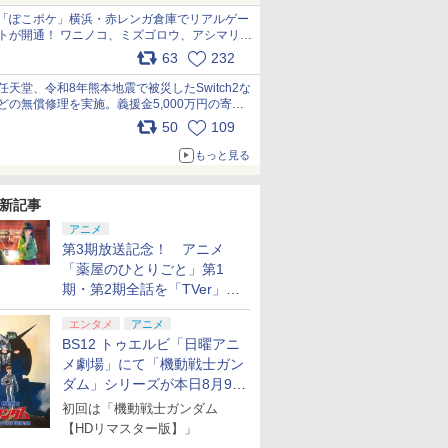
「ぽこポケ」横浜・赤レンガ倉庫でリアルゲー
トが開通！ ワニノコ、ミズゴロウ、アシマリ登
場シーンをレポート pic.x.com/LDgEByVl6D
63
232
任天堂、令和8年熊本地震で被災したSwitch2な
どの無償修理を実施。義援金5,000万円の寄付
も発表 pic.x.com/BAYsMfUfUC
50
109
もっと見る
新記事
アニメ
第3期放送記念！ アニメ
「薬屋のひとりごと」第1
期・第2期全話を「TVer」に
て期間限定で順次無料配信開
エンタメ
アニメ
始
BS12 トゥエルビ「日曜アニ
メ劇場」にて「機動戦士ガン
ダム」シリーズが本日8月9日
から8週連続で放送
初回は「機動戦士ガンダム
【HDリマスター版】」