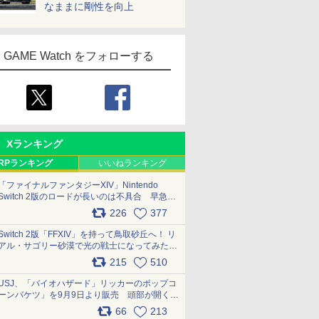
なままに剛性を向上
GAME Watch をフォローする
Xランキング
RPランキング
いいねランキング
「ファイナルファンタジーXIV」Nintendo
Switch 2版のロードが長いのは不具合 早急に
アップデートできるよう対応中
226
377
pic.x.com/s9S3nRCAGa
Switch 2版「FFXIV」を持って鳥取砂丘へ！ リ
アル・サゴリー砂漠で光の戦士になってみた
pic.x.com/qyOfL2uv1n
215
510
USJ、「バイオハザード」リッカーのポップコ
ーンバケツ」を9月9日より販売 頭部が開く仕
組み。味は恐怖を堪のう「味噌フレーバー」
66
213
pic.x.com/81MuXGahVM