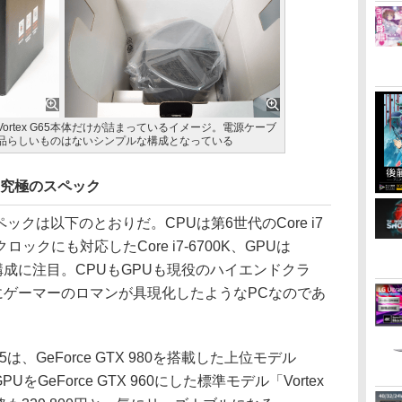
rtex G65本体だけが詰まっているイメージ。電源ケーブ
品らしいものはないシンプルな構成となっている
に究極のスペック
スペックは以下のとおりだ。CPUは第6世代のCore i7
クにも対応したCore i7-6700K、GPUは
という構成に注目。CPUもGPUも現役のハイエンドクラ
さにゲーマーのロマンが具現化したようなPCなのであ
5は、GeForce GTX 980を搭載した上位モデル
、GPUをGeForce GTX 960にした標準モデル「Vortex