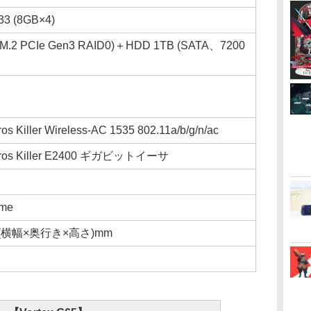
3 (8GB×4)
(M.2 PCIe Gen3 RAID0)＋HDD 1TB (SATA、7200
s Killer Wireless-AC 1535 802.11a/b/g/n/ac
eros Killer E2400 ギガビットイーサ
ome
270(横幅×奥行き×高さ)mm