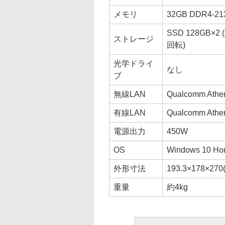
メモリ
32GB DDR4-213
SSD 128GB×2 
ストレージ
回転)
光学ドライ
なし
ブ
無線LAN
Qualcomm Athero
有線LAN
Qualcomm Ath
電源出力
450W
OS
Windows 10 H
外形寸法
193.3×178×
重量
約4kg