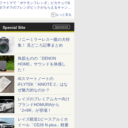
ファミマで「ポケモンフレンダ」ピカチュウ&
ゼラオラのフレンダピックがもらえるキャンペ
ーン開催！
もっと見る
Special Site
ソニーミラーレス一眼の大特
集！ 見どころ記事まとめ
鳥肌ものの「DENON
HOME」サウンドを体感し
た！
AIスマートノートの
iFLYTEK「AINOTE 2」はな
ぜ魅力的なのか？
レイズのプレミアムカー向け
ブランドHOMURAから
「2×9R」が登場！
レイズ鍛造1ピースアルミホ
イール「CE28 N-plus」軽量