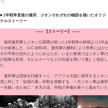
う。
■ 1年戦争直後の連邦、ジオンそれぞれの物語を描いたオリジ
ナルストーリー
―― 【ストーリー】 ――
地球連邦軍とジオン公国軍が戦った1年戦争の終戦より1年
りが経過した、U.C.0081年。連邦軍の勝利により世界にはひ
ずの平和が訪れたようにみえたが、いまだ各地ではジオン軍の
が投降を拒否、モビルスーツなどの兵器を用いて激しく抵抗し
た。
連邦軍は現状を打破すべく、アフリカ大陸に潜伏するジオン
党に対して「砂漠の風」作戦を発動する。一方ジオン軍は連邦
一矢報いるために「水天の涙」作戦の準備を着々と進めていた