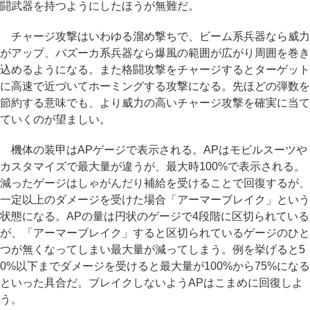
闘武器を持つようにしたほうが無難だ。
チャージ攻撃はいわゆる溜め撃ちで、ビーム系兵器なら威力
がアップ、バズーカ系兵器なら爆風の範囲が広がり周囲を巻き
込めるようになる。また格闘攻撃をチャージするとターゲット
に高速で近づいてホーミングする攻撃になる。先ほどの弾数を
節約する意味でも、より威力の高いチャージ攻撃を確実に当て
ていくのが望ましい。
機体の装甲はAPゲージで表示される。APはモビルスーツや
カスタマイズで最大量が違うが、最大時100%で表示される。
減ったゲージはしゃがんだり補給を受けることで回復するが、
一定以上のダメージを受けた場合「アーマーブレイク」という
状態になる。APの量は円状のゲージで4段階に区切られている
が、「アーマーブレイク」すると区切られているゲージのひと
つが無くなってしまい最大量が減ってしまう。例を挙げると5
0%以下までダメージを受けると最大量が100%から75%になる
といった具合だ。ブレイクしないようAPはこまめに回復しよ
う。