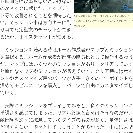
ド画面を呼び出さないといけない
のがネックに感じた。アップデー
ト等で改善されることを期待した
互いに連携を取りながら様々なミッションに挑んでい
く。ポイントやパーツを稼ぎ、どんどんとグレードアッ
い。ミッション中は方向キーに割
プしていこう
り当てた定型文のチャットができ
るほか、ボイスチャットが使える。
ミッションを始める時はルーム作成者がマップとミッション
を選択する。ルーム作成者が部隊の隊長役として操作するわけ
だ。マップにはいくつかのミッションがあり、クリアしていく
と新たなマップやミッションが増えていく。クリア時にはポイ
ントやカスタマイズ用のパーツが入手できるので、ポイントを
溜めてモビルスーツを購入し、パーツで自由にカスタマイズし
ていく。
実際にミッションをプレイしてみると、多くのミッションに
単調さを感じてしまった。リアル路線と言えばそうなのだが、
敵部隊を次々に殲滅していくタイプのものが多く、単体はさほ
ど強くもない。淡々としてしまうことが多かった。中には大型