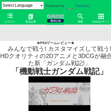
Powered by
Translate
カテゴリ
過去記事
検索
Impressサイト
★PS3ゲームレビュー★
みんなで戦う! カスタマイズして戦う
HDクオリティの2Dアニメと3DCGが融
た新「ガンダム戦記!」
「機動戦士ガンダム戦記」