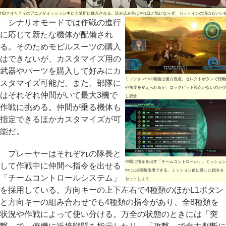
HDクオリティのアニメがミッション中にも随所に挿入される。読み込み等はそれほど気にならず、カットインの演出もいい
シナリオモードでは作戦の進行
に応じて新たな機体が配備され
る。そのためモビルスーツの購入
はできないが、カスタマイズ用の
武器やパーツを購入して好みにカ
ミッション中の画面は後方視点。セレクトボタンで距離
スタマイズ可能だ。また、部隊に
や角度を変えられるが、コックピット視点がないのが少
はそれぞれ仲間がいて最大3機で
し残念
作戦に挑める。仲間が乗る機体も
指定できるほかカスタマイズが可
能だ。
プレーヤーはそれぞれの隊長と
仲間に指令を出す「チームコントロール」。ミッション
して作戦中に仲間へ指令を出せる
中には8種類使用できる。ミッション前に適した指令を
「チームコントロールシステム」
セットしよう
を採用している。方向キーの上下左右で4種類のほかL1ボタン
と方向キーの組み合わせでも4種類の指令があり、全8種類を
状況や作戦によって使い分ける。万全の状態のときには「突