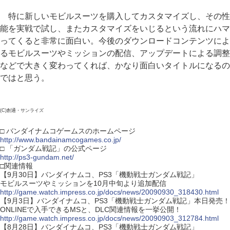
特に新しいモビルスーツを購入してカスタマイズし、その性
能を実戦で試し、またカスタマイズをいじるという流れにハマ
ってくると非常に面白い。今後のダウンロードコンテンツによ
るモビルスーツやミッションの配信、アップデートによる調整
などで大きく変わってくれば、かなり面白いタイトルになるの
ではと思う。
(C)創通・サンライズ
□ バンダイナムコゲームスのホームページ
http://www.bandainamcogames.co.jp/
□ 「ガンダム戦記」の公式ページ
http://ps3-gundam.net/
□関連情報
【9月30日】バンダイナムコ、PS3「機動戦士ガンダム戦記」
モビルスーツやミッションを10月中旬より追加配信
http://game.watch.impress.co.jp/docs/news/20090930_318430.html
【9月3日】バンダイナムコ、PS3「機動戦士ガンダム戦記」本日発売！
ONLINEで入手できるMSと、DLC関連情報を一挙公開！
http://game.watch.impress.co.jp/docs/news/20090903_312784.html
【8月28日】バンダイナムコ、PS3「機動戦士ガンダム戦記」