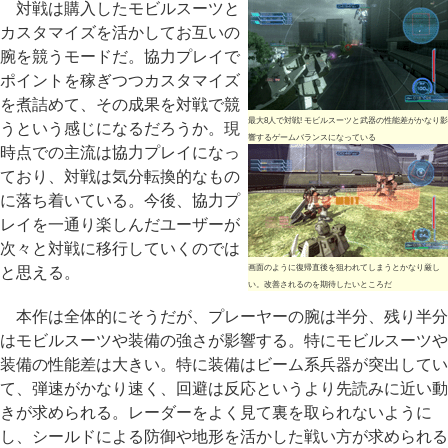
対戦は購入したモビルスーツと
カスタマイズを活かしてお互いの
腕を競うモードだ。協力プレイで
ポイントを稼ぎつつカスタマイズ
を煮詰めて、その成果を対戦で競
最大8人で対戦! モビルスーツと武器の性能差がかなり影
うという感じになるだろうか。現
響するゲームバランスになっている
時点での主流は協力プレイになっ
ており、対戦は気分転換的なもの
に落ち着いている。今後、協力プ
レイを一通り楽しんだユーザーが
次々と対戦に移行していくのでは
画面のように復帰直後を狙われてしまうとかなり厳し
と思える。
い。改善されるのを期待したいところだ
本作は全体的にそうだが、プレーヤーの腕は半分、残り半分
はモビルスーツや装備の強さが影響する。特にモビルスーツや
装備の性能差は大きい。特に装備はビーム系兵器が突出してい
て、弾速がかなり速く、回避は反応というより先読みに近い動
きが求められる。レーダーをよく見て裏を取られないように
し、シールドによる防御や地形を活かした戦い方が求められる