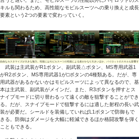
言うと遅い。また、モビルスーツの性能以外にパイロットのス
キルも関わるため、高性能なモビルスーツへの乗り換えと成長
要素という2つの要素で変わっていく。
自由なカスタマイズが大きな魅力。性能にはモビルスーツの性能による差がかなり大きいほか、パイロットのスキルも影響す
武装は主武装がR1ボタン、副武装△ボタン、MS専用武器1
がR2ボタン、MS専用武器1が□ボタンの4種類ある。だが、専
用武器があるかないかはモビルスーツによって異なるので、基
本は主武装、副武装がメインだ。また、R3ボタンを押すとス
ナイプモードに切り替わるって遠くの敵を狙撃することができ
る。だが、スナイプモードで狙撃するには適した射程の長い武
装が必要だ。シールドを装備していればL1ボタンで防御もで
きる。防御はダメージを大幅に軽減できるほか格闘攻撃を弾く
こともできる。