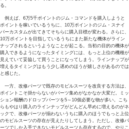
る。
例えば、6万5千ポイントのジム・コマンドを購入しようと
ポイントを稼いでいるうちに、10万ポイントのジム・スナイ
パーカスタムが出てきてそちらに購入目標が変わる。さらに、
10万ポイントを目指しているうちにまた新たな機体がライン
ナップされるというようなことが起こる。当初の目的の機体が
購入できるようになったタイミングには、もっと上位の機種が
見えていて妥協して買うことになってしまう。ラインナップが
増えるタイミングはもう少し遅めのほうが嬉しさがあるのでは
と感じた。
一方、改修パーツで既存のモビルスーツを改良する方法は、
ポイントこそ掛からないがパーツ集めがなかなか大変だ。ミッ
ション報酬のドロップパーツを5～10個必要な物が多い。こち
らもやはり購入のラインナップがどんどん早めに増えるのがネ
ックで、改修パーツが揃わないうちに購入のほうでもっと上位
のモビルスーツの存在が見えたりしてしまう。ただし、改修パ
ーツでしか入手できないモビルスーツも存在するので、やりこ