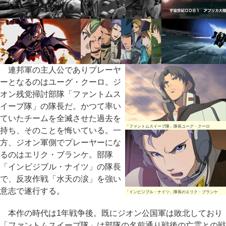
連邦軍の主人公でありプレーヤ
ーとなるのはユーグ・クーロ。ジ
オン残党掃討部隊「ファントムス
イープ隊」の隊長だ。かつて率い
ていたチームを全滅させた過去を
「ファントムスイープ隊」隊長ユーグ・クーロ
持ち、そのことを悔いている。一
方、ジオン軍側でプレーヤーにな
るのはエリク・ブランケ。部隊
「インビジブル・ナイツ」の隊長
で、反攻作戦「水天の涙」を強い
意志で遂行する。
「インビジブル・ナイツ」隊長のエリク・ブランケ
本作の時代は1年戦争後。既にジオン公国軍は敗北しており
「ファントムスイープ隊」は部隊の名前通り戦後の亡霊との戦