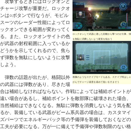
攻撃するときにはロックオンと
チャージ攻撃が重要だ。ロックオ
ンは○ボタンで行なうが、モビル
スーツのレーダー性能によってロ
ックオンできる範囲が変わってく
ロックオンして武器に適した距離から撃つのが大事。弾
る。また、ロックオンサイトの色
を無駄に消費しないよう硬直を狙おう
が武器の射程範囲に入っているか
どうかを示してくれるので、焦ら
ず弾数を無駄にしないように攻撃
しよう。
弾数の話題が出たが、格闘以外
画像のようなスナイプモードもある。スナイプ時はしゃ
がんでチャージ速度を速めて狙いをすまそう
の武器には弾数があり、尽きた場
合は補給しなければならない。作戦によっては補給ポイントが
遠い場合があるし、補給ポイントを敵部隊に破壊された場合、
当然補給はできなくなる。無駄に弾数を消費しないよう気を配
るか、装備している武器がビーム系兵器の場合は、カスタマイ
ズパーツでエネルギーパック等の予備弾を装備しておくなどの
工夫が必要になる。万が一に備えて予備弾や弾数制限のない格