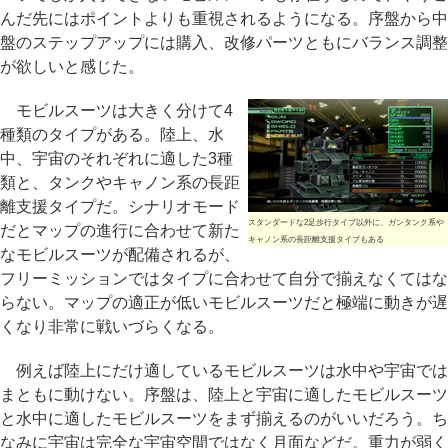
んだ先にはポイントよりも重視されるようになる。序盤から中
盤のステップアップには購入、改修パーツともにバランス調整
が欲しいと感じた。
モビルスーツは大きく分けて4
種類のタイプがある。陸上、水
中、宇宙のそれぞれに適した3種
類と、タンクやキャノン系の長距
離支援タイプだ。シナリオモード
スタンダードな2足歩行タイプ以外に、ガンタンク系や
だとマップの進行に合わせて新た
キャノン系の長距離支援タイプもある
なモビルスーツが配備されるが、
フリーミッションではタイプに合わせて自分で揃えなくてはな
らない。マップの適正が低いモビルスーツだと極端に動きが遅
くなり非常に戦いづらくなる。
例えば陸上にだけ適しているモビルスーツは水中や宇宙では
まともに動けない。序盤は、陸上と宇宙に適したモビルスーツ
と水中に適したモビルスーツをまず揃えるのがいいだろう。ち
なみに宇宙は完全な宇宙空間ではなく月面などだ。重力が弱く