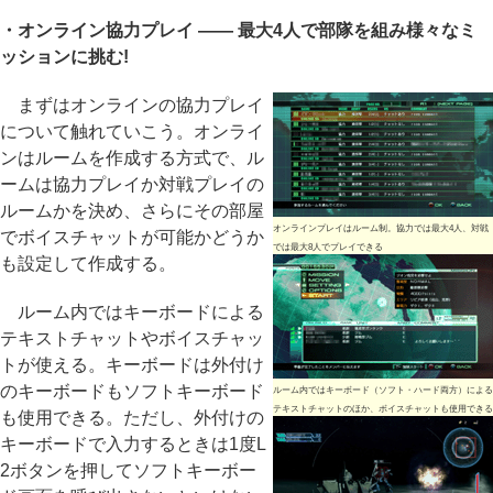
・オンライン協力プレイ ―― 最大4人で部隊を組み様々なミ
ッションに挑む!
まずはオンラインの協力プレイ
について触れていこう。オンライ
ンはルームを作成する方式で、ル
ームは協力プレイか対戦プレイの
ルームかを決め、さらにその部屋
オンラインプレイはルーム制。協力では最大4人、対戦
でボイスチャットが可能かどうか
では最大8人でプレイできる
も設定して作成する。
ルーム内ではキーボードによる
テキストチャットやボイスチャッ
トが使える。キーボードは外付け
のキーボードもソフトキーボード
ルーム内ではキーボード（ソフト・ハード両方）による
テキストチャットのほか、ボイスチャットも使用できる
も使用できる。ただし、外付けの
キーボードで入力するときは1度L
2ボタンを押してソフトキーボー