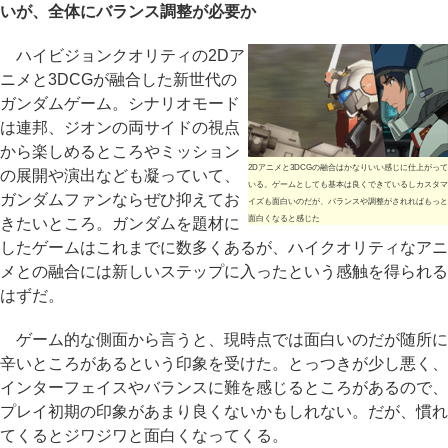
いが、全体にバランス調整が必要か
ハイビジョンクオリティの2Dア
ニメと3DCGが融合した新世代の
ガンダムゲーム。シナリオモード
は連邦、ジオンの両サイドの視点
から楽しめるところやミッション
2Dアニメと3DCGの融合はかなりいい感じに仕上がって
の展開や演出なども凝っていて、
いる。ゲームとしても基本は良くできているしカスタマ
ガンダムファンならぜひ抑えてお
イズも面白いのだが、バランスや調整がされればもっと
面白くなると感じた
きたいところ。ガンダムを題材に
したゲームはこれまでに数多くあるが、ハイクオリティなアニ
メとの融合には新しいステップに入ったという感触を得られる
はずだ。
ゲーム的な側面から言うと、現時点では面白いのだが随所に
辛いところがあるという印象を受けた。とっつきが少し悪く、
インターフェイスやバランスに難を感じるところがあるので、
プレイ初期の印象があまり良くないかもしれない。だが、慣れ
てくるとジワジワと面白くなってくる。