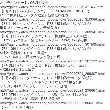
オンラインモードの詳細を公開
http://game.watch.impress.co.jp/docs/news/20090828_311451.html
【8月21日】バンダイナムコ、「GUNDAM BIG EXPO」で
PS3「機動戦士ガンダム戦記」新情報を発表
http://game.watch.impress.co.jp/docs/news/20090821_310066.html
【8月21日】バンダイナムコ、PS3「機動戦士ガンダム戦記」
重装フルアーマーガンダム7号機登場！
http://game.watch.impress.co.jp/docs/news/20090821_309947.html
【8月7日】バンダイナムコ、PS3「機動戦士ガンダム戦記」
「TCS」システム、登場キャラクター、MSの情報を公開
http://game.watch.impress.co.jp/docs/news/20090807_307595.html
【7月10日】バンダイナムコ、PS3「機動戦士ガンダム戦記」
連邦の最新機「RX-81」登場!!
「PS HOME」に巨大ガンダム像が出現
http://game.watch.impress.co.jp/docs/news/20090710_301332.html
【7月3日】バンダイナムコ、PS3「機動戦士ガンダム戦記」
発売日を9月3日に決定
http://game.watch.impress.co.jp/docs/news/20090703_299807.html
【6月26日】バンダイナムコ、PS3「機動戦士ガンダム戦記」
ゲームシステム、ジオン軍シナリオなどの情報を公開
オリジナルMS「イフリート・ナハト」登場！
http://game.watch.impress.co.jp/docs/news/20090626_296687.html
【3月27日】バンダイナムコ、この戦いはひとりじゃない
「機動戦士ガンダム戦記」PS3で登場!!
http://game.watch.impress.co.jp/docs/news/20090327_80031.html
（2009年 10月 14日）