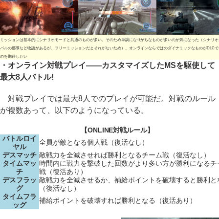
ミッションは基本的にシナリオモードと共通のものが多い。そのため単調になりがちなものが多いのが気になった（シナリオ
バルの部隊など物語があるが、フリーミッションだとそれがないため）。オンラインならではのダイナミックなものがDLCで
のを期待したい
・オンライン対戦プレイ――カスタマイズしたMSを駆使して
最大8人バトル!
対戦プレイでは最大8人でのプレイが可能だ。対戦のルール
が複数あって、以下のようになっている。
【ONLINE対戦ルール】
バトルロイ
全員が敵となる個人戦（復活なし）
ヤル
デスマッチ
敵戦力を全滅させれば勝利となるチーム戦（復活なし）
タイムマッ
時間内に戦力を撃破した回数がより多い方が勝利になるチ
チ
戦（復活あり）
デスフラッ
敵戦力を全滅させるか、補給ポイントを破壊すると勝利と
グ
（復活なし）
タイムフラ
補給ポイントを破壊すれば勝利となる（復活あり）
ッグ