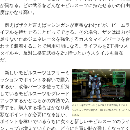
が異なる。どの武器をどんなモビルスーツに持たせるかの自由
度はかなり高い。
例えばザクと言えばマシンガンが定番なわけだが、ビームラ
イフルを持たせることだってできる。その場合、ザクは出力が
足りないためジェネレータを強化するカスタマイズパーツを合
わせて装着することで利用可能になる。ライフルを2丁持つス
タイルや、反対に格闘武器を2つ持つというスタイルも自在
だ。
新しいモビルスーツはフリーミ
ッションでポイントを稼いで購入
するか、改修パーツを使って所持
しているモビルスーツをグレード
アップするかどちらかの方法で入
ポイントを貯めているうちに次々と高性能なモビルスー
手する。購入する場合はかなり高
ツがショップに登場する。買い時に悩んでしまうところ
額なポイントが必要になるほか、
がある
ポイントを稼いでいるうちに次々と新しいモビルスーツのライ
ンナップが増えていくため、どうにも買い時が難しくなってく