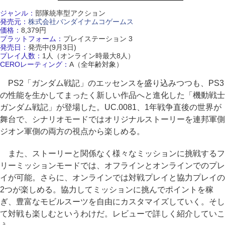
ジャンル：
部隊統率型アクション
発売元：
株式会社バンダイナムコゲームス
価格：
8,379円
プラットフォーム：
プレイステーション 3
発売日：
発売中(9月3日)
プレイ人数：
1人（オンライン時最大8人）
CEROレーティング：
A（全年齢対象）
PS2「ガンダム戦記」のエッセンスを盛り込みつつも、PS3
の性能を生かしてまったく新しい作品へと進化した「機動戦士
ガンダム戦記」が登場した。UC.0081、1年戦争直後の世界が
舞台で、シナリオモードではオリジナルストーリーを連邦軍側
ジオン軍側の両方の視点から楽しめる。
また、ストーリーと関係なく様々なミッションに挑戦するフ
リーミッションモードでは、オフラインとオンラインでのプレ
イが可能。さらに、オンラインでは対戦プレイと協力プレイの
2つが楽しめる。協力してミッションに挑んでポイントを稼
ぎ、豊富なモビルスーツを自由にカスタマイズしていく。そし
て対戦も楽しむというわけだ。レビューで詳しく紹介していこ