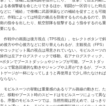
撃」で、僚機に近接戦闘を指示したり、「攻撃」で自主判断に
よる各個撃破を命じたりできるほか、戦闘が一区切りした時点
などに「補給」で僚機に武器弾薬などの補給を促すことも可能
だ。作戦によっては特定の拠点を防衛するものもあるので、防
衛の指令を出したり、航空部隊を狙撃するよう指令するのも重
要になる。
作戦中の画面は後方視点（TPS視点）。セレクトボタンで斜
め後方や中心後方などに切り替えられるが、主観視点（FPS）
やコックピット風の視点は用意されていない。モビルスーツの
操作は左アナログスティックで移動、右アナログスティック、
×ボタンでブーストダッシュやジャンプが可能。ブーストダッ
シュで緊急回避的な動きやジャンプや上昇ができるが、ブース
トゲージが一杯になってしまうと再使用まで少し待たなければ
ならない。
モビルスーツの挙動は重量感のあるリアル路線の動きだ。た
だ、移動やブースト時のスピードはモビルスーツによって異な
る。序盤のモビルスーツでは、当然性能は控えめで、はっきり